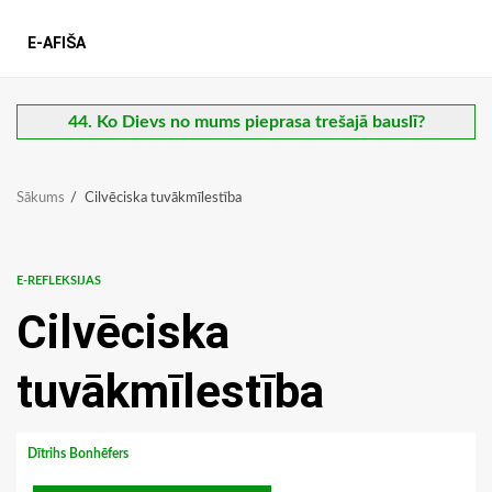
E-AFIŠA
44. Ko Dievs no mums pieprasa trešajā bauslī?
Sākums
Cilvēciska tuvākmīlestība
E-REFLEKSIJAS
Cilvēciska
tuvākmīlestība
Dītrihs Bonhēfers