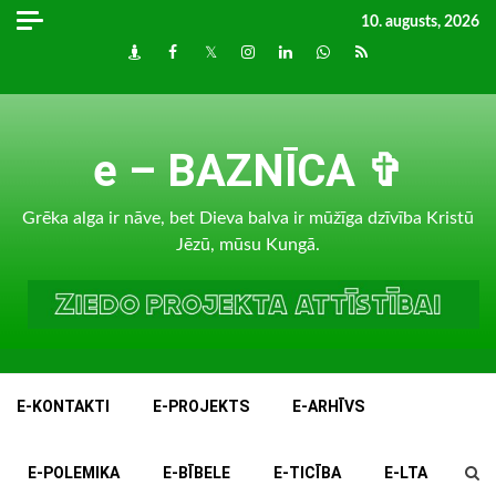
Skip
10. augusts, 2026
to
Draugiem
Facebook
Twitter
Instagram
LinkedIn
whatsapp
RSS
content
e – BAZNĪCA ✞
Grēka alga ir nāve, bet Dieva balva ir mūžīga dzīvība Kristū
Jēzū, mūsu Kungā.
E-KONTAKTI
E-PROJEKTS
E-ARHĪVS
E-POLEMIKA
E-BĪBELE
E-TICĪBA
E-LTA