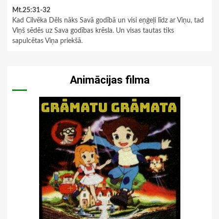
Mt.25:31-32
Kad Cilvēka Dēls nāks Savā godībā un visi eņģeļi līdz ar Viņu, tad
Viņš sēdēs uz Sava godības krēsla. Un visas tautas tiks
sapulcētas Viņa priekšā.
Animācijas filma