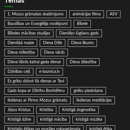
Tēmas
1. Mozus grāmatas skaidrojums
animācijas filma
ASV
Bauslības un Evaņģēlija noslēpumi
Bībele
Bībeles mācības studijas
Dienišķo lūgšanu gads
Dienišķā maize
Dieva Dēls
Dieva likums
Dieva mīlestība
Dieva vārds
Dieva Vārds katrai gada dienai
Dieva žēlastība
Dzīvības ceļš
e-baznica.lv
Es gribu dzīvot šīs dienas ar Tevi
Gads kopa ar Dītrihu Bonhēferu
grēku piedošana
Ikdienas ar Pirmo Mozus grāmatu
Ikdienas meditācijas
Jēzus Kristus
Kristība
Kristīgā dogmatika
Kristīgā dzīve
kristīgā mācība
kristīgā mūzika
Kristīgās ētikas un morāles rokasgrāmata
kristīgā ētika