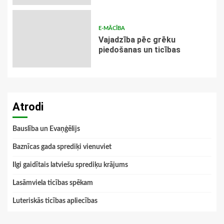
E-MĀCĪBA
Vajadzība pēc grēku
piedošanas un ticības
Atrodi
Bauslība un Evaņģēlijs
Baznīcas gada sprediķi vienuviet
Ilgi gaidītais latviešu sprediķu krājums
Lasāmviela ticības spēkam
Luteriskās ticības apliecības