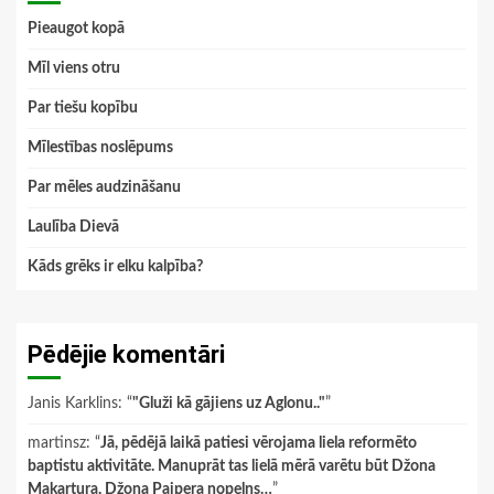
Pieaugot kopā
Mīl viens otru
Par tiešu kopību
Mīlestības noslēpums
Par mēles audzināšanu
Laulība Dievā
Kāds grēks ir elku kalpība?
Pēdējie komentāri
Janis Karklins
: “
"Gluži kā gājiens uz Aglonu.."
”
martinsz
: “
Jā, pēdējā laikā patiesi vērojama liela reformēto
baptistu aktivitāte. Manuprāt tas lielā mērā varētu būt Džona
Makartura, Džona Paipera nopelns…
”