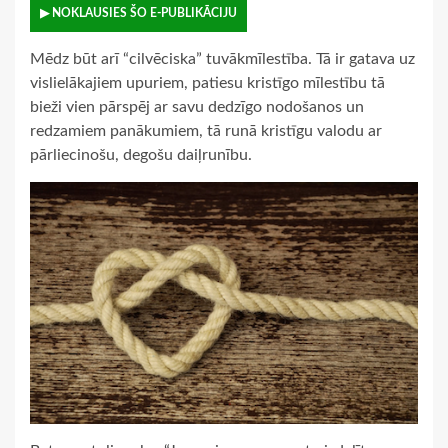
▶ NOKLAUSIES ŠO E-PUBLIKĀCIJU
Mēdz būt arī “cilvēciska” tuvākmīlestība. Tā ir gatava uz
vislielākajiem upuriem, patiesu kristīgo mīlestību tā
bieži vien pārspēj ar savu dedzīgo nodošanos un
redzamiem panākumiem, tā runā kristīgu valodu ar
pārliecinošu, degošu daiļrunību.