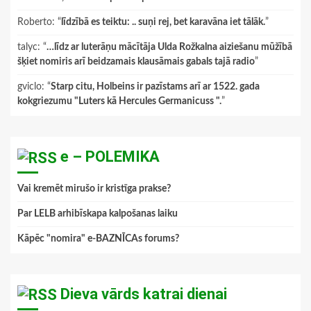
Roberto
: “
līdzībā es teiktu: .. suņi rej, bet karavāna iet tālāk.
”
talyc
: “
…līdz ar luterāņu mācītāja Ulda Rožkalna aiziešanu mūžībā
šķiet nomiris arī beidzamais klausāmais gabals tajā radio
”
gviclo
: “
Starp citu, Holbeins ir pazīstams arī ar 1522. gada
kokgriezumu "Luters kā Hercules Germanicuss ".
”
e – POLEMIKA
Vai kremēt mirušo ir kristīga prakse?
Par LELB arhibīskapa kalpošanas laiku
Kāpēc "nomira" e-BAZNĪCAs forums?
Dieva vārds katrai dienai