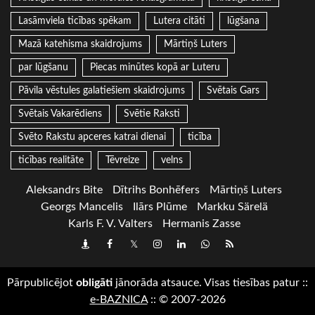
Lasāmviela ticības spēkam
Lutera citāti
lūgšana
Mazā katehisma skaidrojums
Mārtiņš Luters
par lūgšanu
Piecas minūtes kopā ar Luteru
Pāvila vēstules galatiešiem skaidrojums
Svētais Gars
Svētais Vakarēdiens
Svētie Raksti
Svēto Rakstu apceres katrai dienai
ticība
ticības realitāte
Tēvreize
velns
Aleksandrs Bite
Dītrihs Bonhēfers
Mārtiņš Luters
Georgs Mancelis
Ilārs Plūme
Markku Särelä
Karls F. V. Valters
Hermanis Zasse
Draugiem
Facebook
Twitter
Instagram
LinkedIn
whatsapp
RSS
Pārpublicējot
obligāti
jānorāda atsauce. Visas tiesības patur
::
e-BAZNICA
::
© 2007-2026