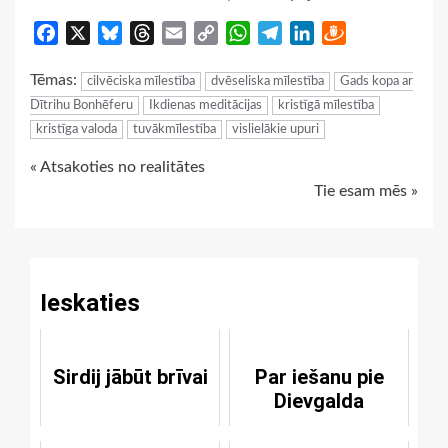
Facebook
X
Bluesky
Threads
Email
Copy
WhatsApp
Telegram
LinkedIn
Draugiem
Link
Tēmas:
cilvēciska mīlestība
dvēseliska mīlestība
Gads kopa ar
Dītrihu Bonhēferu
Ikdienas meditācijas
kristīgā mīlestība
kristīga valoda
tuvākmīlestība
vislielākie upuri
Continue
« Atsakoties no realitātes
Tie esam mēs »
Reading
Ieskaties
Sirdij jābūt brīvai
Par iešanu pie
Dievgalda