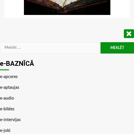
Meklēt:
e-BAZNĪCĀ
e-apceres
e-aptaujas
e-audio
e-bildes
e-intervijas
e-joki