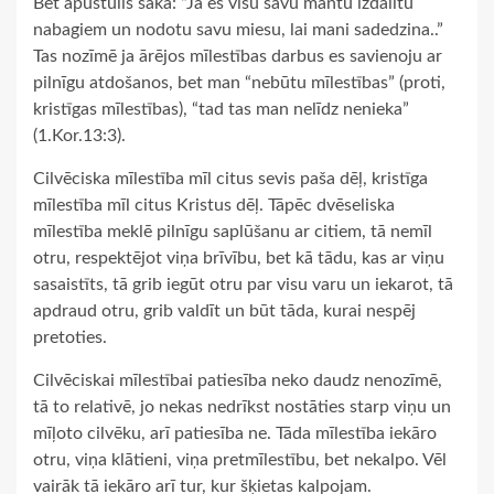
Bet apustulis saka: “Ja es visu savu mantu izdalītu
nabagiem un nodotu savu miesu, lai mani sadedzina..”
Tas nozīmē ja ārējos mīlestības darbus es savienoju ar
pilnīgu atdošanos, bet man “nebūtu mīlestības” (proti,
kristīgas mīlestības), “tad tas man nelīdz nenieka”
(1.Kor.13:3).
Cilvēciska mīlestība mīl citus sevis paša dēļ, kristīga
mīlestība mīl citus Kristus dēļ. Tāpēc dvēseliska
mīlestība meklē pilnīgu saplūšanu ar citiem, tā nemīl
otru, respektējot viņa brīvību, bet kā tādu, kas ar viņu
sasaistīts, tā grib iegūt otru par visu varu un iekarot, tā
apdraud otru, grib valdīt un būt tāda, kurai nespēj
pretoties.
Cilvēciskai mīlestībai patiesība neko daudz nenozīmē,
tā to relativē, jo nekas nedrīkst nostāties starp viņu un
mīļoto cilvēku, arī patiesība ne. Tāda mīlestība iekāro
otru, viņa klātieni, viņa pretmīlestību, bet nekalpo. Vēl
vairāk tā iekāro arī tur, kur šķietas kalpojam.