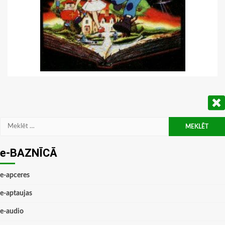
Meklēt:
e-BAZNĪCĀ
e-apceres
e-aptaujas
e-audio