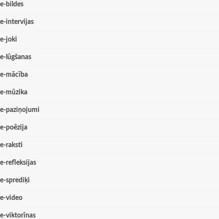
e-bildes
e-intervijas
e-joki
e-lūgšanas
e-mācība
e-mūzika
e-paziņojumi
e-poēzija
e-raksti
e-refleksijas
e-sprediķi
e-video
e-viktorīnas