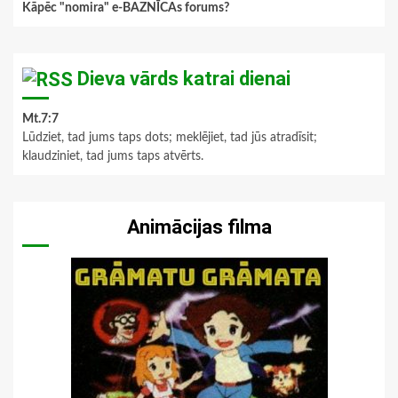
Kāpēc "nomira" e-BAZNĪCAs forums?
Dieva vārds katrai dienai
Mt.7:7
Lūdziet, tad jums taps dots; meklējiet, tad jūs atradīsit;
klaudziniet, tad jums taps atvērts.
Animācijas filma