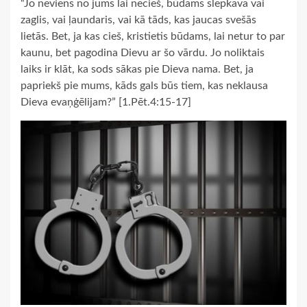
“Jo neviens no jums lai necieš, būdams slepkava vai
zaglis, vai ļaundaris, vai kā tāds, kas jaucas svešās
lietās. Bet, ja kas cieš, kristietis būdams, lai netur to par
kaunu, bet pagodina Dievu ar šo vārdu. Jo noliktais
laiks ir klāt, ka sods sākas pie Dieva nama. Bet, ja
papriekš pie mums, kāds gals būs tiem, kas neklausa
Dieva evaņģēlijam?” [1.Pēt.4:15-17]