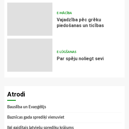
E-MĀCĪBA
Vajadzība pēc grēku
piedošanas un ticības
E-LŪGŠANAS
Par spēju noliegt sevi
Atrodi
Bauslība un Evaņģēlijs
Baznīcas gada sprediķi vienuviet
Ilgi gaidītais latviešu sprediķu krājums