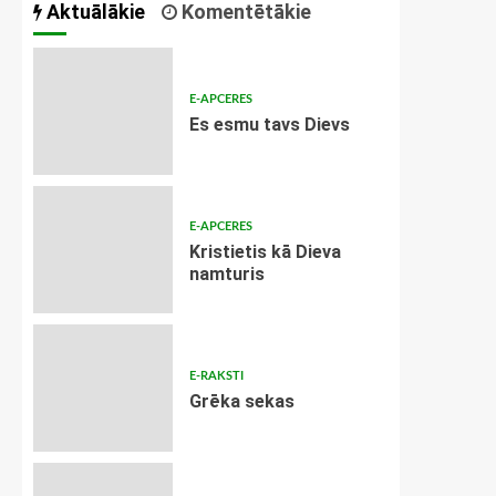
Aktuālākie
Komentētākie
E-APCERES
Es esmu tavs Dievs
E-APCERES
Kristietis kā Dieva
namturis
E-RAKSTI
Grēka sekas