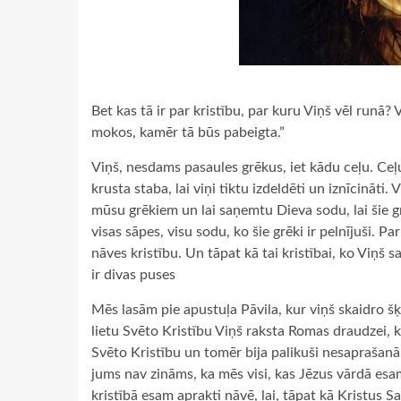
Bet kas tā ir par kristību, par kuru Viņš vēl runā? 
mokos, kamēr tā būs pabeigta.”
Viņš, nesdams pasaules grēkus, iet kādu ceļu. Ceļu 
krusta staba, lai viņi tiktu izdeldēti un iznīcināti. 
mūsu grēkiem un lai saņemtu Dieva sodu, lai šie grēk
visas sāpes, visu sodu, ko šie grēki ir pelnījuši. P
nāves kristību. Un tāpat kā tai kristībai, ko Viņš s
ir divas puses
Mēs lasām pie apustuļa Pāvila, kur viņš skaidro š
lietu Svēto Kristību Viņš raksta Romas draudzei, k
Svēto Kristību un tomēr bija palikuši nesaprašanā, 
jums nav zināms, ka mēs visi, kas Jēzus vārdā esam
kristībā esam aprakti nāvē, lai, tāpat kā Kristus 