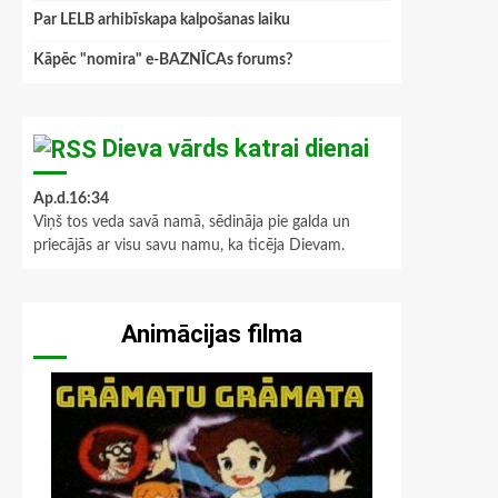
Par LELB arhibīskapa kalpošanas laiku
Kāpēc "nomira" e-BAZNĪCAs forums?
Dieva vārds katrai dienai
Ap.d.16:34
Viņš tos veda savā namā, sēdināja pie galda un
priecājās ar visu savu namu, ka ticēja Dievam.
Animācijas filma