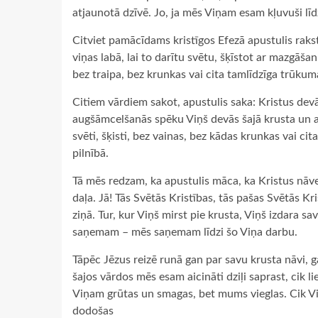
atjaunotā dzīvē. Jo, ja mēs Viņam esam kļuvuši lī
Citviet pamācīdams kristīgos Efezā apustulis rakst
viņas labā, lai to darītu svētu, šķīstot ar mazgā
bez traipa, bez krunkas vai cita tamlīdzīga trūkuma
Citiem vārdiem sakot, apustulis saka: Kristus devā
augšāmcelšanās spēku Viņš devās šajā krusta un asi
svēti, šķisti, bez vainas, bez kādas krunkas vai ci
pilnībā.
Tā mēs redzam, ka apustulis māca, ka Kristus nāve ir
daļa. Jā! Tās Svētās Kristības, tās pašas Svētās Kri
ziņā. Tur, kur Viņš mirst pie krusta, Viņš izdara s
saņemam – mēs saņemam līdzi šo Viņa darbu.
Tāpēc Jēzus reizē runā gan par savu krusta nāvi, g
šajos vārdos mēs esam aicināti dziļi saprast, cik li
Viņam grūtas un smagas, bet mums vieglas. Cik Vi
dodošas