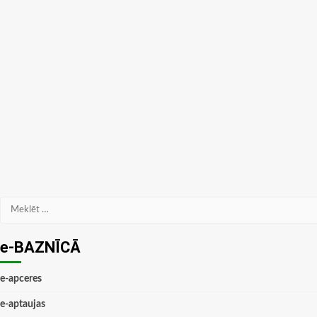
Meklēt:
e-BAZNĪCĀ
e-apceres
e-aptaujas