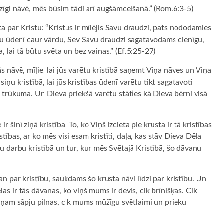
dzīgi nāvē, mēs būsim tādi arī augšāmcelšanā.” (Rom.6:3-5)
a par Kristu: “Kristus ir mīlējis Savu draudzi, pats nododamies
šanu ūdenī caur vārdu, Sev Savu draudzi sagatavodams cienīgu,
, lai tā būtu svēta un bez vainas.” (Ef.5:25-27)
s nāvē, mīļie, lai jūs varētu kristībā saņemt Viņa nāves un Viņa
ņu kristībā, lai jūs kristības ūdenī varētu tikt sagatavoti
ta trūkuma. Un Dieva priekšā varētu stāties kā Dieva bērni visā
 šinī ziņā kristība. To, ko Viņš izcieta pie krusta ir tā kristības
stības, ar ko mēs visi esam kristīti, daļa, kas stāv Dieva Dēla
avu darbu kristībā un tur, kur mēs Svētajā Kristībā, šo dāvanu
an par kristību, saukdams šo krusta nāvi līdzi par kristību. Un
elas ir tās dāvanas, ko viņš mums ir devis, cik brīnišķas. Cik
ņam sāpju pilnas, cik mums mūžīgu svētlaimi un prieku