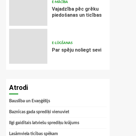
E-MĀCĪBA
Vajadzība pēc grēku
piedošanas un ticības
E-LŪGŠANAS
Par spēju noliegt sevi
Atrodi
Bauslība un Evaņģēlijs
Baznīcas gada sprediķi vienuviet
Ilgi gaidītais latviešu sprediķu krājums
Lasāmviela ticības spēkam