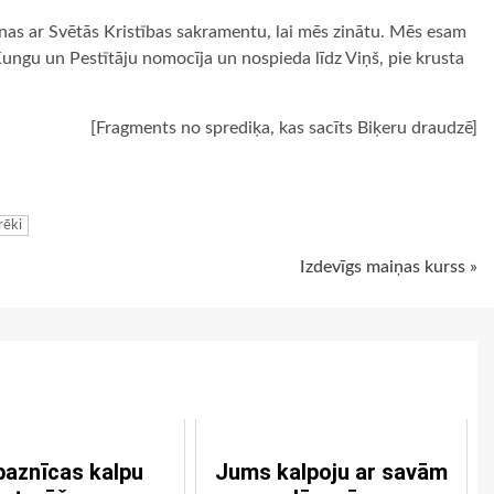
šanas ar Svētās Kristības sakramentu, lai mēs zinātu. Mēs esam
su Kungu un Pestītāju nomocīja un nospieda līdz Viņš, pie krusta
[Fragments no sprediķa, kas sacīts Biķeru draudzē]
ugiem
rēki
Izdevīgs maiņas kurss »
baznīcas kalpu
Jums kalpoju ar savām