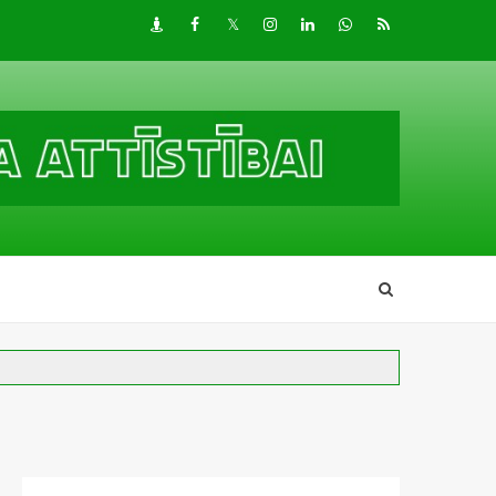
Draugiem
Facebook
Twitter
Instagram
LinkedIn
whatsapp
RSS