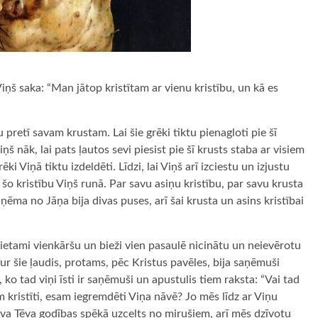
Viņš saka: “Man jātop kristītam ar vienu kristību, un kā es
pretī savam krustam. Lai šie grēki tiktu pienagloti pie šī
Viņš nāk, lai pats ļautos sevi piesist pie šī krusts staba ar visiem
i Viņā tiktu izdeldēti. Līdzi, lai Viņš arī izciestu un izjustu
ar šo kristību Viņš runā. Par savu asiņu kristību, par savu krusta
aņēma no Jāņa bija divas puses, arī šai krusta un asins kristībai
ķietami vienkāršu un bieži vien pasaulē nicinātu un neievērotu
ur šie ļaudis, protams, pēc Kristus pavēles, bija saņēmuši
ko tad viņi īsti ir saņēmuši un apustulis tiem raksta: “Vai tad
 kristīti, esam iegremdēti Viņa nāvē? Jo mēs līdz ar Viņu
Sava Tēva godības spēkā uzcelts no mirušiem, arī mēs dzīvotu