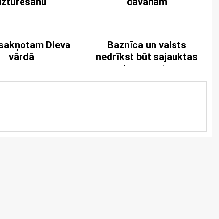
uzturēšanu
dāvanām
esakņotam Dieva
Baznīca un valsts
vārdā
nedrīkst būt sajauktas
viena ar otru