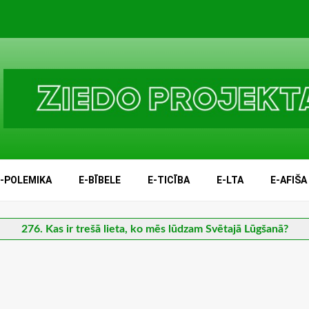
E-POLEMIKA
E-BĪBELE
E-TICĪBA
E-LTA
E-AFIŠA
276. Kas ir trešā lieta, ko mēs lūdzam Svētajā Lūgšanā?