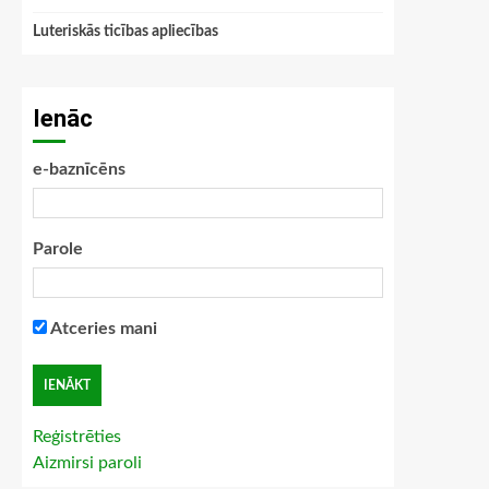
Luteriskās ticības apliecības
Ienāc
e-baznīcēns
Parole
Atceries mani
Reģistrēties
Aizmirsi paroli