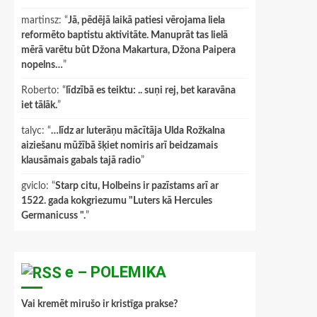
martinsz
: “
Jā, pēdējā laikā patiesi vērojama liela
reformēto baptistu aktivitāte. Manuprāt tas lielā
mērā varētu būt Džona Makartura, Džona Paipera
nopelns…
”
Roberto
: “
līdzībā es teiktu: .. suņi rej, bet karavāna
iet tālāk.
”
talyc
: “
…līdz ar luterāņu mācītāja Ulda Rožkalna
aiziešanu mūžībā šķiet nomiris arī beidzamais
klausāmais gabals tajā radio
”
gviclo
: “
Starp citu, Holbeins ir pazīstams arī ar
1522. gada kokgriezumu "Luters kā Hercules
Germanicuss ".
”
e – POLEMIKA
Vai kremēt mirušo ir kristīga prakse?