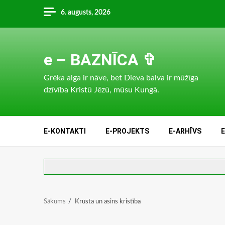
Skip
6. augusts, 2026
to
content
e – BAZNĪCA ✞
Grēka alga ir nāve, bet Dieva balva ir mūžīga
dzīvība Kristū Jēzū, mūsu Kungā.
E-KONTAKTI
E-PROJEKTS
E-ARHĪVS
Sākums
Krusta un asins kristība