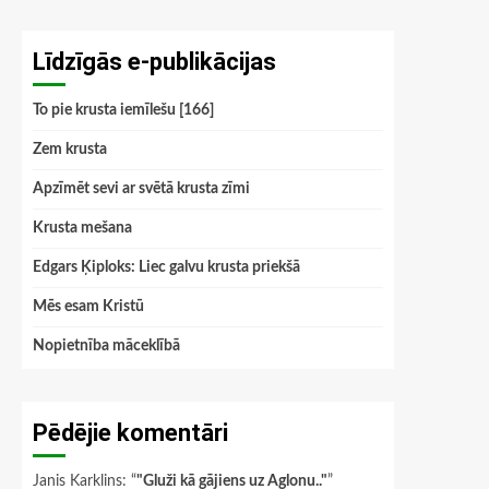
Līdzīgās e-publikācijas
To pie krusta iemīlešu [166]
Zem krusta
Apzīmēt sevi ar svētā krusta zīmi
Krusta mešana
Edgars Ķiploks: Liec galvu krusta priekšā
Mēs esam Kristū
Nopietnība māceklībā
Pēdējie komentāri
Janis Karklins
: “
"Gluži kā gājiens uz Aglonu.."
”