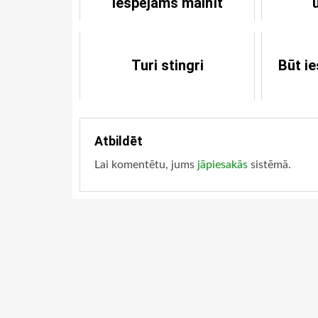
iespējams mainīt
Turi stingri
Būt i
Atbildēt
Lai komentētu, jums
jāpiesakās
sistēmā.