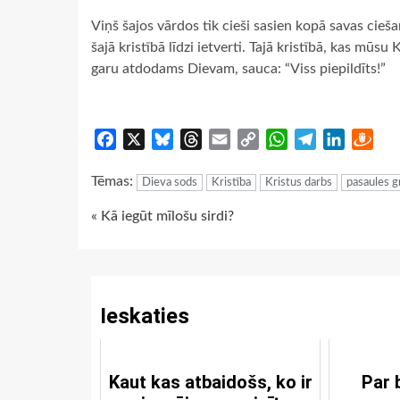
Viņš šajos vārdos tik cieši sasien kopā savas cie
šajā kristībā līdzi ietverti. Tajā kristībā, kas mū
garu atdodams Dievam, sauca: “Viss piepildīts!”
Facebook
X
Bluesky
Threads
Email
Copy
WhatsApp
Telegram
LinkedIn
Dra
Link
Tēmas:
Dieva sods
Kristība
Kristus darbs
pasaules g
Continue
« Kā iegūt mīlošu sirdi?
Reading
Ieskaties
Kaut kas atbaidošs, ko ir
Par 