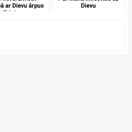
bā ar Dievu ārpus
Dievu
Kristus