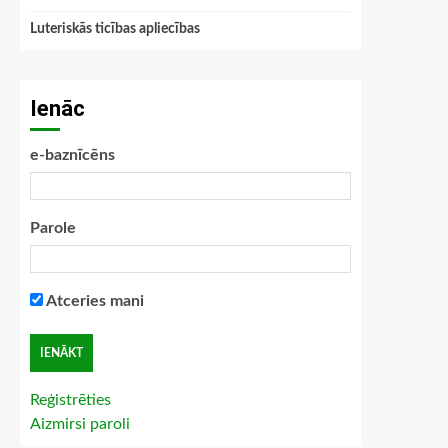
Luteriskās ticības apliecības
Ienāc
e-baznīcēns
Parole
Atceries mani
Reģistrēties
Aizmirsi paroli