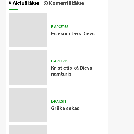
Aktuālākie
Komentētākie
E-APCERES
Es esmu tavs Dievs
E-APCERES
Kristietis kā Dieva
namturis
E-RAKSTI
Grēka sekas