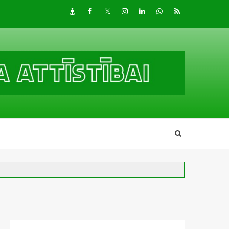
Draugiem
Facebook
Twitter
Instagram
LinkedIn
whatsapp
RSS