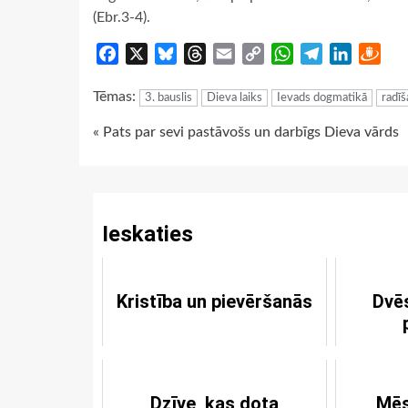
(Ebr.3-4).
Facebook
X
Bluesky
Threads
Email
Copy
WhatsApp
Telegram
LinkedIn
Dra
Link
Tēmas:
3. bauslis
Dieva laiks
Ievads dogmatikā
radīš
Continue
« Pats par sevi pastāvošs un darbīgs Dieva vārds
Reading
Ieskaties
Kristība un pievēršanās
Dvē
Dzīve, kas dota
Mēs