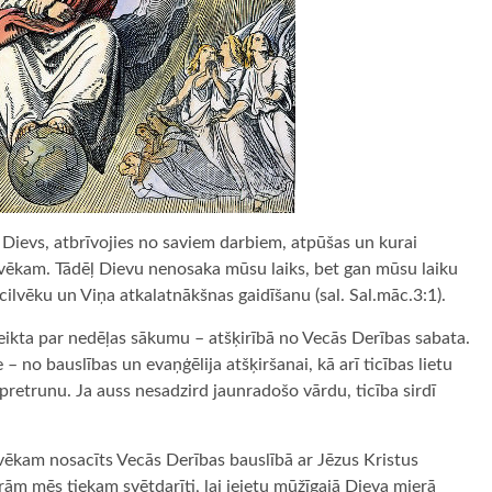
rā Dievs, atbrīvojies no saviem darbiem, atpūšas un kurai
cilvēkam. Tādēļ Dievu nenosaka mūsu laiks, bet gan mūsu laiku
ilvēku un Viņa atkalatnākšnas gaidīšanu (sal. Sal.māc.3:1).
eikta par nedēļas sākumu – atšķirībā no Vecās Derības sabata.
 – no bauslības un evaņģēlija atšķiršanai, kā arī ticības lietu
pretrunu. Ja auss nesadzird jaunradošo vārdu, ticība sirdī
lvēkam nosacīts Vecās Derības bauslībā ar Jēzus Kristus
rām mēs tiekam svētdarīti, lai ieietu mūžīgajā Dieva mierā