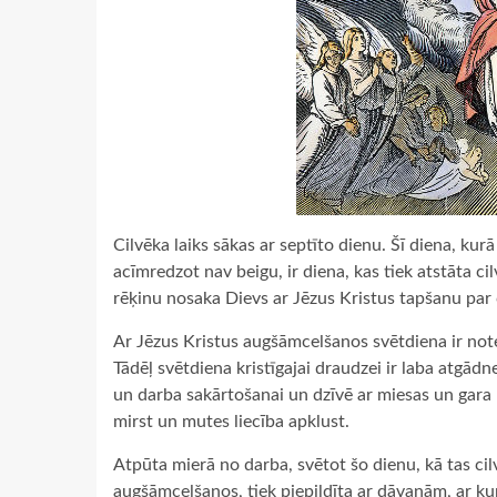
Cilvēka laiks sākas ar septīto dienu. Šī diena, ku
acīmredzot nav beigu, ir diena, kas tiek atstāta 
rēķinu nosaka Dievs ar Jēzus Kristus tapšanu par c
Ar Jēzus Kristus augšāmcelšanos svētdiena ir not
Tādēļ svētdiena kristīgajai draudzei ir laba atgādne
un darba sakārtošanai un dzīvē ar miesas un gara 
mirst un mutes liecība apklust.
Atpūta mierā no darba, svētot šo dienu, kā tas ci
augšāmcelšanos, tiek piepildīta ar dāvanām, ar ku