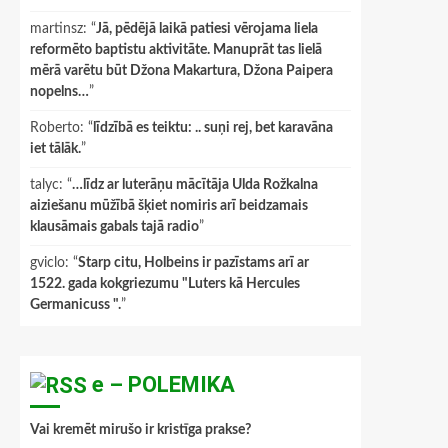
martinsz
: “
Jā, pēdējā laikā patiesi vērojama liela
reformēto baptistu aktivitāte. Manuprāt tas lielā
mērā varētu būt Džona Makartura, Džona Paipera
nopelns…
”
Roberto
: “
līdzībā es teiktu: .. suņi rej, bet karavāna
iet tālāk.
”
talyc
: “
…līdz ar luterāņu mācītāja Ulda Rožkalna
aiziešanu mūžībā šķiet nomiris arī beidzamais
klausāmais gabals tajā radio
”
gviclo
: “
Starp citu, Holbeins ir pazīstams arī ar
1522. gada kokgriezumu "Luters kā Hercules
Germanicuss ".
”
e – POLEMIKA
Vai kremēt mirušo ir kristīga prakse?