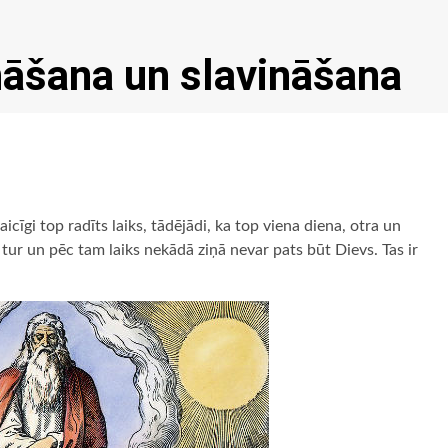
nāšana un slavināšana
icīgi top radīts laiks, tādējādi, ka top viena diena, otra un
, tur un pēc tam laiks nekādā ziņā nevar pats būt Dievs. Tas ir