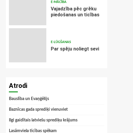
E-MĀCĪBA
Vajadzība pēc grēku
piedošanas un ticības
E-LŪGŠANAS
Par spēju noliegt sevi
Atrodi
Bauslība un Evaņģēlijs
Baznīcas gada sprediķi vienuviet
Ilgi gaidītais latviešu sprediķu krājums
Lasāmviela ticības spēkam