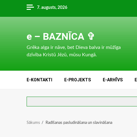
Skip
7. augusts, 2026
to
content
e – BAZNĪCA ✞
Grēka alga ir nāve, bet Dieva balva ir mūžīga
dzīvība Kristū Jēzū, mūsu Kungā.
E-KONTAKTI
E-PROJEKTS
E-ARHĪVS
Sākums
Radīšanas pasludināšana un slavināšana