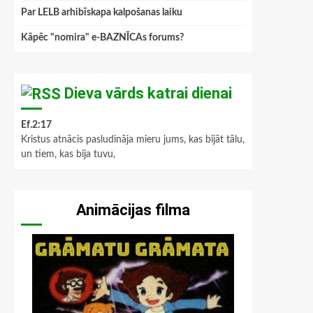
Par LELB arhibīskapa kalpošanas laiku
Kāpēc "nomira" e-BAZNĪCAs forums?
Dieva vārds katrai dienai
Ef.2:17
Kristus atnācis pasludināja mieru jums, kas bijāt tālu,
un tiem, kas bija tuvu,
Animācijas filma