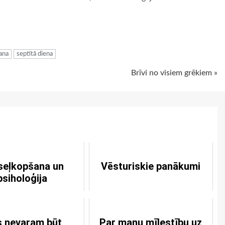
ugiem
ana
septītā diena
Brīvi no visiem grēkiem »
seļkopšana un
Vēsturiskie panākumi
psiholoģija
 nevaram būt
Par manu mīlestību uz