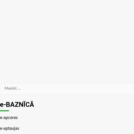
Meklēt:
e-BAZNĪCĀ
e-apceres
e-aptaujas