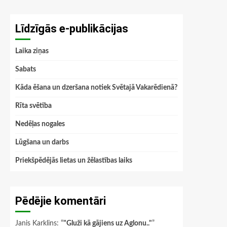
Līdzīgās e-publikācijas
Laika ziņas
Sabats
Kāda ēšana un dzeršana notiek Svētajā Vakarēdienā?
Rīta svētība
Nedēļas nogales
Lūgšana un darbs
Priekšpēdējās lietas un žēlastības laiks
Pēdējie komentāri
Janis Karklins
: “
"Gluži kā gājiens uz Aglonu.."
”