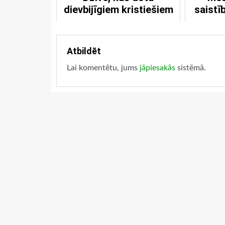
dievbijīgiem kristiešiem
saistī
Atbildēt
Lai komentētu, jums
jāpiesakās
sistēmā.