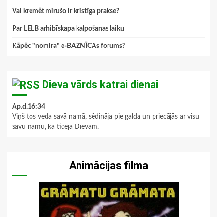
Vai kremēt mirušo ir kristīga prakse?
Par LELB arhibīskapa kalpošanas laiku
Kāpēc "nomira" e-BAZNĪCAs forums?
Dieva vārds katrai dienai
Ap.d.16:34
Viņš tos veda savā namā, sēdināja pie galda un priecājās ar visu
savu namu, ka ticēja Dievam.
Animācijas filma