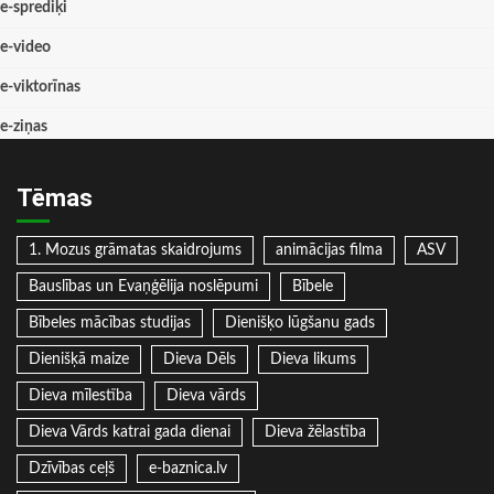
e-sprediķi
e-video
e-viktorīnas
e-ziņas
Tēmas
1. Mozus grāmatas skaidrojums
animācijas filma
ASV
Bauslības un Evaņģēlija noslēpumi
Bībele
Bībeles mācības studijas
Dienišķo lūgšanu gads
Dienišķā maize
Dieva Dēls
Dieva likums
Dieva mīlestība
Dieva vārds
Dieva Vārds katrai gada dienai
Dieva žēlastība
Dzīvības ceļš
e-baznica.lv