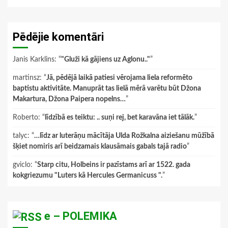
Pēdējie komentāri
Janis Karklins
: “
"Gluži kā gājiens uz Aglonu.."
”
martinsz
: “
Jā, pēdējā laikā patiesi vērojama liela reformēto
baptistu aktivitāte. Manuprāt tas lielā mērā varētu būt Džona
Makartura, Džona Paipera nopelns…
”
Roberto
: “
līdzībā es teiktu: .. suņi rej, bet karavāna iet tālāk.
”
talyc
: “
…līdz ar luterāņu mācītāja Ulda Rožkalna aiziešanu mūžībā
šķiet nomiris arī beidzamais klausāmais gabals tajā radio
”
gviclo
: “
Starp citu, Holbeins ir pazīstams arī ar 1522. gada
kokgriezumu "Luters kā Hercules Germanicuss ".
”
e – POLEMIKA