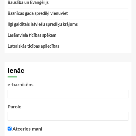
Bauslība un Evaņģēlijs
Baznīcas gada sprediķi vienuviet
Ilgi gaidītais latviešu sprediķu krājums
Lasāmviela ticības spēkam
Luteriskās ticības apliecības
Ienāc
e-baznīcēns
Parole
Atceries mani