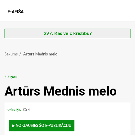
E-AFIŠA
297. Kas veic kristību?
Sākums
Artūrs Mednis melo
E-ZIŅAS
Artūrs Mednis melo
e-firziķis
4
▶ NOKLAUSIES ŠO E-PUBLIKĀCIJU