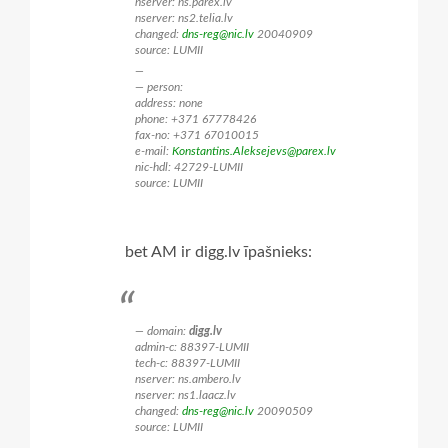
nserver: ns.parex.lv
nserver: ns2.telia.lv
changed:
dns-reg@nic.lv
20040909
source: LUMII
person:
address: none
phone: +371 67778426
fax-no: +371 67010015
e-mail:
Konstantins.Aleksejevs@parex.lv
nic-hdl: 42729-LUMII
source: LUMII
bet AM ir digg.lv īpašnieks:
domain:
digg.lv
admin-c: 88397-LUMII
tech-c: 88397-LUMII
nserver: ns.ambero.lv
nserver: ns1.laacz.lv
changed:
dns-reg@nic.lv
20090509
source: LUMII