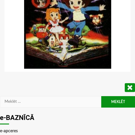
Meklēt:
e-BAZNĪCĀ
e-apceres