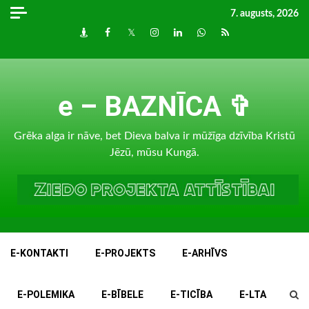
Skip
7. augusts, 2026
to
Draugiem
Facebook
Twitter
Instagram
LinkedIn
whatsapp
RSS
content
e – BAZNĪCA ✞
Grēka alga ir nāve, bet Dieva balva ir mūžīga dzīvība Kristū
Jēzū, mūsu Kungā.
E-KONTAKTI
E-PROJEKTS
E-ARHĪVS
E-POLEMIKA
E-BĪBELE
E-TICĪBA
E-LTA