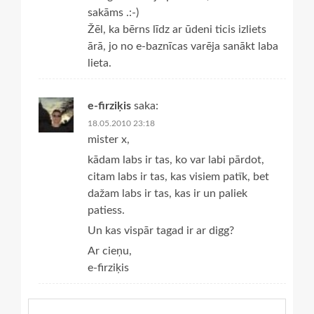
sakāms .:-)
Žēl, ka bērns līdz ar ūdeni ticis izliets
ārā, jo no e-baznīcas varēja sanākt laba
lieta.
e-firziķis
saka:
18.05.2010 23:18
mister x,
kādam labs ir tas, ko var labi pārdot,
citam labs ir tas, kas visiem patīk, bet
dažam labs ir tas, kas ir un paliek
patiess.
Un kas vispār tagad ir ar digg?
Ar cieņu,
e-firziķis