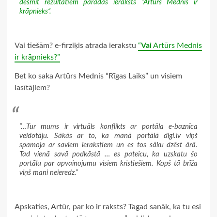
desmit rezultātiem parādās ieraksts “Artūrs Mednis ir
krāpnieks”.
Vai tiešām? e-firziķis atrada ierakstu
“
Vai
Artūrs Mednis
ir krāpnieks?”
Bet ko saka Artūrs Mednis “Rīgas Laiks” un visiem
lasītājiem?
“…Tur mums ir virtuāls konflikts ar portāla e-baznīca
veidotāju. Sākās ar to, ka manā portālā digi.lv viņš
spamoja ar saviem ierakstiem un es tos sāku dzēst ārā.
Tad vienā savā podkāstā … es pateicu, ka uzskatu šo
portālu par apvainojumu visiem kristiešiem. Kopš tā brīža
viņš mani neieredz.”
Apskaties, Artūr, par ko ir raksts? Tagad sanāk, ka tu esi