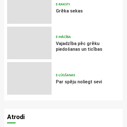
E-RAKSTI
Grēka sekas
E-MĀCĪBA
Vajadzība pēc grēku
piedošanas un ticības
E-LŪGŠANAS
Par spēju noliegt sevi
Atrodi