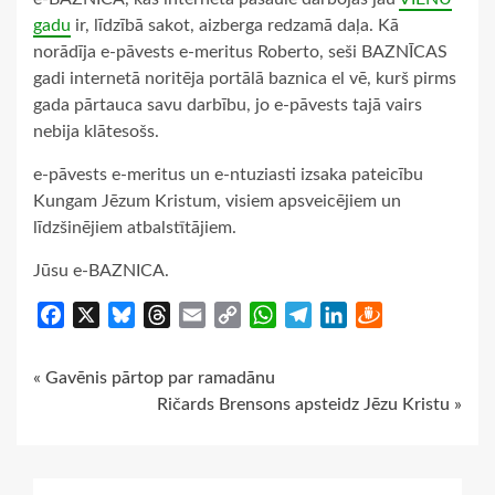
gadu
ir, līdzībā sakot, aizberga redzamā daļa. Kā
norādīja e-pāvests e-meritus Roberto, seši BAZNĪCAS
gadi internetā noritēja portālā baznica el vē, kurš pirms
gada pārtauca savu darbību, jo e-pāvests tajā vairs
nebija klātesošs.
e-pāvests e-meritus un e-ntuziasti izsaka pateicību
Kungam Jēzum Kristum, visiem apsveicējiem un
līdzšinējiem atbalstītājiem.
Jūsu e-BAZNICA.
Facebook
X
Bluesky
Threads
Email
Copy
WhatsApp
Telegram
LinkedIn
Draugiem
Link
Continue
« Gavēnis pārtop par ramadānu
Ričards Brensons apsteidz Jēzu Kristu »
Reading