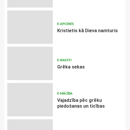
E-APCERES
Kristietis kā Dieva namturis
E-RAKSTI
Grēka sekas
E-MĀCĪBA
Vajadzība pēc grēku
piedošanas un ticības