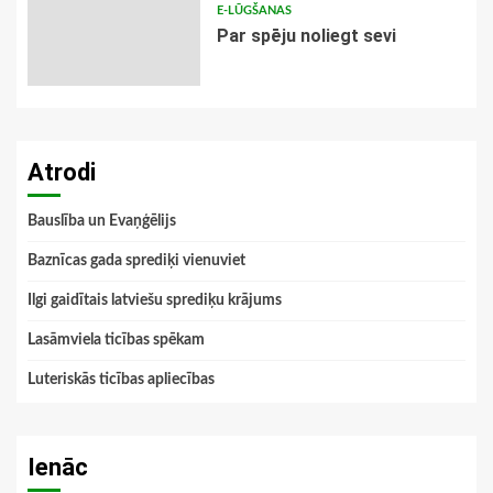
E-LŪGŠANAS
Par spēju noliegt sevi
Atrodi
Bauslība un Evaņģēlijs
Baznīcas gada sprediķi vienuviet
Ilgi gaidītais latviešu sprediķu krājums
Lasāmviela ticības spēkam
Luteriskās ticības apliecības
Ienāc