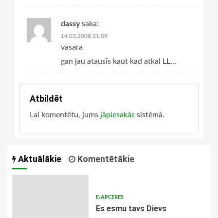
dassy
saka:
14.03.2008 21:09
vasara
gan jau atausīs kaut kad atkal LL…
Atbildēt
Lai komentētu, jums
jāpiesakās
sistēmā.
Aktuālākie
Komentētākie
E-APCERES
Es esmu tavs Dievs