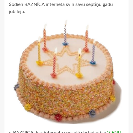
Šodien BAZNĪCA internetā svin savu septiņu gadu
jubileju.
e-BAZNICA, kas interneta pasaulē darbojas jau
VIENU