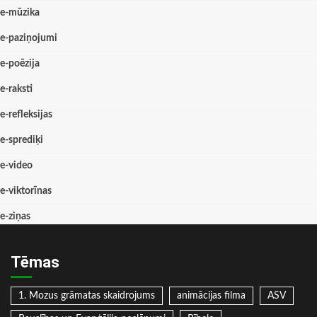
e-mūzika
e-paziņojumi
e-poēzija
e-raksti
e-refleksijas
e-sprediķi
e-video
e-viktorīnas
e-ziņas
Tēmas
1. Mozus grāmatas skaidrojums
animācijas filma
ASV