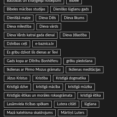
Bauslības un Evaņģēlija noslēpumi
Bībele
Bībeles mācības studijas
Dienišķo lūgšanu gads
Dienišķā maize
Dieva Dēls
Dieva likums
Dieva mīlestība
Dieva vārds
Dieva Vārds katrai gada dienai
Dieva žēlastība
Dzīvības ceļš
e-baznica.lv
Es gribu dzīvot šīs dienas ar Tevi
Gads kopa ar Dītrihu Bonhēferu
grēku piedošana
Ikdienas ar Pirmo Mozus grāmatu
Ikdienas meditācijas
Jēzus Kristus
Kristība
Kristīgā dogmatika
Kristīgā dzīve
kristīgā mācība
kristīgā mūzika
Kristīgās ētikas un morāles rokasgrāmata
kristīgā ētika
Lasāmviela ticības spēkam
Lutera citāti
lūgšana
Mazā katehisma skaidrojums
Mārtiņš Luters