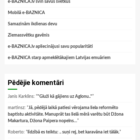
e-BAZNICA.lv svin savus svētkus
Mobilā e-BAZNICA
Samazinām ikdienas devu
Ziemassvētku gavēnis
e-BAZNICA.lv apliecinājusi savu popularitāti
e-BAZNICA starp apmeklētākajiem Latvijas emuāriem
Pēdējie komentāri
Janis Karklins
: “
"Gluži kā gājiens uz Aglonu.."
”
martinsz
: “
Jā, pēdējā laikā patiesi vērojama liela reformēto
baptistu aktivitāte. Manuprāt tas lielā mērā varētu būt Džona
Makartura, Džona Paipera nopelns…
”
Roberto
: “
līdzībā es teiktu: .. suņi rej, bet karavāna iet tālāk.
”