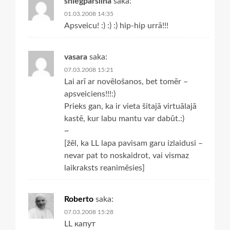
sniegparslina
saka:
01.03.2008 14:35
Apsveicu! :) :) :) hip-hip urrā!!!
vasara
saka:
07.03.2008 15:21
Lai arī ar novēlošanos, bet tomēr –
apsveiciens!!!:)
Prieks gan, ka ir vieta šitajā virtuālajā
kastē, kur labu mantu var dabūt.:)
~
[žēl, ka LL lapa pavisam garu izlaidusi –
nevar pat to noskaidrot, vai vismaz
laikraksts reanimēsies]
Roberto
saka:
07.03.2008 15:28
LL капут