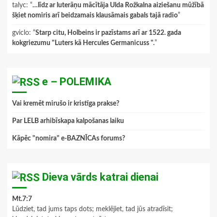
talyc
: “
…līdz ar luterāņu mācītāja Ulda Rožkalna aiziešanu mūžībā
šķiet nomiris arī beidzamais klausāmais gabals tajā radio
”
gviclo
: “
Starp citu, Holbeins ir pazīstams arī ar 1522. gada
kokgriezumu "Luters kā Hercules Germanicuss ".
”
e – POLEMIKA
Vai kremēt mirušo ir kristīga prakse?
Par LELB arhibīskapa kalpošanas laiku
Kāpēc "nomira" e-BAZNĪCAs forums?
Dieva vārds katrai dienai
Mt.7:7
Lūdziet, tad jums taps dots; meklējiet, tad jūs atradīsit;