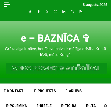
Skip
8. augusts, 2026
to
Draugiem
Facebook
Twitter
Instagram
LinkedIn
whatsapp
RSS
content
e – BAZNĪCA ✞
Grēka alga ir nāve, bet Dieva balva ir mūžīga dzīvība Kristū
Jēzū, mūsu Kungā.
E-KONTAKTI
E-PROJEKTS
E-ARHĪVS
E-POLEMIKA
E-BĪBELE
E-TICĪBA
E-LTA