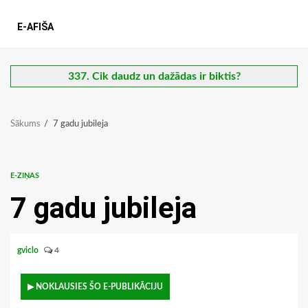
E-AFIŠA
337. Cik daudz un dažādas ir biktis?
Sākums
7 gadu jubileja
E-ZIŅAS
7 gadu jubileja
gviclo
4
▶ NOKLAUSIES ŠO E-PUBLIKĀCIJU