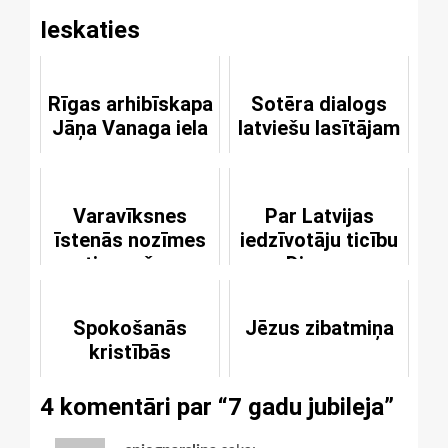
Ieskaties
Rīgas arhibīskapa
Sotēra dialogs
Jāņa Vanaga iela
latviešu lasītājam
Varavīksnes
Par Latvijas
īstenās nozīmes
iedzīvotāju ticību
atjaunošana
Dievam
Spokošanās
Jēzus zibatmiņa
kristībās
4 komentāri par “
7 gadu jubileja
”