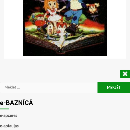
Meklēt:
e-BAZNĪCĀ
e-apceres
e-aptaujas