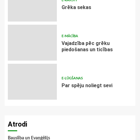
E-RAKSTI
Grēka sekas
E-MĀCĪBA
Vajadzība pēc grēku
piedošanas un ticības
E-LŪGŠANAS
Par spēju noliegt sevi
Atrodi
Bauslība un Evaņģēlijs