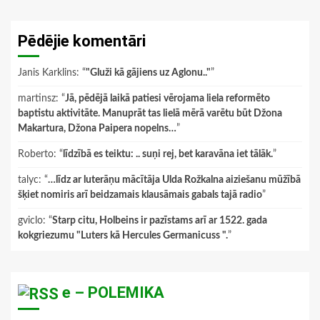
Pēdējie komentāri
Janis Karklins
: “
"Gluži kā gājiens uz Aglonu.."
”
martinsz
: “
Jā, pēdējā laikā patiesi vērojama liela reformēto
baptistu aktivitāte. Manuprāt tas lielā mērā varētu būt Džona
Makartura, Džona Paipera nopelns…
”
Roberto
: “
līdzībā es teiktu: .. suņi rej, bet karavāna iet tālāk.
”
talyc
: “
…līdz ar luterāņu mācītāja Ulda Rožkalna aiziešanu mūžībā
šķiet nomiris arī beidzamais klausāmais gabals tajā radio
”
gviclo
: “
Starp citu, Holbeins ir pazīstams arī ar 1522. gada
kokgriezumu "Luters kā Hercules Germanicuss ".
”
e – POLEMIKA