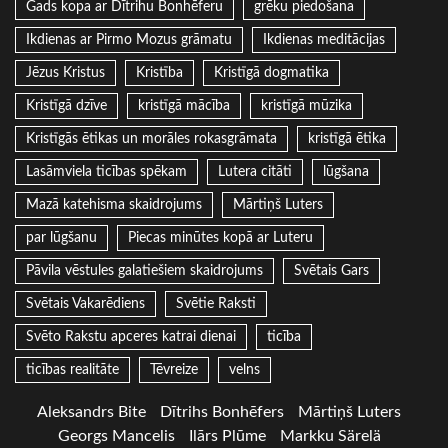
Gads kopa ar Dītrihu Bonhēferu
grēku piedošana
Ikdienas ar Pirmo Mozus grāmatu
Ikdienas meditācijas
Jēzus Kristus
Kristība
Kristīgā dogmatika
Kristīgā dzīve
kristīgā mācība
kristīgā mūzika
Kristīgās ētikas un morāles rokasgrāmata
kristīgā ētika
Lasāmviela ticības spēkam
Lutera citāti
lūgšana
Mazā katehisma skaidrojums
Mārtiņš Luters
par lūgšanu
Piecas minūtes kopā ar Luteru
Pāvila vēstules galatiešiem skaidrojums
Svētais Gars
Svētais Vakarēdiens
Svētie Raksti
Svēto Rakstu apceres katrai dienai
ticība
ticības realitāte
Tēvreize
velns
Aleksandrs Bite
Dītrihs Bonhēfers
Mārtiņš Luters
Georgs Mancelis
Ilārs Plūme
Markku Särelä