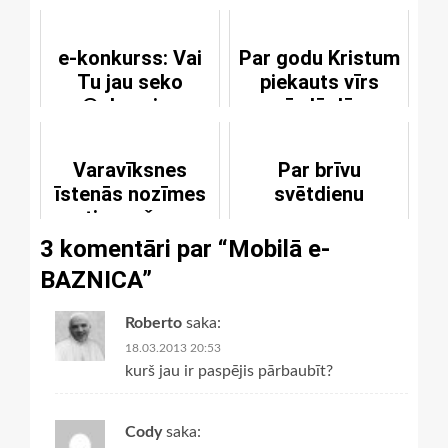
e-konkurss: Vai
Par godu Kristum
Tu jau seko
piekauts vīrs
@ebaznica
uzvārdā Jēzus
Varavīksnes
Par brīvu
īstenās nozīmes
svētdienu
atjaunošana
3 komentāri par “
Mobilā e-
BAZNICA
”
Roberto
saka:
18.03.2013 20:53
kurš jau ir paspējis pārbaubīt?
Cody
saka: