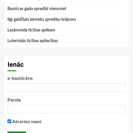
Baznīcas gada sprediķi vienuviet
Ilgi gaidītais latviešu sprediķu krājums
Lasāmviela ticības spēkam
Luteriskās ticības apliecības
Ienāc
e-baznīcēns
Parole
Atceries mani