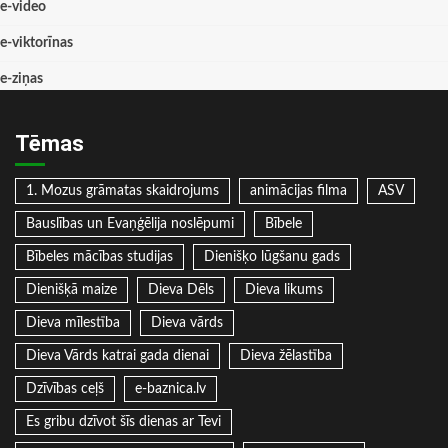
e-video
e-viktorīnas
e-ziņas
Tēmas
1. Mozus grāmatas skaidrojums
animācijas filma
ASV
Bauslības un Evaņģēlija noslēpumi
Bībele
Bībeles mācības studijas
Dienišķo lūgšanu gads
Dienišķā maize
Dieva Dēls
Dieva likums
Dieva mīlestība
Dieva vārds
Dieva Vārds katrai gada dienai
Dieva žēlastība
Dzīvības ceļš
e-baznica.lv
Es gribu dzīvot šīs dienas ar Tevi