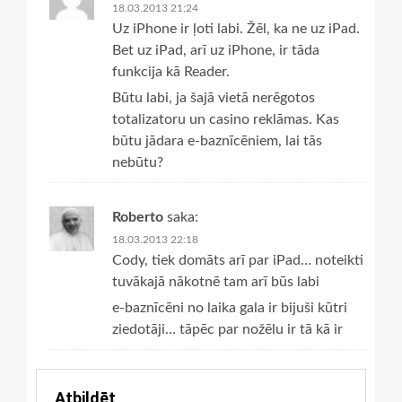
18.03.2013 21:24
Uz iPhone ir ļoti labi. Žēl, ka ne uz iPad.
Bet uz iPad, arī uz iPhone, ir tāda
funkcija kā Reader.
Būtu labi, ja šajā vietā nerēgotos
totalizatoru un casino reklāmas. Kas
būtu jādara e-baznīcēniem, lai tās
nebūtu?
Roberto
saka:
18.03.2013 22:18
Cody, tiek domāts arī par iPad… noteikti
tuvākajā nākotnē tam arī būs labi
e-baznīcēni no laika gala ir bijuši kūtri
ziedotāji… tāpēc par nožēlu ir tā kā ir
Atbildēt