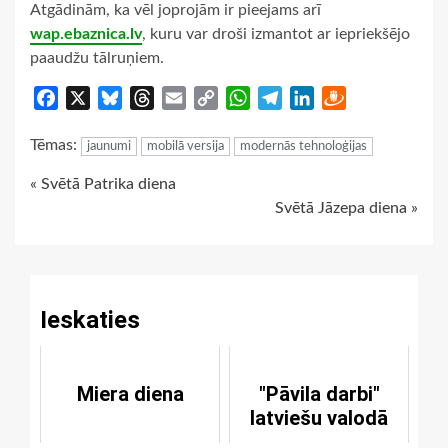
Atgādinām, ka vēl joprojām ir pieejams arī
wap.ebaznica.lv
, kuru var droši izmantot ar iepriekšējo
paaudžu tālruņiem.
Facebook
X
Bluesky
Threads
Email
Copy
WhatsApp
Telegram
LinkedIn
Draugiem
Link
Tēmas:
jaunumi
mobilā versija
modernās tehnoloģijas
Continue
« Svētā Patrika diena
Svētā Jāzepa diena »
Reading
Ieskaties
Miera diena
"Pāvila darbi"
latviešu valodā