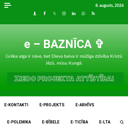
Skip
8. augusts, 2026
to
Draugiem
Facebook
Twitter
Instagram
LinkedIn
whatsapp
RSS
content
e – BAZNĪCA ✞
Grēka alga ir nāve, bet Dieva balva ir mūžīga dzīvība Kristū
Jēzū, mūsu Kungā.
E-KONTAKTI
E-PROJEKTS
E-ARHĪVS
E-POLEMIKA
E-BĪBELE
E-TICĪBA
E-LTA