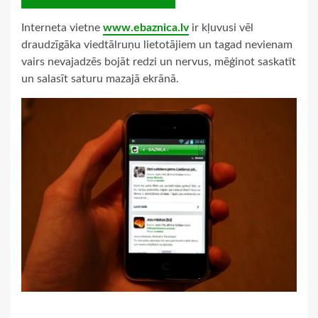
Interneta vietne
www.ebaznica.lv
ir kļuvusi vēl
draudzīgāka viedtālruņu lietotājiem un tagad nevienam
vairs nevajadzēs bojāt redzi un nervus, mēģinot saskatīt
un salasīt saturu mazajā ekrānā.