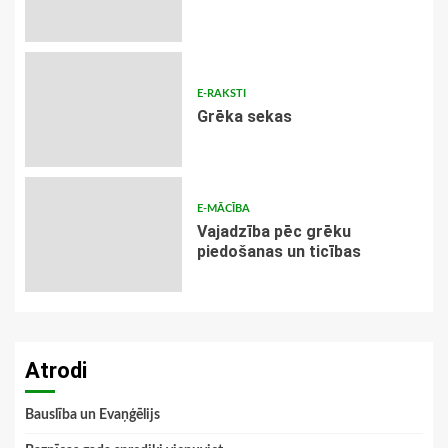
E-RAKSTI
Grēka sekas
E-MĀCĪBA
Vajadzība pēc grēku
piedošanas un ticības
Atrodi
Bauslība un Evaņģēlijs