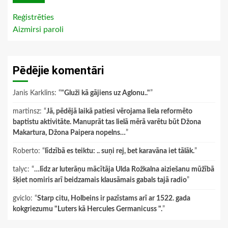
Reģistrēties
Aizmirsi paroli
Pēdējie komentāri
Janis Karklins
: “
"Gluži kā gājiens uz Aglonu.."
”
martinsz
: “
Jā, pēdējā laikā patiesi vērojama liela reformēto
baptistu aktivitāte. Manuprāt tas lielā mērā varētu būt Džona
Makartura, Džona Paipera nopelns…
”
Roberto
: “
līdzībā es teiktu: .. suņi rej, bet karavāna iet tālāk.
”
talyc
: “
…līdz ar luterāņu mācītāja Ulda Rožkalna aiziešanu mūžībā
šķiet nomiris arī beidzamais klausāmais gabals tajā radio
”
gviclo
: “
Starp citu, Holbeins ir pazīstams arī ar 1522. gada
kokgriezumu "Luters kā Hercules Germanicuss ".
”