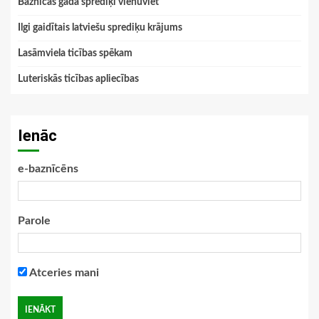
Baznīcas gada sprediķi vienuviet
Ilgi gaidītais latviešu sprediķu krājums
Lasāmviela ticības spēkam
Luteriskās ticības apliecības
Ienāc
e-baznīcēns
Parole
Atceries mani