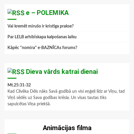
e – POLEMIKA
Vai kremēt mirušo ir kristīga prakse?
Par LELB arhibīskapa kalpošanas laiku
Kāpēc "nomira" e-BAZNĪCAs forums?
Dieva vārds katrai dienai
Mt.25:31-32
Kad Cilvēka Dēls nāks Savā godībā un visi eņģeļi līdz ar Viņu, tad
Viņš sēdēs uz Sava godības krēsla. Un visas tautas tiks
sapulcētas Viņa priekšā.
Animācijas filma