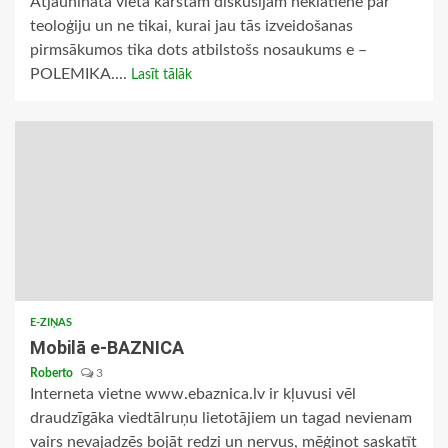
Atjaunināta vieta karstām diskusijām neklātienē par
teoloģiju un ne tikai, kurai jau tās izveidošanas
pirmsākumos tika dots atbilstošs nosaukums e –
POLEMIKA....
Lasīt tālāk
E-ZIŅAS
Mobilā e-BAZNICA
Roberto
3
Interneta vietne www.ebaznica.lv ir kļuvusi vēl
draudzīgāka viedtālruņu lietotājiem un tagad nevienam
vairs nevajadzēs bojāt redzi un nervus, mēģinot saskatīt