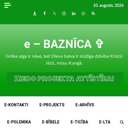
Skip
10. augusts, 2026
to
Draugiem
Facebook
Twitter
Instagram
LinkedIn
whatsapp
RSS
content
e – BAZNĪCA ✞
Grēka alga ir nāve, bet Dieva balva ir mūžīga dzīvība Kristū
Jēzū, mūsu Kungā.
E-KONTAKTI
E-PROJEKTS
E-ARHĪVS
E-POLEMIKA
E-BĪBELE
E-TICĪBA
E-LTA