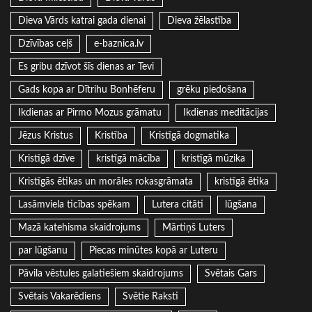
Dieva Vārds katrai gada dienai
Dieva žēlastība
Dzīvības ceļš
e-baznica.lv
Es gribu dzīvot šīs dienas ar Tevi
Gads kopa ar Dītrihu Bonhēferu
grēku piedošana
Ikdienas ar Pirmo Mozus grāmatu
Ikdienas meditācijas
Jēzus Kristus
Kristība
Kristīgā dogmatika
Kristīgā dzīve
kristīgā mācība
kristīgā mūzika
Kristīgās ētikas un morāles rokasgrāmata
kristīgā ētika
Lasāmviela ticības spēkam
Lutera citāti
lūgšana
Mazā katehisma skaidrojums
Mārtiņš Luters
par lūgšanu
Piecas minūtes kopā ar Luteru
Pāvila vēstules galatiešiem skaidrojums
Svētais Gars
Svētais Vakarēdiens
Svētie Raksti