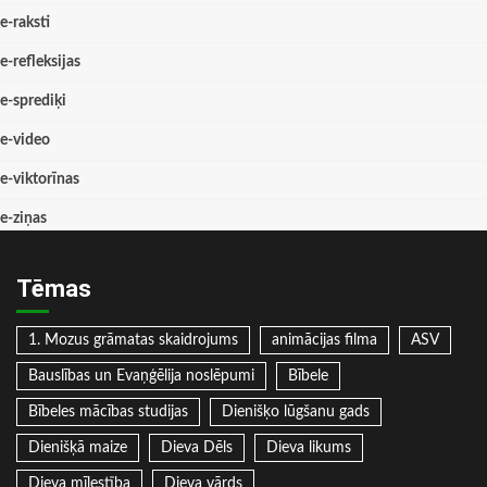
e-raksti
e-refleksijas
e-sprediķi
e-video
e-viktorīnas
e-ziņas
Tēmas
1. Mozus grāmatas skaidrojums
animācijas filma
ASV
Bauslības un Evaņģēlija noslēpumi
Bībele
Bībeles mācības studijas
Dienišķo lūgšanu gads
Dienišķā maize
Dieva Dēls
Dieva likums
Dieva mīlestība
Dieva vārds