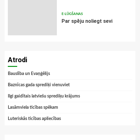
E-LŪGŠANAS
Par spēju noliegt sevi
Atrodi
Bauslība un Evaņģēlijs
Baznīcas gada sprediķi vienuviet
Ilgi gaidītais latviešu sprediķu krājums
Lasāmviela ticības spēkam
Luteriskās ticības apliecības