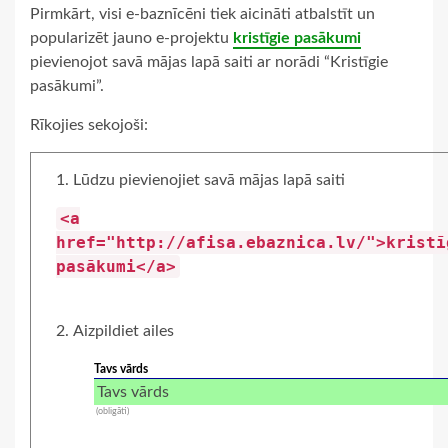
Pirmkārt, visi e-baznīcēni tiek aicināti atbalstīt un
popularizēt jauno e-projektu
kristīgie pasākumi
pievienojot savā mājas lapā saiti ar norādi “Kristīgie
pasākumi”.
Rīkojies sekojoši:
Lūdzu pievienojiet savā mājas lapā saiti
<a
href="http://afisa.ebaznica.lv/">kristī
pasākumi</a>
Aizpildiet ailes
Tavs vārds
(obligāti)