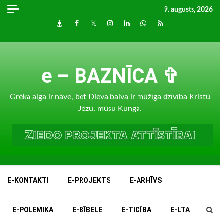
Skip
9. augusts, 2026
to
Draugiem
Facebook
Twitter
Instagram
LinkedIn
whatsapp
RSS
content
e – BAZNĪCA ✞
Grēka alga ir nāve, bet Dieva balva ir mūžīga dzīvība Kristū
Jēzū, mūsu Kungā.
E-KONTAKTI
E-PROJEKTS
E-ARHĪVS
E-POLEMIKA
E-BĪBELE
E-TICĪBA
E-LTA