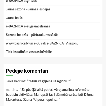
e-BAZNICA atgriežas
Jauna sezona – jaunas iespējas
Jauns finišs
e-BAZNICA e-augšāmcelšanās
Sezona beidzās – pārtraukums sākās
www.baznīca.lv un e-LC sāk e-BAZNICA IV sezonu
Tiek izsludināts vasaras brīvlaiks
Pēdējie komentāri
Janis Karklins
: “
"Gluži kā gājiens uz Aglonu.."
”
martinsz
: “
Jā, pēdējā laikā patiesi vērojama liela reformēto
baptistu aktivitāte. Manuprāt tas lielā mērā varētu būt Džona
Makartura, Džona Paipera nopelns…
”