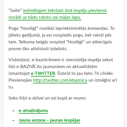
“Saite”
iezīmētajam tekstam dod iespēju pievienot
norādi uz kādu rakstu vai mājas lapu.
Poga “Noslēgt” noslēdz iepriekšminētās komandas. To
jālieto gadījumā, ja esi nospiedis pogu, bet raksti pēc
tam. Teikuma beigās nospied “Noslēgt” un attiecīgais
posms tiks atbilstoši izdaiļots.
Visbeidzot, e-baznīcēniem ir vienreizēja iespēja sekot
līdz e-BAZNĪCAs jaunumiem un aktualitātēm
izmantojot
e-TWITTER
. Šobrīd to jau lieto 76 cilvēki.
Pievienojies
http://twitter.com/ebaznica
un izmēģini arī
tu.
Seko līdzi e-dzīvei un esi kopā ar mums:
e-atvaļinājums
Jauna sezona – jaunas iespējas