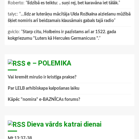
Roberto
: “
līdzībā es teiktu: .. suņi rej, bet karavāna iet tālāk.
”
talyc
: “
…līdz ar luterāņu mācītāja Ulda Rožkalna aiziešanu mūžībā
šķiet nomiris arī beidzamais klausāmais gabals tajā radio
”
gviclo
: “
Starp citu, Holbeins ir pazīstams arī ar 1522. gada
kokgriezumu "Luters kā Hercules Germanicuss ".
”
e – POLEMIKA
Vai kremēt mirušo ir kristīga prakse?
Par LELB arhibīskapa kalpošanas laiku
Kāpēc "nomira" e-BAZNĪCAs forums?
Dieva vārds katrai dienai
Mt.13:37-38