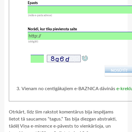
Epasts
(reāla e-pasta adrese)
Norādi, kur tika pievienota saite
(obligāti)
Vienam no centīgākajiem e-BAZNICA dāvinās
e-krekl
Otrkārt, līdz šim rakstot komentārus bija iespējams
lietot tā saucamos “tagus.” Tas bija diezgan abstrakti,
tādēļ Viņa e-minence e-pāvests to vienkāršoja, un