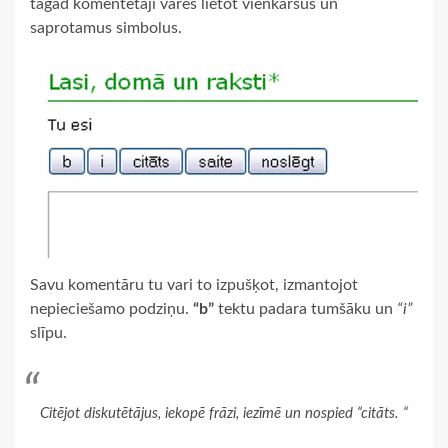
tagad komentētāji varēs lietot vienkāršus un
saprotamus simbolus.
Savu komentāru tu vari to izpušķot, izmantojot
nepieciešamo podziņu.
“b”
tektu padara tumšāku un
“i”
slīpu.
Citējot diskutētājus, iekopē frāzi, iezīmē un nospied “citāts. “