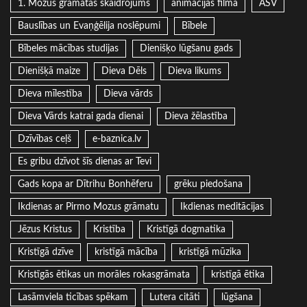
1. Mozus grāmatas skaidrojums
animācijas filma
ASV
Bauslības un Evaņģēlija noslēpumi
Bībele
Bībeles mācības studijas
Dienišķo lūgšanu gads
Dienišķā maize
Dieva Dēls
Dieva likums
Dieva mīlestība
Dieva vārds
Dieva Vārds katrai gada dienai
Dieva žēlastība
Dzīvības ceļš
e-baznica.lv
Es gribu dzīvot šīs dienas ar Tevi
Gads kopa ar Dītrihu Bonhēferu
grēku piedošana
Ikdienas ar Pirmo Mozus grāmatu
Ikdienas meditācijas
Jēzus Kristus
Kristība
Kristīgā dogmatika
Kristīgā dzīve
kristīgā mācība
kristīgā mūzika
Kristīgās ētikas un morāles rokasgrāmata
kristīgā ētika
Lasāmviela ticības spēkam
Lutera citāti
lūgšana