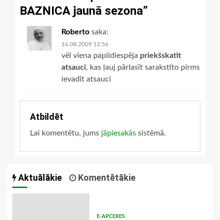
BAZNICA jaunā sezona
”
Roberto
saka:
16.08.2009 12:56
vēl viena papildiespēja
priekšskatīt
atsauci
, kas ļauj pārlasīt sarakstīto pirms
ievadīt atsauci
Atbildēt
Lai komentētu, jums
jāpiesakās
sistēmā.
Aktuālākie
Komentētākie
E-APCERES