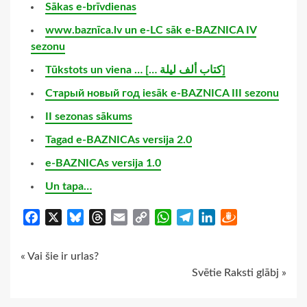
Sākas e-brīvdienas
www.baznīca.lv un e-LC sāk e-BAZNICA IV
sezonu
Tūkstots un viena … [… كتاب ألف ليلة]
Старый новый год iesāk e-BAZNICA III sezonu
II sezonas sākums
Tagad e-BAZNICAs versija 2.0
e-BAZNICAs versija 1.0
Un tapa…
Facebook
X
Bluesky
Threads
Email
Copy
WhatsApp
Telegram
LinkedIn
Draugiem
Link
Continue
« Vai šie ir urlas?
Svētie Raksti glābj »
Reading