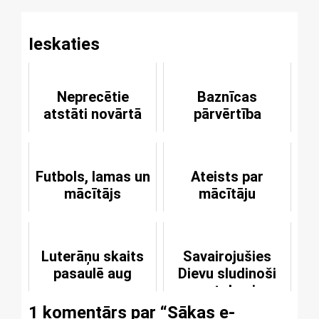
Ieskaties
Neprecētie
Baznīcas
atstāti novārtā
pārvērtība
Futbols, lamas un
Ateists par
mācītājs
mācītāju
Luterāņu skaits
Savairojušies
pasaulē aug
Dievu sludinoši
autobusi
1 komentārs par “
Sākas e-