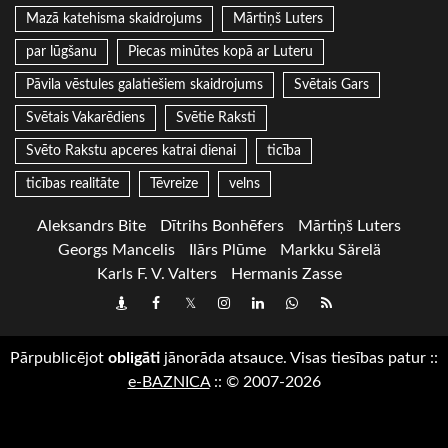
Mazā katehisma skaidrojums
Mārtiņš Luters
par lūgšanu
Piecas minūtes kopā ar Luteru
Pāvila vēstules galatiešiem skaidrojums
Svētais Gars
Svētais Vakarēdiens
Svētie Raksti
Svēto Rakstu apceres katrai dienai
ticība
ticības realitāte
Tēvreize
velns
Aleksandrs Bite
Dītrihs Bonhēfers
Mārtiņš Luters
Georgs Mancelis
Ilārs Plūme
Markku Särelä
Karls F. V. Valters
Hermanis Zasse
Draugiem
Facebook
Twitter
Instagram
LinkedIn
whatsapp
RSS
Pārpublicējot
obligāti
jānorāda atsauce. Visas tiesības patur
::
e-BAZNICA
::
© 2007-2026