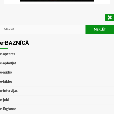
Meklēt:
e-BAZNĪCĀ
e-apceres
e-aptaujas
e-audio
e-bildes
e-intervijas
e-joki
e-lūgšanas