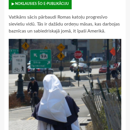
▶ NOKLAUSIES ŠO E-PUBLIKĀCIJU
Vatikāns sācis pārbaudi Romas katoļu progresīvo
sieviešu vidū. Tās ir dažādu ordeņu māsas, kas darbojas
baznīcas un sabiedriskajā jomā, it īpaši Amerikā.