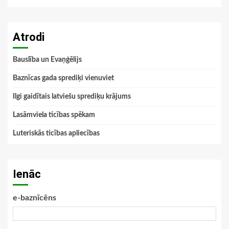
Atrodi
Bauslība un Evaņģēlijs
Baznīcas gada sprediķi vienuviet
Ilgi gaidītais latviešu sprediķu krājums
Lasāmviela ticības spēkam
Luteriskās ticības apliecības
Ienāc
e-baznīcēns