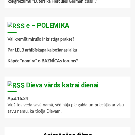
kokgriezumu "Luters kā Hercules Germanicuss ".
”
e – POLEMIKA
Vai kremēt mirušo ir kristīga prakse?
Par LELB arhibīskapa kalpošanas laiku
Kāpēc "nomira" e-BAZNĪCAs forums?
Dieva vārds katrai dienai
Ap.d.16:34
Viņš tos veda savā namā, sēdināja pie galda un priecājās ar visu
savu namu, ka ticēja Dievam.