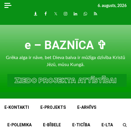
Skip
6. augusts, 2026
to
Draugiem
Facebook
Twitter
Instagram
LinkedIn
whatsapp
RSS
content
e – BAZNĪCA ✞
Grēka alga ir nāve, bet Dieva balva ir mūžīga dzīvība Kristū
Jēzū, mūsu Kungā.
E-KONTAKTI
E-PROJEKTS
E-ARHĪVS
E-POLEMIKA
E-BĪBELE
E-TICĪBA
E-LTA