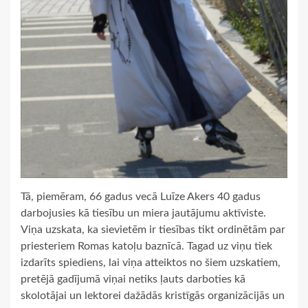
Tā, piemēram, 66 gadus vecā Luīze Akers 40 gadus
darbojusies kā tiesību un miera jautājumu aktīviste.
Viņa uzskata, ka sievietēm ir tiesības tikt ordinētām par
priesteriem Romas katoļu baznīcā. Tagad uz viņu tiek
izdarīts spiediens, lai viņa atteiktos no šiem uzskatiem,
pretējā gadījumā viņai netiks ļauts darboties kā
skolotājai un lektorei dažādās kristīgās organizācijās un