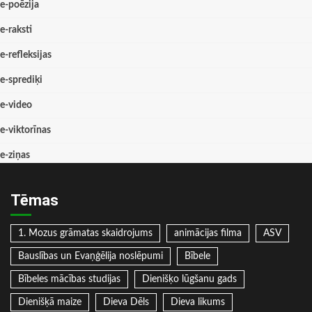
e-poēzija
e-raksti
e-refleksijas
e-sprediķi
e-video
e-viktorīnas
e-ziņas
Tēmas
1. Mozus grāmatas skaidrojums
animācijas filma
ASV
Bauslības un Evaņģēlija noslēpumi
Bībele
Bībeles mācības studijas
Dienišķo lūgšanu gads
Dienišķā maize
Dieva Dēls
Dieva likums