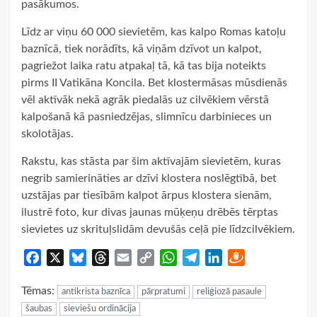
pasākumos.
Līdz ar viņu 60 000 sievietēm, kas kalpo Romas katoļu
baznīcā, tiek norādīts, kā viņām dzīvot un kalpot,
pagriežot laika ratu atpakaļ tā, kā tas bija noteikts
pirms II Vatikāna Koncila. Bet klostermāsas mūsdienās
vēl aktīvāk nekā agrāk piedalās uz cilvēkiem vērstā
kalpošanā kā pasniedzējas, slimnīcu darbinieces un
skolotājas.
Rakstu, kas stāsta par šim aktīvajām sievietēm, kuras
negrib samierināties ar dzīvi klostera noslēgtībā, bet
uzstājas par tiesībām kalpot ārpus klostera sienām,
ilustrē foto, kur divas jaunas mūķeņu drēbēs tērptas
sievietes uz skrituļslidām devušās ceļā pie līdzcilvēkiem.
Facebook
X
Bluesky
Threads
Email
Copy
WhatsApp
Telegram
LinkedIn
Draugiem
Link
Tēmas:
antikrista baznīca
pārpratumi
reliģiozā pasaule
šaubas
sieviešu ordinācija