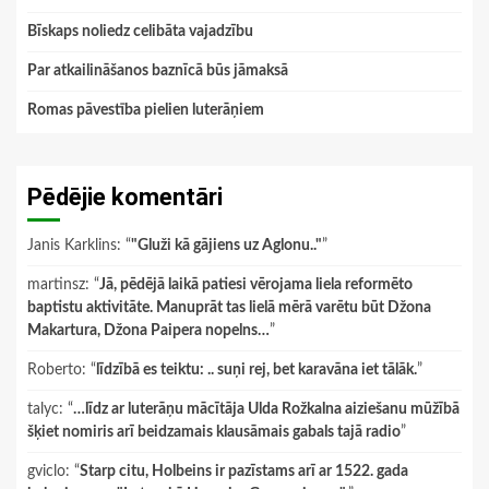
Bīskaps noliedz celibāta vajadzību
Par atkailināšanos baznīcā būs jāmaksā
Romas pāvestība pielien luterāņiem
Pēdējie komentāri
Janis Karklins
: “
"Gluži kā gājiens uz Aglonu.."
”
martinsz
: “
Jā, pēdējā laikā patiesi vērojama liela reformēto
baptistu aktivitāte. Manuprāt tas lielā mērā varētu būt Džona
Makartura, Džona Paipera nopelns…
”
Roberto
: “
līdzībā es teiktu: .. suņi rej, bet karavāna iet tālāk.
”
talyc
: “
…līdz ar luterāņu mācītāja Ulda Rožkalna aiziešanu mūžībā
šķiet nomiris arī beidzamais klausāmais gabals tajā radio
”
gviclo
: “
Starp citu, Holbeins ir pazīstams arī ar 1522. gada