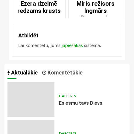
Ezera dzelmē
Miris režisors
redzams krusts
Ingmārs
Bergmanis
Atbildēt
Lai komentētu, jums
jāpiesakās
sistēmā.
Aktuālākie
Komentētākie
E-APCERES
Es esmu tavs Dievs
E-APCERES