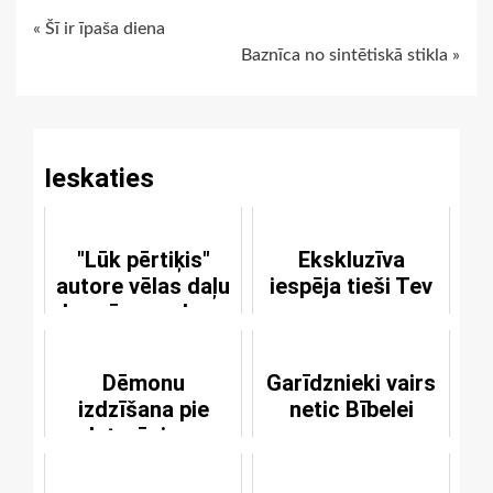
Continue
« Šī ir īpaša diena
Baznīca no sintētiskā stikla »
Reading
Ieskaties
"Lūk pērtiķis"
Ekskluzīva
autore vēlas daļu
iespēja tieši Tev
baznīcas peļņas
Dēmonu
Garīdznieki vairs
izdzīšana pie
netic Bībelei
luterāņiem