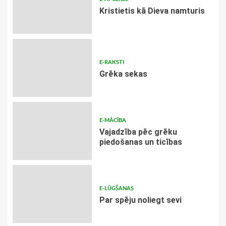
Kristietis kā Dieva namturis
E-RAKSTI
Grēka sekas
E-MĀCĪBA
Vajadzība pēc grēku
piedošanas un ticības
E-LŪGŠANAS
Par spēju noliegt sevi