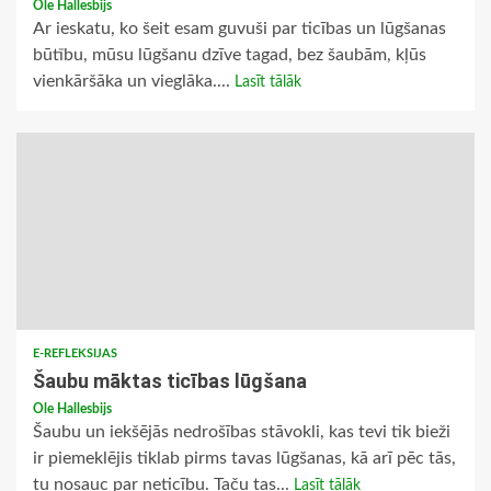
Ole Hallesbijs
Ar ieskatu, ko šeit esam guvuši par ticības un lūgšanas
būtību, mūsu lūgšanu dzīve tagad, bez šaubām, kļūs
vienkāršāka un vieglāka....
Lasīt tālāk
E-REFLEKSIJAS
Šaubu māktas ticības lūgšana
Ole Hallesbijs
Šaubu un iekšējās nedrošības stāvokli, kas tevi tik bieži
ir piemeklējis tiklab pirms tavas lūgšanas, kā arī pēc tās,
tu nosauc par neticību. Taču tas...
Lasīt tālāk