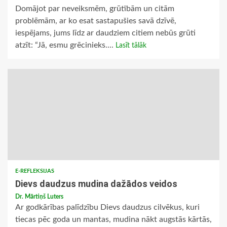
Domājot par neveiksmēm, grūtībām un citām
problēmām, ar ko esat sastapušies savā dzīvē,
iespējams, jums līdz ar daudziem citiem nebūs grūti
atzīt: “Jā, esmu grēcinieks....
Lasīt tālāk
E-REFLEKSIJAS
Dievs daudzus mudina dažādos veidos
Dr. Mārtiņš Luters
Ar godkārības palīdzību Dievs daudzus cilvēkus, kuri
tiecas pēc goda un mantas, mudina nākt augstās kārtās,