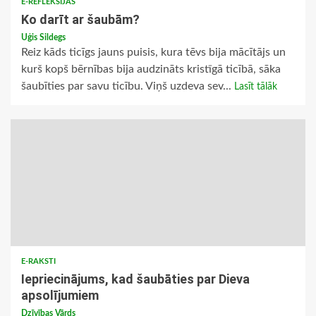
E-REFLEKSIJAS
Ko darīt ar šaubām?
Uģis Sildegs
Reiz kāds ticīgs jauns puisis, kura tēvs bija mācītājs un
kurš kopš bērnības bija audzināts kristīgā ticībā, sāka
šaubīties par savu ticību. Viņš uzdeva sev...
Lasīt tālāk
E-RAKSTI
Iepriecinājums, kad šaubāties par Dieva
apsolījumiem
Dzīvības Vārds