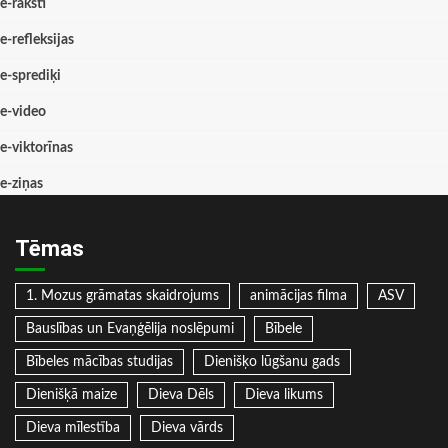
e-raksti
e-refleksijas
e-sprediķi
e-video
e-viktorīnas
e-ziņas
Tēmas
1. Mozus grāmatas skaidrojums
animācijas filma
ASV
Bauslības un Evaņģēlija noslēpumi
Bībele
Bībeles mācības studijas
Dienišķo lūgšanu gads
Dienišķā maize
Dieva Dēls
Dieva likums
Dieva mīlestība
Dieva vārds