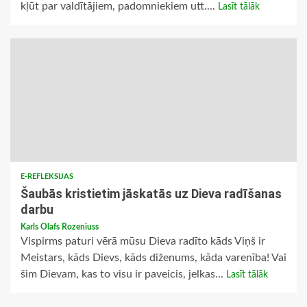
kļūt par valdītājiem, padomniekiem utt....
Lasīt tālāk
E-REFLEKSIJAS
Šaubās kristietim jāskatās uz Dieva radīšanas
darbu
Karls Olafs Rozeniuss
Vispirms paturi vērā mūsu Dieva radīto kāds Viņš ir
Meistars, kāds Dievs, kāds diženums, kāda varenība! Vai
šim Dievam, kas to visu ir paveicis, jelkas...
Lasīt tālāk