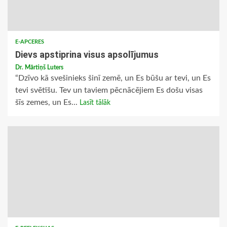
E-APCERES
Dievs apstiprina visus apsolījumus
Dr. Mārtiņš Luters
“Dzīvo kā svešinieks šinī zemē, un Es būšu ar tevi, un Es
tevi svētīšu. Tev un taviem pēcnācējiem Es došu visas
šīs zemes, un Es...
Lasīt tālāk