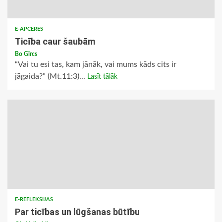
E-APCERES
Ticība caur šaubām
Bo Gīrcs
“Vai tu esi tas, kam jānāk, vai mums kāds cits ir
jāgaida?” (Mt.11:3)...
Lasīt tālāk
E-REFLEKSIJAS
Par ticības un lūgšanas būtību