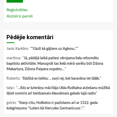
Reģistrēties
Aizmirsi paroli
Pēdējie komentāri
Janis Karklins
: “
"Gluži kā gājiens uz Aglonu.."
”
martinsz
: “
Jā, pēdējā laikā patiesi vērojama liela reformēto
baptistu aktivitāte. Manuprāt tas lielā mērā varētu būt Džona
Makartura, Džona Paipera nopelns…
”
Roberto
: “
līdzībā es teiktu: .. suņi rej, bet karavāna iet tālāk.
”
talyc
: “
…līdz ar luterāņu mācītāja Ulda Rožkalna aiziešanu mūžībā
šķiet nomiris arī beidzamais klausāmais gabals tajā radio
”
gviclo
: “
Starp citu, Holbeins ir pazīstams arī ar 1522. gada
kokgriezumu "Luters kā Hercules Germanicuss ".
”