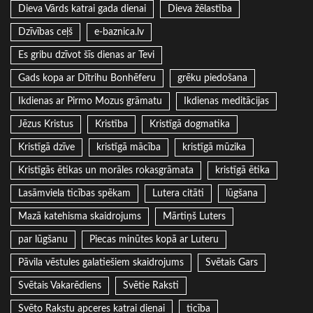
Dieva Vārds katrai gada dienai
Dieva žēlastība
Dzīvības ceļš
e-baznica.lv
Es gribu dzīvot šīs dienas ar Tevi
Gads kopa ar Dītrihu Bonhēferu
grēku piedošana
Ikdienas ar Pirmo Mozus grāmatu
Ikdienas meditācijas
Jēzus Kristus
Kristība
Kristīgā dogmatika
Kristīgā dzīve
kristīgā mācība
kristīgā mūzika
Kristīgās ētikas un morāles rokasgrāmata
kristīgā ētika
Lasāmviela ticības spēkam
Lutera citāti
lūgšana
Mazā katehisma skaidrojums
Mārtiņš Luters
par lūgšanu
Piecas minūtes kopā ar Luteru
Pāvila vēstules galatiešiem skaidrojums
Svētais Gars
Svētais Vakarēdiens
Svētie Raksti
Svēto Rakstu apceres katrai dienai
ticība