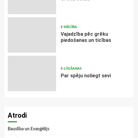
E-MĀCĪBA
Vajadzība pēc grēku
piedošanas un ticības
E-LŪGŠANAS
Par spēju noliegt sevi
Atrodi
Bauslība un Evaņģēlijs