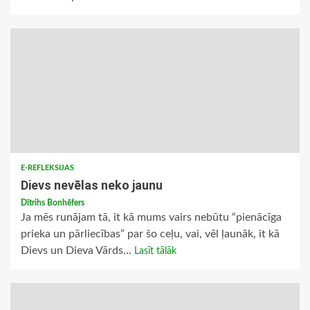
E-REFLEKSIJAS
Dievs nevēlas neko jaunu
Dītrihs Bonhēfers
Ja mēs runājam tā, it kā mums vairs nebūtu “pienācīga
prieka un pārliecības” par šo ceļu, vai, vēl ļaunāk, it kā
Dievs un Dieva Vārds...
Lasīt tālāk