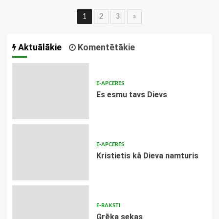
Ziņu
1
2
3
»
navigācija
Aktuālākie
Komentētākie
E-APCERES
Es esmu tavs Dievs
E-APCERES
Kristietis kā Dieva namturis
E-RAKSTI
Grēka sekas