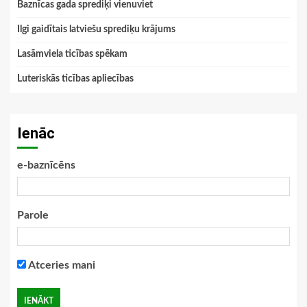
Baznīcas gada sprediķi vienuviet
Ilgi gaidītais latviešu sprediķu krājums
Lasāmviela ticības spēkam
Luteriskās ticības apliecības
Ienāc
e-baznīcēns
Parole
Atceries mani