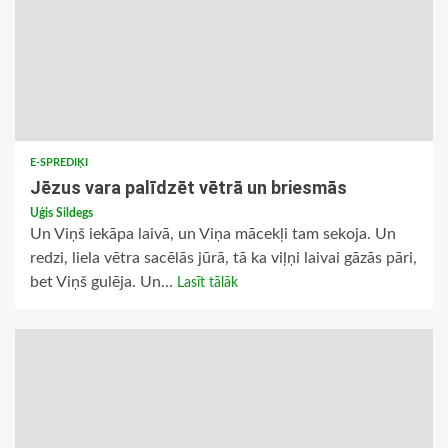
E-SPREDIĶI
Jēzus vara palīdzēt vētrā un briesmās
Uģis Sildegs
Un Viņš iekāpa laivā, un Viņa mācekļi tam sekoja. Un
redzi, liela vētra sacēlās jūrā, tā ka viļņi laivai gāzās pāri,
bet Viņš gulēja. Un...
Lasīt tālāk