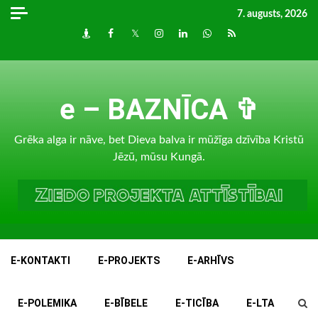
Skip
7. augusts, 2026
to
Draugiem
Facebook
Twitter
Instagram
LinkedIn
whatsapp
RSS
content
e – BAZNĪCA ✞
Grēka alga ir nāve, bet Dieva balva ir mūžīga dzīvība Kristū
Jēzū, mūsu Kungā.
E-KONTAKTI
E-PROJEKTS
E-ARHĪVS
E-POLEMIKA
E-BĪBELE
E-TICĪBA
E-LTA