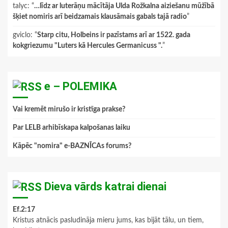
talyc
: “
…līdz ar luterāņu mācītāja Ulda Rožkalna aiziešanu mūžībā
šķiet nomiris arī beidzamais klausāmais gabals tajā radio
”
gviclo
: “
Starp citu, Holbeins ir pazīstams arī ar 1522. gada
kokgriezumu "Luters kā Hercules Germanicuss ".
”
e – POLEMIKA
Vai kremēt mirušo ir kristīga prakse?
Par LELB arhibīskapa kalpošanas laiku
Kāpēc "nomira" e-BAZNĪCAs forums?
Dieva vārds katrai dienai
Ef.2:17
Kristus atnācis pasludināja mieru jums, kas bijāt tālu, un tiem,