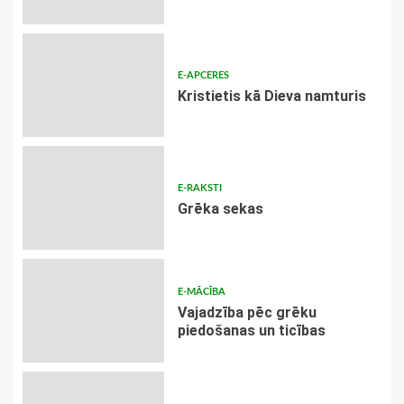
E-APCERES
Kristietis kā Dieva namturis
E-RAKSTI
Grēka sekas
E-MĀCĪBA
Vajadzība pēc grēku
piedošanas un ticības