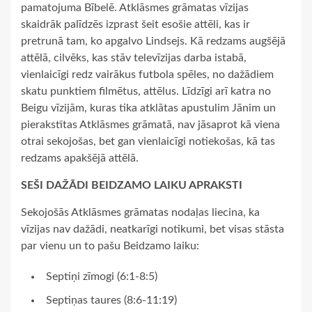
pamatojuma Bībelē. Atklāsmes grāmatas vīzijas
skaidrāk palīdzēs izprast šeit esošie attēli, kas ir
pretrunā tam, ko apgalvo Lindsejs. Kā redzams augšējā
attēlā, cilvēks, kas stāv televīzijas darba istabā,
vienlaicīgi redz vairākus futbola spēles, no dažādiem
skatu punktiem filmētus, attēlus. Līdzīgi arī katra no
Beigu vīzijām, kuras tika atklātas apustulim Jānim un
pierakstītas Atklāsmes grāmatā, nav jāsaprot kā viena
otrai sekojošas, bet gan vienlaicīgi notiekošas, kā tas
redzams apakšējā attēlā.
SEŠI DAŽĀDI BEIDZAMO LAIKU APRAKSTI
Sekojošās Atklāsmes grāmatas nodaļas liecina, ka
vīzijas nav dažādi, neatkarīgi notikumi, bet visas stāsta
par vienu un to pašu Beidzamo laiku:
Septiņi zīmogi (6:1-8:5)
Septiņas taures (8:6-11:19)