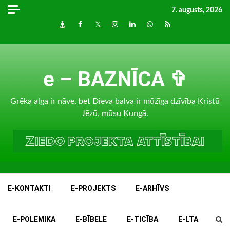
Skip
7. augusts, 2026
to
Draugiem
Facebook
Twitter
Instagram
LinkedIn
whatsapp
RSS
content
e – BAZNĪCA ✞
Grēka alga ir nāve, bet Dieva balva ir mūžīga dzīvība Kristū
Jēzū, mūsu Kungā.
E-KONTAKTI
E-PROJEKTS
E-ARHĪVS
E-POLEMIKA
E-BĪBELE
E-TICĪBA
E-LTA