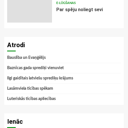
E-LŪGŠANAS
Par spēju noliegt sevi
Atrodi
Bauslība un Evaņģēlijs
Baznīcas gada sprediķi vienuviet
Ilgi gaidītais latviešu sprediķu krājums
Lasāmviela ticības spēkam
Luteriskās ticības apliecības
Ienāc