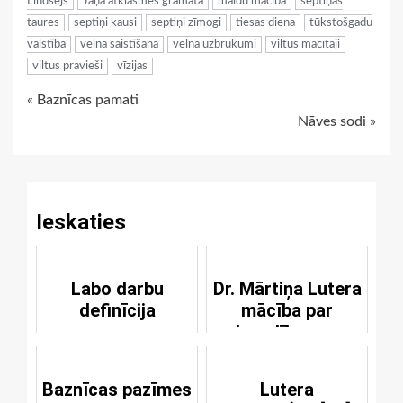
Lindsejs
Jāņa atklāsmes grāmata
maldu mācība
septiņas
taures
septiņi kausi
septiņi zīmogi
tiesas diena
tūkstošgadu
valstība
velna saistīšana
velna uzbrukumi
viltus mācītāji
viltus pravieši
vīzijas
Continue
« Baznīcas pamati
Nāves sodi »
Reading
Ieskaties
Labo darbu
Dr. Mārtiņa Lutera
definīcija
mācība par
bauslības un
evaņģēlija
atšķiršanu
Baznīcas pazīmes
Lutera