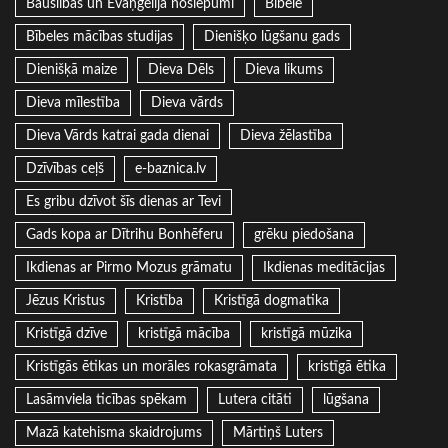
Bauslības un Evaņģēlija noslēpumi
Bībele
Bībeles mācības studijas
Dienišķo lūgšanu gads
Dienišķā maize
Dieva Dēls
Dieva likums
Dieva mīlestība
Dieva vārds
Dieva Vārds katrai gada dienai
Dieva žēlastība
Dzīvības ceļš
e-baznica.lv
Es gribu dzīvot šīs dienas ar Tevi
Gads kopa ar Dītrihu Bonhēferu
grēku piedošana
Ikdienas ar Pirmo Mozus grāmatu
Ikdienas meditācijas
Jēzus Kristus
Kristība
Kristīgā dogmatika
Kristīgā dzīve
kristīgā mācība
kristīgā mūzika
Kristīgās ētikas un morāles rokasgrāmata
kristīgā ētika
Lasāmviela ticības spēkam
Lutera citāti
lūgšana
Mazā katehisma skaidrojums
Mārtiņš Luters