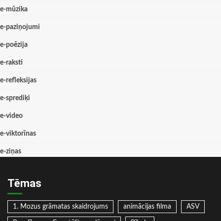
e-mūzika
e-paziņojumi
e-poēzija
e-raksti
e-refleksijas
e-sprediķi
e-video
e-viktorīnas
e-ziņas
Tēmas
1. Mozus grāmatas skaidrojums
animācijas filma
ASV