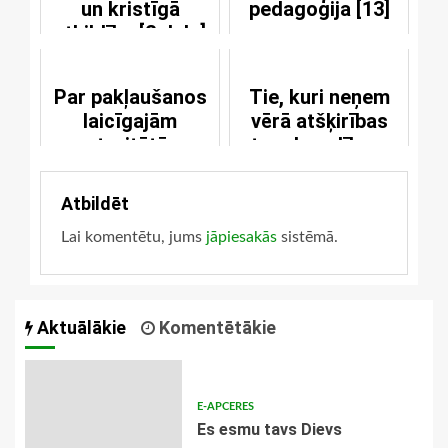
un kristīgā
pedagoģija [13]
atbildība [2.daļa]
Par pakļaušanos
Tie, kuri neņem
laicīgajām
vērā atšķirības
autoritātēm
starp bauslību un
Evaņģēliju
Atbildēt
Lai komentētu, jums
jāpiesakās
sistēmā.
Aktuālākie
Komentētākie
E-APCERES
Es esmu tavs Dievs