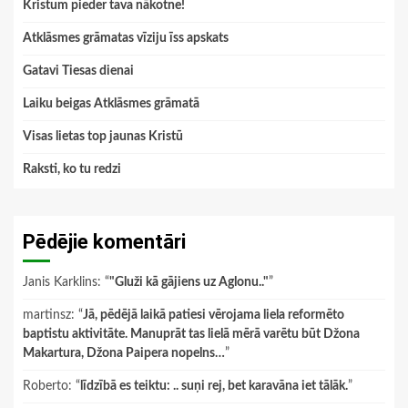
Kristum pieder tava nākotne!
Atklāsmes grāmatas vīziju īss apskats
Gatavi Tiesas dienai
Laiku beigas Atklāsmes grāmatā
Visas lietas top jaunas Kristū
Raksti, ko tu redzi
Pēdējie komentāri
Janis Karklins
: “
"Gluži kā gājiens uz Aglonu.."
”
martinsz
: “
Jā, pēdējā laikā patiesi vērojama liela reformēto
baptistu aktivitāte. Manuprāt tas lielā mērā varētu būt Džona
Makartura, Džona Paipera nopelns…
”
Roberto
: “
līdzībā es teiktu: .. suņi rej, bet karavāna iet tālāk.
”