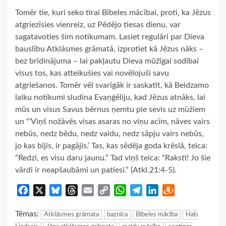
Tomēr tie, kuri seko tīrai Bībeles mācībai, proti, ka Jēzus
atgriezīsies vienreiz, uz Pēdējo tiesas dienu, var
sagatavoties šim notikumam. Lasiet regulāri par Dieva
bauslību Atklāsmes grāmatā, izprotiet kā Jēzus nāks –
bez brīdinājuma – lai pakļautu Dieva mūžīgai sodībai
visus tos, kas atteikušies vai novēlojuši savu
atgriešanos. Tomēr vēl svarīgāk ir saskatīt, kā Beidzamo
laiku notikumi sludina Evaņģēliju, kad Jēzus atnāks, lai
mūs un visus Savus bērnus ņemtu pie sevis uz mūžiem
un “’Viņš nožāvēs visas asaras no viņu acīm, nāves vairs
nebūs, nedz bēdu, nedz vaidu, nedz sāpju vairs nebūs,
jo kas bijis, ir pagājis.’ Tas, kas sēdēja goda krēslā, teica:
“Redzi, es visu daru jaunu.” Tad viņš teica: “Raksti! Jo šie
vārdi ir neapšaubāmi un patiesi.” (Atkl.21:4-5).
Facebook
X
Bluesky
Threads
Email
Copy
WhatsApp
Telegram
LinkedIn
Draugiem
Link
Tēmas:
Atklāsmes grāmata
baznīca
Bībeles mācība
Hals