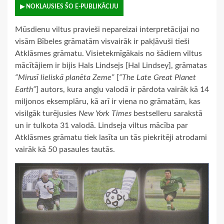
▶ NOKLAUSIES ŠO E-PUBLIKĀCIJU
Mūsdienu viltus pravieši nepareizai interpretācijai no
visām Bībeles grāmatām visvairāk ir pakļāvuši tieši
Atklāsmes grāmatu. Visietekmīgākais no šādiem viltus
mācītājiem ir bijis Hals Lindsejs [Hal Lindsey], grāmatas
“Mirusī lieliskā planēta Zeme”
[
“The Late Great Planet
Earth”
] autors, kura angļu valodā ir pārdota vairāk kā 14
miljonos eksemplāru, kā arī ir viena no grāmatām, kas
visilgāk turējusies
New York Times
bestselleru sarakstā
un ir tulkota 31 valodā. Lindseja viltus mācība par
Atklāsmes grāmatu tiek lasīta un tās piekritēji atrodami
vairāk kā 50 pasaules tautās.