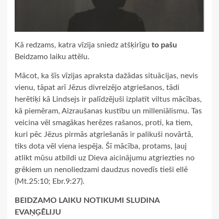
Kā redzams, katra vīzija sniedz atšķirīgu
to pašu
Beidzamo laiku attēlu.
Mācot, ka šīs vīzijas apraksta dažādas situācijas, nevis
vienu, tāpat arī Jēzus divreizējo atgriešanos, tādi
herētiķi kā Lindsejs ir palīdzējuši izplatīt viltus mācības,
kā piemēram, Aizraušanas kustību un milleniālismu. Tas
veicina vēl smagākas herēzes rašanos, proti, ka tiem,
kuri pēc Jēzus pirmās atgriešanās ir palikuši novārtā,
tiks dota vēl viena iespēja. Šī mācība, protams, ļauj
atlikt mūsu atbildi uz Dieva aicinājumu atgriezties no
grēkiem un nenoliedzami daudzus novedīs tieši ellē
(Mt.25:10; Ebr.9:27).
BEIDZAMO LAIKU NOTIKUMI SLUDINA
EVAŅĢĒLIJU