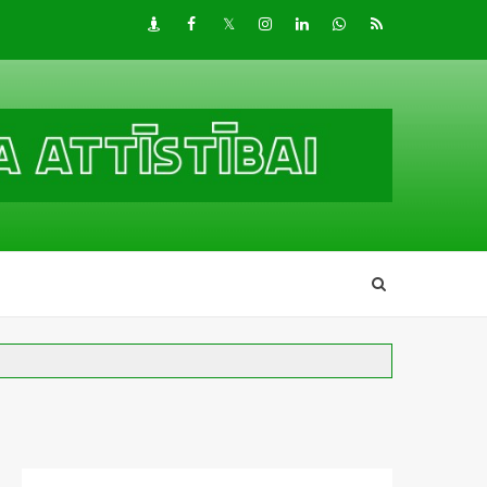
Draugiem
Facebook
Twitter
Instagram
LinkedIn
whatsapp
RSS