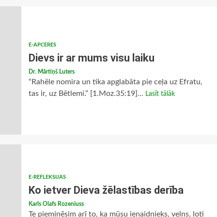
E-APCERES
Dievs ir ar mums visu laiku
Dr. Mārtiņš Luters
“Rahēle nomira un tika apglabāta pie ceļa uz Efratu,
tas ir, uz Bētlemi.” [1.Moz.35:19]...
Lasīt tālāk
E-REFLEKSIJAS
Ko ietver Dieva žēlastības derība
Karls Olafs Rozeniuss
Te pieminēsim arī to, ka mūsu ienaidnieks, velns, ļoti