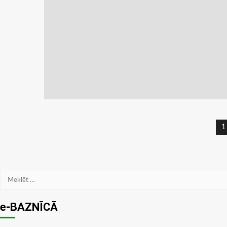
Z
1
n
Meklēt:
e-BAZNĪCĀ