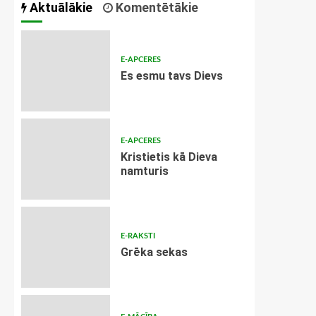
Aktuālākie
Komentētākie
E-APCERES
Es esmu tavs Dievs
E-APCERES
Kristietis kā Dieva
namturis
E-RAKSTI
Grēka sekas