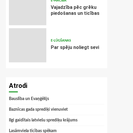
E-MĀCĪBA
Vajadzība pēc grēku
piedošanas un ticības
E-LŪGŠANAS
Par spēju noliegt sevi
Atrodi
Bauslība un Evaņģēlijs
Baznīcas gada sprediķi vienuviet
Ilgi gaidītais latviešu sprediķu krājums
Lasāmviela ticības spēkam