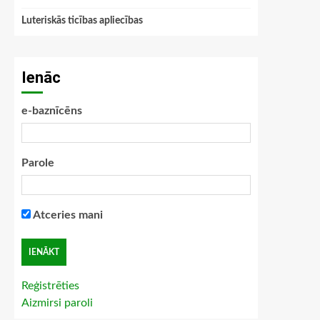
Luteriskās ticības apliecības
Ienāc
e-baznīcēns
Parole
Atceries mani
Reģistrēties
Aizmirsi paroli