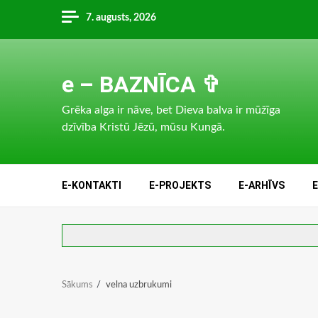
Skip
7. augusts, 2026
to
content
e – BAZNĪCA ✞
Grēka alga ir nāve, bet Dieva balva ir mūžīga
dzīvība Kristū Jēzū, mūsu Kungā.
E-KONTAKTI
E-PROJEKTS
E-ARHĪVS
Sākums
velna uzbrukumi