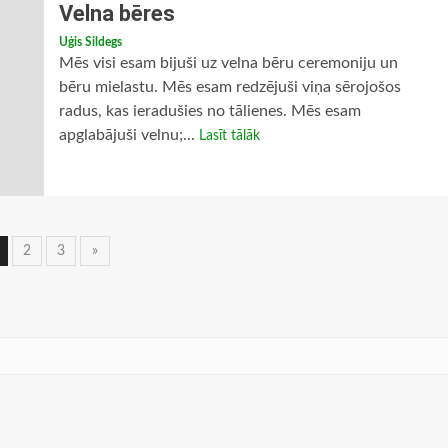
Velna bēres
Uģis Sildegs
Mēs visi esam bijuši uz velna bēru ceremoniju un
bēru mielastu. Mēs esam redzējuši viņa sērojošos
radus, kas ieradušies no tālienes. Mēs esam
apglabājuši velnu;...
Lasīt tālāk
iņu
2
3
»
avigācija