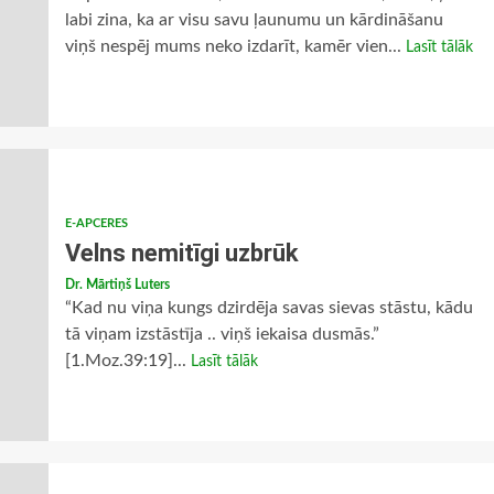
labi zina, ka ar visu savu ļaunumu un kārdināšanu
viņš nespēj mums neko izdarīt, kamēr vien...
Lasīt tālāk
E-APCERES
Velns nemitīgi uzbrūk
Dr. Mārtiņš Luters
“Kad nu viņa kungs dzirdēja savas sievas stāstu, kādu
tā viņam izstāstīja .. viņš iekaisa dusmās.”
[1.Moz.39:19]...
Lasīt tālāk