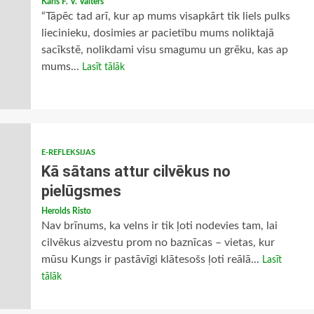
Karls F. V. Valters
“Tāpēc tad arī, kur ap mums visapkārt tik liels pulks
liecinieku, dosimies ar pacietību mums noliktajā
sacīkstē, nolikdami visu smagumu un grēku, kas ap
mums...
Lasīt tālāk
E-REFLEKSIJAS
Kā sātans attur cilvēkus no
pielūgsmes
Herolds Risto
Nav brīnums, ka velns ir tik ļoti nodevies tam, lai
cilvēkus aizvestu prom no baznīcas – vietas, kur
mūsu Kungs ir pastāvīgi klātesošs ļoti reālā...
Lasīt
tālāk