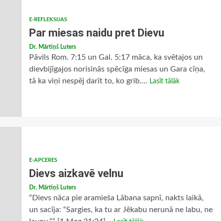
E-REFLEKSIJAS
Par miesas naidu pret Dievu
Dr. Mārtiņš Luters
Pāvils Rom. 7:15 un Gal. 5:17 māca, ka svētajos un
dievbijīgajos norisinās spēcīga miesas un Gara cīņa,
tā ka viņi nespēj darīt to, ko grib....
Lasīt tālāk
E-APCERES
Dievs aizkavē velnu
Dr. Mārtiņš Luters
“Dievs nāca pie aramieša Lābana sapnī, nakts laikā,
un sacīja: “Sargies, ka tu ar Jēkabu nerunā ne labu, ne