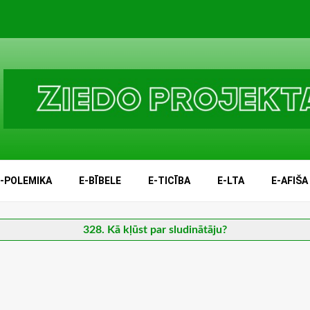
E-POLEMIKA
E-BĪBELE
E-TICĪBA
E-LTA
E-AFIŠA
328. Kā kļūst par sludinātāju?