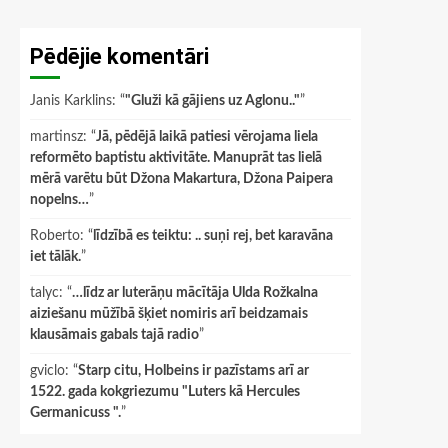
Pēdējie komentāri
Janis Karklins
: “
"Gluži kā gājiens uz Aglonu.."
”
martinsz
: “
Jā, pēdējā laikā patiesi vērojama liela
reformēto baptistu aktivitāte. Manuprāt tas lielā
mērā varētu būt Džona Makartura, Džona Paipera
nopelns…
”
Roberto
: “
līdzībā es teiktu: .. suņi rej, bet karavāna
iet tālāk.
”
talyc
: “
…līdz ar luterāņu mācītāja Ulda Rožkalna
aiziešanu mūžībā šķiet nomiris arī beidzamais
klausāmais gabals tajā radio
”
gviclo
: “
Starp citu, Holbeins ir pazīstams arī ar
1522. gada kokgriezumu "Luters kā Hercules
Germanicuss ".
”