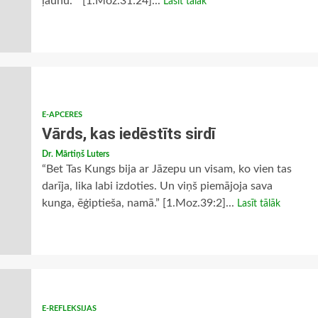
ļaunu.”” [1.Moz.31:24]...
Lasīt tālāk
E-APCERES
Vārds, kas iedēstīts sirdī
Dr. Mārtiņš Luters
“Bet Tas Kungs bija ar Jāzepu un visam, ko vien tas
darīja, lika labi izdoties. Un viņš piemājoja sava
kunga, ēģiptieša, namā.” [1.Moz.39:2]...
Lasīt tālāk
E-REFLEKSIJAS