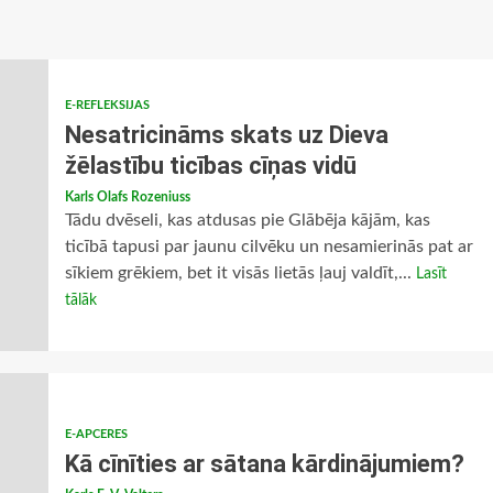
E-REFLEKSIJAS
Nesatricināms skats uz Dieva
žēlastību ticības cīņas vidū
Karls Olafs Rozeniuss
Tādu dvēseli, kas atdusas pie Glābēja kājām, kas
ticībā tapusi par jaunu cilvēku un nesamierinās pat ar
sīkiem grēkiem, bet it visās lietās ļauj valdīt,...
Lasīt
tālāk
E-APCERES
Kā cīnīties ar sātana kārdinājumiem?