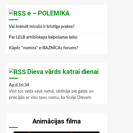
e – POLEMIKA
Vai kremēt mirušo ir kristīga prakse?
Par LELB arhibīskapa kalpošanas laiku
Kāpēc "nomira" e-BAZNĪCAs forums?
Dieva vārds katrai dienai
Ap.d.16:34
Viņš tos veda savā namā, sēdināja pie galda un
priecājās ar visu savu namu, ka ticēja Dievam.
Animācijas filma