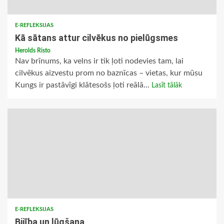
E-REFLEKSIJAS
Kā sātans attur cilvēkus no pielūgsmes
Herolds Risto
Nav brīnums, ka velns ir tik ļoti nodevies tam, lai
cilvēkus aizvestu prom no baznīcas – vietas, kur mūsu
Kungs ir pastāvīgi klātesošs ļoti reālā...
Lasīt tālāk
E-REFLEKSIJAS
Bijība un lūgšana