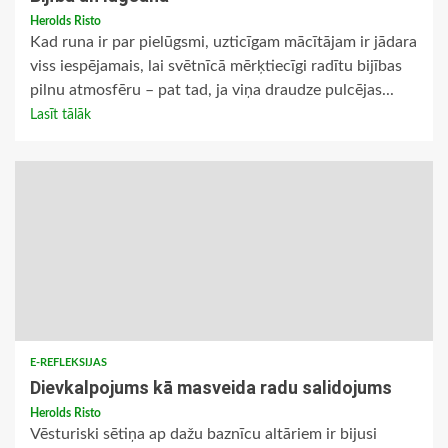
Herolds Risto
Kad runa ir par pielūgsmi, uzticīgam mācītājam ir jādara
viss iespējamais, lai svētnīcā mērķtiecīgi radītu bijības
pilnu atmosfēru – pat tad, ja viņa draudze pulcējas...
Lasīt tālāk
E-REFLEKSIJAS
Dievkalpojums kā masveida radu salidojums
Herolds Risto
Vēsturiski sētiņa ap dažu baznīcu altāriem ir bijusi