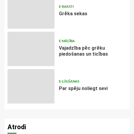
E-RAKSTI
Grēka sekas
E-MĀCĪBA
Vajadzība pēc grēku
piedošanas un ticības
E-LŪGŠANAS
Par spēju noliegt sevi
Atrodi