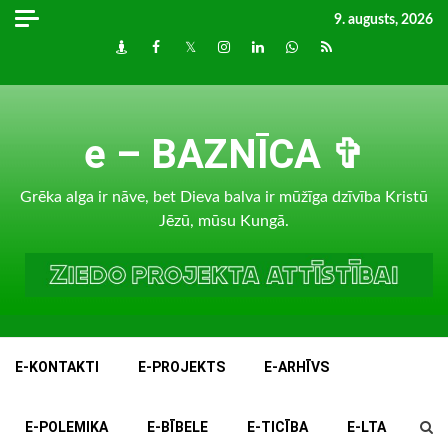
Skip
9. augusts, 2026
to
Draugiem
Facebook
Twitter
Instagram
LinkedIn
whatsapp
RSS
content
e – BAZNĪCA ✞
Grēka alga ir nāve, bet Dieva balva ir mūžīga dzīvība Kristū
Jēzū, mūsu Kungā.
E-KONTAKTI
E-PROJEKTS
E-ARHĪVS
E-POLEMIKA
E-BĪBELE
E-TICĪBA
E-LTA