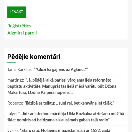
Reģistrēties
Aizmirsi paroli
Pēdējie komentāri
Janis Karklins
: “
"Gluži kā gājiens uz Aglonu.."
”
martinsz
: “
Jā, pēdējā laikā patiesi vērojama liela reformēto
baptistu aktivitāte. Manuprāt tas lielā mērā varētu būt Džona
Makartura, Džona Paipera nopelns…
”
Roberto
: “
līdzībā es teiktu: .. suņi rej, bet karavāna iet tālāk.
”
talyc
: “
…līdz ar luterāņu mācītāja Ulda Rožkalna aiziešanu mūžībā
šķiet nomiris arī beidzamais klausāmais gabals tajā radio
”
gviclo
: “
Starp citu, Holbeins ir pazīstams arī ar 1522. gada