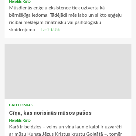
Herolds Risto
Mūsdienās eņģeļu eksistence tiek uztverta kā
bērnišķīga iedoma. Tādējādi mēs labo un slikto eņģeļu
rīcībai meklējam zinātnisku vai psiholoģisku
skaidrojumu....
Lasīt tālāk
E-REFLEKSIJAS
Cīņa, kas norisinās mūsos pašos
Herolds Risto
Karš ir beidzies – velns un viņa ļaunie kalpi ir uzvarēti
ar mūsu Kunga Jēzus Kristus krustu Golgātā –, tomēr