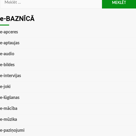
Meklēt:
e-BAZNĪCĀ
e-apceres
e-aptaujas
e-audio
e-bildes
e-intervijas
e-joki
e-lūgšanas
e-mācība
e-mūzika
e-paziņojumi