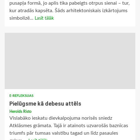
pusapļa formā, jo aplis tika pabeigts otrpus sienai – tur,
kur atradās kapsēta. Šāds arhitektoniskais izkārtojums
simbolizē...
Lasīt tālāk
E-REFLEKSIJAS
Pielūgsme kā debesu attēls
Herolds Risto
Vislabāko ieskatu dievkalpojuma norisēs sniedz
Atklāsmes grāmata. Tajā ir atainots uzvarošās baznīcas
triumfs pār tumsas valstību tagad un līdz pasaules