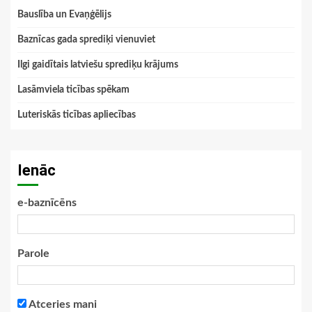
Bauslība un Evaņģēlijs
Baznīcas gada sprediķi vienuviet
Ilgi gaidītais latviešu sprediķu krājums
Lasāmviela ticības spēkam
Luteriskās ticības apliecības
Ienāc
e-baznīcēns
Parole
Atceries mani