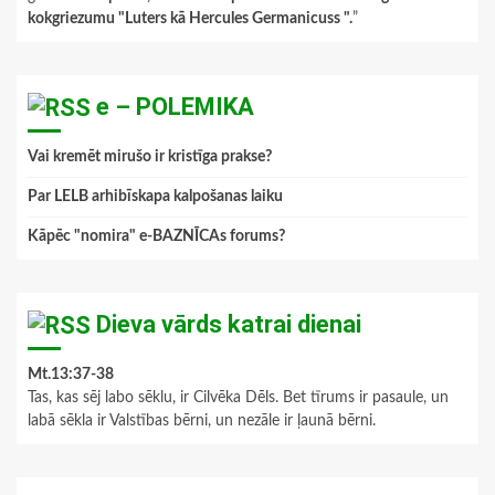
kokgriezumu "Luters kā Hercules Germanicuss ".
”
e – POLEMIKA
Vai kremēt mirušo ir kristīga prakse?
Par LELB arhibīskapa kalpošanas laiku
Kāpēc "nomira" e-BAZNĪCAs forums?
Dieva vārds katrai dienai
Mt.13:37-38
Tas, kas sēj labo sēklu, ir Cilvēka Dēls. Bet tīrums ir pasaule, un
labā sēkla ir Valstības bērni, un nezāle ir ļaunā bērni.