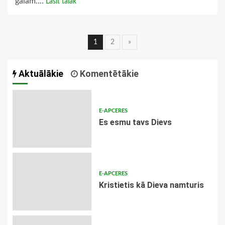
galam....
Lasīt tālāk
Ziņu
1
2
»
navigācija
Aktuālākie
Komentētākie
E-APCERES
Es esmu tavs Dievs
E-APCERES
Kristietis kā Dieva namturis