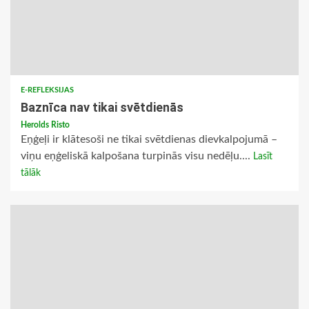
E-REFLEKSIJAS
Baznīca nav tikai svētdienās
Herolds Risto
Eņģeļi ir klātesoši ne tikai svētdienas dievkalpojumā –
viņu eņģeliskā kalpošana turpinās visu nedēļu....
Lasīt
tālāk