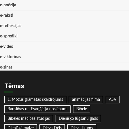
e-poēzija
e-raksti
e-refleksijas
e-sprediķi
e-video
e-viktorīnas
e-ziņas
Tēmas
1. Mozus grāmatas skaidrojums
animācijas filma
ASV
Bauslības un Evaņģēlija noslēpumi
Bībele
Bībeles mācības studijas
Dienišķo lūgšanu gads
Dienišķā maize
Dieva Dēls
Dieva likums