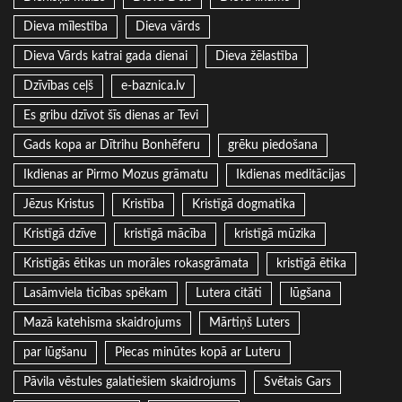
Dieva mīlestība
Dieva vārds
Dieva Vārds katrai gada dienai
Dieva žēlastība
Dzīvības ceļš
e-baznica.lv
Es gribu dzīvot šīs dienas ar Tevi
Gads kopa ar Dītrihu Bonhēferu
grēku piedošana
Ikdienas ar Pirmo Mozus grāmatu
Ikdienas meditācijas
Jēzus Kristus
Kristība
Kristīgā dogmatika
Kristīgā dzīve
kristīgā mācība
kristīgā mūzika
Kristīgās ētikas un morāles rokasgrāmata
kristīgā ētika
Lasāmviela ticības spēkam
Lutera citāti
lūgšana
Mazā katehisma skaidrojums
Mārtiņš Luters
par lūgšanu
Piecas minūtes kopā ar Luteru
Pāvila vēstules galatiešiem skaidrojums
Svētais Gars