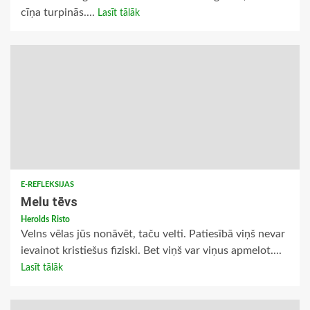
cīņa turpinās....
Lasīt tālāk
E-REFLEKSIJAS
Melu tēvs
Herolds Risto
Velns vēlas jūs nonāvēt, taču velti. Patiesībā viņš nevar
ievainot kristiešus fiziski. Bet viņš var viņus apmelot....
Lasīt tālāk