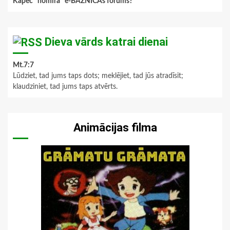
Kāpēc "nomira" e-BAZNĪCAs forums?
Dieva vārds katrai dienai
Mt.7:7
Lūdziet, tad jums taps dots; meklējiet, tad jūs atradīsit;
klaudziniet, tad jums taps atvērts.
Animācijas filma