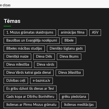
e-ziņas
Tēmas
1. Mozus grāmatas skaidrojums
animācijas filma
ASV
Bauslības un Evaņģēlija noslēpumi
Bībele
Bībeles mācības studijas
Dienišķo lūgšanu gads
Dienišķā maize
Dieva Dēls
Dieva likums
Dieva mīlestība
Dieva vārds
Dieva Vārds katrai gada dienai
Dieva žēlastība
Dzīvības ceļš
e-baznica.lv
Es gribu dzīvot šīs dienas ar Tevi
Gads kopa ar Dītrihu Bonhēferu
grēku piedošana
Ikdienas ar Pirmo Mozus grāmatu
Ikdienas meditācijas