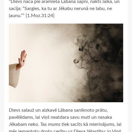
“Dievs nāca pie aramieša Lābana sapnī, nakts laikā, un
sacīja: “Sargies, ka tu ar Jēkabu nerunā ne labu, ne
ļaunu.”” [1.Moz.31:24]
Dievs salauž un aizkavē Lābana saniknoto prātu,
pavēlēdams, lai viņš neatdara savu muti un nesaka
Jēkabam neko. Tas mums tiek sacīts kā mierinājums, lai
mēs iemantotu drošu cerību uz Dieva žēlastību; jo Viņš,