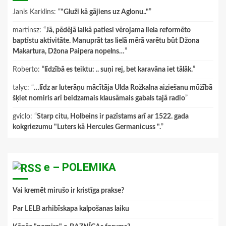
Janis Karklins
: “
"Gluži kā gājiens uz Aglonu.."
”
martinsz
: “
Jā, pēdējā laikā patiesi vērojama liela reformēto
baptistu aktivitāte. Manuprāt tas lielā mērā varētu būt Džona
Makartura, Džona Paipera nopelns…
”
Roberto
: “
līdzībā es teiktu: .. suņi rej, bet karavāna iet tālāk.
”
talyc
: “
…līdz ar luterāņu mācītāja Ulda Rožkalna aiziešanu mūžībā
šķiet nomiris arī beidzamais klausāmais gabals tajā radio
”
gviclo
: “
Starp citu, Holbeins ir pazīstams arī ar 1522. gada
kokgriezumu "Luters kā Hercules Germanicuss ".
”
e – POLEMIKA
Vai kremēt mirušo ir kristīga prakse?
Par LELB arhibīskapa kalpošanas laiku