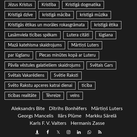
Jēzus Kristus
Kristība
Kristīgā dogmatika
Kristīgā dzīve
kristīgā mācība
kristīgā mūzika
Kristīgās ētikas un morāles rokasgrāmata
kristīgā ētika
Lasāmviela ticības spēkam
Lutera citāti
lūgšana
Mazā katehisma skaidrojums
Mārtiņš Luters
par lūgšanu
Piecas minūtes kopā ar Luteru
Pāvila vēstules galatiešiem skaidrojums
Svētais Gars
Svētais Vakarēdiens
Svētie Raksti
Svēto Rakstu apceres katrai dienai
ticība
ticības realitāte
Tēvreize
velns
Aleksandrs Bite
Dītrihs Bonhēfers
Mārtiņš Luters
Georgs Mancelis
Ilārs Plūme
Markku Särelä
Karls F. V. Valters
Hermanis Zasse
Draugiem
Facebook
Twitter
Instagram
LinkedIn
whatsapp
RSS