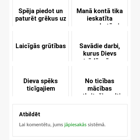
Spēja piedot un
Manā kontā tika
paturēt grēkus uz
ieskatīta
zemes
neaprakstāmi
liela summa
Laicīgās grūtības
Savādie darbi,
kurus Dievs
strādā mūsos
Dieva spēks
No ticības
ticīgajiem
mācības
atkritušie velti
paklausa
Bauslībai
Atbildēt
Lai komentētu, jums
jāpiesakās
sistēmā.