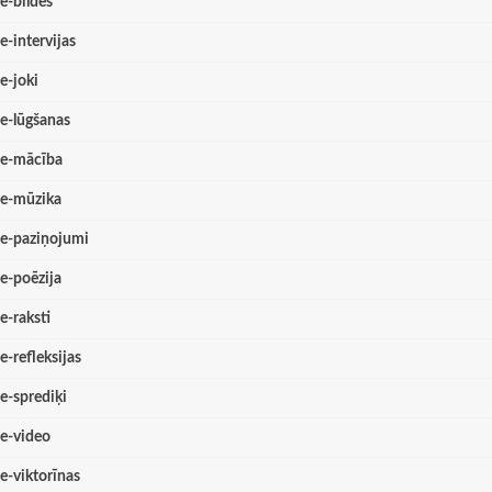
e-bildes
e-intervijas
e-joki
e-lūgšanas
e-mācība
e-mūzika
e-paziņojumi
e-poēzija
e-raksti
e-refleksijas
e-sprediķi
e-video
e-viktorīnas