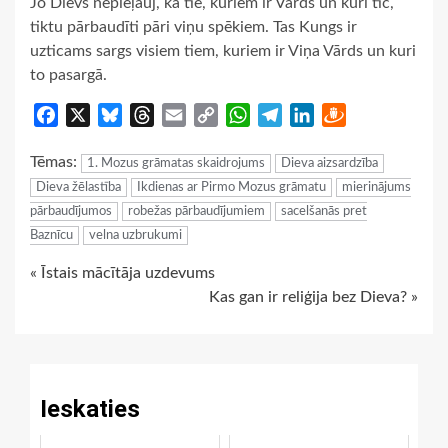
Jo Dievs nepieļauj, ka tie, kuriem ir Vārds un kuri tic,
tiktu pārbaudīti pāri viņu spēkiem. Tas Kungs ir
uzticams sargs visiem tiem, kuriem ir Viņa Vārds un kuri
to pasargā.
Facebook
X
Bluesky
Threads
Email
Copy
WhatsApp
Telegram
LinkedIn
Draugiem
Link
Tēmas:
1. Mozus grāmatas skaidrojums
Dieva aizsardzība
Dieva žēlastība
Ikdienas ar Pirmo Mozus grāmatu
mierinājums
pārbaudījumos
robežas pārbaudījumiem
sacelšanās pret
Baznīcu
velna uzbrukumi
Continue
« Īstais mācītāja uzdevums
Kas gan ir reliģija bez Dieva? »
Reading
Ieskaties