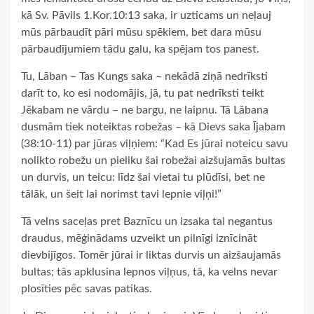
kā Sv. Pāvils 1.Kor.10:13 saka, ir uzticams un neļauj
mūs pārbaudīt pāri mūsu spēkiem, bet dara mūsu
pārbaudījumiem tādu galu, ka spējam tos panest.
Tu, Lāban – Tas Kungs saka – nekādā ziņā nedrīksti
darīt to, ko esi nodomājis, jā, tu pat nedrīksti teikt
Jēkabam ne vārdu – ne bargu, ne laipnu. Tā Lābana
dusmām tiek noteiktas robežas – kā Dievs saka Ījabam
(38:10-11) par jūras viļņiem: “Kad Es jūrai noteicu savu
nolikto robežu un pieliku šai robežai aizšujamās bultas
un durvis, un teicu: līdz šai vietai tu plūdīsi, bet ne
tālāk, un šeit lai norimst tavi lepnie viļņi!”
Tā velns saceļas pret Baznīcu un izsaka tai negantus
draudus, mēģinādams uzveikt un pilnīgi iznīcināt
dievbijīgos. Tomēr jūrai ir liktas durvis un aizšaujamās
bultas; tās apklusina lepnos viļņus, tā, ka velns nevar
plosīties pēc savas patikas.