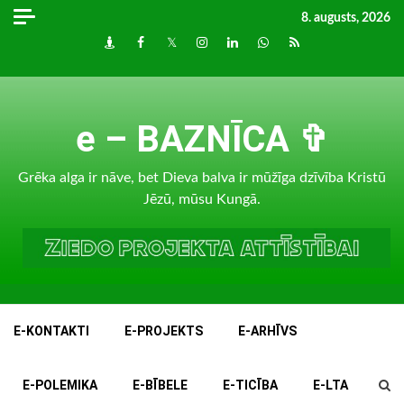
Skip
8. augusts, 2026
to
Draugiem
Facebook
Twitter
Instagram
LinkedIn
whatsapp
RSS
content
e – BAZNĪCA ✞
Grēka alga ir nāve, bet Dieva balva ir mūžīga dzīvība Kristū
Jēzū, mūsu Kungā.
E-KONTAKTI
E-PROJEKTS
E-ARHĪVS
E-POLEMIKA
E-BĪBELE
E-TICĪBA
E-LTA