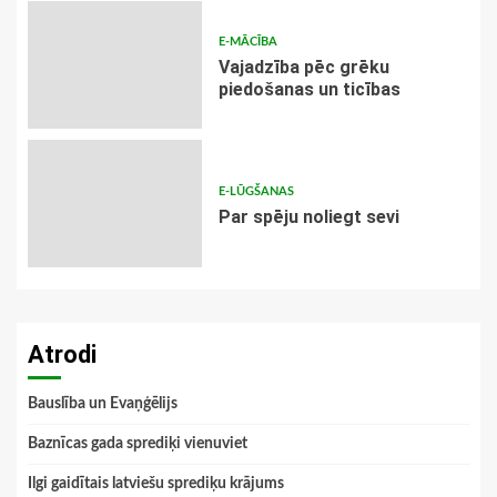
E-MĀCĪBA
Vajadzība pēc grēku
piedošanas un ticības
E-LŪGŠANAS
Par spēju noliegt sevi
Atrodi
Bauslība un Evaņģēlijs
Baznīcas gada sprediķi vienuviet
Ilgi gaidītais latviešu sprediķu krājums