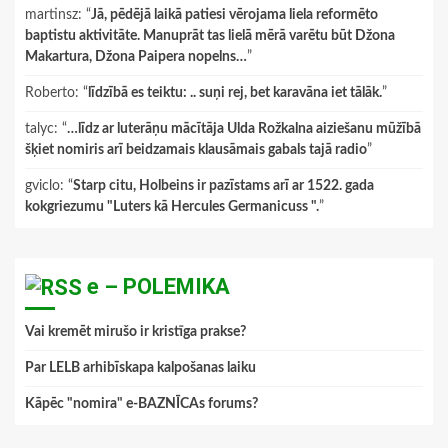
martinsz
: “
Jā, pēdējā laikā patiesi vērojama liela reformēto
baptistu aktivitāte. Manuprāt tas lielā mērā varētu būt Džona
Makartura, Džona Paipera nopelns…
”
Roberto
: “
līdzībā es teiktu: .. suņi rej, bet karavāna iet tālāk.
”
talyc
: “
…līdz ar luterāņu mācītāja Ulda Rožkalna aiziešanu mūžībā
šķiet nomiris arī beidzamais klausāmais gabals tajā radio
”
gviclo
: “
Starp citu, Holbeins ir pazīstams arī ar 1522. gada
kokgriezumu "Luters kā Hercules Germanicuss ".
”
e – POLEMIKA
Vai kremēt mirušo ir kristīga prakse?
Par LELB arhibīskapa kalpošanas laiku
Kāpēc "nomira" e-BAZNĪCAs forums?