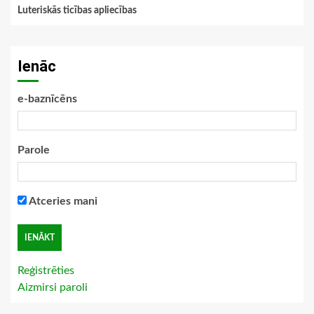
Luteriskās ticības apliecības
Ienāc
e-baznīcēns
Parole
Atceries mani
Reģistrēties
Aizmirsi paroli