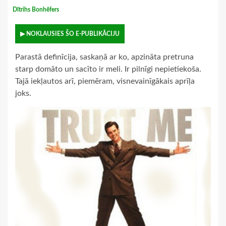
Dītrihs Bonhēfers
▶ NOKLAUSIES ŠO E-PUBLIKĀCIJU
Parastā definīcija, saskaņā ar ko, apzināta pretruna
starp domāto un sacīto ir meli. Ir pilnīgi nepietiekoša.
Tajā iekļautos arī, piemēram, visnevainīgākais aprīļa
joks.