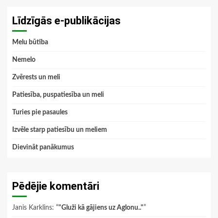
Līdzīgās e-publikācijas
Melu būtība
Nemelo
Zvērests un meli
Patiesība, puspatiesība un meli
Turies pie pasaules
Izvēle starp patiesību un meliem
Dievināt panākumus
Pēdējie komentāri
Janis Karklins
: “
"Gluži kā gājiens uz Aglonu.."
”