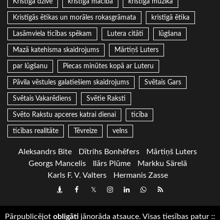
Kristīgā dzīve
kristīgā mācība
kristīgā mūzika
Kristīgās ētikas un morāles rokasgrāmata
kristīgā ētika
Lasāmviela ticības spēkam
Lutera citāti
lūgšana
Mazā katehisma skaidrojums
Mārtiņš Luters
par lūgšanu
Piecas minūtes kopā ar Luteru
Pāvila vēstules galatiešiem skaidrojums
Svētais Gars
Svētais Vakarēdiens
Svētie Raksti
Svēto Rakstu apceres katrai dienai
ticība
ticības realitāte
Tēvreize
velns
Aleksandrs Bite
Dītrihs Bonhēfers
Mārtiņš Luters
Georgs Mancelis
Ilārs Plūme
Markku Särelä
Karls F. V. Valters
Hermanis Zasse
Draugiem
Facebook
Twitter
Instagram
LinkedIn
whatsapp
RSS
Pārpublicējot
obligāti
jānorāda atsauce. Visas tiesības patur
::