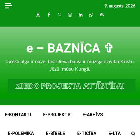
Skip
9. augusts, 2026
to
Draugiem
Facebook
Twitter
Instagram
LinkedIn
whatsapp
RSS
content
e – BAZNĪCA ✞
Grēka alga ir nāve, bet Dieva balva ir mūžīga dzīvība Kristū
Jēzū, mūsu Kungā.
E-KONTAKTI
E-PROJEKTS
E-ARHĪVS
E-POLEMIKA
E-BĪBELE
E-TICĪBA
E-LTA