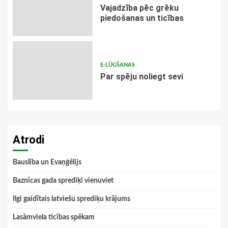
Vajadzība pēc grēku
piedošanas un ticības
E-LŪGŠANAS
Par spēju noliegt sevi
Atrodi
Bauslība un Evaņģēlijs
Baznīcas gada sprediķi vienuviet
Ilgi gaidītais latviešu sprediķu krājums
Lasāmviela ticības spēkam