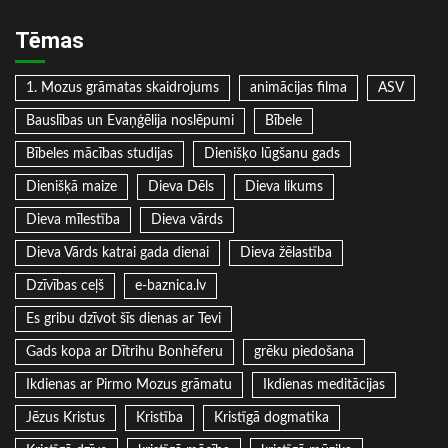
Tēmas
1. Mozus grāmatas skaidrojums
animācijas filma
ASV
Bauslības un Evaņģēlija noslēpumi
Bībele
Bībeles mācības studijas
Dienišķo lūgšanu gads
Dienišķā maize
Dieva Dēls
Dieva likums
Dieva mīlestība
Dieva vārds
Dieva Vārds katrai gada dienai
Dieva žēlastība
Dzīvības ceļš
e-baznica.lv
Es gribu dzīvot šīs dienas ar Tevi
Gads kopa ar Dītrihu Bonhēferu
grēku piedošana
Ikdienas ar Pirmo Mozus grāmatu
Ikdienas meditācijas
Jēzus Kristus
Kristība
Kristīgā dogmatika