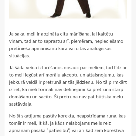
Ja saka, meli ir apzināta citu mānīšana, lai kaitētu
viņam, tad ar to saprastu arī, piemēram, nepieciešamo
pretinieka apmānīšanu karā vai citas analoģiskas
situācijas.
Jā šāda veida izturēšanos nosauc par meliem, tad līdz ar
to meli iegūst arī morālu akceptu un attaisnojumu, kas
jebkurā veidā ir pretrunā ar tās jēdzienu. No tā pirmkārt
izriet, ka meli formāli nav definējami kā pretruna starp
domāšanu un sacīto. Šī pretruna nav pat būtiska melu
sastāvdaļa.
No šī skatījuma pastāv korekta, neapstrīdama runa, kas
tomēr ir meli, it kā, ja kāds nelabojams melis reiz
apmānam pasaka “patiesību”, vai arī kad zem korektīva