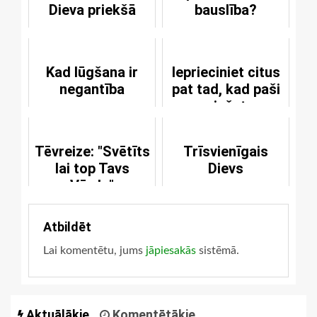
Dieva priekšā
bauslība?
Kad lūgšana ir
Ieprieciniet citus
negantība
pat tad, kad paši
ciešat
Tēvreize: "Svētīts
Trīsvienīgais
lai top Tavs
Dievs
Vārds"
Atbildēt
Lai komentētu, jums
jāpiesakās
sistēmā.
Aktuālākie
Komentētākie