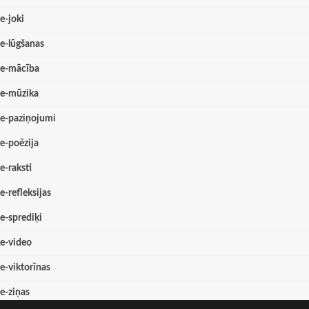
e-joki
e-lūgšanas
e-mācība
e-mūzika
e-paziņojumi
e-poēzija
e-raksti
e-refleksijas
e-sprediķi
e-video
e-viktorīnas
e-ziņas