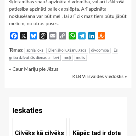
šķietamības snauž apzināta divdomība, vai arī izšķirošā
patiesība apzināti paliek apslēpta. Arī apzināta
noklusēšana var būt meli, lai arī cik maz tiem būtu jābūt
meliem, no otras puses.
Facebook
X
Bluesky
Threads
Email
Copy
WhatsApp
Telegram
LinkedIn
Draugiem
Link
Tēmas:
aprīļa joks
Dienišķo lūgšanu gads
divdomība
Es
gribu dzīvot šīs dienas ar Tevi
meļi
melis
Continue
« Caur Mariju pie Jēzus
KLB Virsvaldes viedoklis »
Reading
Ieskaties
Cilvēks kā cilvēks
Kāpēc tad ir dota