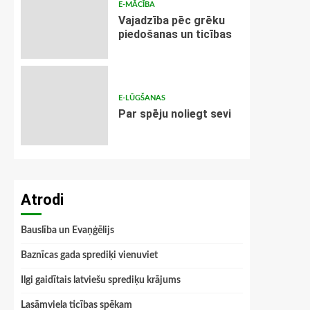
E-MĀCĪBA
Vajadzība pēc grēku
piedošanas un ticības
E-LŪGŠANAS
Par spēju noliegt sevi
Atrodi
Bauslība un Evaņģēlijs
Baznīcas gada sprediķi vienuviet
Ilgi gaidītais latviešu sprediķu krājums
Lasāmviela ticības spēkam