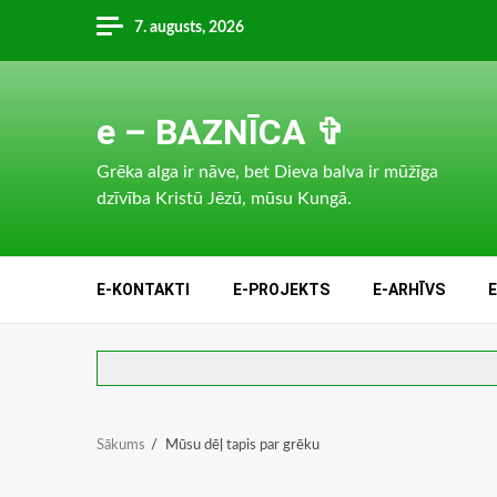
Skip
7. augusts, 2026
to
content
e – BAZNĪCA ✞
Grēka alga ir nāve, bet Dieva balva ir mūžīga
dzīvība Kristū Jēzū, mūsu Kungā.
E-KONTAKTI
E-PROJEKTS
E-ARHĪVS
Sākums
Mūsu dēļ tapis par grēku