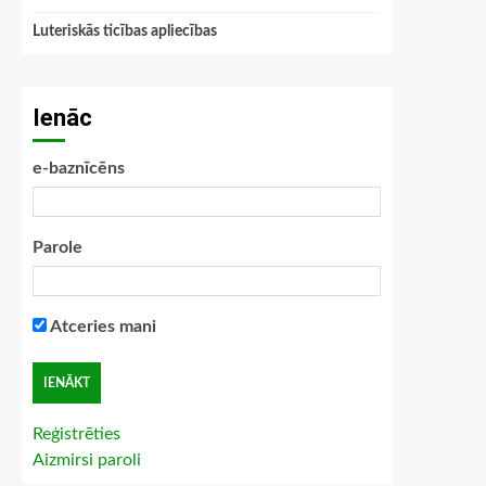
Luteriskās ticības apliecības
Ienāc
e-baznīcēns
Parole
Atceries mani
Reģistrēties
Aizmirsi paroli