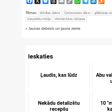
Facebook
X
Bluesky
Threads
Email
Copy
WhatsApp
Telegram
LinkedIn
Dra
Link
Tēmas:
dzīvības ūdens
Ģetzemanes dārzs
glābšanas n
starpnieka misija
vietnieciskas ciešanas
Continue
« Jaunas debesis un jauna zeme
Reading
Ieskaties
Ļaudis, kas lūdz
Abu va
Nekādu detalizētu
10 "
recepšu
ka