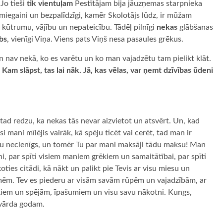
 Jo tieši
tik vientuļam
Pestītājam bija jāuzņemas starpnieka
uļ, miegaini un bezpalīdzīgi, kamēr Skolotājs lūdz, ir mūžam
ūtrumu, vājību un nepateicību. Tādēļ pilnīgi
nekas
glābšanas
bs
, vienīgi Viņa. Viens pats Viņš nesa pasaules grēkus.
en nav nekā, ko es varētu un ko man vajadzētu tam pielikt klāt.
! Kam slāpst, tas lai nāk. Jā, kas vēlas, var ņemt dzīvības ūdeni
tad redzu, ka nekas tās nevar aizvietot un atsvērt. Un, kad
 mani mīlējis vairāk, kā spēju ticēt vai cerēt, tad man ir
mu necienīgs, un tomēr Tu par mani maksāji tādu maksu! Man
ani, par spīti visiem maniem grēkiem un samaitātībai, par spīti
ies citādi, kā nākt un palikt pie Tevis ar visu miesu un
mēm. Tev es piederu ar visām savām rūpēm un vajadzībām, ar
kiem un spējām, īpašumiem un visu savu nākotni. Kungs,
 vārda godam.