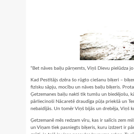
“Bet nāves baiļu pārņemts, Viņš Dievu pielūdza jo ka
Kad Pestītājs dzēra šo rūgto ciešanu biķeri – biķeri,
fizisku sāpju, mocību un nāves baiļu biķeris. Prota
Ģetzemanes baiļu nakti tik tumšu un biedējošu, kā 
pārliecinoši Nācaretē draudīga pūļa priekšā un T
nebaidījās. Un tomēr Viņš bijās un drebēja, Viņš kri
Ģetzemanē mēs redzam vīru, kas ir salīcis zem milz
un Viņam tiek pasniegts biķeris, kuru izdzert ir pārc