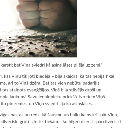
rsti; bet Viņa sviedri kā asins lāses pilēja uz zemi.”
 kas Viņu tik ļoti biedēja – bija skaidrs, ka tas nebija tikai
ms, arī to Viņš dzēra. Bet tas vien nebūtu padarījis
tas atainots evaņģēlijos. Viņš bija stāvējis droši un
empļa laukumā Savu ienaidnieku priekšā. No tiem Viņš
ta pie zemes, un Viņa sviedri lija kā asinslāses.
īgas nastas un redz, kā šausmu un baiļu kalns krīt pār Viņu,
ilvēciski grūti. Un tik tiešām – šo biķeri dzert ir pārcilvēciski