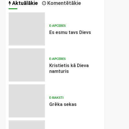
Aktuālākie
Komentētākie
E-APCERES
Es esmu tavs Dievs
E-APCERES
Kristietis kā Dieva
namturis
E-RAKSTI
Grēka sekas