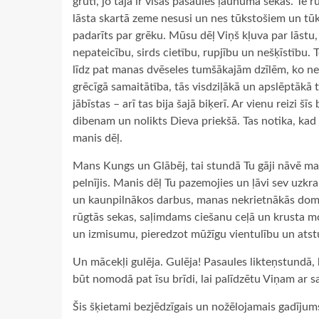
grūti, jo tajā ir visas pasaules ļaunuma sekas. Te rū
lāsta skartā zeme nesusi un nes tūkstošiem un tū
padarīts par grēku. Mūsu dēļ Viņš kļuva par lāstu
nepateicību, sirds cietību, rupjību un nešķīstību. 
līdz pat manas dvēseles tumšākajām dzīlēm, ko nee
grēcīgā samaitātība, tās visdziļākā un apslēptākā
jābīstas – arī tas bija šajā biķerī. Ar vienu reizi š
dibenam un nolikts Dieva priekšā. Tas notika, kad t
manis dēļ.
Mans Kungs un Glābēj, tai stundā Tu gāji nāvē ma
pelnījis. Manis dēļ Tu pazemojies un ļāvi sev uz
un kaunpilnākos darbus, manas nekrietnākās domas
rūgtās sekas, saļimdams ciešanu ceļā un krusta 
un izmisumu, pieredzot mūžīgu vientulību un atst
Un mācekļi gulēja. Gulēja! Pasaules likteņstundā, 
būt nomodā pat īsu brīdi, lai palīdzētu Viņam ar s
Šis šķietami bezjēdzīgais un nožēlojamais gadījum