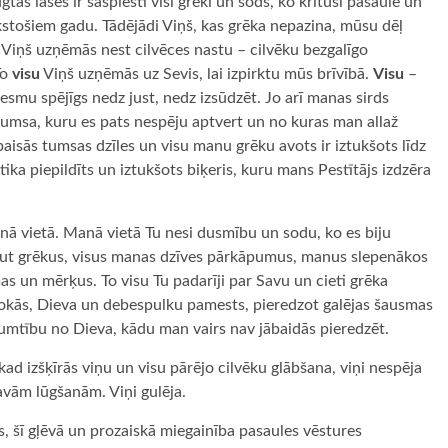
gtās lāsēs ir saspiesti visi grēki un sods, ko kritusī pasaule un
kstošiem gadu. Tādējādi Viņš, kas grēka nepazina, mūsu dēļ
, Viņš uzņēmās nest cilvēces nastu – cilvēku bezgalīgo
To
visu
Viņš uzņēmās uz Sevis, lai izpirktu mūs brīvībā.
Visu
–
smu spējīgs nedz just, nedz izsūdzēt. Jo arī manas sirds
 tumsa, kuru es pats nespēju aptvert un no kuras man allaž
īs baisās tumsas dzīles un visu manu grēku avots ir iztukšots līdz
ika piepildīts un iztukšots biķeris, kuru mans Pestītājs izdzēra
nā vietā. Manā vietā Tu nesi dusmību un sodu, ko es biju
kraut grēkus, visus manas dzīves pārkāpumus, manus slepenākos
 un mērķus. To visu Tu padarīji par Savu un cieti grēka
mokās, Dieva un debespulku pamests, pieredzot galējas šausmas
umtību no Dieva, kādu man vairs nav jābaidās pieredzēt.
kad izšķīrās viņu un visu pārējo cilvēku glābšana, viņi nespēja
avām lūgšanām. Viņi gulēja.
s, šī gļēvā un prozaiskā miegainība pasaules vēstures