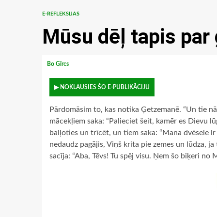
E-REFLEKSIJAS
Mūsu dēļ tapis par
Bo Gīrcs
▶ NOKLAUSIES ŠO E-PUBLIKĀCIJU
Pārdomāsim to, kas notika Ģetzemanē. “Un tie nā
mācekļiem saka: “Palieciet šeit, kamēr es Dievu lū
baiļoties un trīcēt, un tiem saka: “Mana dvēsele ir
nedaudz pagājis, Viņš krita pie zemes un lūdza, ja
sacīja: “Aba, Tēvs! Tu spēj visu. Ņem šo biķeri no 