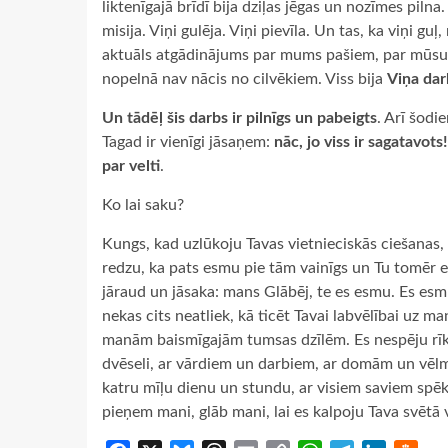
liktenīgajā brīdī bija dziļas jēgas un nozīmes pilna.
misija. Viņi gulēja. Viņi pievīla. Un tas, ka viņi g
aktuāls atgādinājums par mums pašiem, par mūsu k
nopelnā nav nācis no cilvēkiem. Viss bija
Viņa dar
Un tādēļ šis darbs ir pilnīgs un pabeigts
. Arī šodi
Tagad ir vienīgi jāsaņem:
nāc, jo viss ir sagatavots
par velti
.
Ko lai saku?
Kungs, kad uzlūkoju Tavas vietnieciskās ciešanas, 
redzu, ka pats esmu pie tām vainīgs un Tu tomēr esi
jāraud un jāsaka: mans Glābēj, te es esmu. Es es
nekas cits neatliek, kā ticēt Tavai labvēlībai uz m
manām baismīgajām tumsas dzīlēm. Es nespēju rīkot
dvēseli, ar vārdiem un darbiem, ar domām un vēl
katru mīļu dienu un stundu, ar visiem saviem spē
pieņem mani, glāb mani, lai es kalpoju Tava svētā