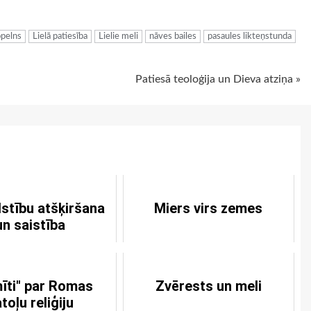
ugiem
opelns
Lielā patiesība
Lielie meli
nāves bailes
pasaules likteņstunda
Patiesā teoloģija un Dieva atziņa »
lstību atšķiršana
Miers virs zemes
un saistība
mīti" par Romas
Zvērests un meli
toļu reliģiju