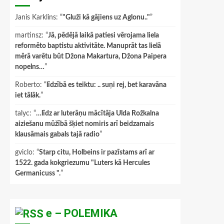
Janis Karklins
: “
"Gluži kā gājiens uz Aglonu.."
”
martinsz
: “
Jā, pēdējā laikā patiesi vērojama liela
reformēto baptistu aktivitāte. Manuprāt tas lielā
mērā varētu būt Džona Makartura, Džona Paipera
nopelns…
”
Roberto
: “
līdzībā es teiktu: .. suņi rej, bet karavāna
iet tālāk.
”
talyc
: “
…līdz ar luterāņu mācītāja Ulda Rožkalna
aiziešanu mūžībā šķiet nomiris arī beidzamais
klausāmais gabals tajā radio
”
gviclo
: “
Starp citu, Holbeins ir pazīstams arī ar
1522. gada kokgriezumu "Luters kā Hercules
Germanicuss ".
”
e – POLEMIKA