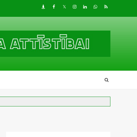
Draugiem
Facebook
Twitter
Instagram
LinkedIn
whatsapp
RSS