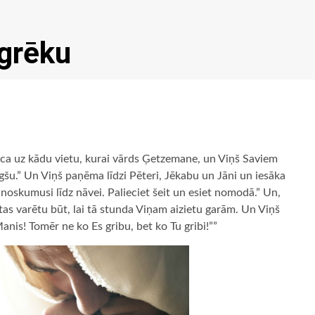
 grēku
ca uz kādu vietu, kurai vārds Ģetzemane, un Viņš Saviem
gšu.” Un Viņš paņēma līdzi Pēteri, Jēkabu un Jāni un iesāka
 noskumusi līdz nāvei. Palieciet šeit un esiet nomodā.” Un,
 tas varētu būt, lai tā stunda Viņam aizietu garām. Un Viņš
Manis! Tomēr ne ko Es gribu, bet ko Tu gribi!””