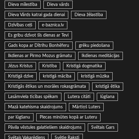
Dieva mīlestība
Dieva vārds
Dieva Vārds katrai gada dienai
Dieva žēlastība
Dzīvības ceļš
e-baznica.lv
Es gribu dzīvot šīs dienas ar Tevi
Gads kopa ar Dītrihu Bonhēferu
grēku piedošana
Ikdienas ar Pirmo Mozus grāmatu
Ikdienas meditācijas
Jēzus Kristus
Kristība
Kristīgā dogmatika
Kristīgā dzīve
kristīgā mācība
kristīgā mūzika
Kristīgās ētikas un morāles rokasgrāmata
kristīgā ētika
Lasāmviela ticības spēkam
Lutera citāti
lūgšana
Mazā katehisma skaidrojums
Mārtiņš Luters
par lūgšanu
Piecas minūtes kopā ar Luteru
Pāvila vēstules galatiešiem skaidrojums
Svētais Gars
Svētais Vakarēdiens
Svētie Raksti