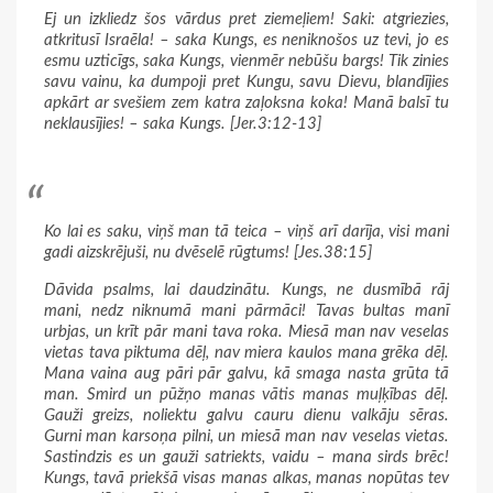
Ej un izkliedz šos vārdus pret ziemeļiem! Saki: atgriezies,
atkritusī Israēla! – saka Kungs, es neniknošos uz tevi, jo es
esmu uzticīgs, saka Kungs, vienmēr nebūšu bargs! Tik zinies
savu vainu, ka dumpoji pret Kungu, savu Dievu, blandījies
apkārt ar svešiem zem katra zaļoksna koka! Manā balsī tu
neklausījies! – saka Kungs. [Jer.3:12-13]
Ko lai es saku, viņš man tā teica – viņš arī darīja, visi mani
gadi aizskrējuši, nu dvēselē rūgtums! [Jes.38:15]
Dāvida psalms, lai daudzinātu. Kungs, ne dusmībā rāj
mani, nedz niknumā mani pārmāci! Tavas bultas manī
urbjas, un krīt pār mani tava roka. Miesā man nav veselas
vietas tava piktuma dēļ, nav miera kaulos mana grēka dēļ.
Mana vaina aug pāri pār galvu, kā smaga nasta grūta tā
man. Smird un pūžņo manas vātis manas muļķības dēļ.
Gauži greizs, noliektu galvu cauru dienu valkāju sēras.
Gurni man karsoņa pilni, un miesā man nav veselas vietas.
Sastindzis es un gauži satriekts, vaidu – mana sirds brēc!
Kungs, tavā priekšā visas manas alkas, manas nopūtas tev