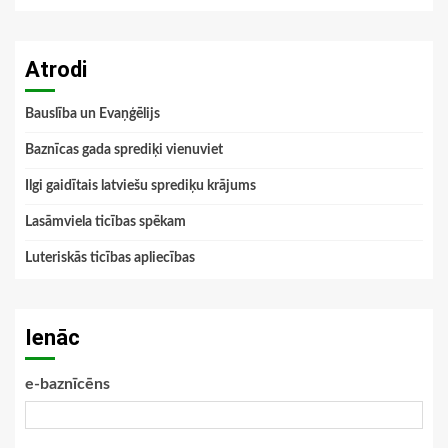
Atrodi
Bauslība un Evaņģēlijs
Baznīcas gada sprediķi vienuviet
Ilgi gaidītais latviešu sprediķu krājums
Lasāmviela ticības spēkam
Luteriskās ticības apliecības
Ienāc
e-baznīcēns