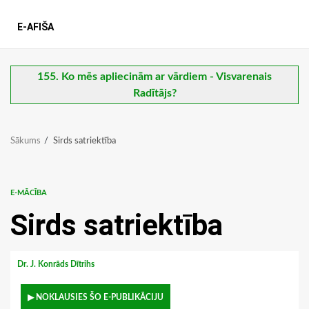
E-AFIŠA
155. Ko mēs apliecinām ar vārdiem - Visvarenais
Radītājs?
Sākums
Sirds satriektība
E-MĀCĪBA
Sirds satriektība
Dr. J. Konrāds Dītrihs
▶ NOKLAUSIES ŠO E-PUBLIKĀCIJU