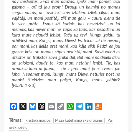
nav apslēptas. Sirds man dauzās, spēks mani pamet, acu
gaisma – arī tā jau prom! Draugi un kaimiņi no manas
sērgas vairās, un tuvinieki stāv iztālēm. Izliek cilpas mani
vajātāji, un mani postītāji zīlē man galu – cauru dienu tie
to vien prāto. Esmu kā kurlais, kas nesadzird, un kā
mēmais, kas never muti, es tapis kā tāds, kas nesadzird un
kura mute nejaudā iebilst. Taču uz tevi, Kungs, gaidu, tu
atbildēsi man, Kungs, mans Dievs! Es teicu: lai tie nesmej
par mani, kas lielās pret mani, kad kāja slīd! Redzi, es jau
grasos krist, un manas sāpes neatstāj mani. Savā vainā es
atzīstos un trūkstos sava grēka dēļ. Bet mani naidnieki dzīvi
un zaļoksni, daudz to, kas mani netaisni ienīst. Tie, kas
atmaksā labu ar ļaunu, – tie ir pret mani, jo es tveros pie
laba. Nepamet mani, Kungs, mans Dievs, neturies nost no
manis! Steidzies man palīgā, Kungs, mans glābiņš!
[Ps.38:1-23]
Facebook
X
Bluesky
Threads
Email
Copy
WhatsApp
Telegram
LinkedIn
Draugiem
Link
Tēmas:
kristīgā mācība
Mazā katehisma skaidrojums
Par
grēknožēlu