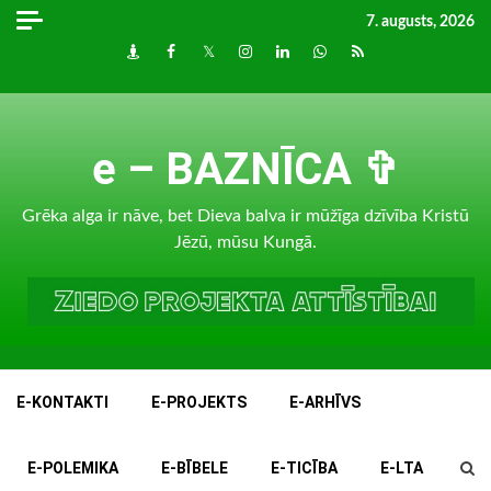
Skip
7. augusts, 2026
to
Draugiem
Facebook
Twitter
Instagram
LinkedIn
whatsapp
RSS
content
e – BAZNĪCA ✞
Grēka alga ir nāve, bet Dieva balva ir mūžīga dzīvība Kristū
Jēzū, mūsu Kungā.
E-KONTAKTI
E-PROJEKTS
E-ARHĪVS
E-POLEMIKA
E-BĪBELE
E-TICĪBA
E-LTA