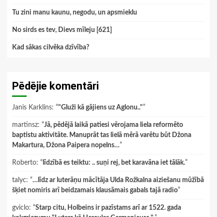
Tu zini manu kaunu, negodu, un apsmieklu
No sirds es tev, Dievs mīleju [621]
Kad sākas cilvēka dzīvība?
Pēdējie komentāri
Janis Karklins
: “
"Gluži kā gājiens uz Aglonu.."
”
martinsz
: “
Jā, pēdējā laikā patiesi vērojama liela reformēto
baptistu aktivitāte. Manuprāt tas lielā mērā varētu būt Džona
Makartura, Džona Paipera nopelns…
”
Roberto
: “
līdzībā es teiktu: .. suņi rej, bet karavāna iet tālāk.
”
talyc
: “
…līdz ar luterāņu mācītāja Ulda Rožkalna aiziešanu mūžībā
šķiet nomiris arī beidzamais klausāmais gabals tajā radio
”
gviclo
: “
Starp citu, Holbeins ir pazīstams arī ar 1522. gada