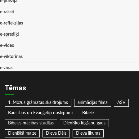
e-poēzija
e-raksti
e-refleksijas
e-sprediķi
e-video
e-viktorīnas
e-ziņas
Tēmas
1. Mozus grāmatas skaidrojums
animācijas filma
ASV
Bauslības un Evaņģēlija noslēpumi
Bībele
Bībeles mācības studijas
Dienišķo lūgšanu gads
Dienišķā maize
Dieva Dēls
Dieva likums