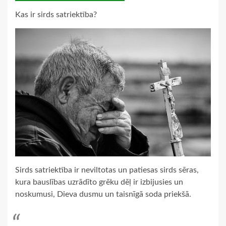
Kas ir sirds satriektība?
Sirds satriektība ir neviltotas un patiesas sirds sēras,
kura bauslības uzrādīto grēku dēļ ir izbijusies un
noskumusi, Dieva dusmu un taisnīgā soda priekšā.