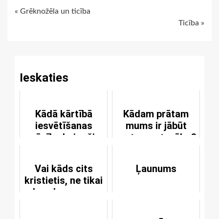
Continue
« Grēknožēla un ticība
Ticība »
Reading
Ieskaties
Kādā kārtībā
Kādam prātam
iesvētīšanas
mums ir jābūt
mācību beigušie
pret savu tuvāko?
pirmo reizi tiek
laisti pie
Vai kāds cits
Ļaunums
Vakarēdiena?
kristietis, ne tikai
draudzes gans,
var pasludināt
grēku piedošanu?