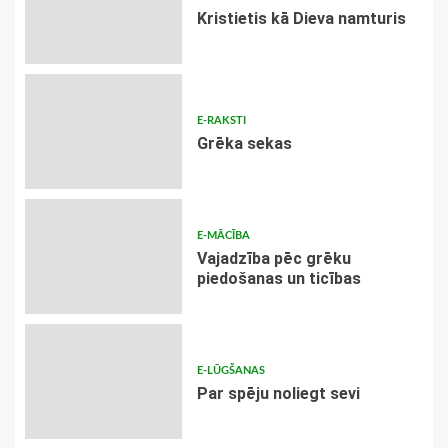
Kristietis kā Dieva namturis
E-RAKSTI
Grēka sekas
E-MĀCĪBA
Vajadzība pēc grēku
piedošanas un ticības
E-LŪGŠANAS
Par spēju noliegt sevi