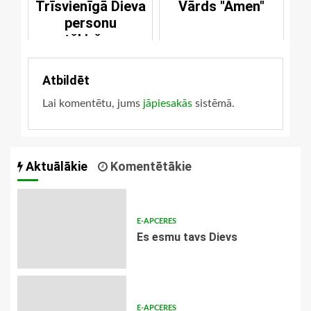
Trīsvienīgā Dieva
Vārds "Āmen"
personu
atšķiršana
Atbildēt
Lai komentētu, jums
jāpiesakās
sistēmā.
Aktuālākie
Komentētākie
E-APCERES
Es esmu tavs Dievs
E-APCERES