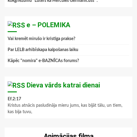
kokgriezumu "Luters kā Hercules Germanicuss ".
”
e – POLEMIKA
Vai kremēt mirušo ir kristīga prakse?
Par LELB arhibīskapa kalpošanas laiku
Kāpēc "nomira" e-BAZNĪCAs forums?
Dieva vārds katrai dienai
Ef.2:17
Kristus atnācis pasludināja mieru jums, kas bijāt tālu, un tiem,
kas bija tuvu,
Animācijas filma