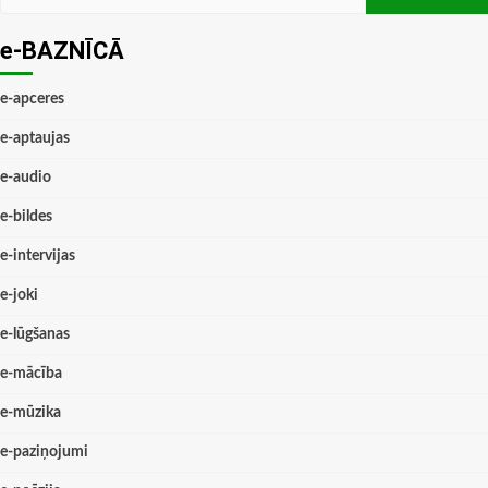
e-BAZNĪCĀ
e-apceres
e-aptaujas
e-audio
e-bildes
e-intervijas
e-joki
e-lūgšanas
e-mācība
e-mūzika
e-paziņojumi