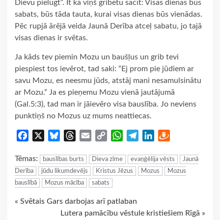
Dievu pielūgt”. It kā viņš gribētu sacīt: Visas dienas būs
sabats, būs tāda tauta, kurai visas dienas būs vienādas.
Pēc rupjā ārējā veida Jaunā Derība atceļ sabatu, jo tajā
visas dienas ir svētas.
Ja kāds tev piemin Mozu un baušļus un grib tevi
piespiest tos ievērot, tad saki: “Ej prom pie jūdiem ar
savu Mozu, es neesmu jūds, atstāj mani nesamulsinātu
ar Mozu.” Ja es pieņemu Mozu vienā jautājumā
(Gal.5:3), tad man ir jāievēro visa bauslība. Jo neviens
punktiņš no Mozus uz mums neattiecas.
Facebook
X
Bluesky
Threads
Email
Copy
WhatsApp
Telegram
LinkedIn
Draugiem
Link
Tēmas:
bauslības burts
Dieva zīme
evaņģēlija vēsts
Jaunā
Derība
jūdu likumdevējs
Kristus Jēzus
Mozus
Mozus
bauslībā
Mozus mācība
sabats
Continue
« Svētais Gars darbojas arī patlaban
Lutera pamācību vēstule kristiešiem Rīgā »