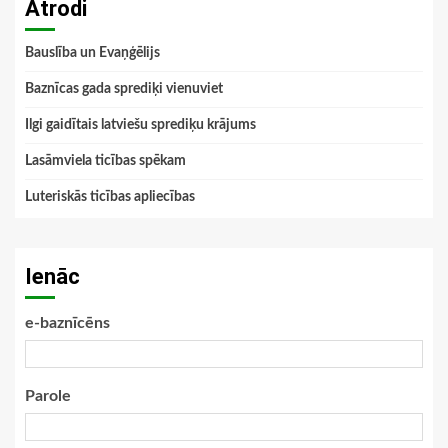
Atrodi
Bauslība un Evaņģēlijs
Baznīcas gada sprediķi vienuviet
Ilgi gaidītais latviešu sprediķu krājums
Lasāmviela ticības spēkam
Luteriskās ticības apliecības
Ienāc
e-baznīcēns
Parole