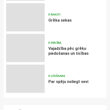
E-RAKSTI
Grēka sekas
E-MĀCĪBA
Vajadzība pēc grēku
piedošanas un ticības
E-LŪGŠANAS
Par spēju noliegt sevi