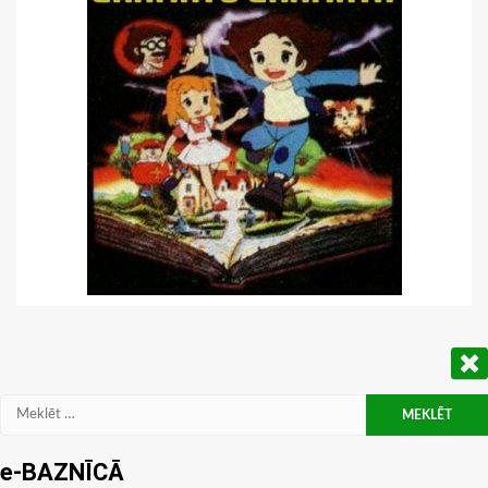
Meklēt:
e-BAZNĪCĀ