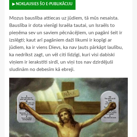
▶ NOKLAUSIES ŠO E-PUBLIKĀCIJU
Mozus bauslība attiecas uz jūdiem, tā mūs nesaista.
Bauslība ir dota vienīgi Israēla tautai, un Israēls to
pieņēma sev un saviem pēcnācējiem, un pagāni šeit ir
izslēgti; kaut arī pagāniem daži likumi ir kopīgi ar
jūdiem, ka ir viens Dievs, ka nav ļauts pārkāpt laulību,
ka nedrīkst zagt, un vēl citi līdzīgi, kuri visi dabiski
viņiem ir ierakstīti sirdī, un viņi tos nav dzirdējuši
sludinām no debesīm kā ebreji.