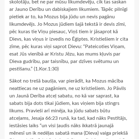
skolotāju, bet ne par mūsu likumdevēju, cik tas saskan
ar Jauno Derību un dabiskajiem likumiem. Tāpēc pilnīgi
pietiek ar to, ka Mozus bija jūdu un nevis pagānu
likumdevējs. Jo Mozus jūdiem šajā tekstā ir devis zīmi,
pēc kuras tie Viņu piesauc, Viņš tiem ir jāsaprot kā
Dievs, kas viņus ir izvedis no Ēģiptes. Kristiešiem ir cita
zīme, pēc kuras viņi saprot Dievu: “Pateicoties Viņam,
esat Jūs vienībā ar Kristu Jēzu, kas mums kļuvis par
Dieva gudrību, par taisnību, par dzīves svētumu un
pestīšanu.” (1.Kor.1:30)
Sākot no trešā baušļa, var pierādīt, ka Mozus mācība
neattiecas ne uz pagāniem, ne uz kristiešiem. Jo Pāvils
un Jaunā Derība atceļ sabatu, no kā var saprast, ka
sabats bija dots tikai jūdiem, kas viņiem bija stingrs
likums. Pravieši arī minēja, ka jūdu sabats būtu
atceļams, Jesaja 66:23 runā, ka tad, kad nāks Pestītājs,
iestāsies laiks “un visi ļaudis nāks ikkatrā jaunajā
mēnesī un ik nedēļas sabatā mana (Dieva) vaiga priekšā