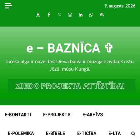
Skip
9. augusts, 2026
to
Draugiem
Facebook
Twitter
Instagram
LinkedIn
whatsapp
RSS
content
e – BAZNĪCA ✞
Grēka alga ir nāve, bet Dieva balva ir mūžīga dzīvība Kristū
Jēzū, mūsu Kungā.
E-KONTAKTI
E-PROJEKTS
E-ARHĪVS
E-POLEMIKA
E-BĪBELE
E-TICĪBA
E-LTA