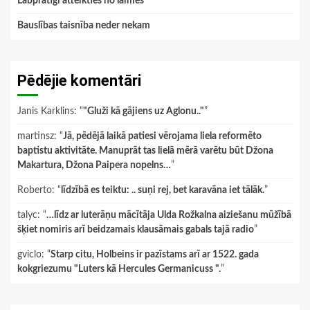
Labprātīgi atteikties no laimes
Bauslības taisnība neder nekam
Pēdējie komentāri
Janis Karklins
: “
"Gluži kā gājiens uz Aglonu.."
”
martinsz
: “
Jā, pēdējā laikā patiesi vērojama liela reformēto
baptistu aktivitāte. Manuprāt tas lielā mērā varētu būt Džona
Makartura, Džona Paipera nopelns…
”
Roberto
: “
līdzībā es teiktu: .. suņi rej, bet karavāna iet tālāk.
”
talyc
: “
…līdz ar luterāņu mācītāja Ulda Rožkalna aiziešanu mūžībā
šķiet nomiris arī beidzamais klausāmais gabals tajā radio
”
gviclo
: “
Starp citu, Holbeins ir pazīstams arī ar 1522. gada
kokgriezumu "Luters kā Hercules Germanicuss ".
”