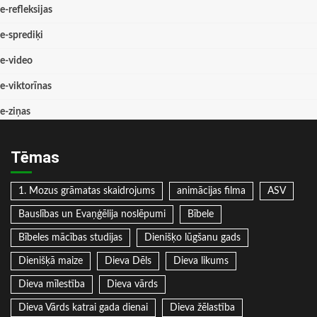
e-refleksijas
e-sprediķi
e-video
e-viktorīnas
e-ziņas
Tēmas
1. Mozus grāmatas skaidrojums
animācijas filma
ASV
Bauslības un Evaņģēlija noslēpumi
Bībele
Bībeles mācības studijas
Dienišķo lūgšanu gads
Dienišķā maize
Dieva Dēls
Dieva likums
Dieva mīlestība
Dieva vārds
Dieva Vārds katrai gada dienai
Dieva žēlastība