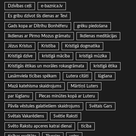
Dzīvības ceļš
e-baznica.lv
Es gribu dzīvot šīs dienas ar Tevi
Gads kopa ar Dītrihu Bonhēferu
grēku piedošana
Ikdienas ar Pirmo Mozus grāmatu
Ikdienas meditācijas
Jēzus Kristus
Kristība
Kristīgā dogmatika
Kristīgā dzīve
kristīgā mācība
kristīgā mūzika
Kristīgās ētikas un morāles rokasgrāmata
kristīgā ētika
Lasāmviela ticības spēkam
Lutera citāti
lūgšana
Mazā katehisma skaidrojums
Mārtiņš Luters
par lūgšanu
Piecas minūtes kopā ar Luteru
Pāvila vēstules galatiešiem skaidrojums
Svētais Gars
Svētais Vakarēdiens
Svētie Raksti
Svēto Rakstu apceres katrai dienai
ticība