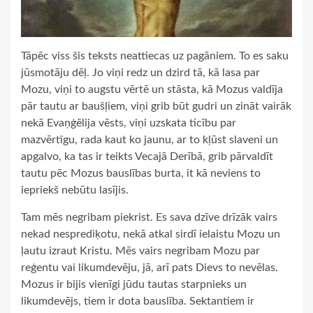
Tāpēc viss šis teksts neattiecas uz pagāniem. To es saku
jūsmotāju dēļ. Jo viņi redz un dzird tā, kā lasa par
Mozu, viņi to augstu vērtē un stāsta, kā Mozus valdīja
pār tautu ar baušļiem, viņi grib būt gudri un zināt vairāk
nekā Evaņģēlija vēsts, viņi uzskata ticību par
mazvērtīgu, rada kaut ko jaunu, ar to kļūst slaveni un
apgalvo, ka tas ir teikts Vecajā Derībā, grib pārvaldīt
tautu pēc Mozus bauslības burta, it kā neviens to
iepriekš nebūtu lasījis.
Tam mēs negribam piekrist. Es sava dzīve drīzāk vairs
nekad nesprediķotu, nekā atkal sirdī ielaistu Mozu un
ļautu izraut Kristu. Mēs vairs negribam Mozu par
reģentu vai likumdevēju, jā, arī pats Dievs to nevēlas.
Mozus ir bijis vienīgi jūdu tautas starpnieks un
likumdevējs, tiem ir dota bauslība. Sektantiem ir