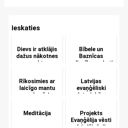
Reading
Ieskaties
Dievs ir atklājis
Bībele un
dažus nākotnes
Baznīcas
aspektus
apliecības raksti
Rīkosimies ar
Latvijas
laicīgo mantu
evaņģēliski
apdomīgi
luteriskās
Baznīcas likums
Meditācija
Projekts
Evaņģēlija vēsti
nedzirdējušajiem