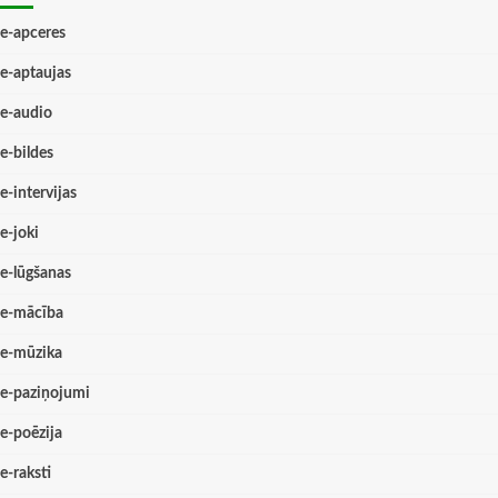
e-apceres
e-aptaujas
e-audio
e-bildes
e-intervijas
e-joki
e-lūgšanas
e-mācība
e-mūzika
e-paziņojumi
e-poēzija
e-raksti