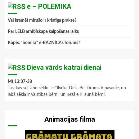
e – POLEMIKA
Vai kremēt mirušo ir kristīga prakse?
Par LELB arhibīskapa kalpošanas laiku
Kāpēc "nomira" e-BAZNĪCAs forums?
Dieva vārds katrai dienai
Mt.13:37-38
Tas, kas sēj labo sēklu, ir Cilvēka Dēls. Bet tīrums ir pasaule, un
labā sēkla ir Valstības bērni, un nezāle ir ļaunā bērni.
Animācijas filma