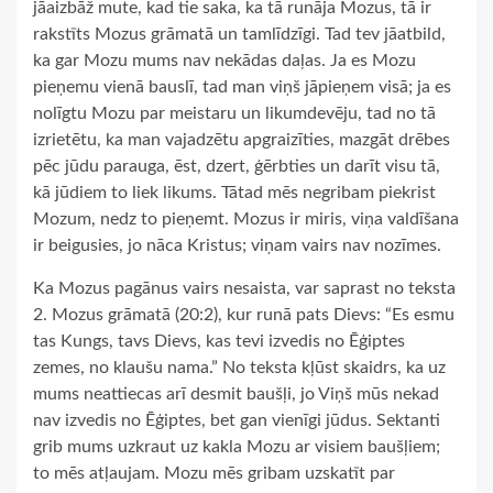
jāaizbāž mute, kad tie saka, ka tā runāja Mozus, tā ir
rakstīts Mozus grāmatā un tamlīdzīgi. Tad tev jāatbild,
ka gar Mozu mums nav nekādas daļas. Ja es Mozu
pieņemu vienā bauslī, tad man viņš jāpieņem visā; ja es
nolīgtu Mozu par meistaru un likumdevēju, tad no tā
izrietētu, ka man vajadzētu apgraizīties, mazgāt drēbes
pēc jūdu parauga, ēst, dzert, ģērbties un darīt visu tā,
kā jūdiem to liek likums. Tātad mēs negribam piekrist
Mozum, nedz to pieņemt. Mozus ir miris, viņa valdīšana
ir beigusies, jo nāca Kristus; viņam vairs nav nozīmes.
Ka Mozus pagānus vairs nesaista, var saprast no teksta
2. Mozus grāmatā (20:2), kur runā pats Dievs: “Es esmu
tas Kungs, tavs Dievs, kas tevi izvedis no Ēģiptes
zemes, no klaušu nama.” No teksta kļūst skaidrs, ka uz
mums neattiecas arī desmit baušļi, jo Viņš mūs nekad
nav izvedis no Ēģiptes, bet gan vienīgi jūdus. Sektanti
grib mums uzkraut uz kakla Mozu ar visiem baušļiem;
to mēs atļaujam. Mozu mēs gribam uzskatīt par