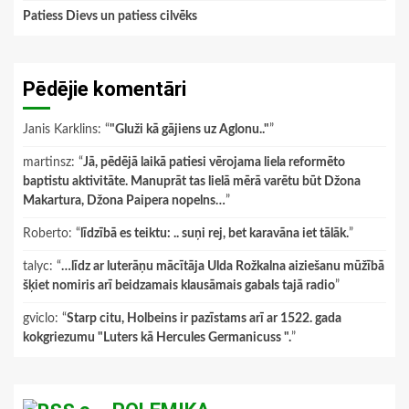
Patiess Dievs un patiess cilvēks
Pēdējie komentāri
Janis Karklins
: “
"Gluži kā gājiens uz Aglonu.."
”
martinsz
: “
Jā, pēdējā laikā patiesi vērojama liela reformēto
baptistu aktivitāte. Manuprāt tas lielā mērā varētu būt Džona
Makartura, Džona Paipera nopelns…
”
Roberto
: “
līdzībā es teiktu: .. suņi rej, bet karavāna iet tālāk.
”
talyc
: “
…līdz ar luterāņu mācītāja Ulda Rožkalna aiziešanu mūžībā
šķiet nomiris arī beidzamais klausāmais gabals tajā radio
”
gviclo
: “
Starp citu, Holbeins ir pazīstams arī ar 1522. gada
kokgriezumu "Luters kā Hercules Germanicuss ".
”