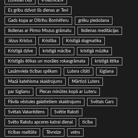
Dzīvības ceļš
e-baznica.lv
Es gribu dzīvot šīs dienas ar Tevi
Gads kopa ar Dītrihu Bonhēferu
grēku piedošana
Ikdienas ar Pirmo Mozus grāmatu
Ikdienas meditācijas
Jēzus Kristus
Kristība
Kristīgā dogmatika
Kristīgā dzīve
kristīgā mācība
kristīgā mūzika
Kristīgās ētikas un morāles rokasgrāmata
kristīgā ētika
Lasāmviela ticības spēkam
Lutera citāti
lūgšana
Mazā katehisma skaidrojums
Mārtiņš Luters
par lūgšanu
Piecas minūtes kopā ar Luteru
Pāvila vēstules galatiešiem skaidrojums
Svētais Gars
Svētais Vakarēdiens
Svētie Raksti
Svēto Rakstu apceres katrai dienai
ticība
ticības realitāte
Tēvreize
velns