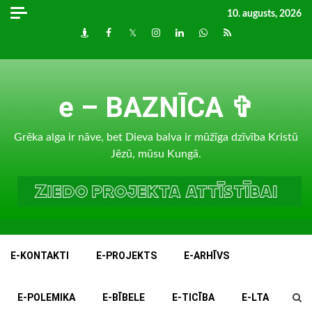
Skip
10. augusts, 2026
to
Draugiem
Facebook
Twitter
Instagram
LinkedIn
whatsapp
RSS
content
e – BAZNĪCA ✞
Grēka alga ir nāve, bet Dieva balva ir mūžīga dzīvība Kristū
Jēzū, mūsu Kungā.
E-KONTAKTI
E-PROJEKTS
E-ARHĪVS
E-POLEMIKA
E-BĪBELE
E-TICĪBA
E-LTA