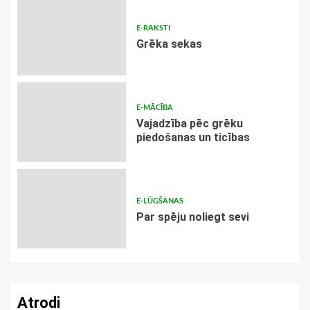
E-RAKSTI
Grēka sekas
E-MĀCĪBA
Vajadzība pēc grēku
piedošanas un ticības
E-LŪGŠANAS
Par spēju noliegt sevi
Atrodi