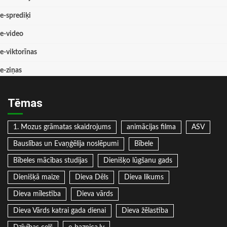
e-sprediķi
e-video
e-viktorīnas
e-ziņas
Tēmas
1. Mozus grāmatas skaidrojums
animācijas filma
ASV
Bauslības un Evaņģēlija noslēpumi
Bībele
Bībeles mācības studijas
Dienišķo lūgšanu gads
Dienišķā maize
Dieva Dēls
Dieva likums
Dieva mīlestība
Dieva vārds
Dieva Vārds katrai gada dienai
Dieva žēlastība