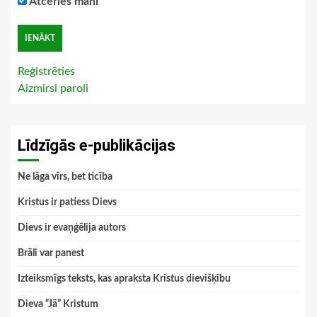
Atceries mani
Reģistrēties
Aizmirsi paroli
Līdzīgās e-publikācijas
Ne lāga vīrs, bet ticība
Kristus ir patiess Dievs
Dievs ir evaņģēlija autors
Brāli var panest
Izteiksmīgs teksts, kas apraksta Kristus dievišķību
Dieva “Jā” Kristum