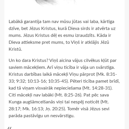
Labākā garantija tam nav mūsu jūtas vai laba, kārtīga
dzīve, bet Jēzus Kristus, kurā Dieva sirds ir atvērta uz
mums. Jēzus Kristus dēļ es esmu izraudzīts. Kāda ir
Dieva attieksme pret mums, to Viņš ir atklājis Jēzū
Kristū.
Un ko dara Kristus? Viņš aicina vājus cilvēkus kļūt par
saviem mācekļiem. Arī viņu ticība ir vāja un svārstīga.
Kristus darbības laikā mācekļi Viņu pārprot (Mk. 8:31-
33; 9:32; 10:13-16; 10:35-45). Pēteri ticība pamet brīdī,
kad tā viņam visvairāk nepieciešama (Mt. 14:28-31).
Citi mācekļi nav labāki (Mt. 8:25-26). Pat pēc sava
Kunga augšāmcelšanās viņi tai nespēj noticēt (Mt.
28:17; Mk. 16:13; Jņ. 20:25). Tomēr visā Jēzus sevi
parāda pastāvīgu un nesvārstīgu.