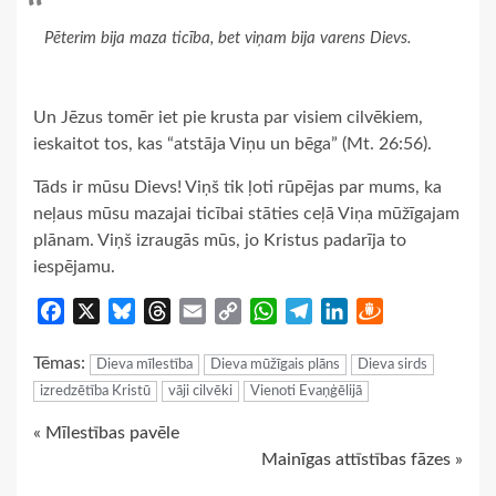
Pēterim bija maza ticība, bet viņam bija varens Dievs.
Un Jēzus tomēr iet pie krusta par visiem cilvēkiem,
ieskaitot tos, kas “atstāja Viņu un bēga” (Mt. 26:56).
Tāds ir mūsu Dievs! Viņš tik ļoti rūpējas par mums, ka
neļaus mūsu mazajai ticībai stāties ceļā Viņa mūžīgajam
plānam. Viņš izraugās mūs, jo Kristus padarīja to
iespējamu.
Facebook
X
Bluesky
Threads
Email
Copy
WhatsApp
Telegram
LinkedIn
Draugiem
Link
Tēmas:
Dieva mīlestība
Dieva mūžīgais plāns
Dieva sirds
izredzētība Kristū
vāji cilvēki
Vienoti Evaņģēlijā
Continue
« Mīlestības pavēle
Mainīgas attīstības fāzes »
Reading