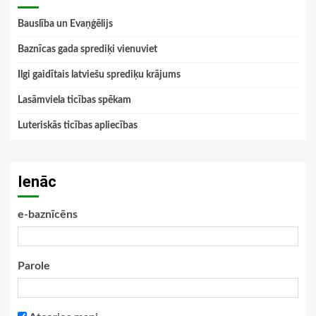
Bauslība un Evaņģēlijs
Baznīcas gada sprediķi vienuviet
Ilgi gaidītais latviešu sprediķu krājums
Lasāmviela ticības spēkam
Luteriskās ticības apliecības
Ienāc
e-baznīcēns
Parole