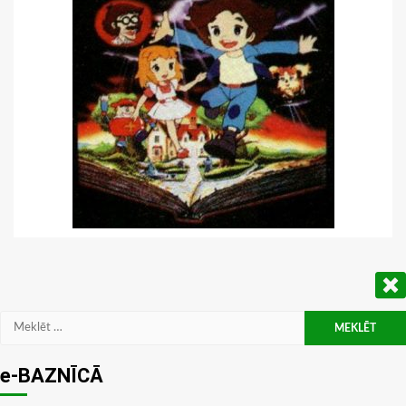
Meklēt:
e-BAZNĪCĀ