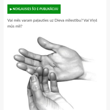
▶ NOKLAUSIES ŠO E-PUBLIKĀCIJU
Vai mēs varam paļauties uz Dieva mīlestību? Vai Viņš
mūs mīl?