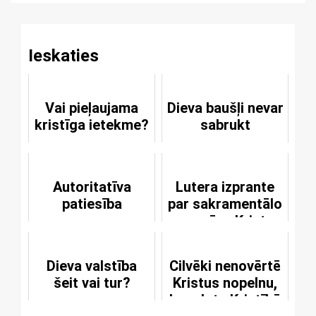
Ieskaties
Vai pieļaujama
Dieva baušļi nevar
kristīga ietekme?
sabrukt
Autoritatīva
Lutera izprante
patiesība
par sakramentālo
un garīgo Kristus
miesu
Dieva valstība
Cilvēki nenovērtē
šeit vai tur?
Kristus nopelnu,
kas dots Kristībā