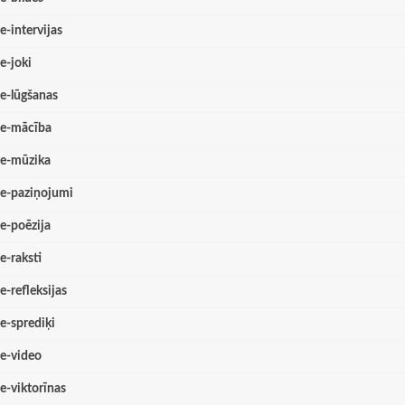
e-intervijas
e-joki
e-lūgšanas
e-mācība
e-mūzika
e-paziņojumi
e-poēzija
e-raksti
e-refleksijas
e-sprediķi
e-video
e-viktorīnas