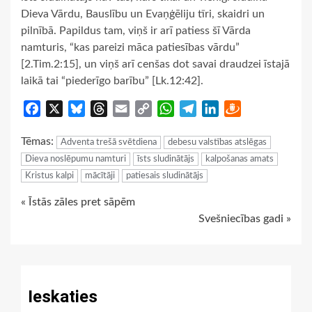
Dieva Vārdu, Bauslību un Evaņģēliju tīri, skaidri un
pilnībā. Papildus tam, viņš ir arī patiess šī Vārda
namturis, “kas pareizi māca patiesības vārdu”
[2.Tim.2:15], un viņš arī cenšas dot savai draudzei īstajā
laikā tai “piederīgo barību” [Lk.12:42].
Facebook
X
Bluesky
Threads
Email
Copy
WhatsApp
Telegram
LinkedIn
Draugiem
Link
Tēmas:
Adventa trešā svētdiena
debesu valstības atslēgas
Dieva noslēpumu namturi
īsts sludinātājs
kalpošanas amats
Kristus kalpi
mācītāji
patiesais sludinātājs
Continue
« Īstās zāles pret sāpēm
Svešniecības gadi »
Reading
Ieskaties