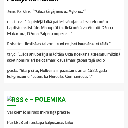
Janis Karklins
: “
"Gluži kā gājiens uz Aglonu.."
”
martinsz
: “
Jā, pēdējā laikā patiesi vērojama liela reformēto
baptistu aktivitāte. Manuprāt tas lielā mērā varētu būt Džona
Makartura, Džona Paipera nopelns…
”
Roberto
: “
līdzībā es teiktu: .. suņi rej, bet karavāna iet tālāk.
”
talyc
: “
…līdz ar luterāņu mācītāja Ulda Rožkalna aiziešanu mūžībā
šķiet nomiris arī beidzamais klausāmais gabals tajā radio
”
gviclo
: “
Starp citu, Holbeins ir pazīstams arī ar 1522. gada
kokgriezumu "Luters kā Hercules Germanicuss ".
”
e – POLEMIKA
Vai kremēt mirušo ir kristīga prakse?
Par LELB arhibīskapa kalpošanas laiku