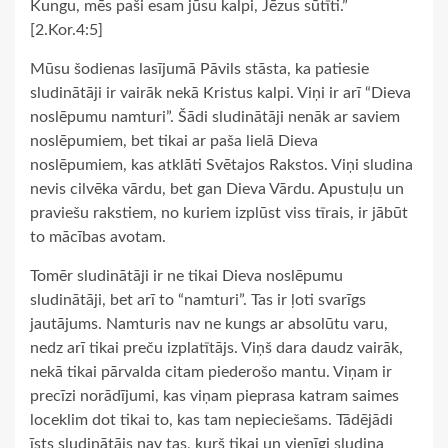
Kungu, mēs paši esam jūsu kalpi, Jēzus sūtīti.”
[2.Kor.4:5]
Mūsu šodienas lasījumā Pāvils stāsta, ka patiesie
sludinātāji ir vairāk nekā Kristus kalpi. Viņi ir arī “Dieva
noslēpumu namturi”. Šādi sludinātāji nenāk ar saviem
noslēpumiem, bet tikai ar paša lielā Dieva
noslēpumiem, kas atklāti Svētajos Rakstos. Viņi sludina
nevis cilvēka vārdu, bet gan Dieva Vārdu. Apustuļu un
praviešu rakstiem, no kuriem izplūst viss tīrais, ir jābūt
to mācības avotam.
Tomēr sludinātāji ir ne tikai Dieva noslēpumu
sludinātāji, bet arī to “namturi”. Tas ir ļoti svarīgs
jautājums. Namturis nav ne kungs ar absolūtu varu,
nedz arī tikai preču izplatītājs. Viņš dara daudz vairāk,
nekā tikai pārvalda citam piederošo mantu. Viņam ir
precīzi norādījumi, kas viņam pieprasa katram saimes
loceklim dot tikai to, kas tam nepieciešams. Tādējādi
īsts sludinātājs nav tas, kurš tikai un vienīgi sludina