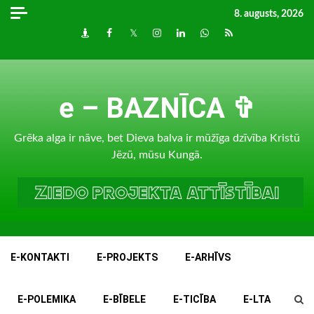
Skip
8. augusts, 2026
to
Draugiem
Facebook
Twitter
Instagram
LinkedIn
whatsapp
RSS
content
e – BAZNĪCA ✞
Grēka alga ir nāve, bet Dieva balva ir mūžīga dzīvība Kristū
Jēzū, mūsu Kungā.
E-KONTAKTI
E-PROJEKTS
E-ARHĪVS
E-POLEMIKA
E-BĪBELE
E-TICĪBA
E-LTA