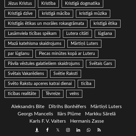
Jēzus Kristus
Kristība
Kristīgā dogmatika
Kristīgā dzīve
kristīgā mācība
kristīgā mūzika
Kristīgās ētikas un morāles rokasgrāmata
kristīgā ētika
Lasāmviela ticības spēkam
Lutera citāti
lūgšana
Mazā katehisma skaidrojums
Mārtiņš Luters
par lūgšanu
Piecas minūtes kopā ar Luteru
Pāvila vēstules galatiešiem skaidrojums
Svētais Gars
Svētais Vakarēdiens
Svētie Raksti
Svēto Rakstu apceres katrai dienai
ticība
ticības realitāte
Tēvreize
velns
Aleksandrs Bite
Dītrihs Bonhēfers
Mārtiņš Luters
Georgs Mancelis
Ilārs Plūme
Markku Särelä
Karls F. V. Valters
Hermanis Zasse
Draugiem
Facebook
Twitter
Instagram
LinkedIn
whatsapp
RSS