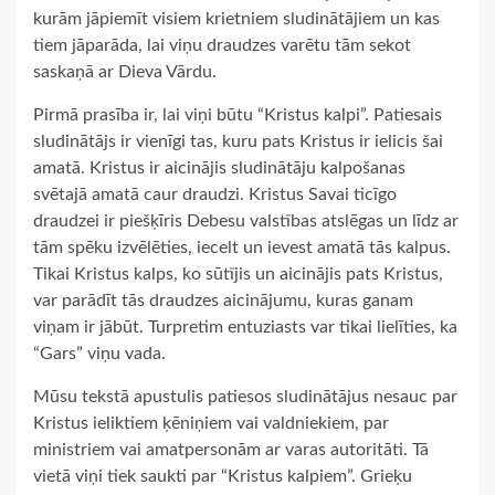
kurām jāpiemīt visiem krietniem sludinātājiem un kas
tiem jāparāda, lai viņu draudzes varētu tām sekot
saskaņā ar Dieva Vārdu.
Pirmā prasība ir, lai viņi būtu “Kristus kalpi”. Patiesais
sludinātājs ir vienīgi tas, kuru pats Kristus ir ielicis šai
amatā. Kristus ir aicinājis sludinātāju kalpošanas
svētajā amatā caur draudzi. Kristus Savai ticīgo
draudzei ir piešķīris Debesu valstības atslēgas un līdz ar
tām spēku izvēlēties, iecelt un ievest amatā tās kalpus.
Tikai Kristus kalps, ko sūtījis un aicinājis pats Kristus,
var parādīt tās draudzes aicinājumu, kuras ganam
viņam ir jābūt. Turpretim entuziasts var tikai lielīties, ka
“Gars” viņu vada.
Mūsu tekstā apustulis patiesos sludinātājus nesauc par
Kristus ieliktiem ķēniņiem vai valdniekiem, par
ministriem vai amatpersonām ar varas autoritāti. Tā
vietā viņi tiek saukti par “Kristus kalpiem”. Grieķu