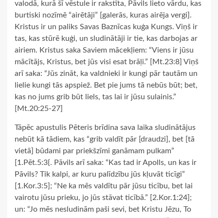
valodā, kurā šī vēstule ir rakstīta, Pāvils lieto vārdu, kas
burtiski nozīmē “airētāji” [galerās, kuras airēja vergi].
Kristus ir un paliks Savas Baznīcas kuģa Kungs. Viņš ir
tas, kas stūrē kuģi, un sludinātāji ir tie, kas darbojas ar
airiem. Kristus saka Saviem mācekļiem: “Viens ir jūsu
mācītājs, Kristus, bet jūs visi esat brāļi.” [Mt.23:8] Viņš
arī saka: “Jūs zināt, ka valdnieki ir kungi pār tautām un
lielie kungi tās apspiež. Bet pie jums tā nebūs būt; bet,
kas no jums grib būt liels, tas lai ir jūsu sulainis.”
[Mt.20:25-27]
Tāpēc apustulis Pēteris brīdina sava laika sludinātājus
nebūt kā tādiem, kas “grib valdīt pār [draudzi], bet [tā
vietā] būdami par priekšzīmi ganāmam pulkam”
[1.Pēt.5:3{. Pāvils arī saka: “Kas tad ir Apolls, un kas ir
Pāvils? Tik kalpi, ar kuru palīdzību jūs kļuvāt ticīgi”
[1.Kor.3:5]; “Ne ka mēs valdītu pār jūsu ticību, bet lai
vairotu jūsu prieku, jo jūs stāvat ticībā.” [2.Kor.1:24];
un: “Jo mēs nesludinām paši sevi, bet Kristu Jēzu, To