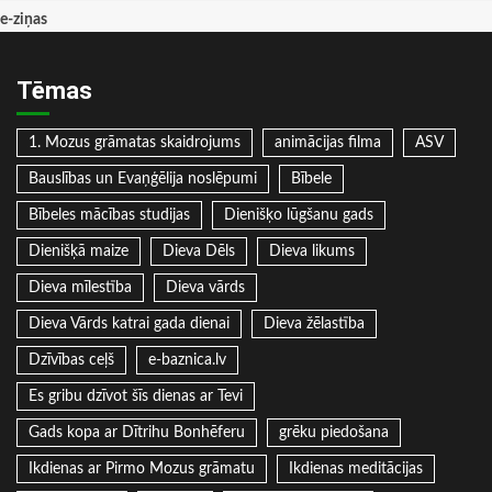
e-ziņas
Tēmas
1. Mozus grāmatas skaidrojums
animācijas filma
ASV
Bauslības un Evaņģēlija noslēpumi
Bībele
Bībeles mācības studijas
Dienišķo lūgšanu gads
Dienišķā maize
Dieva Dēls
Dieva likums
Dieva mīlestība
Dieva vārds
Dieva Vārds katrai gada dienai
Dieva žēlastība
Dzīvības ceļš
e-baznica.lv
Es gribu dzīvot šīs dienas ar Tevi
Gads kopa ar Dītrihu Bonhēferu
grēku piedošana
Ikdienas ar Pirmo Mozus grāmatu
Ikdienas meditācijas