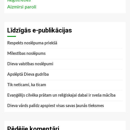
Reģistrēties
Aizmirsi paroli
Līdzīgās e-publikācijas
Respekts noslēpuma priekšā
Mīlestības noslēpums
Dieva valstības noslēpumi
Apslēptā Dieva gudrība
Tik neticami, ka ticam
Evaņģēlijs cilvēka prātam un reliģiskajai dabai ir sveša mācība
Dieva vārds palīdz apspiest visas savas ļaunās tieksmes
Pēdējie komentāri