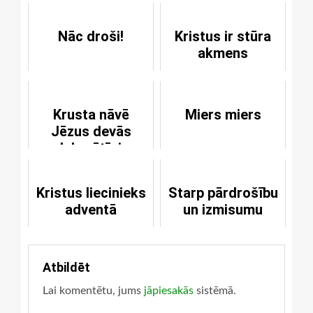
Nāc droši!
Kristus ir stūra
akmens
Krusta nāvē
Miers miers
Jēzus devās
labprātīgi
Kristus liecinieks
Starp pārdrošību
adventā
un izmisumu
Atbildēt
Lai komentētu, jums
jāpiesakās
sistēmā.