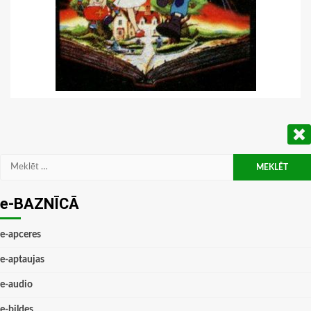
Meklēt:
e-BAZNĪCĀ
e-apceres
e-aptaujas
e-audio
e-bildes