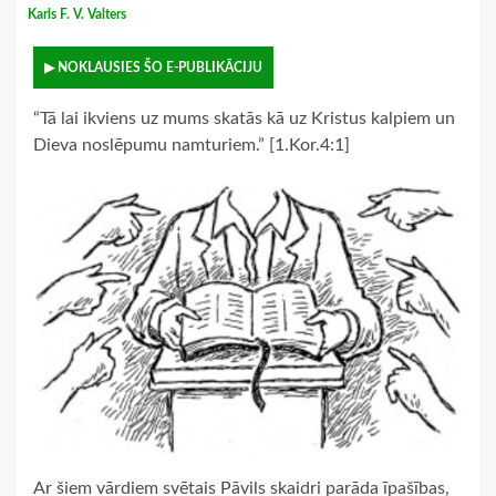
Karls F. V. Valters
▶ NOKLAUSIES ŠO E-PUBLIKĀCIJU
“Tā lai ikviens uz mums skatās kā uz Kristus kalpiem un
Dieva noslēpumu namturiem.” [1.Kor.4:1]
Ar šiem vārdiem svētais Pāvils skaidri parāda īpašības,