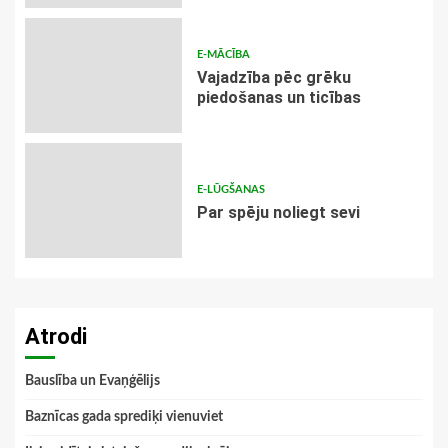
E-MĀCĪBA
Vajadzība pēc grēku
piedošanas un ticības
E-LŪGŠANAS
Par spēju noliegt sevi
Atrodi
Bauslība un Evaņģēlijs
Baznīcas gada sprediķi vienuviet