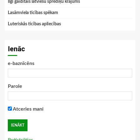
Ilgi gaidītais latviešu sprediķu krājums
Lasāmviela ticības spēkam
Luteriskās ticības apliecības
Ienāc
e-baznīcēns
Parole
Atceries mani