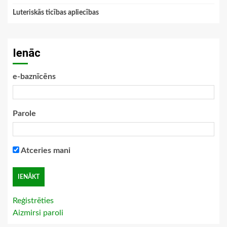
Luteriskās ticības apliecības
Ienāc
e-baznīcēns
Parole
Atceries mani
Reģistrēties
Aizmirsi paroli