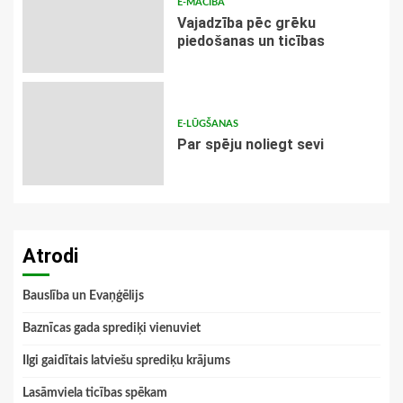
E-MĀCĪBA
Vajadzība pēc grēku
piedošanas un ticības
E-LŪGŠANAS
Par spēju noliegt sevi
Atrodi
Bauslība un Evaņģēlijs
Baznīcas gada sprediķi vienuviet
Ilgi gaidītais latviešu sprediķu krājums
Lasāmviela ticības spēkam