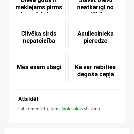
Dieva gods ir
Slavēt Dievu
meklējams pirms
neatkarīgi no
visa, pāri visam
apstākļiem
un visā
Cilvēka sirds
Aculiecinieka
nepateicība
pieredze
Mēs esam ubagi
Kā var nebīties
degoša cepļa
Atbildēt
Lai komentētu, jums
jāpiesakās
sistēmā.