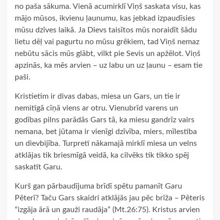
no paša sākuma. Vienā acumirklī Viņš saskata visu, kas
mājo mūsos, ikvienu ļaunumu, kas jebkad izpaudīsies
mūsu dzīves laikā. Ja Dievs taisītos mūs noraidīt šādu
lietu dēļ vai pagurtu no mūsu grēkiem, tad Viņš nemaz
nebūtu sācis mūs glābt, vilkt pie Sevis un apžēlot. Viņš
apzinās, ka mēs arvien – uz labu un uz ļaunu – esam tie
paši.
Kristietim ir divas dabas, miesa un Gars, un tie ir
nemitīgā cīņā viens ar otru. Vienubrīd varens un
godības pilns parādās Gars tā, ka miesu gandrīz vairs
nemana, bet jūtama ir vienīgi dzīvība, miers, mīlestība
un dievbijība. Turpretī nākamajā mirklī miesa un velns
atklājas tik briesmīgā veidā, ka cilvēks tik tikko spēj
saskatīt Garu.
Kurš gan pārbaudījuma brīdī spētu pamanīt Garu
Pēterī? Taču Gars skaidri atklājās jau pēc brīža – Pēteris
“izgāja ārā un gauži raudāja” (Mt.26:75). Kristus arvien