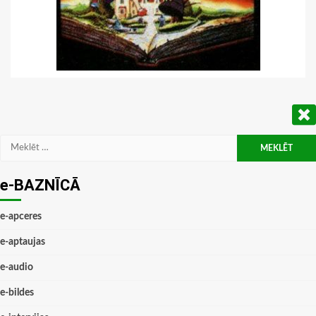
Meklēt:
e-BAZNĪCĀ
e-apceres
e-aptaujas
e-audio
e-bildes