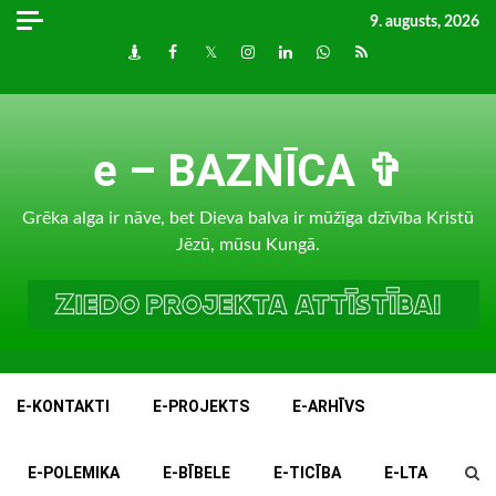
Skip
9. augusts, 2026
to
Draugiem
Facebook
Twitter
Instagram
LinkedIn
whatsapp
RSS
content
e – BAZNĪCA ✞
Grēka alga ir nāve, bet Dieva balva ir mūžīga dzīvība Kristū
Jēzū, mūsu Kungā.
E-KONTAKTI
E-PROJEKTS
E-ARHĪVS
E-POLEMIKA
E-BĪBELE
E-TICĪBA
E-LTA