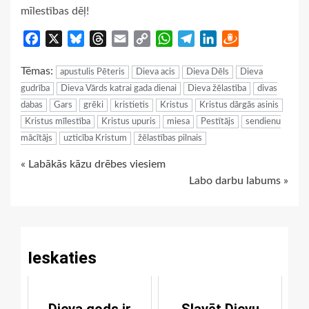
mīlestības dēļ!
Facebook
X
Bluesky
Threads
Email
Copy
WhatsApp
Telegram
LinkedIn
Draugiem
Link
Tēmas:
apustulis Pēteris
Dieva acis
Dieva Dēls
Dieva
gudrība
Dieva Vārds katrai gada dienai
Dieva žēlastība
divas
dabas
Gars
grēki
kristietis
Kristus
Kristus dārgās asinis
Kristus mīlestība
Kristus upuris
miesa
Pestītājs
sendienu
mācītājs
uzticība Kristum
žēlastības pilnais
Continue
« Labākās kāzu drēbes viesiem
Labo darbu labums »
Reading
Ieskaties