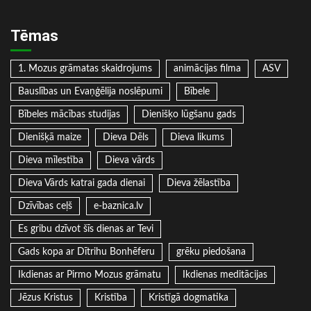
Tēmas
1. Mozus grāmatas skaidrojums
animācijas filma
ASV
Bauslības un Evaņģēlija noslēpumi
Bībele
Bībeles mācības studijas
Dienišķo lūgšanu gads
Dienišķā maize
Dieva Dēls
Dieva likums
Dieva mīlestība
Dieva vārds
Dieva Vārds katrai gada dienai
Dieva žēlastība
Dzīvības ceļš
e-baznica.lv
Es gribu dzīvot šīs dienas ar Tevi
Gads kopa ar Dītrihu Bonhēferu
grēku piedošana
Ikdienas ar Pirmo Mozus grāmatu
Ikdienas meditācijas
Jēzus Kristus
Kristība
Kristīgā dogmatika