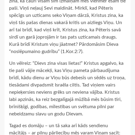
zina, ka cauri visām šīm izmaiņām mēs vienmēr esam tie
paši. Viņš neļauj Sevi maldināt. Mirklī, kad Pēteris
spēcīgs un uzticams seko Viņam dārzā, Kristus zina, ka
viņš tās pašas dienas vakarā kritīs un aizliegs Viņu. Un
arī tai brīdī, kad viņš krīt, Kristus zina, ka Pēteris savā
sirdī un garā joprojām ir tas pats uzticamais draugs.
Kurā brīdī Kristum viņu jāatmet? Pārdomāsim Dieva
“noslēpumaino gudrību” (1.Kor.2:7).
Un vēlreiz: “Dievs zina visas lietas!” Kristus apgalvo, ka
tie paši vājie mācekļi, kas Viņu pameta pārbaudījuma
brīdī, kādu dienu ar Viņu būs debesīs un sēdēs uz troņa,
tiesādami divpadsmit Israēla ciltis. Tad viņiem vairs
nepieķersies neviens grēks un neviena vājība. Kristus
labi apzinās, ka reiz bezgalīgajā mūžībā mēs būsim tīri,
brīnišķīgi, godības, mīlestības un svētuma pilni par
nebeidzamu slavu un godu Dievam.
Tagad es domāju – un tā saka arī kāds sendienu
mācītājs – ar pilnu pārliecību mēs varam Viņam sacīt: