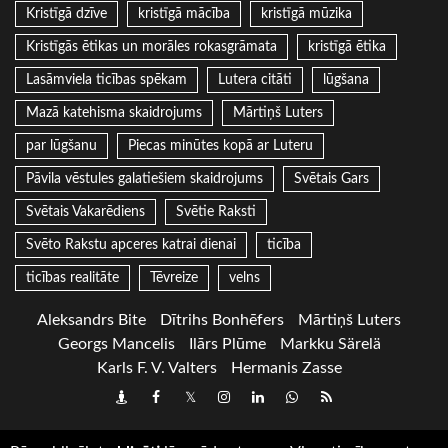
Kristīgā dzīve
kristīgā mācība
kristīgā mūzika
Kristīgās ētikas un morāles rokasgrāmata
kristīgā ētika
Lasāmviela ticības spēkam
Lutera citāti
lūgšana
Mazā katehisma skaidrojums
Mārtiņš Luters
par lūgšanu
Piecas minūtes kopā ar Luteru
Pāvila vēstules galatiešiem skaidrojums
Svētais Gars
Svētais Vakarēdiens
Svētie Raksti
Svēto Rakstu apceres katrai dienai
ticība
ticības realitāte
Tēvreize
velns
Aleksandrs Bite
Dītrihs Bonhēfers
Mārtiņš Luters
Georgs Mancelis
Ilārs Plūme
Markku Särelä
Karls F. V. Valters
Hermanis Zasse
Draugiem
Facebook
Twitter
Instagram
LinkedIn
whatsapp
RSS