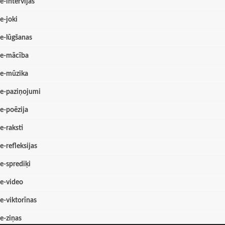
e-intervijas
e-joki
e-lūgšanas
e-mācība
e-mūzika
e-paziņojumi
e-poēzija
e-raksti
e-refleksijas
e-sprediķi
e-video
e-viktorīnas
e-ziņas