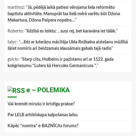
martinsz
: “
Jā, pēdējā laikā patiesi vērojama liela reformēto
baptistu aktivitāte. Manuprāt tas lielā mērā varētu būt Džona
Makartura, Džona Paipera nopelns…
”
Roberto
: “
līdzībā es teiktu: .. suņi rej, bet karavāna iet tālāk.
”
talyc
: “
…līdz ar luterāņu mācītāja Ulda Rožkalna aiziešanu mūžībā
šķiet nomiris arī beidzamais klausāmais gabals tajā radio
”
gviclo
: “
Starp citu, Holbeins ir pazīstams arī ar 1522. gada
kokgriezumu "Luters kā Hercules Germanicuss ".
”
e – POLEMIKA
Vai kremēt mirušo ir kristīga prakse?
Par LELB arhibīskapa kalpošanas laiku
Kāpēc "nomira" e-BAZNĪCAs forums?