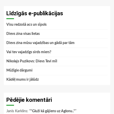
Līdzīgās e-publikācijas
Visu redzošā acs un sīpols
Dievs zina visas lietas
Dievs zina mūsu vajadzības un gādā par tām
Vai tev vajadzīgs sirds miers?
Nikolajs Puzikovs: Dievs Tevi mīl
Mūžīgie dārgumi
Kādēļ mums ir jālūdz
Pēdējie komentāri
Janis Karklins
: “
"Gluži kā gājiens uz Aglonu.."
”