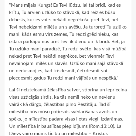
“Mans mīļais Kungs! Es Tevi lūdzu, lai tai brīdī, kad es
krītu, Tu arvien uzlūko to stāvokli, kad reiz es būšu
debesīs, kur es vairs nekādi negrēkošu pret Tevi, bet
Tevi nebeidzami mīlēšu un slavēšu. Ja turpretī Tu uzlūko
mani, kāds esmu virs zemes, Tu redzi grēcinieku, kas
izdara pārkāpumus pret Tevi ik dienu un ik brīdi. Bet, ja
Tu uzlūko mani paradīzē, Tu redzi svēto, kas visā mūžībā
nekad pret Tevi nekādi negrēkos, bet vienmēr Tevi
nevainojami mīlēs un slavēs. Uzlūko mani šajā stāvoklī
un nedusmojies, kad trīsdesmit, četrdesmit vai
piecdesmit gadus Tu redzi mani vājībās un nespēkā.”
Lai šī neizteicamā žēlastība satver, stiprina un iepriecina
visas uzticīgās sirdis, ka tās nemīl neko un nevienu
vairāk kā dārgo, žēlastības pilno Pestītāju. Tad šī
mīlestība būs mūsu patiesais svēdarīšanas avots un
spēks, jo mīlestība padara visas lietas viegli izdarāmas.
Un mīlestība ir bauslības piepildījums (Rom.13:10). Lai
Dievs vairo mums ticību un mīlestību – Kristus