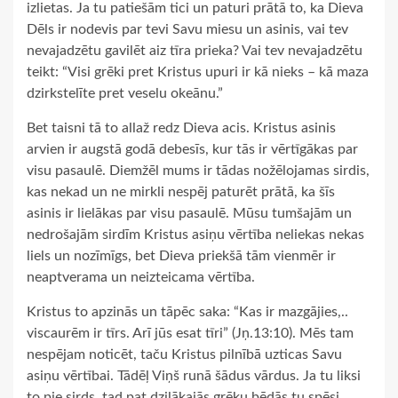
izlietas. Ja tu patiešām tici un paturi prātā to, ka Dieva
Dēls ir nodevis par tevi Savu miesu un asinis, vai tev
nevajadzētu gavilēt aiz tīra prieka? Vai tev nevajadzētu
teikt: “Visi grēki pret Kristus upuri ir kā nieks – kā maza
dzirkstelīte pret veselu okeānu.”
Bet taisni tā to allaž redz Dieva acis. Kristus asinis
arvien ir augstā godā debesīs, kur tās ir vērtīgākas par
visu pasaulē. Diemžēl mums ir tādas nožēlojamas sirdis,
kas nekad un ne mirkli nespēj paturēt prātā, ka šīs
asinis ir lielākas par visu pasaulē. Mūsu tumšajām un
nedrošajām sirdīm Kristus asiņu vērtība neliekas nekas
liels un nozīmīgs, bet Dieva priekšā tām vienmēr ir
neaptverama un neizteicama vērtība.
Kristus to apzinās un tāpēc saka: “Kas ir mazgājies,..
viscaurēm ir tīrs. Arī jūs esat tīri” (Jņ.13:10). Mēs tam
nespējam noticēt, taču Kristus pilnībā uzticas Savu
asiņu vērtībai. Tādēļ Viņš runā šādus vārdus. Ja tu liksi
to pie sirds, tad pat dziļākajās grēku bēdās tu spēsi