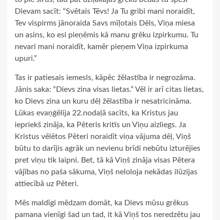
Dievam sacīt: “Svētais Tēvs! Ja Tu gribi mani noraidīt,
Tev vispirms jānoraida Savs mīļotais Dēls, Viņa miesa
un asins, ko esi pieņēmis kā manu grēku izpirkumu. Tu
nevari mani noraidīt, kamēr pieņem Viņa izpirkuma
upuri.”
Tas ir patiesais iemesls, kāpēc žēlastība ir negrozāma.
Jānis saka: “Dievs zina visas lietas.” Vēl ir arī citas lietas,
ko Dievs zina un kuru dēļ žēlastība ir nesatricināma.
Lūkas evaņģēlija 22.nodaļā sacīts, ka Kristus jau
iepriekš zināja, ka Pēteris kritīs un Viņu aizliegs. Ja
Kristus vēlētos Pēteri noraidīt viņa vājuma dēļ, Viņš
būtu to darījis agrāk un nevienu brīdi nebūtu izturējies
pret viņu tik laipni. Bet, tā kā Viņš zināja visas Pētera
vājības no paša sākuma, Viņš neloloja nekādas ilūzijas
attiecībā uz Pēteri.
Mēs maldīgi mēdzam domāt, ka Dievs mūsu grēkus
pamana vienīgi šad un tad, it kā Viņš tos neredzētu jau