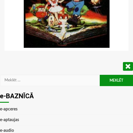
Meklēt:
e-BAZNĪCĀ
e-apceres
e-aptaujas
e-audio