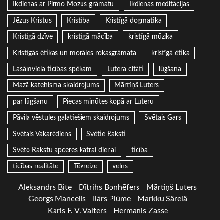
Ikdienas ar Pirmo Mozus grāmatu
Ikdienas meditācijas
Jēzus Kristus
Kristība
Kristīgā dogmatika
Kristīgā dzīve
kristīgā mācība
kristīgā mūzika
Kristīgās ētikas un morāles rokasgrāmata
kristīgā ētika
Lasāmviela ticības spēkam
Lutera citāti
lūgšana
Mazā katehisma skaidrojums
Mārtiņš Luters
par lūgšanu
Piecas minūtes kopā ar Luteru
Pāvila vēstules galatiešiem skaidrojums
Svētais Gars
Svētais Vakarēdiens
Svētie Raksti
Svēto Rakstu apceres katrai dienai
ticība
ticības realitāte
Tēvreize
velns
Aleksandrs Bite
Dītrihs Bonhēfers
Mārtiņš Luters
Georgs Mancelis
Ilārs Plūme
Markku Särelä
Karls F. V. Valters
Hermanis Zasse