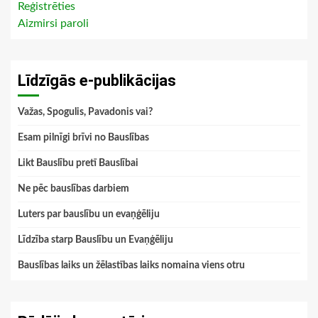
Reģistrēties
Aizmirsi paroli
Līdzīgās e-publikācijas
Važas, Spogulis, Pavadonis vai?
Esam pilnīgi brīvi no Bauslības
Likt Bauslību pretī Bauslībai
Ne pēc bauslības darbiem
Luters par bauslību un evaņģēliju
Līdzība starp Bauslību un Evaņģēliju
Bauslības laiks un žēlastības laiks nomaina viens otru