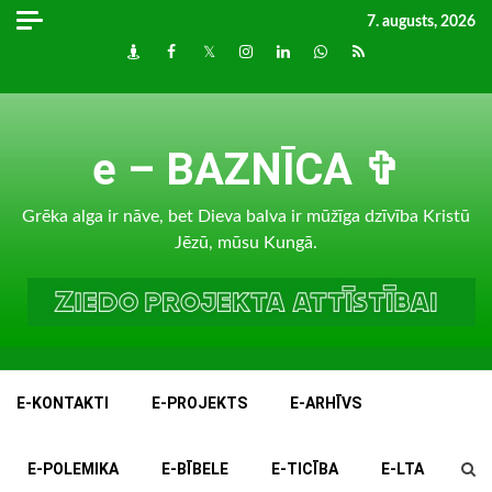
Skip
7. augusts, 2026
to
Draugiem
Facebook
Twitter
Instagram
LinkedIn
whatsapp
RSS
content
e – BAZNĪCA ✞
Grēka alga ir nāve, bet Dieva balva ir mūžīga dzīvība Kristū
Jēzū, mūsu Kungā.
E-KONTAKTI
E-PROJEKTS
E-ARHĪVS
E-POLEMIKA
E-BĪBELE
E-TICĪBA
E-LTA