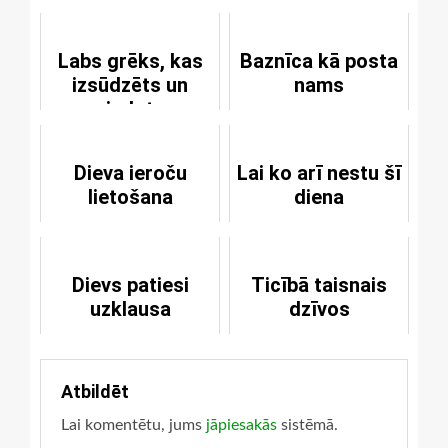
Labs grēks, kas
Baznīca kā posta
izsūdzēts un
nams
piedots
Dieva ieroču
Lai ko arī nestu šī
lietošana
diena
Dievs patiesi
Ticībā taisnais
uzklausa
dzīvos
Atbildēt
Lai komentētu, jums
jāpiesakās
sistēmā.