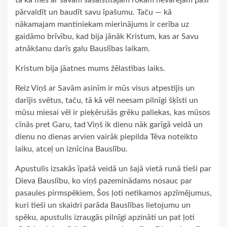
tā ka mēs ar savām sasaistītajām rokām nevarējām paši
pārvaldīt un baudīt savu īpašumu. Taču — kā
nākamajam mantiniekam mierinājums ir cerība uz
gaidāmo brīvību, kad bija jānāk Kristum, kas ar Savu
atnākšanu darīs galu Bauslības laikam.
Kristum bija jāatnes mums žēlastības laiks.
Reiz Viņš ar Savām asinīm ir mūs visus atpestījis un
darījis svētus, taču, tā kā vēl neesam pilnīgi šķīsti un
mūsu miesai vēl ir pieķērušās grēku paliekas, kas mūsos
cīnās pret Garu, tad Viņš ik dienu nāk garīgā veidā un
dienu no dienas arvien vairāk piepilda Tēva noteikto
laiku, atceļ un iznīcina Bauslību.
Apustulis izsakās īpašā veidā un šajā vietā runā tieši par
Dieva Bauslību, ko viņš pazeminādams nosauc par
pasaules pirmspēkiem, Šos ļoti netīkamos apzīmējumus,
kuri tieši un skaidri parāda Bauslības lietojumu un
spēku, apustulis izraugās pilnīgi apzināti un pat ļoti