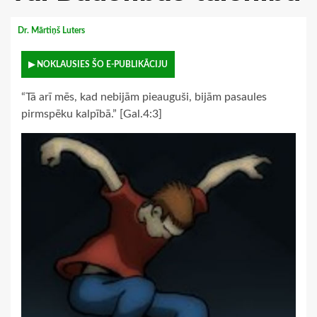
Dr. Mārtiņš Luters
▶ NOKLAUSIES ŠO E-PUBLIKĀCIJU
“Tā arī mēs, kad nebijām pieauguši, bijām pasaules
pirmspēku kalpībā.” [Gal.4:3]