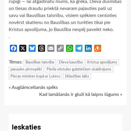
rūpīgi — lai atgādinātu mums, ka grēka, Dieva dusmības
un tiesas draudu priekšā nevaram paļauties paši uz
savu vai Bauslības taisnību, visiem spēkiem cenšoties
novērst skatienu no Bauslības un turēties tikai pie
Kristus apsolījuma, jo Bauslība nespēj paveikt neko.
.
Facebook
X
Bluesky
Threads
Email
Copy
WhatsApp
Telegram
LinkedIn
Draugiem
Link
Tēmas:
Bauslības taisnība
Dieva bauslība
Kristus apsolījums
pasaules pirmspēki
Pāvila vēstules galatiešiem skaidrojums
Piecas minūtes kopā ar Luteru
žēlastības laiks
Continue
« Augšāmcelšanās spēks
Kad lamāšanās ir gluži kā laipns lūgums »
Reading
Ieskaties