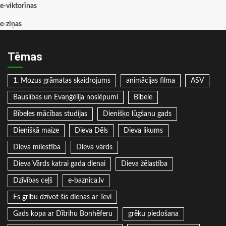
e-viktorīnas
e-ziņas
Tēmas
1. Mozus grāmatas skaidrojums
animācijas filma
ASV
Bauslības un Evaņģēlija noslēpumi
Bībele
Bībeles mācības studijas
Dienišķo lūgšanu gads
Dienišķā maize
Dieva Dēls
Dieva likums
Dieva mīlestība
Dieva vārds
Dieva Vārds katrai gada dienai
Dieva žēlastība
Dzīvības ceļš
e-baznica.lv
Es gribu dzīvot šīs dienas ar Tevi
Gads kopa ar Dītrihu Bonhēferu
grēku piedošana