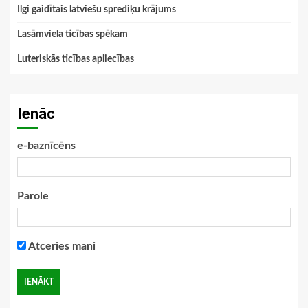
Ilgi gaidītais latviešu sprediķu krājums
Lasāmviela ticības spēkam
Luteriskās ticības apliecības
Ienāc
e-baznīcēns
Parole
Atceries mani