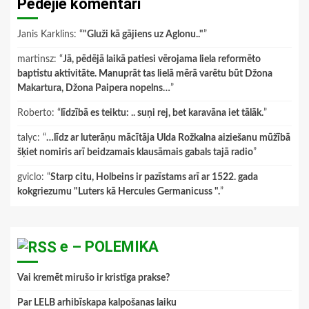
Pēdējie komentāri
Janis Karklins
: “
"Gluži kā gājiens uz Aglonu.."
”
martinsz
: “
Jā, pēdējā laikā patiesi vērojama liela reformēto
baptistu aktivitāte. Manuprāt tas lielā mērā varētu būt Džona
Makartura, Džona Paipera nopelns…
”
Roberto
: “
līdzībā es teiktu: .. suņi rej, bet karavāna iet tālāk.
”
talyc
: “
…līdz ar luterāņu mācītāja Ulda Rožkalna aiziešanu mūžībā
šķiet nomiris arī beidzamais klausāmais gabals tajā radio
”
gviclo
: “
Starp citu, Holbeins ir pazīstams arī ar 1522. gada
kokgriezumu "Luters kā Hercules Germanicuss ".
”
e – POLEMIKA
Vai kremēt mirušo ir kristīga prakse?
Par LELB arhibīskapa kalpošanas laiku