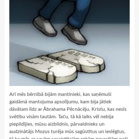
Arī mēs bērnībā bijām mantinieki, kas saņēmuši
gaidāmā mantojuma apsolījumu, kam bija jātiek
dāvātam līdz ar Ābrahama Pēcnācēju, Kristu, kas nesīs
svētību visām tautām. Taču, tā kā laiks vēl nebija
piepildījies, mūsu aizbildnis, pārvaldnieks un
audzinātājs Mozus turēja mūs sagūstītus un ieslēgtus,