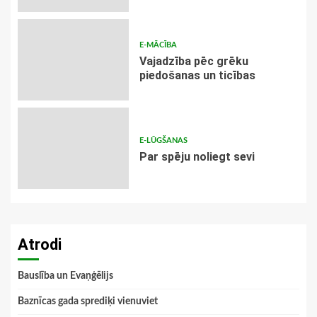
E-MĀCĪBA
Vajadzība pēc grēku
piedošanas un ticības
E-LŪGŠANAS
Par spēju noliegt sevi
Atrodi
Bauslība un Evaņģēlijs
Baznīcas gada sprediķi vienuviet