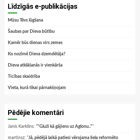
Līdzīgās e-publikācijas
Mūsu Tēvs lūgšana
Šaubas par Dieva būtību
Kamēr būs dienas virs zemes
Ko nozīmē Dieva dzemdētāja?
Dieva atklāšanās ir vienkārša
Ticības skaidrība
Vieta, kurā tikai pārnakšņojam
Pēdējie komentāri
Janis Karklins
: “
"Gluži kā gājiens uz Aglonu.."
”
martinsz
: “
Jā, pēdējā laikā patiesi vērojama liela reformēto