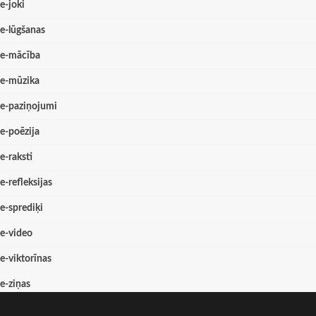
e-joki
e-lūgšanas
e-mācība
e-mūzika
e-paziņojumi
e-poēzija
e-raksti
e-refleksijas
e-sprediķi
e-video
e-viktorīnas
e-ziņas