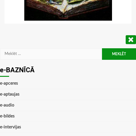
Meklēt:
e-BAZNĪCĀ
e-apceres
e-aptaujas
e-audio
e-bildes
e-intervijas