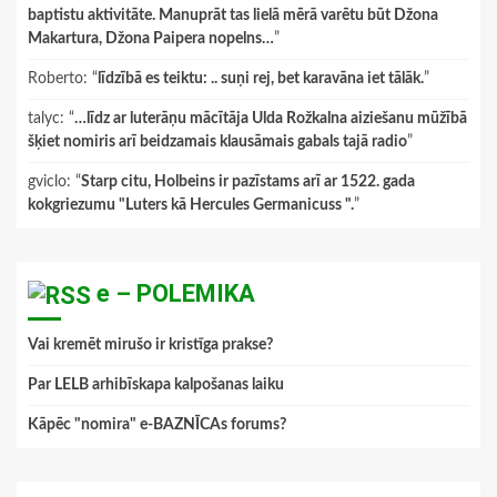
baptistu aktivitāte. Manuprāt tas lielā mērā varētu būt Džona
Makartura, Džona Paipera nopelns…
”
Roberto
: “
līdzībā es teiktu: .. suņi rej, bet karavāna iet tālāk.
”
talyc
: “
…līdz ar luterāņu mācītāja Ulda Rožkalna aiziešanu mūžībā
šķiet nomiris arī beidzamais klausāmais gabals tajā radio
”
gviclo
: “
Starp citu, Holbeins ir pazīstams arī ar 1522. gada
kokgriezumu "Luters kā Hercules Germanicuss ".
”
e – POLEMIKA
Vai kremēt mirušo ir kristīga prakse?
Par LELB arhibīskapa kalpošanas laiku
Kāpēc "nomira" e-BAZNĪCAs forums?