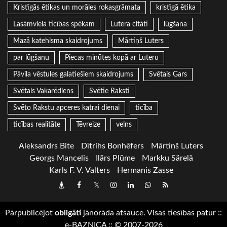
Kristīgās ētikas un morāles rokasgrāmata
kristīgā ētika
Lasāmviela ticības spēkam
Lutera citāti
lūgšana
Mazā katehisma skaidrojums
Mārtiņš Luters
par lūgšanu
Piecas minūtes kopā ar Luteru
Pāvila vēstules galatiešiem skaidrojums
Svētais Gars
Svētais Vakarēdiens
Svētie Raksti
Svēto Rakstu apceres katrai dienai
ticība
ticības realitāte
Tēvreize
velns
Aleksandrs Bite
Dītrihs Bonhēfers
Mārtiņš Luters
Georgs Mancelis
Ilārs Plūme
Markku Särelä
Karls F. V. Valters
Hermanis Zasse
Draugiem
Facebook
Twitter
Instagram
LinkedIn
whatsapp
RSS
Pārpublicējot
obligāti
jānorāda atsauce. Visas tiesības patur
::
e-BAZNICA
::
© 2007-2026