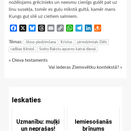
nožēlojams grēcinieks un neesmu cienīgs gulēt pat uz
linu susekļa, tomēr es guļu mīkstā gultā, kamēr mans
Kungs guļ silē uz cietiem salmiem.
Facebook
X
Bluesky
Threads
Email
Copy
WhatsApp
Telegram
LinkedIn
Draugiem
Link
Tēmas:
Jēzus piedzimšana
Kristus
pirmdzimtais Dēls
radības Ķēniņš
Svēto Rakstu apceres katrai dienai
Continue
« Dieva testaments
Vai iederas Ziemsvētku kontekstā? »
Reading
Ieskaties
Uzmanību: muļķi
Iemiesošanās
un neprašas!
brīnums