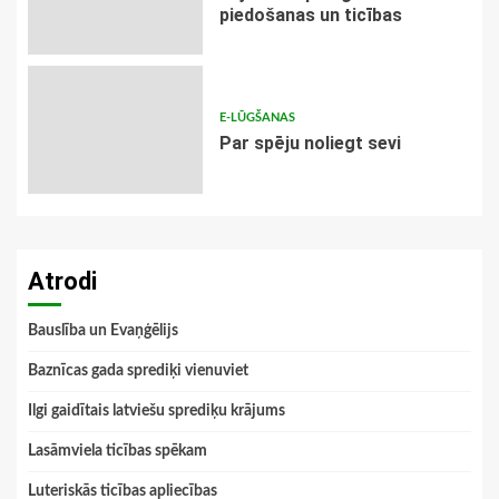
piedošanas un ticības
E-LŪGŠANAS
Par spēju noliegt sevi
Atrodi
Bauslība un Evaņģēlijs
Baznīcas gada sprediķi vienuviet
Ilgi gaidītais latviešu sprediķu krājums
Lasāmviela ticības spēkam
Luteriskās ticības apliecības