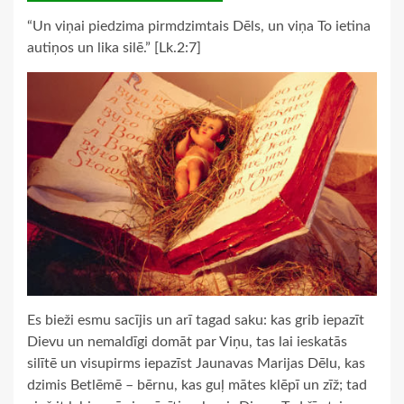
“Un viņai piedzima pirmdzimtais Dēls, un viņa To ietina
autiņos un lika silē.” [Lk.2:7]
Es bieži esmu sacījis un arī tagad saku: kas grib iepazīt
Dievu un nemaldīgi domāt par Viņu, tas lai ieskatās
silītē un visupirms iepazīst Jaunavas Marijas Dēlu, kas
dzimis Betlēmē – bērnu, kas guļ mātes klēpī un zīž; tad