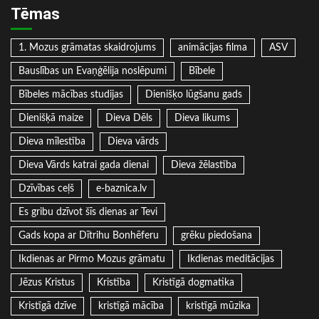
Tēmas
1. Mozus grāmatas skaidrojums
animācijas filma
ASV
Bauslības un Evaņģēlija noslēpumi
Bībele
Bībeles mācības studijas
Dienišķo lūgšanu gads
Dienišķā maize
Dieva Dēls
Dieva likums
Dieva mīlestība
Dieva vārds
Dieva Vārds katrai gada dienai
Dieva žēlastība
Dzīvības ceļš
e-baznica.lv
Es gribu dzīvot šīs dienas ar Tevi
Gads kopa ar Dītrihu Bonhēferu
grēku piedošana
Ikdienas ar Pirmo Mozus grāmatu
Ikdienas meditācijas
Jēzus Kristus
Kristība
Kristīgā dogmatika
Kristīgā dzīve
kristīgā mācība
kristīgā mūzika