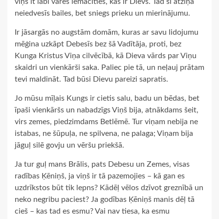
viņš it labi varēs iemācīties, kas ir Dievs. Tad šī atziņa
neiedvesīs bailes, bet sniegs prieku un mierinājumu.
Ir jāsargās no augstām domām, kuras ar savu lidojumu
mēģina uzkāpt Debesīs bez šā Vadītāja, proti, bez
Kunga Kristus Viņa cilvēcībā, kā Dieva vārds par Viņu
skaidri un vienkārši saka. Paliec pie tā, un neļauj prātam
tevi maldināt. Tad būsi Dievu pareizi sapratis.
Jo mūsu mīļais Kungs ir cietis salu, badu un bēdas, bet
īpaši vienkāršs un nabadzīgs Viņš bija, atnākdams šeit,
virs zemes, piedzimdams Betlēmē. Tur viņam nebija ne
istabas, ne šūpuļa, ne spilvena, ne palaga; Viņam bija
jāguļ silē govju un vēršu priekšā.
Ja tur guļ mans Brālis, pats Debesu un Zemes, visas
radības Ķēniņš, ja viņš ir tā pazemojies – kā gan es
uzdrīkstos būt tik lepns? Kādēļ vēlos dzīvot greznībā un
neko negribu paciest? Ja godības Ķēniņš manis dēļ tā
cieš – kas tad es esmu? Vai nav tiesa, ka esmu