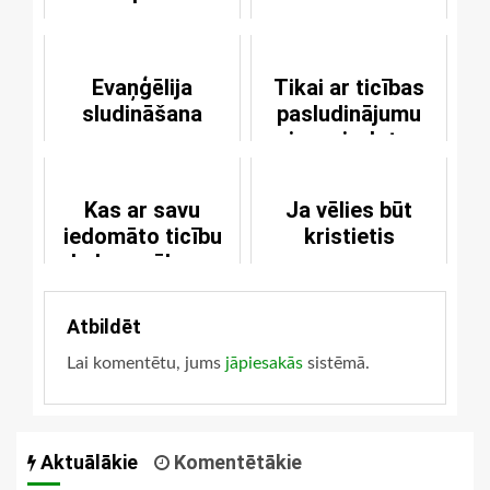
Evaņģēlija
Tikai ar ticības
sludināšana
pasludinājumu
jums ir dots
Svētais Gars
Kas ar savu
Ja vēlies būt
iedomāto ticību
kristietis
kalpo grēkam,
nepazīst Dievu
Atbildēt
Lai komentētu, jums
jāpiesakās
sistēmā.
Aktuālākie
Komentētākie