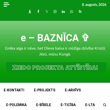
Skip
8. augusts, 2026
to
Draugiem
Facebook
Twitter
Instagram
LinkedIn
whatsapp
RSS
content
e – BAZNĪCA ✞
Grēka alga ir nāve, bet Dieva balva ir mūžīga dzīvība Kristū
Jēzū, mūsu Kungā.
E-KONTAKTI
E-PROJEKTS
E-ARHĪVS
E-POLEMIKA
E-BĪBELE
E-TICĪBA
E-LTA