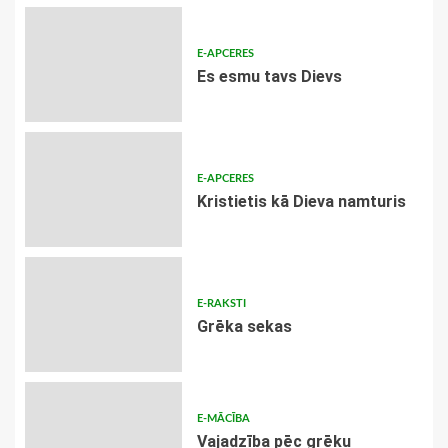
E-APCERES
Es esmu tavs Dievs
E-APCERES
Kristietis kā Dieva namturis
E-RAKSTI
Grēka sekas
E-MĀCĪBA
Vajadzība pēc grēku