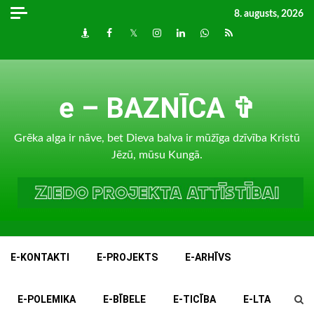
Skip
8. augusts, 2026
to
Draugiem
Facebook
Twitter
Instagram
LinkedIn
whatsapp
RSS
content
e – BAZNĪCA ✞
Grēka alga ir nāve, bet Dieva balva ir mūžīga dzīvība Kristū
Jēzū, mūsu Kungā.
E-KONTAKTI
E-PROJEKTS
E-ARHĪVS
E-POLEMIKA
E-BĪBELE
E-TICĪBA
E-LTA