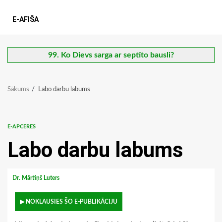
E-AFIŠA
99. Ko Dievs sarga ar septīto bausli?
Sākums
Labo darbu labums
E-APCERES
Labo darbu labums
Dr. Mārtiņš Luters
▶ NOKLAUSIES ŠO E-PUBLIKĀCIJU