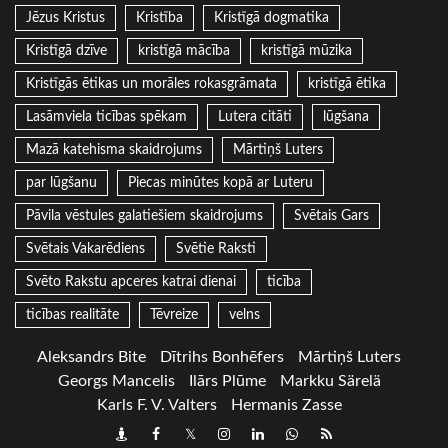
Jēzus Kristus
Kristība
Kristīgā dogmatika
Kristīgā dzīve
kristīgā mācība
kristīgā mūzika
Kristīgās ētikas un morāles rokasgrāmata
kristīgā ētika
Lasāmviela ticības spēkam
Lutera citāti
lūgšana
Mazā katehisma skaidrojums
Mārtiņš Luters
par lūgšanu
Piecas minūtes kopā ar Luteru
Pāvila vēstules galatiešiem skaidrojums
Svētais Gars
Svētais Vakarēdiens
Svētie Raksti
Svēto Rakstu apceres katrai dienai
ticība
ticības realitāte
Tēvreize
velns
Aleksandrs Bite
Dītrihs Bonhēfers
Mārtiņš Luters
Georgs Mancelis
Ilārs Plūme
Markku Särelä
Karls F. V. Valters
Hermanis Zasse
Draugiem
Facebook
Twitter
Instagram
LinkedIn
whatsapp
RSS