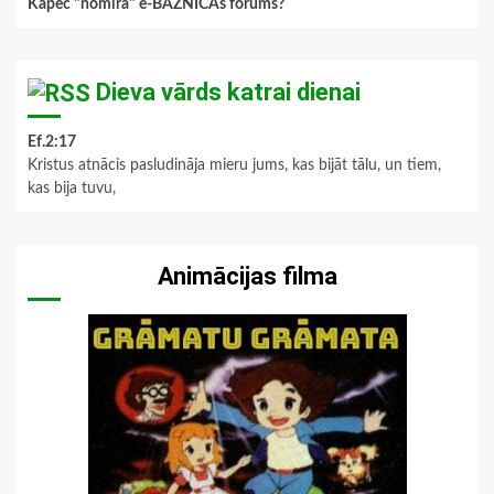
Kāpēc "nomira" e-BAZNĪCAs forums?
Dieva vārds katrai dienai
Ef.2:17
Kristus atnācis pasludināja mieru jums, kas bijāt tālu, un tiem,
kas bija tuvu,
Animācijas filma