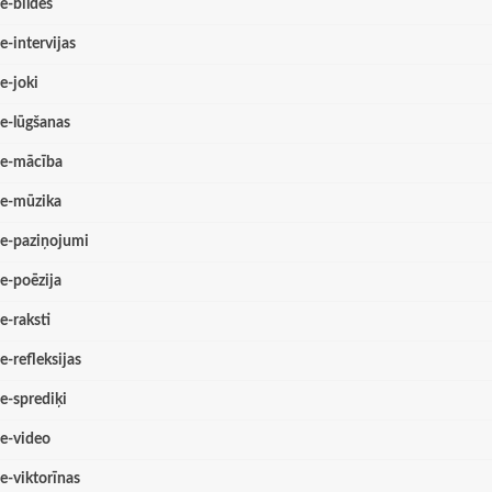
e-bildes
e-intervijas
e-joki
e-lūgšanas
e-mācība
e-mūzika
e-paziņojumi
e-poēzija
e-raksti
e-refleksijas
e-sprediķi
e-video
e-viktorīnas