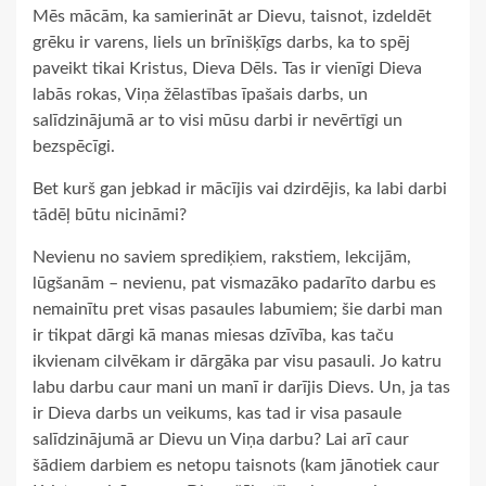
Mēs mācām, ka samierināt ar Dievu, taisnot, izdeldēt
grēku ir varens, liels un brīnišķīgs darbs, ka to spēj
paveikt tikai Kristus, Dieva Dēls. Tas ir vienīgi Dieva
labās rokas, Viņa žēlastības īpašais darbs, un
salīdzinājumā ar to visi mūsu darbi ir nevērtīgi un
bezspēcīgi.
Bet kurš gan jebkad ir mācījis vai dzirdējis, ka labi darbi
tādēļ būtu nicināmi?
Nevienu no saviem sprediķiem, rakstiem, lekcijām,
lūgšanām – nevienu, pat vismazāko padarīto darbu es
nemainītu pret visas pasaules labumiem; šie darbi man
ir tikpat dārgi kā manas miesas dzīvība, kas taču
ikvienam cilvēkam ir dārgāka par visu pasauli. Jo katru
labu darbu caur mani un manī ir darījis Dievs. Un, ja tas
ir Dieva darbs un veikums, kas tad ir visa pasaule
salīdzinājumā ar Dievu un Viņa darbu? Lai arī caur
šādiem darbiem es netopu taisnots (kam jānotiek caur