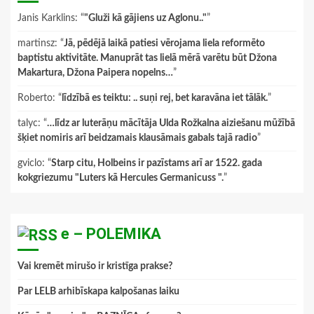
Janis Karklins
: “
"Gluži kā gājiens uz Aglonu.."
”
martinsz
: “
Jā, pēdējā laikā patiesi vērojama liela reformēto
baptistu aktivitāte. Manuprāt tas lielā mērā varētu būt Džona
Makartura, Džona Paipera nopelns…
”
Roberto
: “
līdzībā es teiktu: .. suņi rej, bet karavāna iet tālāk.
”
talyc
: “
…līdz ar luterāņu mācītāja Ulda Rožkalna aiziešanu mūžībā
šķiet nomiris arī beidzamais klausāmais gabals tajā radio
”
gviclo
: “
Starp citu, Holbeins ir pazīstams arī ar 1522. gada
kokgriezumu "Luters kā Hercules Germanicuss ".
”
e – POLEMIKA
Vai kremēt mirušo ir kristīga prakse?
Par LELB arhibīskapa kalpošanas laiku