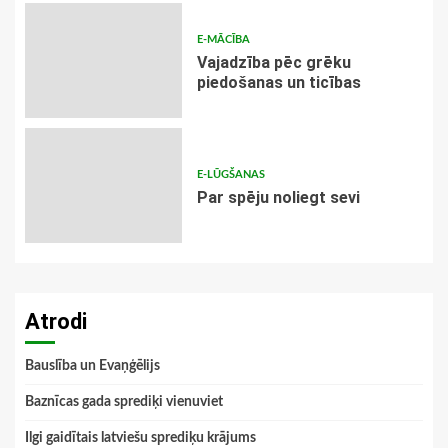
E-MĀCĪBA
Vajadzība pēc grēku
piedošanas un ticības
E-LŪGŠANAS
Par spēju noliegt sevi
Atrodi
Bauslība un Evaņģēlijs
Baznīcas gada sprediķi vienuviet
Ilgi gaidītais latviešu sprediķu krājums