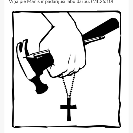
Viņa pie Manis ir padarījusi labu darbu. (Mt.26:10)