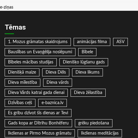
e-ziņas
Tēmas
1. Mozus grāmatas skaidrojums
animācijas filma
ASV
Bauslības un Evaņģēlija noslēpumi
Bībele
Bībeles mācības studijas
Dienišķo lūgšanu gads
Dienišķā maize
Dieva Dēls
Dieva likums
Dieva mīlestība
Dieva vārds
Dieva Vārds katrai gada dienai
Dieva žēlastība
Dzīvības ceļš
e-baznica.lv
Es gribu dzīvot šīs dienas ar Tevi
Gads kopa ar Dītrihu Bonhēferu
grēku piedošana
Ikdienas ar Pirmo Mozus grāmatu
Ikdienas meditācijas