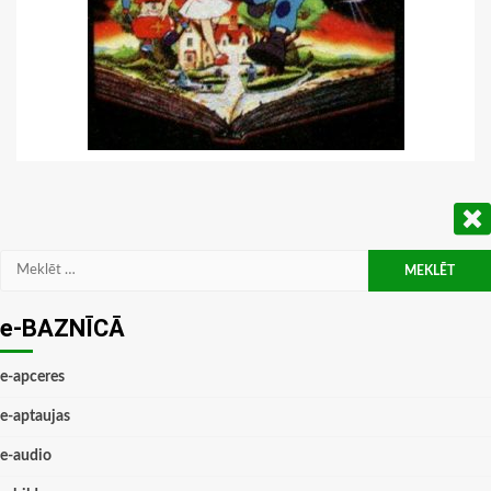
Meklēt:
e-BAZNĪCĀ
e-apceres
e-aptaujas
e-audio