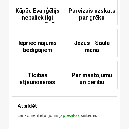
Kāpēc Evaņģēlijs
Pareizais uzskats
nepaliek ilgi
par grēku
nesagrozīts?
Iepriecinājums
Jēzus - Saule
bēdīgajiem
mana
Ticības
Par mantojumu
atjaunošanas
un derību
svētkos
Atbildēt
Lai komentētu, jums
jāpiesakās
sistēmā.