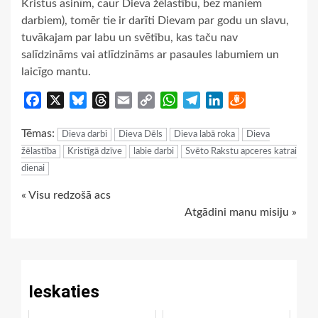
Kristus asinīm, caur Dieva žēlastību, bez maniem
darbiem), tomēr tie ir darīti Dievam par godu un slavu,
tuvākajam par labu un svētību, kas taču nav
salīdzināms vai atlīdzināms ar pasaules labumiem un
laicīgo mantu.
Facebook
X
Bluesky
Threads
Email
Copy
WhatsApp
Telegram
LinkedIn
Draugiem
Link
Tēmas:
Dieva darbi
Dieva Dēls
Dieva labā roka
Dieva
žēlastība
Kristīgā dzīve
labie darbi
Svēto Rakstu apceres katrai
dienai
Continue
« Visu redzošā acs
Atgādini manu misiju »
Reading
Ieskaties