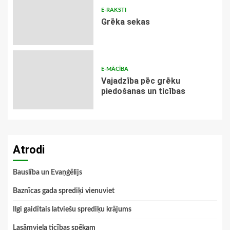
E-RAKSTI
Grēka sekas
E-MĀCĪBA
Vajadzība pēc grēku
piedošanas un ticības
Atrodi
Bauslība un Evaņģēlijs
Baznīcas gada sprediķi vienuviet
Ilgi gaidītais latviešu sprediķu krājums
Lasāmviela ticības spēkam