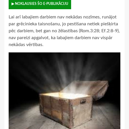
▶ NOKLAUSIES ŠO E-PUBLIKĀCIJU
Lai arī labajiem darbiem nav nekādas nozīmes, runājot
par grēcinieka taisnošanu, jo pestīšana netiek piešķirta
pēc darbiem, bet gan no žēlastības (Rom.3:28; Ef.2:8-9),
nav pareizi apgalvot, ka labajiem darbiem nav vispār
nekādas vērtības.