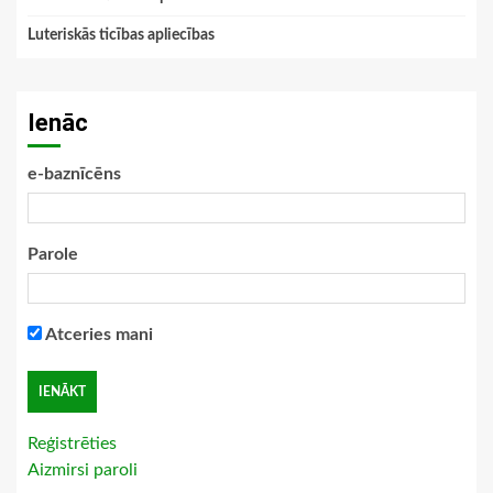
Luteriskās ticības apliecības
Ienāc
e-baznīcēns
Parole
Atceries mani
Reģistrēties
Aizmirsi paroli