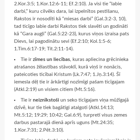
2.Kor.3:5; 1.Kor.12:6-11; Ef.2:10). Ja visi tie “labie
darbi,” kuru cilvēks dara, lai izpelnītos pestīšanu,
Rakstos ir nosodīti kā “miesas darbi” (Gal.3:2-3, 10),
tad ticīgo labie darbi Rakstos tiek slavēti un godināti
kā “Gara augļi” (Gal.5:22-23), kurus viņos izraisa pats
Dievs, lai pagodinātu sevi (Ef.2:10; Kol.1:5-6;
1.Tim.6:17-19; Tit.2:11-14).
Tie ir
zīmes un liecības
, kuras apliecina grēcinieka
atrašanos žēlastības stāvoklī, kurā viņš ir nonācis,
pateicoties ticībai Kristum (Lk.7:47; 1.Jņ.3:14). Šī
iemesla dēļ tie ir ārkārtīgi nozīmīgi pašam ticīgajam
(Atkl.2:19) un visiem citiem (Mt.5:16).
Tie ir
neiznīkstoši
un seko ticīgajam viņa mūžīgajā
dzīvē, kur tie tiek bagātīgi atalgoti (Atkl.14:13;
Mt.5:12; 19:29; 10:42; Gal.6:9), turpretī visus zemes
darbus pastarajā dienā aprīs uguns (Mt.24:35;
1.Kor.7:31; 2.Pēt.3:10).