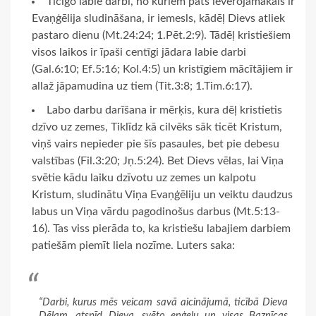
Ticīgo labie darbi, no kuriem pats ievērojamākais ir
Evaņģēlija sludināšana, ir iemesls, kādēļ Dievs atliek
pastaro dienu (Mt.24:24; 1.Pēt.2:9). Tādēļ kristiešiem
visos laikos ir īpaši centīgi jādara labie darbi
(Gal.6:10; Ef.5:16; Kol.4:5) un kristīgiem mācītājiem ir
allaž jāpamudina uz tiem (Tit.3:8; 1.Tim.6:17).
Labo darbu darīšana ir mērķis, kura dēļ kristietis
dzīvo uz zemes, Tiklīdz kā cilvēks sāk ticēt Kristum,
viņš vairs nepieder pie šīs pasaules, bet pie debesu
valstības (Fil.3:20; Jņ.5:24). Bet Dievs vēlas, lai Viņa
svētie kādu laiku dzīvotu uz zemes un kalpotu
Kristum, sludinātu Viņa Evaņģēliju un veiktu daudzus
labus un Viņa vārdu pagodinošus darbus (Mt.5:13-
16). Tas viss pierāda to, ka kristiešu labajiem darbiem
patiešām piemīt liela nozīme. Luters saka:
“Darbi, kurus mēs veicam savā aicinājumā, ticībā Dieva
Dēlam, atspīd Dieva, svēto eņģeļu un visas Baznīcas