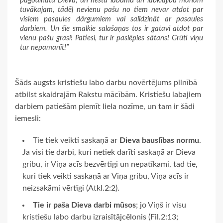
pagodinātu Dievu, un nestu labumu un labklājību manam
tuvākajam, tādēļ nevienu pašu no tiem nevar atdot par
visiem pasaules dārgumiem vai salīdzināt ar pasaules
darbiem. Un šie smalkie salašaņas tos ir gatavi atdot par
vienu pašu grasi! Patiesi, tur ir paslēpies sātans! Grūti viņu
tur nepamanīt!”
Šāds augsts kristiešu labo darbu novērtējums pilnībā
atbilst skaidrajām Rakstu mācībām. Kristiešu labajiem
darbiem patiešām piemīt liela nozīme, un tam ir šādi
iemesli:
Tie tiek veikti saskaņā ar
Dieva bauslības normu
.
Ja visi tie darbi, kuri netiek darīti saskaņā ar Dieva
gribu, ir Viņa acīs bezvērtīgi un nepatīkami, tad tie,
kuri tiek veikti saskaņā ar Viņa gribu, Viņa acīs ir
neizsakāmi vērtīgi (Atkl.2:2).
Tie ir paša Dieva darbi mūsos
; jo Viņš ir visu
kristiešu labo darbu izraisītājcēlonis (Fil.2:13;