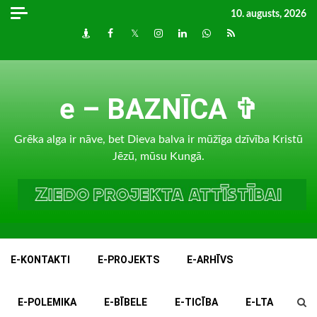
Skip
10. augusts, 2026
to
Draugiem
Facebook
Twitter
Instagram
LinkedIn
whatsapp
RSS
content
e – BAZNĪCA ✞
Grēka alga ir nāve, bet Dieva balva ir mūžīga dzīvība Kristū
Jēzū, mūsu Kungā.
E-KONTAKTI
E-PROJEKTS
E-ARHĪVS
E-POLEMIKA
E-BĪBELE
E-TICĪBA
E-LTA