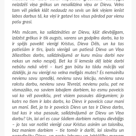
neizdzēš viņa grēkus un nesalīdzina viņu ar Dievu. Velns
tam vēl pieliek klāt nedaudz no sevis un liek viņiem ienīst
labos darbus tā, ka viņi ir gatavi tos visus pārdod par vienu
pašu grasi.
Mēs mācam, ka salīdzināties ar Dievu, kļūt dievbijīgam,
izdzēst grēkus ir tik augsts, varens un godpilns darbs, ka to
ir spējis paveikt vienīgi Kristus, Dieva Dēls, un ka tas
patiešām ir tīrs, īpašs vienīgā un patiesā Dieva un Viņa
žēlastības darbs, salīdzinājumā ar kuru mūsu darbi nav
nekas un neko nespēj. Bet ka šī iemesla dēļ labie darbi
nebūtu nekā vērti – kurš gan būtu ko tādu mācījis vai
dzidējis, ja nu vienīgi no velna melīgās mutes? Es nemainītu
nevienu savu sprediķi, nevienu savu lekciju, nevienu savu
rakstu darbu, nevienu savu Tēvreizi, nevienu pašu, pat ne
vismazāko, no saviem labajiem darbiem, ko esmu paveicis
vai ko vēl paveikšu, pret visiem pasaules dārgumiem; jo
katrs no tiem ir labs darbs, ko Dievs ir paveicis caur mani
un manī. Bet, ja to ir paveicis Dievs un tas ir Dieva darbs,
tad kas ir visa pasaule, salīdzinājumā ar Dievu un Viņa
darbu? Un, lai arī es caur šādiem darbiem netopu dievbijīgs
– jo tas var notikt vienīgi caur Kristus asinīm un taisnību,
bez maniem darbiem – tie tomēr ir darīti, lai slavētu un