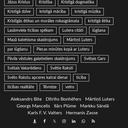
Jēzus Kristus
Kristība
Kristīgā dogmatika
Kristīgā dzīve
kristīgā mācība
kristīgā mūzika
Kristīgās ētikas un morāles rokasgrāmata
kristīgā ētika
Lasāmviela ticības spēkam
Lutera citāti
lūgšana
Mazā katehisma skaidrojums
Mārtiņš Luters
par lūgšanu
Piecas minūtes kopā ar Luteru
Pāvila vēstules galatiešiem skaidrojums
Svētais Gars
Svētais Vakarēdiens
Svētie Raksti
Svēto Rakstu apceres katrai dienai
ticība
ticības realitāte
Tēvreize
velns
Aleksandrs Bite
Dītrihs Bonhēfers
Mārtiņš Luters
Georgs Mancelis
Ilārs Plūme
Markku Särelä
Karls F. V. Valters
Hermanis Zasse
Draugiem
Facebook
Twitter
Instagram
LinkedIn
whatsapp
RSS