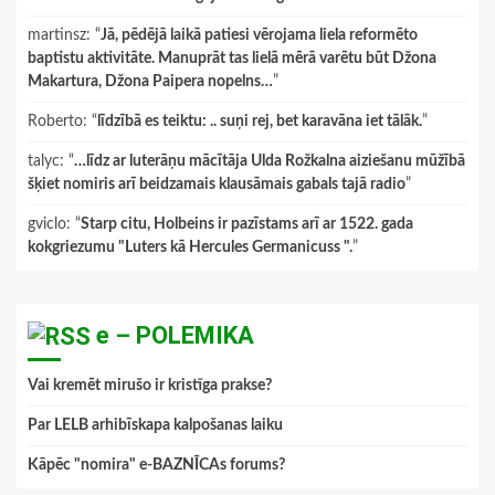
martinsz
: “
Jā, pēdējā laikā patiesi vērojama liela reformēto
baptistu aktivitāte. Manuprāt tas lielā mērā varētu būt Džona
Makartura, Džona Paipera nopelns…
”
Roberto
: “
līdzībā es teiktu: .. suņi rej, bet karavāna iet tālāk.
”
talyc
: “
…līdz ar luterāņu mācītāja Ulda Rožkalna aiziešanu mūžībā
šķiet nomiris arī beidzamais klausāmais gabals tajā radio
”
gviclo
: “
Starp citu, Holbeins ir pazīstams arī ar 1522. gada
kokgriezumu "Luters kā Hercules Germanicuss ".
”
e – POLEMIKA
Vai kremēt mirušo ir kristīga prakse?
Par LELB arhibīskapa kalpošanas laiku
Kāpēc "nomira" e-BAZNĪCAs forums?