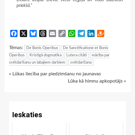
priekšā.”
Facebook
X
Bluesky
Threads
Email
Copy
WhatsApp
Telegram
LinkedIn
Draugiem
Link
Tēmas:
De Bonis Operibus
De Sanctificatione et Bonis
Operibus
Kristīgā dogmatika
Lutera citāti
mācība par
svētdarīšanu un labajiem darbiem
svētdarīšana
Continue
« Lūkas liecība par piedzimšanu no jaunavas
Lūka kā himnu apkopotājs »
Reading
Ieskaties