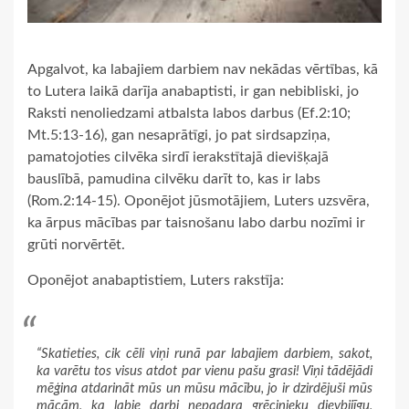
Apgalvot, ka labajiem darbiem nav nekādas vērtības, kā
to Lutera laikā darīja anabaptisti, ir gan nebibliski, jo
Raksti nenoliedzami atbalsta labos darbus (Ef.2:10;
Mt.5:13-16), gan nesaprātīgi, jo pat sirdsapziņa,
pamatojoties cilvēka sirdī ierakstītajā dievišķajā
bauslībā, pamudina cilvēku darīt to, kas ir labs
(Rom.2:14-15). Oponējot jūsmotājiem, Luters uzsvēra,
ka ārpus mācības par taisnošanu labo darbu nozīmi ir
grūti norvērtēt.
Oponējot anabaptistiem, Luters rakstīja:
“Skatieties, cik cēli viņi runā par labajiem darbiem, sakot,
ka varētu tos visus atdot par vienu pašu grasi! Viņi tādējādi
mēģina atdarināt mūs un mūsu mācību, jo ir dzirdējuši mūs
mācām, ka labie darbi nepadara grēcinieku dievbijīgu,