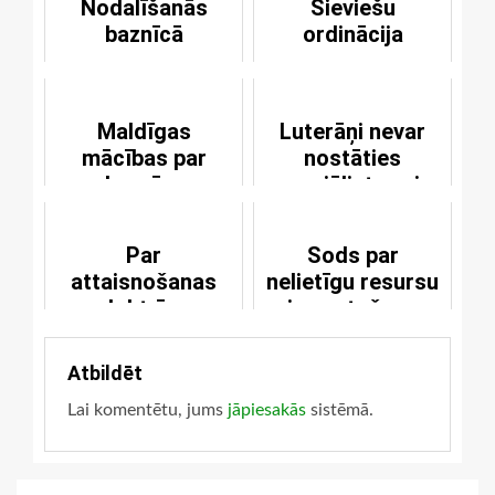
Nodalīšanās
Sieviešu
baznīcā
ordinācija
Maldīgas
Luterāņi nevar
mācības par
nostāties
baznīcu
sociālistu vai
komunistu pusē
Par
Sods par
attaisnošanas
nelietīgu resursu
doktrīnu
izmantošanu
Atbildēt
Lai komentētu, jums
jāpiesakās
sistēmā.