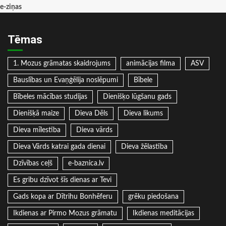
e-ziņas
Tēmas
1. Mozus grāmatas skaidrojums
animācijas filma
ASV
Bauslības un Evaņģēlija noslēpumi
Bībele
Bībeles mācības studijas
Dienišķo lūgšanu gads
Dienišķā maize
Dieva Dēls
Dieva likums
Dieva mīlestība
Dieva vārds
Dieva Vārds katrai gada dienai
Dieva žēlastība
Dzīvības ceļš
e-baznica.lv
Es gribu dzīvot šīs dienas ar Tevi
Gads kopa ar Dītrihu Bonhēferu
grēku piedošana
Ikdienas ar Pirmo Mozus grāmatu
Ikdienas meditācijas