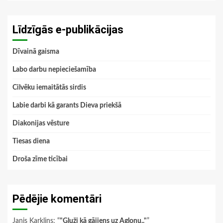
Līdzīgās e-publikācijas
Dīvainā gaisma
Labo darbu nepieciešamība
Cilvēku iemaitātās sirdis
Labie darbi kā garants Dieva priekšā
Diakonijas vēsture
Tiesas diena
Droša zīme ticībai
Pēdējie komentāri
Janis Karklins
: “
"Gluži kā gājiens uz Aglonu.."
”