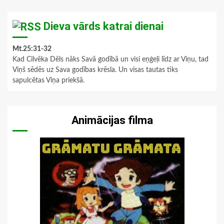
Dieva vārds katrai dienai
Mt.25:31-32
Kad Cilvēka Dēls nāks Savā godībā un visi eņģeļi līdz ar Viņu, tad
Viņš sēdēs uz Sava godības krēsla. Un visas tautas tiks
sapulcētas Viņa priekšā.
Animācijas filma