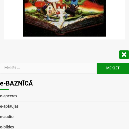
Meklēt:
e-BAZNĪCĀ
e-apceres
e-aptaujas
e-audio
e-bildes