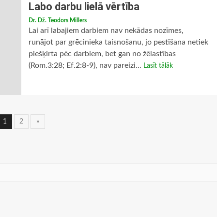
Labo darbu lielā vērtība
Dr. Dž. Teodors Millers
Lai arī labajiem darbiem nav nekādas nozīmes,
runājot par grēcinieka taisnošanu, jo pestīšana netiek
piešķirta pēc darbiem, bet gan no žēlastības
(Rom.3:28; Ef.2:8-9), nav pareizi...
Lasīt tālāk
Ziņu
1
2
»
navigācija