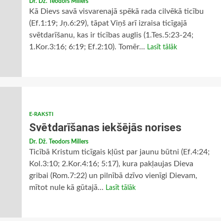
Dr. Dž. Teodors Millers
Kā Dievs savā visvarenajā spēkā rada cilvēkā ticību
(Ef.1:19; Jņ.6:29), tāpat Viņš arī izraisa ticīgajā
svētdarīšanu, kas ir ticības auglis (1.Tes.5:23-24;
1.Kor.3:16; 6:19; Ef.2:10). Tomēr...
Lasīt tālāk
E-RAKSTI
Svētdarīšanas iekšējās norises
Dr. Dž. Teodors Millers
Ticībā Kristum ticīgais kļūst par jaunu būtni (Ef.4:24;
Kol.3:10; 2.Kor.4:16; 5:17), kura pakļaujas Dieva
gribai (Rom.7:22) un pilnībā dzīvo vienīgi Dievam,
mītot nule kā gūtajā...
Lasīt tālāk