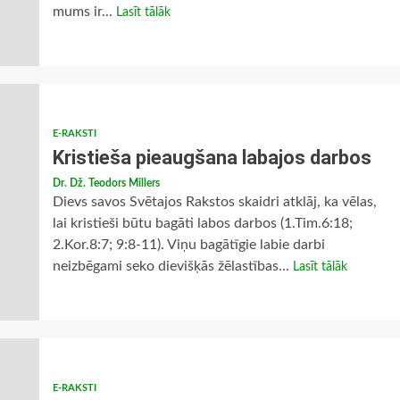
mums ir...
Lasīt tālāk
E-RAKSTI
Kristieša pieaugšana labajos darbos
Dr. Dž. Teodors Millers
Dievs savos Svētajos Rakstos skaidri atklāj, ka vēlas,
lai kristieši būtu bagāti labos darbos (1.Tim.6:18;
2.Kor.8:7; 9:8-11). Viņu bagātīgie labie darbi
neizbēgami seko dievišķās žēlastības...
Lasīt tālāk
E-RAKSTI