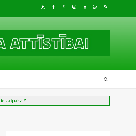
Draugiem
Facebook
Twitter
Instagram
LinkedIn
whatsapp
RSS
ties atpakaļ?