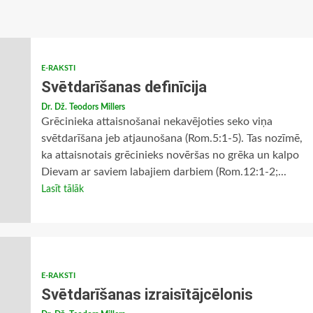
E-RAKSTI
Svētdarīšanas definīcija
Dr. Dž. Teodors Millers
Grēcinieka attaisnošanai nekavējoties seko viņa
svētdarīšana jeb atjaunošana (Rom.5:1-5). Tas nozīmē,
ka attaisnotais grēcinieks novēršas no grēka un kalpo
Dievam ar saviem labajiem darbiem (Rom.12:1-2;...
Lasīt tālāk
E-RAKSTI
Svētdarīšanas izraisītājcēlonis