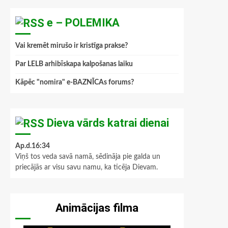
e – POLEMIKA
Vai kremēt mirušo ir kristīga prakse?
Par LELB arhibīskapa kalpošanas laiku
Kāpēc "nomira" e-BAZNĪCAs forums?
Dieva vārds katrai dienai
Ap.d.16:34
Viņš tos veda savā namā, sēdināja pie galda un
priecājās ar visu savu namu, ka ticēja Dievam.
Animācijas filma