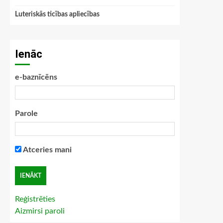
Luteriskās ticības apliecības
Ienāc
e-baznīcēns
Parole
Atceries mani
Reģistrēties
Aizmirsi paroli