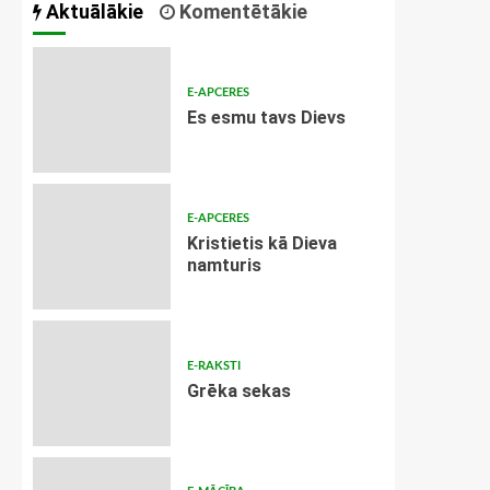
Aktuālākie
Komentētākie
E-APCERES
Es esmu tavs Dievs
E-APCERES
Kristietis kā Dieva
namturis
E-RAKSTI
Grēka sekas