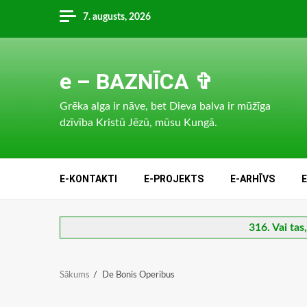
Skip
7. augusts, 2026
to
content
e – BAZNĪCA ✞
Grēka alga ir nāve, bet Dieva balva ir mūžīga
dzīvība Kristū Jēzū, mūsu Kungā.
E-KONTAKTI
E-PROJEKTS
E-ARHĪVS
316. Vai tas
Sākums
De Bonis Operibus