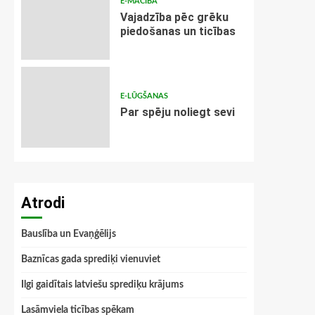
E-MĀCĪBA
Vajadzība pēc grēku
piedošanas un ticības
E-LŪGŠANAS
Par spēju noliegt sevi
Atrodi
Bauslība un Evaņģēlijs
Baznīcas gada sprediķi vienuviet
Ilgi gaidītais latviešu sprediķu krājums
Lasāmviela ticības spēkam