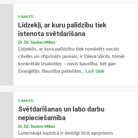
E-RAKSTI
Līdzekļi, ar kuru palīdzību tiek
īstenota svētdarīšana
Dr. Dž. Teodors Millers
Līdzeklis, ar kura palīdzību tiek nonāvēts vecais
cilvēks un stiprināts jaunais, ir Dieva Vārds, tomēr
konkrētāk izsakoties – nevis bauslība, bet gan
Evaņģēlijs. Bauslība patiešām...
Lasīt tālāk
E-RAKSTI
Svētdarīšanas un labo darbu
nepieciešamība
Dr. Dž. Teodors Millers
Luteriskajā baznīcā ir dedzīgi ticis apspriests