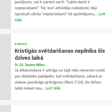
jautājums, vai ir pareizi sacīt: “Labie darbi ir
nepieciešami”. Tie, kuri atbildēja noliedzoši, bija
izpratuši vārdu “nepieciešami” kā apzīmējumu...
Lasīt
tālāk
E-RAKSTI
Kristīgās svētdarīšanas nepilnība šīs
dzīves laikā
Dr. Dž. Teodors Millers
Ja attaisnošana ir pilnīga un tajā mēs nevaram runāt
par dažādām pakāpēm, tad svētdarīšana, sakarā ar
miesas pastāvīgo grēcīgumu (Rom.7:24), šīs dzīves
laikā nekad nav...
Lasīt tālāk