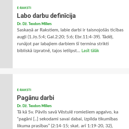
E-RAKSTI
Labo darbu definīcija
Dr. Dž. Teodors Millers
Saskaņā ar Rakstiem, labie darbi ir taisnojošās ticības
augļi (1.Jņ.5:4; Gal.2:20; 5:6; Ebr.11:4-39). Tādēļ,
runājot par labajiem darbiem šī termina strikti
bibliskā izpratnē, tajos ietilpst...
Lasīt tālāk
E-RAKSTI
Pagānu darbi
Dr. Dž. Teodors Millers
Tā kā Sv. Pāvils savā Vēstulē romiešiem apgalvo, ka
“pagāni [..] sekodami savai dabai, izpilda tikumības
likuma prasības” (2:14-15; skat. arī 1:19-20, 32),