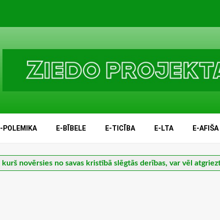
E-POLEMIKA
E-BĪBELE
E-TICĪBA
E-LTA
E-AFIŠA
, kurš novērsies no savas kristībā slēgtās derības, var vēl atgriez