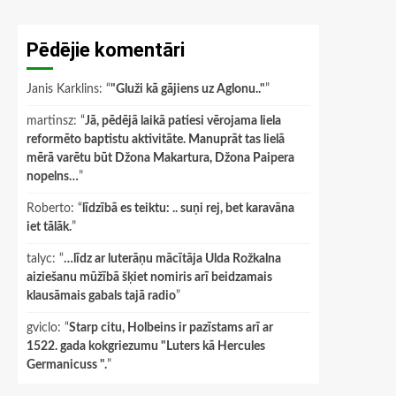
Pēdējie komentāri
Janis Karklins
: “
"Gluži kā gājiens uz Aglonu.."
”
martinsz
: “
Jā, pēdējā laikā patiesi vērojama liela
reformēto baptistu aktivitāte. Manuprāt tas lielā
mērā varētu būt Džona Makartura, Džona Paipera
nopelns…
”
Roberto
: “
līdzībā es teiktu: .. suņi rej, bet karavāna
iet tālāk.
”
talyc
: “
…līdz ar luterāņu mācītāja Ulda Rožkalna
aiziešanu mūžībā šķiet nomiris arī beidzamais
klausāmais gabals tajā radio
”
gviclo
: “
Starp citu, Holbeins ir pazīstams arī ar
1522. gada kokgriezumu "Luters kā Hercules
Germanicuss ".
”