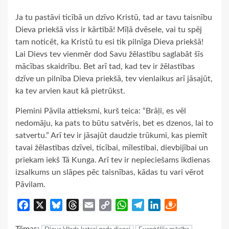
Ja tu pastāvi ticībā un dzīvo Kristū, tad ar tavu taisnību
Dieva priekšā viss ir kārtībā! Mīļā dvēsele, vai tu spēj
tam noticēt, ka Kristū tu esi tik pilnīga Dieva priekšā!
Lai Dievs tev vienmēr dod Savu žēlastību saglabāt šīs
mācības skaidrību. Bet arī tad, kad tev ir žēlastības
dzīve un pilnība Dieva priekšā, tev vienlaikus arī jāsajūt,
ka tev arvien kaut kā pietrūkst.
Piemini Pāvila attieksmi, kurš teica: “Brāļi, es vēl
nedomāju, ka pats to būtu satvēris, bet es dzenos, lai to
satvertu.” Arī tev ir jāsajūt daudzie trūkumi, kas piemīt
tavai žēlastības dzīvei, ticībai, mīlestībai, dievbijībai un
priekam iekš Tā Kunga. Arī tev ir nepieciešams ikdienas
izsalkums un slāpes pēc taisnības, kādas tu vari vērot
Pāvilam.
Facebook
X
Bluesky
Threads
Email
Copy
WhatsApp
Telegram
LinkedIn
Draugiem
Link
Tēmas: