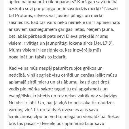
apliecinājumā būtu tik neparasts? Kurš gan savā ticībā
uzskata sevi par pilnīgu un ir sasniedzis mērķi?” Nesaki
tā! Protams, cilvēks var justies pilnīgs un mērķi
sasniedzis, kad tas vairs neko nemeklē un ir apmierināts
ar saviem sasniegumiem garīgās lietās. Neņem ļaunā,
bet labāk pārbaudi pats sevi Dieva priekšā! Mums
visiem ir viltīga un ļaunprātīgi lokana sirds [Jer.17:9].
Mums visiem ir ienaidnieks, kas ir zvērējis mūs
nogalināt un taisās to izdarīt.
Kad velns mūs nespēj paturēt rupjos grēkos un
neticībā, viņš apgriež visu otrādi un cenšas ielikt mūsu
aplamajā sirdī mieru un atslābumu, kas tikpat droši
vedīs pie mērķa sakot: tagad tu esi apgaismots un
evaņģēlisks kristietis un tev nekas vairāk nav vajadzīgs.
Nu viss ir labi. Un, pat ja viņš to neizsaka tik daudzos
vārdos, viņš tik un tā dveš dvēseles acīs savu
iemidzinošo elpu un ved to miegā un vienaldzībā. Sekas
būs tās pašas – dvēsele būs apmierināta ar savu