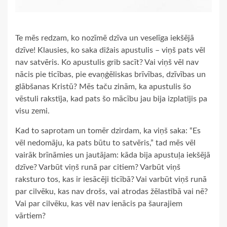
Te mēs redzam, ko nozīmē dzīva un veselīga iekšējā
dzīve! Klausies, ko saka dižais apustulis – viņš pats vēl
nav satvēris. Ko apustulis grib sacīt? Vai viņš vēl nav
nācis pie ticības, pie evaņģēliskas brīvības, dzīvības un
glābšanas Kristū? Mēs taču zinām, ka apustulis šo
vēstuli rakstīja, kad pats šo mācību jau bija izplatījis pa
visu zemi.
Kad to saprotam un tomēr dzirdam, ka viņš saka: “Es
vēl nedomāju, ka pats būtu to satvēris,” tad mēs vēl
vairāk brīnāmies un jautājam: kāda bija apustuļa iekšējā
dzīve? Varbūt viņš runā par citiem? Varbūt viņš
raksturo tos, kas ir iesācēji ticībā? Vai varbūt viņš runā
par cilvēku, kas nav drošs, vai atrodas žēlastībā vai nē?
Vai par cilvēku, kas vēl nav ienācis pa šaurajiem
vārtiem?