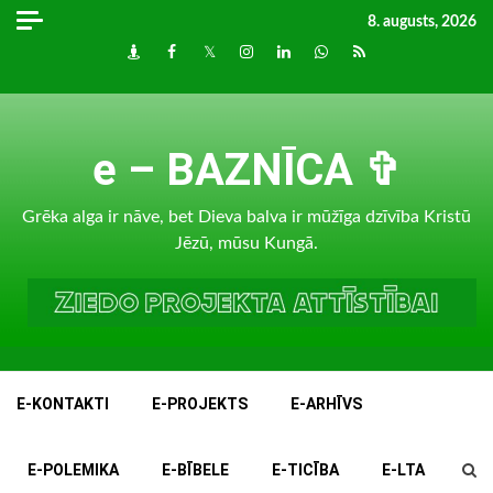
Skip
8. augusts, 2026
to
Draugiem
Facebook
Twitter
Instagram
LinkedIn
whatsapp
RSS
content
e – BAZNĪCA ✞
Grēka alga ir nāve, bet Dieva balva ir mūžīga dzīvība Kristū
Jēzū, mūsu Kungā.
E-KONTAKTI
E-PROJEKTS
E-ARHĪVS
E-POLEMIKA
E-BĪBELE
E-TICĪBA
E-LTA