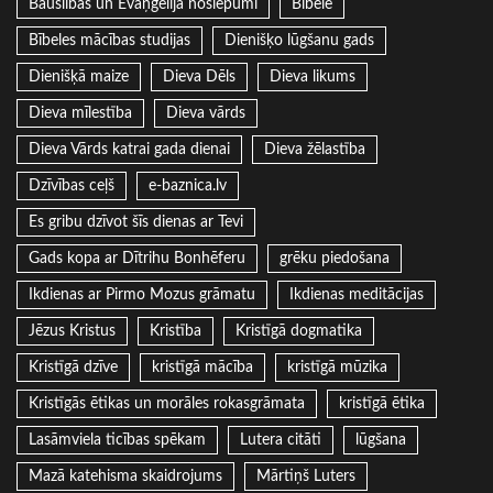
Bauslības un Evaņģēlija noslēpumi
Bībele
Bībeles mācības studijas
Dienišķo lūgšanu gads
Dienišķā maize
Dieva Dēls
Dieva likums
Dieva mīlestība
Dieva vārds
Dieva Vārds katrai gada dienai
Dieva žēlastība
Dzīvības ceļš
e-baznica.lv
Es gribu dzīvot šīs dienas ar Tevi
Gads kopa ar Dītrihu Bonhēferu
grēku piedošana
Ikdienas ar Pirmo Mozus grāmatu
Ikdienas meditācijas
Jēzus Kristus
Kristība
Kristīgā dogmatika
Kristīgā dzīve
kristīgā mācība
kristīgā mūzika
Kristīgās ētikas un morāles rokasgrāmata
kristīgā ētika
Lasāmviela ticības spēkam
Lutera citāti
lūgšana
Mazā katehisma skaidrojums
Mārtiņš Luters