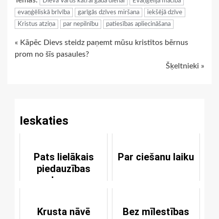
Dieva Vārds katrai gada dienai
Evaņģēlija mācība
evaņģēliskā brīvība
garīgās dzīves miršana
iekšējā dzīve
Kristus atziņa
par nepilnību
patiesības apliecināšana
Continue
« Kāpēc Dievs steidz paņemt mūsu kristītos bērnus
prom no šīs pasaules?
Reading
Šķeltnieki »
Ieskaties
Pats lielākais
Par ciešanu laiku
piedauzības
akmens
Krusta nāvē
Bez mīlestības