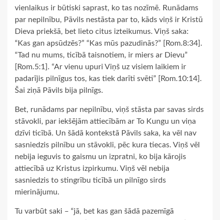
vienlaikus ir būtiski saprast, ko tas nozīmē. Runādams
par nepilnību, Pāvils nestāsta par to, kāds viņš ir Kristū
Dieva priekšā, bet lieto citus izteikumus. Viņš saka:
“Kas gan apsūdzēs?” “Kas mūs pazudinās?” [Rom.8:34].
“Tad nu mums, ticībā taisnotiem, ir miers ar Dievu”
[Rom.5:1]. “Ar vienu upuri Viņš uz visiem laikiem ir
padarījis pilnīgus tos, kas tiek darīti svēti” [Rom.10:14].
Šai ziņā Pāvils bija pilnīgs.
Bet, runādams par nepilnību, viņš stāsta par savas sirds
stāvokli, par iekšējām attiecībām ar To Kungu un viņa
dzīvi ticībā. Un šādā kontekstā Pāvils saka, ka vēl nav
sasniedzis pilnību un stāvokli, pēc kura tiecas. Viņš vēl
nebija ieguvis to gaismu un izpratni, ko bija kārojis
attiecībā uz Kristus izpirkumu. Viņš vēl nebija
sasniedzis to stingrību ticībā un pilnīgo sirds
mierinājumu.
Tu varbūt saki – “jā, bet kas gan šādā pazemīgā