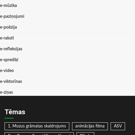
e-mūzika
e-paziņojumi
e-poēzija
e-raksti
e-refleksijas
e-sprediķi
e-video
e-viktorīnas
e-ziņas
Tēmas
1. Mozus grāmatas skaidrojums
animācijas filma
ASV