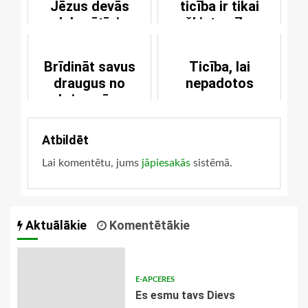
Jēzus devās
ticība ir tikai
labprātīgi
šķietamība
Brīdināt savus
Ticība, lai
draugus no
nepadotos
briesmām
Atbildēt
Lai komentētu, jums
jāpiesakās
sistēmā.
Aktuālākie
Komentētākie
E-APCERES
Es esmu tavs Dievs