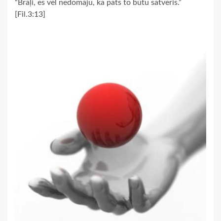
“Brāļi, es vēl nedomāju, ka pats to būtu satvēris.”
[Fil.3:13]