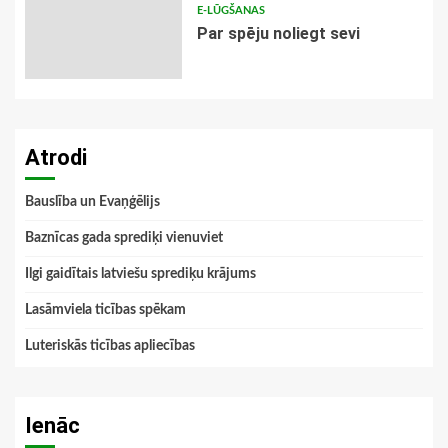
E-LŪGŠANAS
Par spēju noliegt sevi
Atrodi
Bauslība un Evaņģēlijs
Baznīcas gada sprediķi vienuviet
Ilgi gaidītais latviešu sprediķu krājums
Lasāmviela ticības spēkam
Luteriskās ticības apliecības
Ienāc