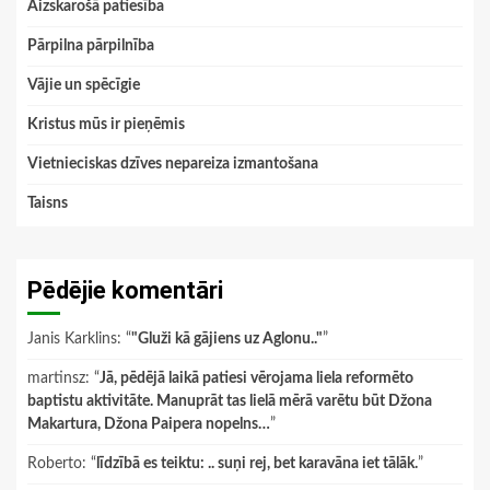
Aizskarošā patiesība
Pārpilna pārpilnība
Vājie un spēcīgie
Kristus mūs ir pieņēmis
Vietnieciskas dzīves nepareiza izmantošana
Taisns
Pēdējie komentāri
Janis Karklins
: “
"Gluži kā gājiens uz Aglonu.."
”
martinsz
: “
Jā, pēdējā laikā patiesi vērojama liela reformēto
baptistu aktivitāte. Manuprāt tas lielā mērā varētu būt Džona
Makartura, Džona Paipera nopelns…
”
Roberto
: “
līdzībā es teiktu: .. suņi rej, bet karavāna iet tālāk.
”