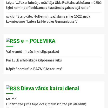
talyc
: “
…līdz ar luterāņu mācītāja Ulda Rožkalna aiziešanu mūžībā
šķiet nomiris arī beidzamais klausāmais gabals tajā radio
”
gviclo
: “
Starp citu, Holbeins ir pazīstams arī ar 1522. gada
kokgriezumu "Luters kā Hercules Germanicuss ".
”
e – POLEMIKA
Vai kremēt mirušo ir kristīga prakse?
Par LELB arhibīskapa kalpošanas laiku
Kāpēc "nomira" e-BAZNĪCAs forums?
Dieva vārds katrai dienai
Mt.7:7
Lūdziet, tad jums taps dots; meklējiet, tad jūs atradīsit;