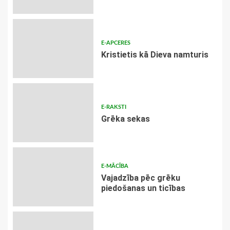
E-APCERES
Kristietis kā Dieva namturis
E-RAKSTI
Grēka sekas
E-MĀCĪBA
Vajadzība pēc grēku
piedošanas un ticības