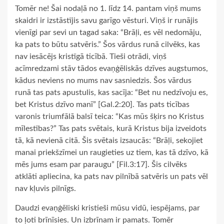
Tomēr ne! Šai nodaļā no 1. līdz 14. pantam viņš mums
skaidri ir izstāstījis savu garīgo vēsturi. Viņš ir runājis
vienīgi par sevi un tagad saka: “Brāļi, es vēl nedomāju,
ka pats to būtu satvēris.” Šos vārdus runā cilvēks, kas
nav iesācējs kristīgā ticībā. Tieši otrādi, viņš
acīmredzami stāv tādos evaņģēliskās dzīves augstumos,
kādus neviens no mums nav sasniedzis. Šos vārdus
runā tas pats apustulis, kas sacīja: “Bet nu nedzīvoju es,
bet Kristus dzīvo manī” [Gal.2:20]. Tas pats ticības
varonis triumfālā balsī teica: “Kas mūs šķirs no Kristus
mīlestības?” Tas pats svētais, kurā Kristus bija izveidots
tā, kā nevienā citā. Šis svētais izsaucās: “Brāļi, sekojiet
manai priekšzīmei un raugieties uz tiem, kas tā dzīvo, kā
mēs jums esam par paraugu” [Fil.3:17]. Šis cilvēks
atklāti apliecina, ka pats nav pilnībā satvēris un pats vēl
nav kļuvis pilnīgs.
Daudzi evaņģēliski kristieši mūsu vidū, iespējams, par
to ļoti brīnīsies. Un izbrīnam ir pamats. Tomēr