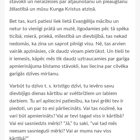
stāvokli un neraizēsies par atjaunošanu un pieaugšanu
žēlastībā un mūsu Kunga Kristus atziņā.
Bet tas, kurš patiesi liek lietā Evaņģēlija mācību un
netur to vienīgi prātā un mutē, ilgodamies pēc tā spēka
ticībā, mierā, priekā, mīlestībā un dievbijībā, tas nekad
nedomās, ka zina un saprot pilnīgi visu. Nē, tas arvien
vairāk apzināsies, cik daudz viņam pietrūkst. Un tieši te
ir iemesls, kāpēc mēs tik daudz uztraucamies par garīga
apmierinājuma bīstamo stāvokli, kas liecina par cilvēka
garīgās dzīves miršanu.
Varbūt tu dzīvo t. s. kristīgo dzīvi, tu ievēro savu
dievbijīgo dienas kārtību ar svētbrīžiem un labiem
darbiem. Tu arī apliecini patiesību, ka tavi grēki tev ir
piedoti, un par to esi pārliecināts. Vai tas nozīmē, ka
vari būt apmierināts? Vai ar tevi tagad viss ir kārtībā?
Vai esi sasniedzis mērķi? “Jā,” tu saki, “vai tad mēs
neesam sasnieguši mērķi? Vai ar mums nav viss
kārtībā?”