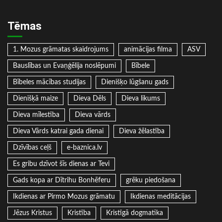
Tēmas
1. Mozus grāmatas skaidrojums
animācijas filma
ASV
Bauslības un Evaņģēlija noslēpumi
Bībele
Bībeles mācības studijas
Dienišķo lūgšanu gads
Dienišķā maize
Dieva Dēls
Dieva likums
Dieva mīlestība
Dieva vārds
Dieva Vārds katrai gada dienai
Dieva žēlastība
Dzīvības ceļš
e-baznica.lv
Es gribu dzīvot šīs dienas ar Tevi
Gads kopa ar Dītrihu Bonhēferu
grēku piedošana
Ikdienas ar Pirmo Mozus grāmatu
Ikdienas meditācijas
Jēzus Kristus
Kristība
Kristīgā dogmatika