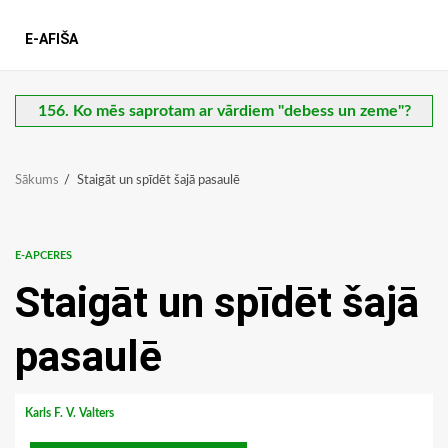
E-AFIŠA
156. Ko mēs saprotam ar vārdiem "debess un zeme"?
Sākums
Staigāt un spīdēt šajā pasaulē
E-APCERES
Staigāt un spīdēt šajā
pasaulē
Karls F. V. Valters