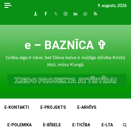
Skip
9. augusts, 2026
to
Draugiem
Facebook
Twitter
Instagram
LinkedIn
whatsapp
RSS
content
e – BAZNĪCA ✞
Grēka alga ir nāve, bet Dieva balva ir mūžīga dzīvība Kristū
Jēzū, mūsu Kungā.
E-KONTAKTI
E-PROJEKTS
E-ARHĪVS
E-POLEMIKA
E-BĪBELE
E-TICĪBA
E-LTA