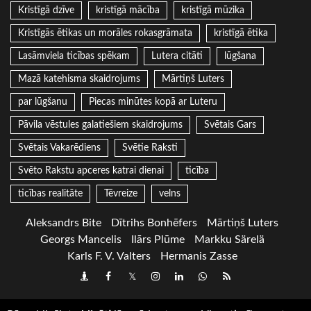
Kristīgā dzīve
kristīgā mācība
kristīgā mūzika
Kristīgās ētikas un morāles rokasgrāmata
kristīgā ētika
Lasāmviela ticības spēkam
Lutera citāti
lūgšana
Mazā katehisma skaidrojums
Mārtiņš Luters
par lūgšanu
Piecas minūtes kopā ar Luteru
Pāvila vēstules galatiešiem skaidrojums
Svētais Gars
Svētais Vakarēdiens
Svētie Raksti
Svēto Rakstu apceres katrai dienai
ticība
ticības realitāte
Tēvreize
velns
Aleksandrs Bite
Dītrihs Bonhēfers
Mārtiņš Luters
Georgs Mancelis
Ilārs Plūme
Markku Särelä
Karls F. V. Valters
Hermanis Zasse
Draugiem
Facebook
Twitter
Instagram
LinkedIn
whatsapp
RSS