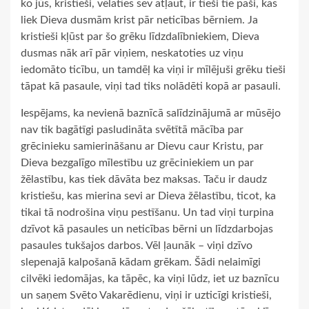
ko jūs, kristieši, vēlaties sev atļaut, ir tieši tie paši, kas
liek Dieva dusmām krist pār neticības bērniem. Ja
kristieši kļūst par šo grēku līdzdalībniekiem, Dieva
dusmas nāk arī pār viņiem, neskatoties uz viņu
iedomāto ticību, un tamdēļ ka viņi ir mīlējuši grēku tieši
tāpat kā pasaule, viņi tad tiks nolādēti kopā ar pasauli.
Iespējams, ka nevienā baznīcā salīdzinājumā ar mūsējo
nav tik bagātīgi pasludināta svētītā mācība par
grēcinieku samierināšanu ar Dievu caur Kristu, par
Dieva bezgalīgo mīlestību uz grēciniekiem un par
žēlastību, kas tiek dāvāta bez maksas. Taču ir daudz
kristiešu, kas mierina sevi ar Dieva žēlastību, ticot, ka
tikai tā nodrošina viņu pestīšanu. Un tad viņi turpina
dzīvot kā pasaules un neticības bērni un līdzdarbojas
pasaules tukšajos darbos. Vēl ļaunāk – viņi dzīvo
slepenajā kalpošanā kādam grēkam. Šādi nelaimīgi
cilvēki iedomājas, ka tāpēc, ka viņi lūdz, iet uz baznīcu
un saņem Svēto Vakarēdienu, viņi ir uzticīgi kristieši,