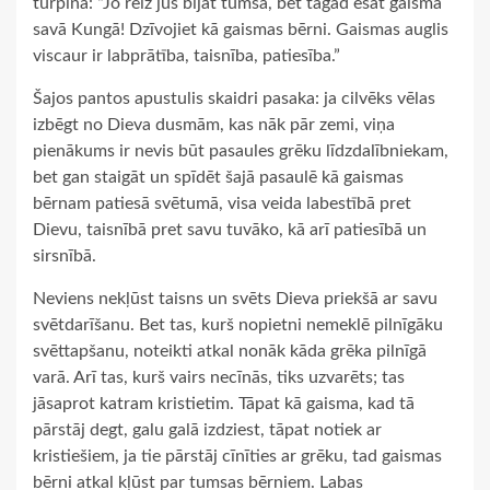
turpina: “Jo reiz jūs bijāt tumsa, bet tagad esat gaisma
savā Kungā! Dzīvojiet kā gaismas bērni. Gaismas auglis
viscaur ir labprātība, taisnība, patiesība.”
Šajos pantos apustulis skaidri pasaka: ja cilvēks vēlas
izbēgt no Dieva dusmām, kas nāk pār zemi, viņa
pienākums ir nevis būt pasaules grēku līdzdalībniekam,
bet gan staigāt un spīdēt šajā pasaulē kā gaismas
bērnam patiesā svētumā, visa veida labestībā pret
Dievu, taisnībā pret savu tuvāko, kā arī patiesībā un
sirsnībā.
Neviens nekļūst taisns un svēts Dieva priekšā ar savu
svētdarīšanu. Bet tas, kurš nopietni nemeklē pilnīgāku
svēttapšanu, noteikti atkal nonāk kāda grēka pilnīgā
varā. Arī tas, kurš vairs necīnās, tiks uzvarēts; tas
jāsaprot katram kristietim. Tāpat kā gaisma, kad tā
pārstāj degt, galu galā izdziest, tāpat notiek ar
kristiešiem, ja tie pārstāj cīnīties ar grēku, tad gaismas
bērni atkal kļūst par tumsas bērniem. Labas