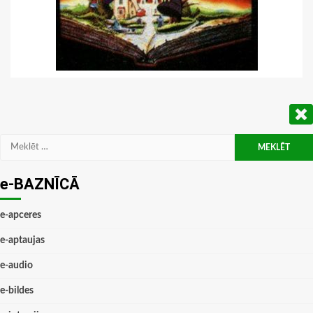
Meklēt:
e-BAZNĪCĀ
e-apceres
e-aptaujas
e-audio
e-bildes