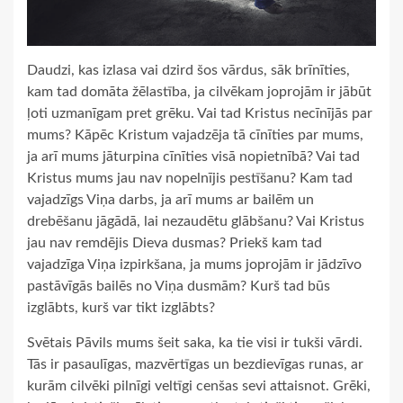
Daudzi, kas izlasa vai dzird šos vārdus, sāk brīnīties,
kam tad domāta žēlastība, ja cilvēkam joprojām ir jābūt
ļoti uzmanīgam pret grēku. Vai tad Kristus necīnījās par
mums? Kāpēc Kristum vajadzēja tā cīnīties par mums,
ja arī mums jāturpina cīnīties visā nopietnībā? Vai tad
Kristus mums jau nav nopelnījis pestīšanu? Kam tad
vajadzīgs Viņa darbs, ja arī mums ar bailēm un
drebēšanu jāgādā, lai nezaudētu glābšanu? Vai Kristus
jau nav remdējis Dieva dusmas? Priekš kam tad
vajadzīga Viņa izpirkšana, ja mums joprojām ir jādzīvo
pastāvīgās bailēs no Viņa dusmām? Kurš tad būs
izglābts, kurš var tikt izglābts?
Svētais Pāvils mums šeit saka, ka tie visi ir tukši vārdi.
Tās ir pasaulīgas, mazvērtīgas un bezdievīgas runas, ar
kurām cilvēki pilnīgi veltīgi cenšas sevi attaisnot. Grēki,