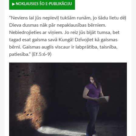
▶ NOKLAUSIES ŠO E-PUBLIKĀCIJU
“Neviens lai jūs nepieviļ tukšām runām, jo šādu lietu dēļ
Dieva dusmas nāk pār nepaklausības bērniem.
Nebiedrojieties ar viņiem. Jo reiz jūs bijāt tumsa, bet
tagad esat gaisma savā Kungā! Dzīvojiet kā gaismas
bērni. Gaismas auglis viscaur ir labprātība, taisnība,
patiesība.” (Ef.5:6-9)