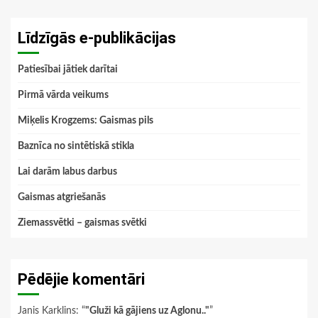
Līdzīgās e-publikācijas
Patiesībai jātiek darītai
Pirmā vārda veikums
Miķelis Krogzems: Gaismas pils
Baznīca no sintētiskā stikla
Lai darām labus darbus
Gaismas atgriešanās
Ziemassvētki – gaismas svētki
Pēdējie komentāri
Janis Karklins
: “
"Gluži kā gājiens uz Aglonu.."
”