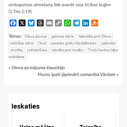
sirdsapziņas atmešana liek avarēt viņa ticības kuģim
(1.Tim.1:19).
Facebook
X
Bluesky
Threads
Email
Copy
WhatsApp
Telegram
LinkedIn
Draugiem
Link
Tēmas:
Dieva dusmas
gaismas bērns
labestība pret Dievu
neticības bērni
Oculi
pasaules grēku līdzdalībnieks
patiesība
sirsnība
svētdarīšana
taisnība pret tuvāko
Trešā Gavēņa laika
svētdiena
Continue
« Dieva aicinājuma klausītājs
Mums īpaši jāpievērš uzmanība Vārdam »
Reading
Ieskaties