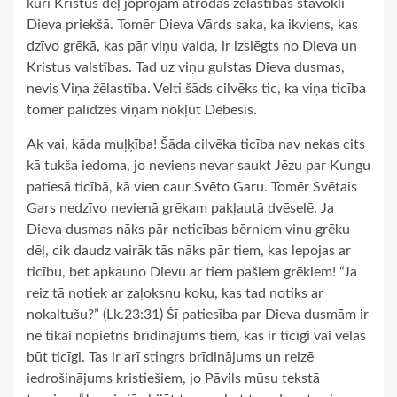
kuri Kristus dēļ joprojām atrodas žēlastības stāvoklī
Dieva priekšā. Tomēr Dieva Vārds saka, ka ikviens, kas
dzīvo grēkā, kas pār viņu valda, ir izslēgts no Dieva un
Kristus valstības. Tad uz viņu gulstas Dieva dusmas,
nevis Viņa žēlastība. Velti šāds cilvēks tic, ka viņa ticība
tomēr palīdzēs viņam nokļūt Debesīs.
Ak vai, kāda muļķība! Šāda cilvēka ticība nav nekas cits
kā tukša iedoma, jo neviens nevar saukt Jēzu par Kungu
patiesā ticībā, kā vien caur Svēto Garu. Tomēr Svētais
Gars nedzīvo nevienā grēkam pakļautā dvēselē. Ja
Dieva dusmas nāks pār neticības bērniem viņu grēku
dēļ, cik daudz vairāk tās nāks pār tiem, kas lepojas ar
ticību, bet apkauno Dievu ar tiem pašiem grēkiem! “Ja
reiz tā notiek ar zaļoksnu koku, kas tad notiks ar
nokaltušu?” (Lk.23:31) Šī patiesība par Dieva dusmām ir
ne tikai nopietns brīdinājums tiem, kas ir ticīgi vai vēlas
būt ticīgi. Tas ir arī stingrs brīdinājums un reizē
iedrošinājums kristiešiem, jo Pāvils mūsu tekstā