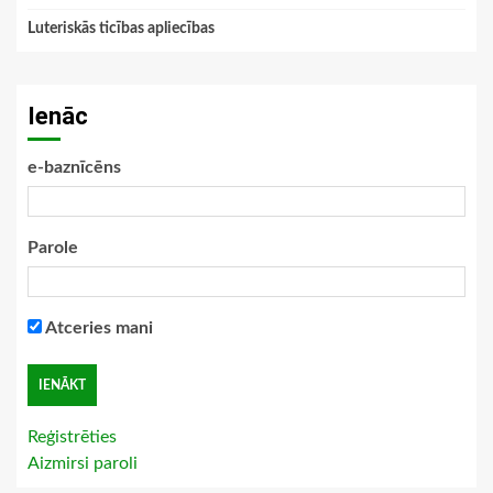
Luteriskās ticības apliecības
Ienāc
e-baznīcēns
Parole
Atceries mani
Reģistrēties
Aizmirsi paroli