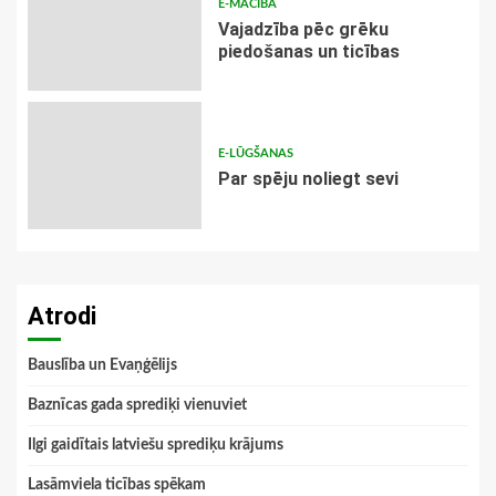
E-MĀCĪBA
Vajadzība pēc grēku
piedošanas un ticības
E-LŪGŠANAS
Par spēju noliegt sevi
Atrodi
Bauslība un Evaņģēlijs
Baznīcas gada sprediķi vienuviet
Ilgi gaidītais latviešu sprediķu krājums
Lasāmviela ticības spēkam