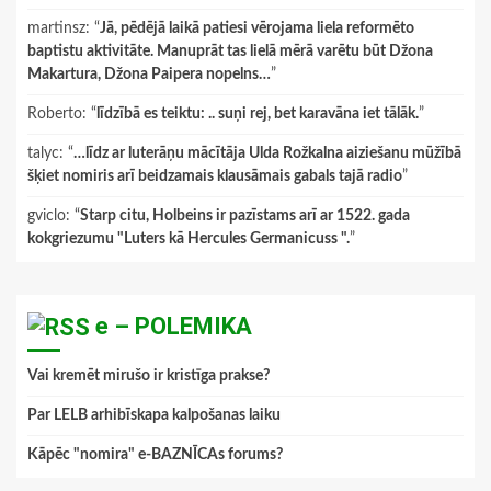
martinsz
: “
Jā, pēdējā laikā patiesi vērojama liela reformēto
baptistu aktivitāte. Manuprāt tas lielā mērā varētu būt Džona
Makartura, Džona Paipera nopelns…
”
Roberto
: “
līdzībā es teiktu: .. suņi rej, bet karavāna iet tālāk.
”
talyc
: “
…līdz ar luterāņu mācītāja Ulda Rožkalna aiziešanu mūžībā
šķiet nomiris arī beidzamais klausāmais gabals tajā radio
”
gviclo
: “
Starp citu, Holbeins ir pazīstams arī ar 1522. gada
kokgriezumu "Luters kā Hercules Germanicuss ".
”
e – POLEMIKA
Vai kremēt mirušo ir kristīga prakse?
Par LELB arhibīskapa kalpošanas laiku
Kāpēc "nomira" e-BAZNĪCAs forums?