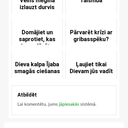
Velns mēģina
Taisnība
izlauzt durvis
Domājiet un
Pārvarēt krīzi ar
saprotiet, kas
gribasspēku?
jums dāvāts
Kristū
Dieva kalpa Ījaba
Ļaujiet tikai
smagās ciešanas
Dievam jūs vadīt
Atbildēt
Lai komentētu, jums
jāpiesakās
sistēmā.