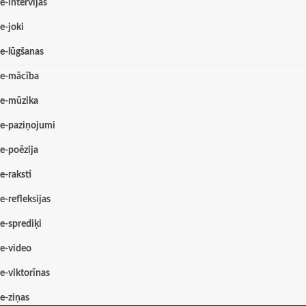
e-intervijas
e-joki
e-lūgšanas
e-mācība
e-mūzika
e-paziņojumi
e-poēzija
e-raksti
e-refleksijas
e-sprediķi
e-video
e-viktorīnas
e-ziņas