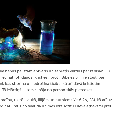
dim nebūs pa īstam aptvēris un sapratis vārdus par radīšanu, ir
ecināt ļoti daudzi kristieši, proti, Bībeles pirmie stāsti par
i, kas stiprina un iedrošina ticību, kā arī dāvā kristietim
 Tā Mārtiņš Luters runāja no personiskās pieredzes.
dību, uz zāli laukā, lilijām un putniem (Mt.6:26, 28), kā arī uz
modinātu mūs no snauda un mēs ieraudzītu Dieva attieksmi pret