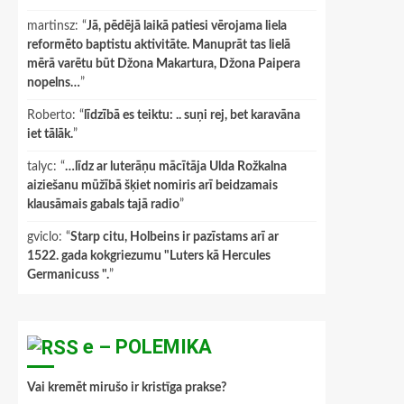
martinsz
: “
Jā, pēdējā laikā patiesi vērojama liela
reformēto baptistu aktivitāte. Manuprāt tas lielā
mērā varētu būt Džona Makartura, Džona Paipera
nopelns…
”
Roberto
: “
līdzībā es teiktu: .. suņi rej, bet karavāna
iet tālāk.
”
talyc
: “
…līdz ar luterāņu mācītāja Ulda Rožkalna
aiziešanu mūžībā šķiet nomiris arī beidzamais
klausāmais gabals tajā radio
”
gviclo
: “
Starp citu, Holbeins ir pazīstams arī ar
1522. gada kokgriezumu "Luters kā Hercules
Germanicuss ".
”
e – POLEMIKA
Vai kremēt mirušo ir kristīga prakse?