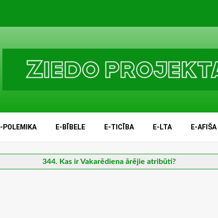
E-POLEMIKA
E-BĪBELE
E-TICĪBA
E-LTA
E-AFIŠA
344. Kas ir Vakarēdiena ārējie atribūti?