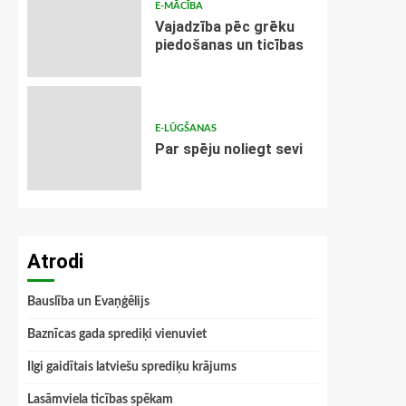
E-MĀCĪBA
Vajadzība pēc grēku
piedošanas un ticības
E-LŪGŠANAS
Par spēju noliegt sevi
Atrodi
Bauslība un Evaņģēlijs
Baznīcas gada sprediķi vienuviet
Ilgi gaidītais latviešu sprediķu krājums
Lasāmviela ticības spēkam