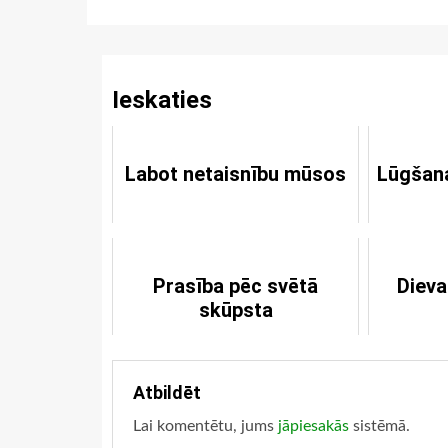
Reading
Ieskaties
Labot netaisnību mūsos
Lūgšana
Prasība pēc svētā
Dieva
skūpsta
Atbildēt
Lai komentētu, jums
jāpiesakās
sistēmā.