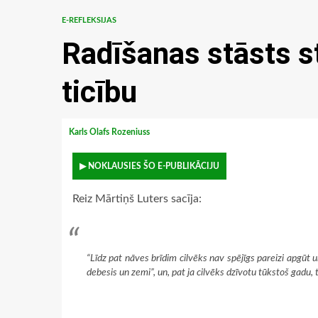
E-REFLEKSIJAS
Radīšanas stāsts st
ticību
Karls Olafs Rozeniuss
▶ NOKLAUSIES ŠO E-PUBLIKĀCIJU
Reiz Mārtiņš Luters sacīja:
“Līdz pat nāves brīdim cilvēks nav spējīgs pareizi apgū
debesis un zemi”, un, pat ja cilvēks dzīvotu tūkstoš gadu, 