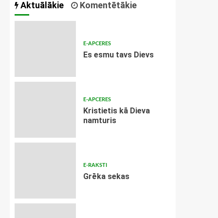
Aktuālākie
Komentētākie
E-APCERES
Es esmu tavs Dievs
E-APCERES
Kristietis kā Dieva
namturis
E-RAKSTI
Grēka sekas