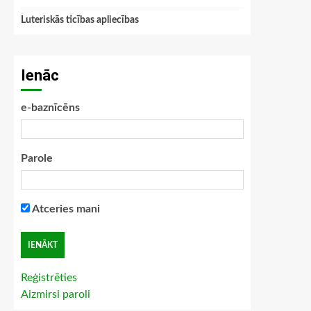
Luteriskās ticības apliecības
Ienāc
e-baznīcēns
Parole
Atceries mani
Reģistrēties
Aizmirsi paroli