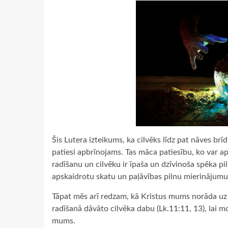
Šis Lutera izteikums, ka cilvēks līdz pat nāves brī
patiesi apbrīnojams. Tas māca patiesību, ko var apli
radīšanu un cilvēku ir īpaša un dzīvinoša spēka piln
apskaidrotu skatu un paļāvības pilnu mierinājumu.
Tāpat mēs arī redzam, kā Kristus mums norāda uz ra
radīšanā dāvāto cilvēka dabu (Lk.11:11, 13), lai 
mums.