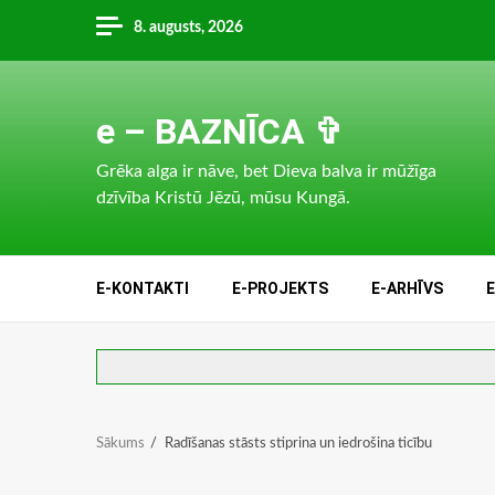
Skip
8. augusts, 2026
to
content
e – BAZNĪCA ✞
Grēka alga ir nāve, bet Dieva balva ir mūžīga
dzīvība Kristū Jēzū, mūsu Kungā.
E-KONTAKTI
E-PROJEKTS
E-ARHĪVS
Sākums
Radīšanas stāsts stiprina un iedrošina ticību