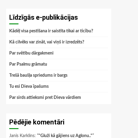
Līdzīgās e-publikācijas
Kādēļ visa pestīšana ir saistīta tikai ar ticību?
Kā cilvēks var zināt, vai viņš ir izredzēts?
Par svētību dārgakmeni
Par Psalmu grāmatu
Trešā baušļa spriedums ir bargs
Tu esi Dieva īpašums
Par sirds attieksmi pret Dieva vārdiem
Pēdējie komentāri
Janis Karklins
: “
"Gluži kā gājiens uz Aglonu.."
”