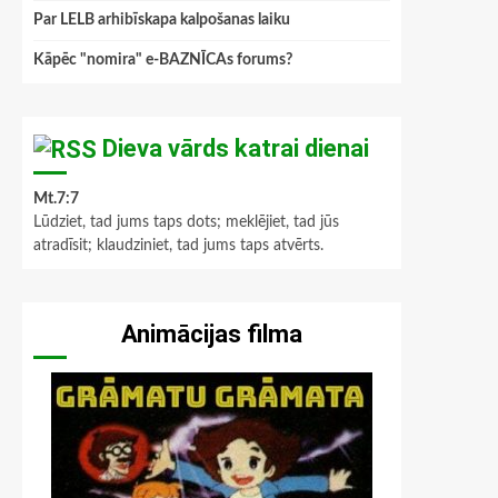
Par LELB arhibīskapa kalpošanas laiku
Kāpēc "nomira" e-BAZNĪCAs forums?
Dieva vārds katrai dienai
Mt.7:7
Lūdziet, tad jums taps dots; meklējiet, tad jūs
atradīsit; klaudziniet, tad jums taps atvērts.
Animācijas filma