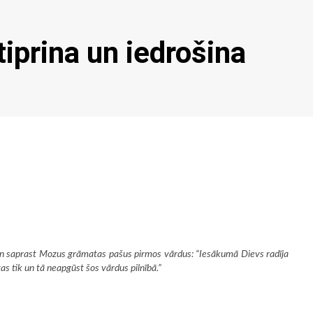
iprina un iedrošina
t un saprast Mozus grāmatas pašus pirmos vārdus: “Iesākumā Dievs radīja
tas tik un tā neapgūst šos vārdus pilnībā.”