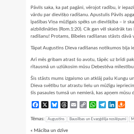
Pāvils saka, ka pat pagāni, vērojot radību, ir iep
vārdu par dievišķo radīšanu. Apustulis Pāvils apg
īpašības Viņa mūžīgais spēks un dievišķība – ir s
aizbildināties (Rom.1:20). Cik gan vēl skaidrāk tas
radīšanu! Protams, Bībeles radīšanas stāsts dāvā
Tāpat Augustīns Dieva radīšanas notikumos bija ie
Arī mēs gribam atrast šo avotu, tāpēc uz brīdi pa
rītausmā un uzlūkosim mūsu Debestēva mīlestību,
Šis stāsts mums izgaismo un atklāj pašu Kungu un 
Dieva svētību tur atrastu lielu un mūžīgu iepriec
šīs pasaules tumsā un nemierā, kas apņem mūsu d
Facebook
X
Bluesky
Threads
Email
Copy
WhatsApp
Telegram
LinkedIn
Dra
Link
Tēmas:
Augustīns
Bauslības un Evaņģēlija noslēpumi
M
Continue
« Mācība un dzīve