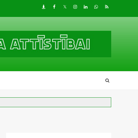
Draugiem
Facebook
Twitter
Instagram
LinkedIn
whatsapp
RSS