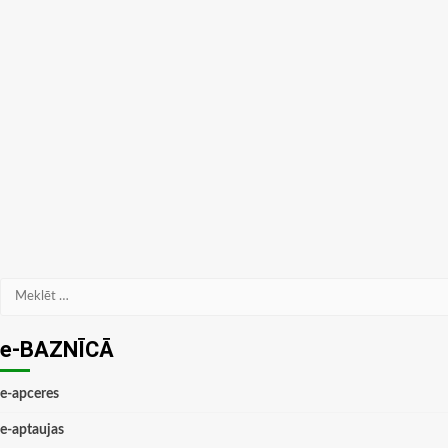
Meklēt:
e-BAZNĪCĀ
e-apceres
e-aptaujas