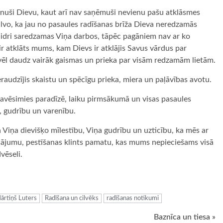
azinuši Dievu, kaut arī nav saņēmuši nevienu pašu atklāsmes
alvo, ka jau no pasaules radīšanas brīža Dieva neredzamās
kaidri saredzamas Viņa darbos, tāpēc pagāniem nav ar ko
 ir atklāts mums, kam Dievs ir atklājis Savus vārdus par
 vēl daudz vairāk gaismas un prieka par visām redzamām lietām.
raudzījis skaistu un spēcīgu prieka, miera un paļāvības avotu.
kavēsimies paradīzē, laiku pirmsākumā un visas pasaules
 gudrību un varenību.
Viņa dievišķo mīlestību, Viņa gudrību un uzticību, ka mēs ar
inājumu, pestīšanas klints pamatu, kas mums nepieciešams visā
vēseli.
ugiem
ārtiņš Luters
Radīšana un cilvēks
radīšanas notikumi
Baznīca un tiesa »