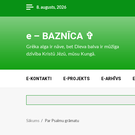
Skip
8. augusts, 2026
to
content
e – BAZNĪCA ✞
Grēka alga ir nāve, bet Dieva balva ir mūžīga
dzīvība Kristū Jēzū, mūsu Kungā.
E-KONTAKTI
E-PROJEKTS
E-ARHĪVS
Sākums
Par Psalmu grāmatu