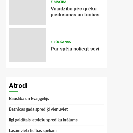
E-MĀCĪBA
Vajadzība pēc grēku
piedošanas un ticības
E-LŪGŠANAS
Par spēju noliegt sevi
Atrodi
Bauslība un Evaņģēlijs
Baznīcas gada sprediķi vienuviet
Ilgi gaidītais latviešu sprediķu krājums
Lasāmviela ticības spēkam