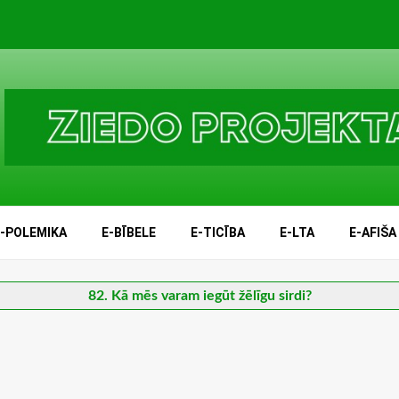
E-POLEMIKA
E-BĪBELE
E-TICĪBA
E-LTA
E-AFIŠA
82. Kā mēs varam iegūt žēlīgu sirdi?