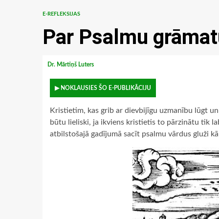
E-REFLEKSIJAS
Par Psalmu grāmat
Dr. Mārtiņš Luters
▶ NOKLAUSIES ŠO E-PUBLIKĀCIJU
Kristietim, kas grib ar dievbijīgu uzmanību lūgt un
būtu lieliski, ja ikviens kristietis to pārzinātu tik
atbilstošajā gadījumā sacīt psalmu vārdus gluži k