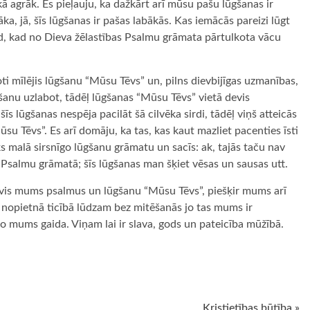
kā agrāk. Es pieļauju, ka dažkārt arī mūsu pašu lūgšanas ir
a, jā, šīs lūgšanas ir pašas labākās. Kas iemācās pareizi lūgt
 tad, kad no Dieva žēlastības Psalmu grāmata pārtulkota vācu
ļoti mīlējis lūgšanu “Mūsu Tēvs” un, pilns dievbijīgas uzmanības,
ūgšanu uzlabot, tādēļ lūgšanas “Mūsu Tēvs” vietā devis
īs lūgšanas nespēja pacilāt šā cilvēka sirdi, tādēļ viņš atteicās
u Tēvs”. Es arī domāju, ka tas, kas kaut mazliet pacenties īsti
s malā sirsnīgo lūgšanu grāmatu un sacīs: ak, tajās taču nav
salmu grāmatā; šīs lūgšanas man šķiet vēsas un sausas utt.
evis mums psalmus un lūgšanu “Mūsu Tēvs”, piešķir mums arī
u nopietnā ticībā lūdzam bez mitēšanās jo tas mums ir
no mums gaida. Viņam lai ir slava, gods un pateicība mūžībā.
ugiem
Kristietības būtība »