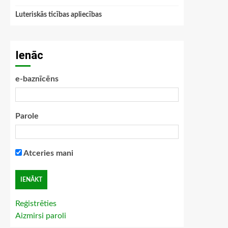
Luteriskās ticības apliecības
Ienāc
e-baznīcēns
Parole
Atceries mani
Reģistrēties
Aizmirsi paroli