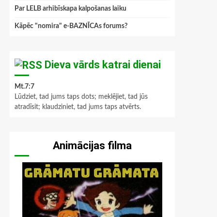
Par LELB arhibīskapa kalpošanas laiku
Kāpēc "nomira" e-BAZNĪCAs forums?
Dieva vārds katrai dienai
Mt.7:7
Lūdziet, tad jums taps dots; meklējiet, tad jūs
atradīsit; klaudziniet, tad jums taps atvērts.
Animācijas filma