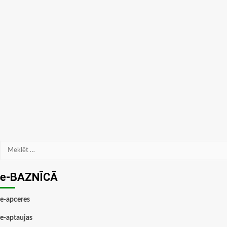
Meklēt:
e-BAZNĪCĀ
e-apceres
e-aptaujas