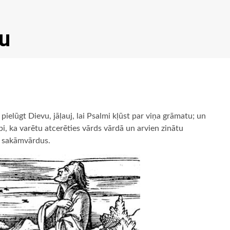
u
 pielūgt Dievu, jāļauj, lai Psalmi kļūst par viņa grāmatu; un
 labi, ka varētu atcerēties vārds vārdā un arvien zinātu
ā sakāmvārdus.