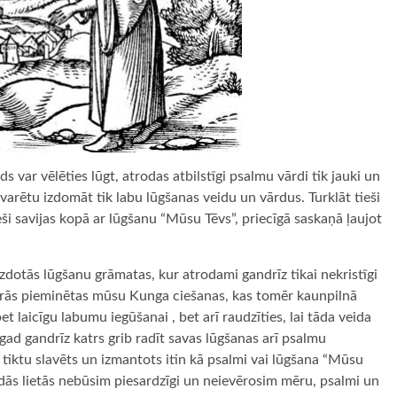
rds var vēlēties lūgt, atrodas atbilstīgi psalmu vārdi tik jauki un
 nevarētu izdomāt tik labu lūgšanas veidu un vārdus. Turklāt tieši
ši savijas kopā ar lūgšanu “Mūsu Tēvs”, priecīgā saskaņā ļaujot
izdotās lūgšanu grāmatas, kur atrodami gandrīz tikai nekristīgi
kurās pieminētas mūsu Kunga ciešanas, kas tomēr kaunpilnā
et laicīgu labumu iegūšanai , bet arī raudzīties, lai tāda veida
agad gandrīz katrs grib radīt savas lūgšanas arī psalmu
ū tiktu slavēts un izmantots itin kā psalmi vai lūgšana “Mūsu
ādās lietās nebūsim piesardzīgi un neievērosim mēru, psalmi un