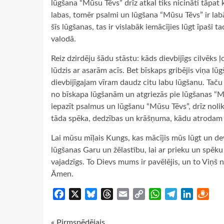
lūgšana “Mūsu Tēvs” drīz atkal tiks nicināti tāpat 
labas, tomēr psalmi un lūgšana “Mūsu Tēvs” ir labāk
šīs lūgšanas, tas ir vislabāk iemācījies lūgt īpaši
valodā.
Reiz dzirdēju šādu stāstu: kāds dievbijīgs cilvēks 
lūdzis ar asarām acīs. Bet bīskaps gribējis viņa l
dievbijīgajam vīram daudz citu labu lūgšanu. Taču š
no bīskapa lūgšanām un atgriezās pie lūgšanas “Mūs
iepazīt psalmus un lūgšanu “Mūsu Tēvs”, drīz nolik
tāda spēka, dedzības un krāšņuma, kādu atrodam P
Lai mūsu mīļais Kungs, kas mācījis mūs lūgt un d
lūgšanas Garu un žēlastību, lai ar prieku un spēk
vajadzīgs. To Dievs mums ir pavēlējis, un to Viņš 
Āmen.
Facebook
X
Bluesky
Threads
Email
Copy
WhatsApp
Telegram
LinkedIn
Dra
Link
« Pirmspēdējais