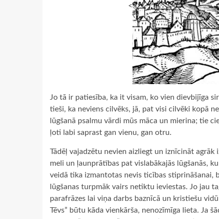
<
Jo tā ir patiesība, ka it visam, ko vien dievbijīga si
tieši, ka neviens cilvēks, jā, pat visi cilvēki kopā
lūgšanā psalmu vārdi mūs māca un mierina; tie cie
ļoti labi saprast gan vienu, gan otru.
Tādēļ vajadzētu nevien aizliegt un iznīcināt agrāk 
meli un ļaunprātības pat vislabākajās lūgšanās, 
veidā tika izmantotas nevis ticības stiprināšanai, b
lūgšanas turpmāk vairs netiktu ieviestas. Jo jau t
parafrāzes lai viņa darbs baznīcā un kristiešu vid
Tēvs” būtu kāda vienkārša, nenozīmīga lieta. Ja š