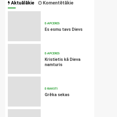
Aktuālākie
Komentētākie
E-APCERES
Es esmu tavs Dievs
E-APCERES
Kristietis kā Dieva
namturis
E-RAKSTI
Grēka sekas