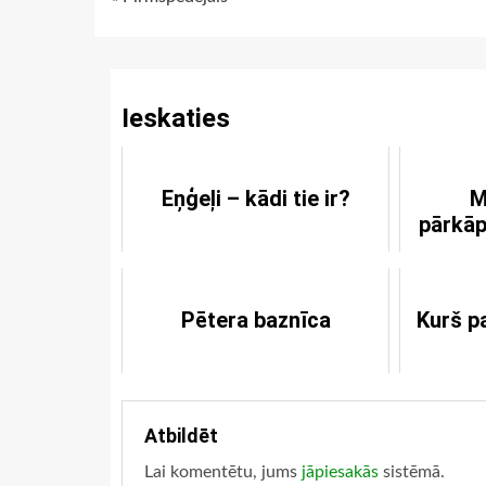
Continue
Reading
Ieskaties
Eņģeļi – kādi tie ir?
M
pārkā
Pētera baznīca
Kurš p
Atbildēt
Lai komentētu, jums
jāpiesakās
sistēmā.