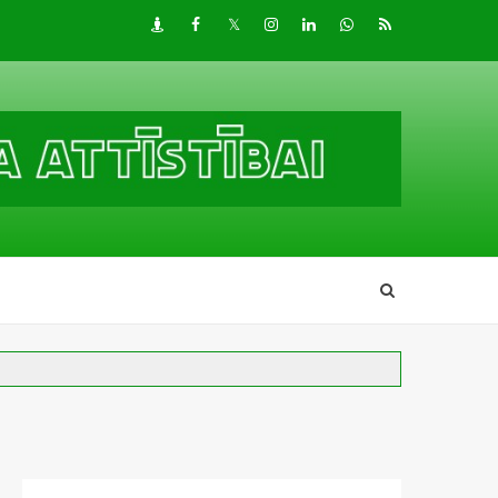
Draugiem
Facebook
Twitter
Instagram
LinkedIn
whatsapp
RSS