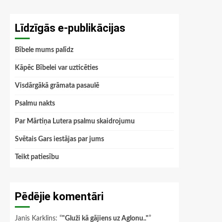
Līdzīgās e-publikācijas
Bībele mums palīdz
Kāpēc Bībelei var uzticēties
Visdārgākā grāmata pasaulē
Psalmu nakts
Par Mārtiņa Lutera psalmu skaidrojumu
Svētais Gars iestājas par jums
Teikt patiesību
Pēdējie komentāri
Janis Karklins
: “
"Gluži kā gājiens uz Aglonu.."
”