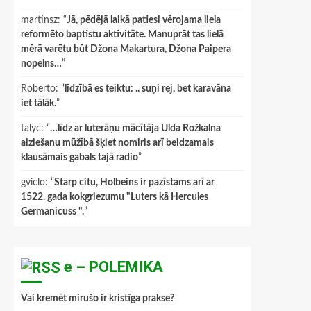
martinsz
: “
Jā, pēdējā laikā patiesi vērojama liela
reformēto baptistu aktivitāte. Manuprāt tas lielā
mērā varētu būt Džona Makartura, Džona Paipera
nopelns…
”
Roberto
: “
līdzībā es teiktu: .. suņi rej, bet karavāna
iet tālāk.
”
talyc
: “
…līdz ar luterāņu mācītāja Ulda Rožkalna
aiziešanu mūžībā šķiet nomiris arī beidzamais
klausāmais gabals tajā radio
”
gviclo
: “
Starp citu, Holbeins ir pazīstams arī ar
1522. gada kokgriezumu "Luters kā Hercules
Germanicuss ".
”
e – POLEMIKA
Vai kremēt mirušo ir kristīga prakse?