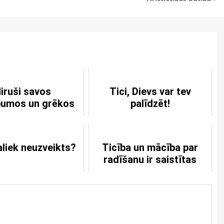
iruši savos
Tici, Dievs var tev
pumos un grēkos
palīdzēt!
aliek neuzveikts?
Ticība un mācība par
radīšanu ir saistītas