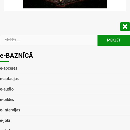
Meklēt:
e-BAZNĪCĀ
e-apceres
e-aptaujas
e-audio
e-bildes
e-intervijas
e-joki