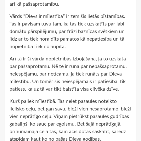
arī kā pašsaprotamību.
Vārds “Dievs ir mīlestība” ir zem šīs lietās bīstamības.
Tas ir pavisam tuvu tam, ka tas tiek uzskatīts par labi
domātu pārspīlējumu, par frāzi baznīcas svētkiem un
līdz ar to tiek noraidīts pamatos kā nepatiesība un tā
nopietnība tiek nolaupīta.
Arī tā ir šī vārda nopietnības izbojāšana, ja to uzskata
par pašsaprotamu. Nē te ir runa par nepašsaprotamu,
neiespējamu, par neticamu, ja tiek runāts par Dieva
mīlestību. Un tomēr šis neiespējamais ir patiesība, tik
patiess, ka uz tā var tikt balstīta visa cilvēka dzīve.
Kurš paliek mīlestībā. Tas neiet pasaules noteikto
lielisko ceļu, bet gan savu, bieži vien nesaprotamo, bieži
vien neprātīgo ceļu. Viņam pietrūkst pasaules gudrības
gabaliņš, ko sauc par egoismu. Bet šajā neprātīgajā,
brīnumainajā ceļā tas, kam acis dotas saskatīt, saredz
atspīdam kaut ko no pašas Dieva godības.