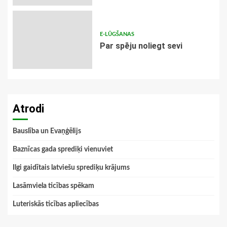
E-LŪGŠANAS
Par spēju noliegt sevi
Atrodi
Bauslība un Evaņģēlijs
Baznīcas gada sprediķi vienuviet
Ilgi gaidītais latviešu sprediķu krājums
Lasāmviela ticības spēkam
Luteriskās ticības apliecības