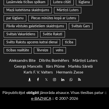
Lasāmviela ticības spēkam
Lutera citāti
lūgšana
Mazā katehisma skaidrojums
Mārtiņš Luters
par lūgšanu
Piecas minūtes kopā ar Luteru
Pāvila vēstules galatiešiem skaidrojums
Svētais Gars
Svētais Vakarēdiens
Svētie Raksti
Svēto Rakstu apceres katrai dienai
ticība
ticības realitāte
Tēvreize
velns
Aleksandrs Bite
Dītrihs Bonhēfers
Mārtiņš Luters
Georgs Mancelis
Ilārs Plūme
Markku Särelä
Karls F. V. Valters
Hermanis Zasse
Draugiem
Facebook
Twitter
Instagram
LinkedIn
whatsapp
RSS
Pārpublicējot
obligāti
jānorāda atsauce. Visas tiesības patur
::
e-BAZNICA
::
© 2007-2026