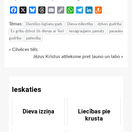
Facebook
X
Bluesky
Threads
Email
Copy
WhatsApp
Telegram
LinkedIn
Draugiem
Link
Tēmas:
Dienišķo lūgšanu gads
Dieva mīlestība
dzīves gudrība
Es gribu dzīvot šīs dienas ar Tevi
nesagraujams pamats
pasaules
gudrība
patiesība
Continue
« Cilvēces tēls
Jēzus Kristus attieksme pret ļauno un labo »
Reading
Ieskaties
Dieva izziņa
Liecības pie
krusta