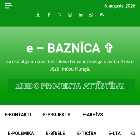
Skip
6. augusts, 2026
to
Draugiem
Facebook
Twitter
Instagram
LinkedIn
whatsapp
RSS
content
e – BAZNĪCA ✞
Grēka alga ir nāve, bet Dieva balva ir mūžīga dzīvība Kristū
Jēzū, mūsu Kungā.
E-KONTAKTI
E-PROJEKTS
E-ARHĪVS
E-POLEMIKA
E-BĪBELE
E-TICĪBA
E-LTA