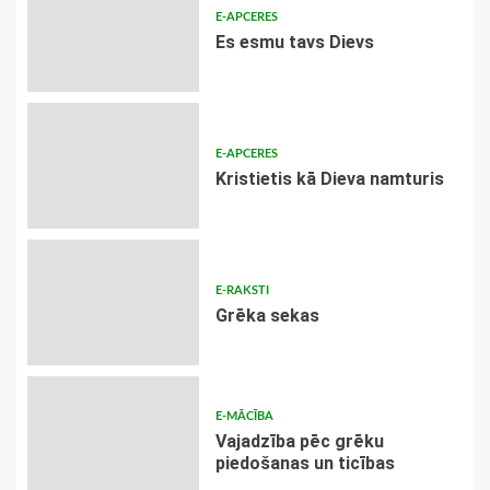
E-APCERES
Es esmu tavs Dievs
E-APCERES
Kristietis kā Dieva namturis
E-RAKSTI
Grēka sekas
E-MĀCĪBA
Vajadzība pēc grēku
piedošanas un ticības