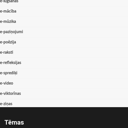
e-lūgšanas
e-mācība
e-mūzika
e-paziņojumi
e-poēzija
e-raksti
e-refleksijas
e-sprediķi
e-video
e-viktorīnas
e-ziņas
Tēmas