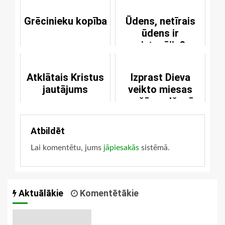
Grēcinieku kopība
Ūdens, netīrais
ūdens ir
aiztecējis?
Atklātais Kristus
Izprast Dieva
jautājums
veikto miesas
augšāmcelšanās
brīnumu
Atbildēt
Lai komentētu, jums
jāpiesakās
sistēmā.
Aktuālākie
Komentētākie