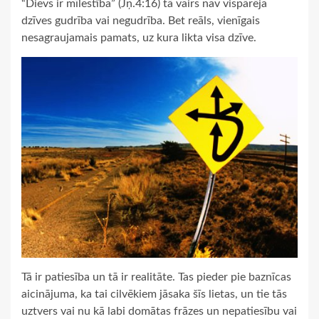
“Dievs ir mīlestība” (Jņ.4:16) tā vairs nav vispārēja
dzīves gudrība vai negudrība. Bet reāls, vienīgais
nesagraujamais pamats, uz kura likta visa dzīve.
Tā ir patiesība un tā ir realitāte. Tas pieder pie baznīcas
aicinājuma, ka tai cilvēkiem jāsaka šīs lietas, un tie tās
uztvers vai nu kā labi domātas frāzes un nepatiesību vai