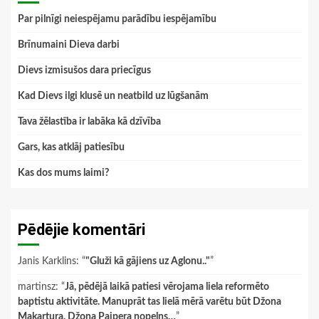
Par pilnīgi neiespējamu parādību iespējamību
Brīnumaini Dieva darbi
Dievs izmisušos dara priecīgus
Kad Dievs ilgi klusē un neatbild uz lūgšanām
Tava žēlastība ir labāka kā dzīvība
Gars, kas atklāj patiesību
Kas dos mums laimi?
Pēdējie komentāri
Janis Karklins
: “
"Gluži kā gājiens uz Aglonu.."
”
martinsz
: “
Jā, pēdējā laikā patiesi vērojama liela reformēto
baptistu aktivitāte. Manuprāt tas lielā mērā varētu būt Džona
Makartura, Džona Paipera nopelns…
”