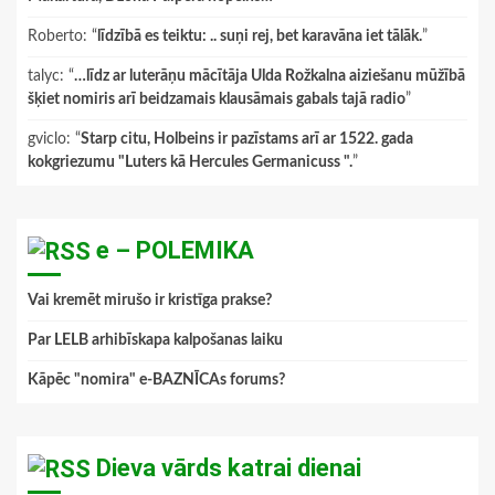
Roberto
: “
līdzībā es teiktu: .. suņi rej, bet karavāna iet tālāk.
”
talyc
: “
…līdz ar luterāņu mācītāja Ulda Rožkalna aiziešanu mūžībā
šķiet nomiris arī beidzamais klausāmais gabals tajā radio
”
gviclo
: “
Starp citu, Holbeins ir pazīstams arī ar 1522. gada
kokgriezumu "Luters kā Hercules Germanicuss ".
”
e – POLEMIKA
Vai kremēt mirušo ir kristīga prakse?
Par LELB arhibīskapa kalpošanas laiku
Kāpēc "nomira" e-BAZNĪCAs forums?
Dieva vārds katrai dienai