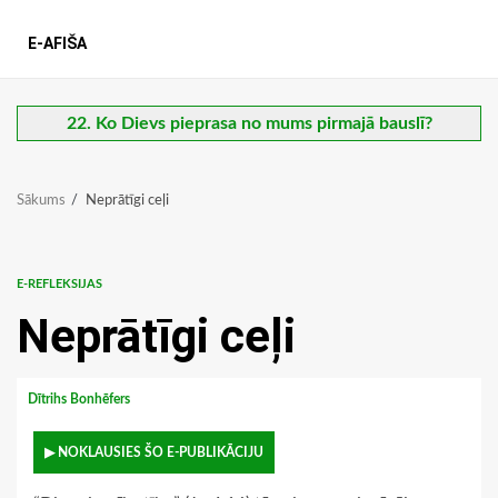
E-AFIŠA
22. Ko Dievs pieprasa no mums pirmajā bauslī?
Sākums
Neprātīgi ceļi
E-REFLEKSIJAS
Neprātīgi ceļi
Dītrihs Bonhēfers
▶ NOKLAUSIES ŠO E-PUBLIKĀCIJU