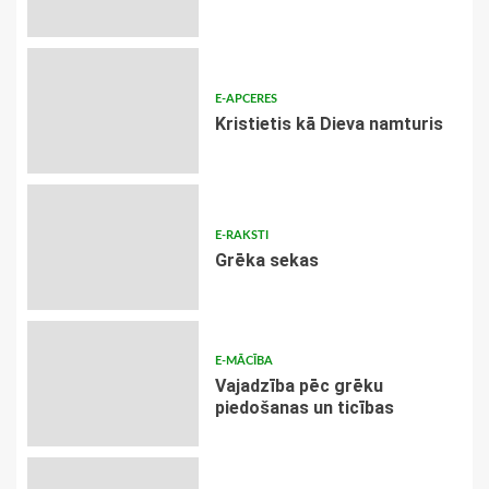
E-APCERES
Kristietis kā Dieva namturis
E-RAKSTI
Grēka sekas
E-MĀCĪBA
Vajadzība pēc grēku
piedošanas un ticības