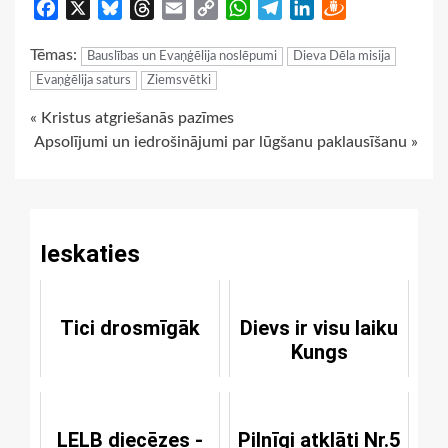
Facebook
X
Bluesky
Threads
Email
Copy
WhatsApp
Telegram
LinkedIn
Draugiem
Link
Tēmas:
Bauslības un Evaņģēlija noslēpumi
Dieva Dēla misija
Evaņģēlija saturs
Ziemsvētki
Continue
« Kristus atgriešanās pazīmes
Apsolījumi un iedrošinājumi par lūgšanu paklausīšanu »
Reading
Ieskaties
Tici drosmīgāk
Dievs ir visu laiku
Kungs
LELB diecēzes -
Pilnīgi atklāti Nr.5