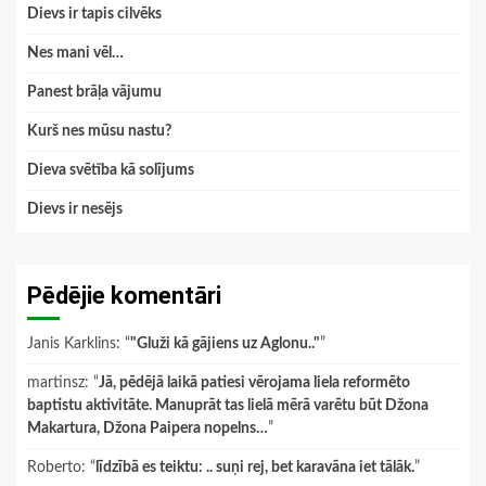
Dievs ir tapis cilvēks
Nes mani vēl…
Panest brāļa vājumu
Kurš nes mūsu nastu?
Dieva svētība kā solījums
Dievs ir nesējs
Pēdējie komentāri
Janis Karklins
: “
"Gluži kā gājiens uz Aglonu.."
”
martinsz
: “
Jā, pēdējā laikā patiesi vērojama liela reformēto
baptistu aktivitāte. Manuprāt tas lielā mērā varētu būt Džona
Makartura, Džona Paipera nopelns…
”
Roberto
: “
līdzībā es teiktu: .. suņi rej, bet karavāna iet tālāk.
”