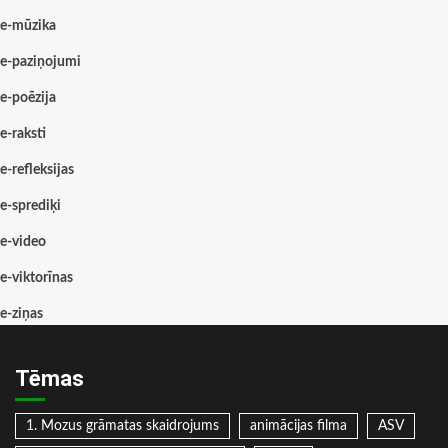
e-mūzika
e-paziņojumi
e-poēzija
e-raksti
e-refleksijas
e-sprediķi
e-video
e-viktorīnas
e-ziņas
Tēmas
1. Mozus grāmatas skaidrojums
animācijas filma
ASV