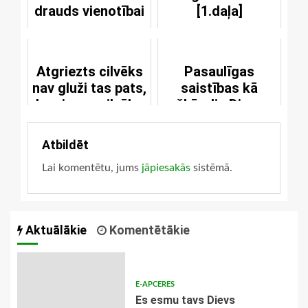
drauds vienotībai
[1.daļa]
Atgriezts cilvēks
Pasaulīgas
nav gluži tas pats,
saistības kā
kas jauns cilvēks
šķērslis Dieva
vārdam
Atbildēt
Lai komentētu, jums
jāpiesakās
sistēmā.
Aktuālākie
Komentētākie
E-APCERES
Es esmu tavs Dievs