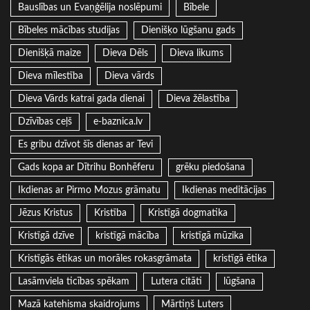
Bauslības un Evaņģēlija noslēpumi
Bībele
Bībeles mācības studijas
Dienišķo lūgšanu gads
Dienišķā maize
Dieva Dēls
Dieva likums
Dieva mīlestība
Dieva vārds
Dieva Vārds katrai gada dienai
Dieva žēlastība
Dzīvības ceļš
e-baznica.lv
Es gribu dzīvot šīs dienas ar Tevi
Gads kopa ar Dītrihu Bonhēferu
grēku piedošana
Ikdienas ar Pirmo Mozus grāmatu
Ikdienas meditācijas
Jēzus Kristus
Kristība
Kristīgā dogmatika
Kristīgā dzīve
kristīgā mācība
kristīgā mūzika
Kristīgās ētikas un morāles rokasgrāmata
kristīgā ētika
Lasāmviela ticības spēkam
Lutera citāti
lūgšana
Mazā katehisma skaidrojums
Mārtiņš Luters