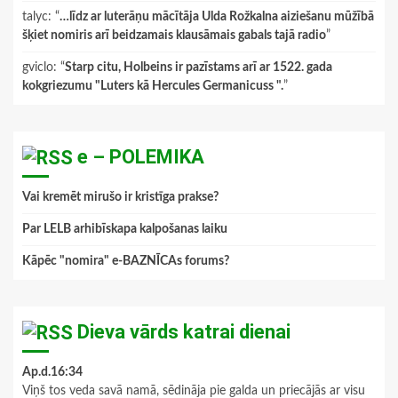
talyc
: “
…līdz ar luterāņu mācītāja Ulda Rožkalna aiziešanu mūžībā
šķiet nomiris arī beidzamais klausāmais gabals tajā radio
”
gviclo
: “
Starp citu, Holbeins ir pazīstams arī ar 1522. gada
kokgriezumu "Luters kā Hercules Germanicuss ".
”
e – POLEMIKA
Vai kremēt mirušo ir kristīga prakse?
Par LELB arhibīskapa kalpošanas laiku
Kāpēc "nomira" e-BAZNĪCAs forums?
Dieva vārds katrai dienai
Ap.d.16:34
Viņš tos veda savā namā, sēdināja pie galda un priecājās ar visu