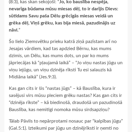
(8:3), kas skan sekojoši: “
Jo, ko bauslība nespēja,
nevarīga būdama mūsu miesas dēļ, to ir darījis Dievs:
sūtīdams Savu paša Dēlu grēcīgās miesas veidā un
grēka dēļ, Viņš grēku, kas bija miesā, pazudinājis uz
nāvi.
”
Šo lielo Ziemsvētku prieku katrā ziņā pazīstam arī no
Jesajas vārdiem, kad tas apdzied Bērnu, kas mums
dzimis, un Dēlu, kas mums dots, un par ko mums
jāpriecājas kā “pļaujamā laikā” – “Jo viņu nastas jūgu un
viņu iejūgu, un viņu dzinēja rīksti Tu esi salauzis kā
Midiāna laikā” (Jes.9:3).
Kas gan cits ir šis “nastas jūgs” – kā Bauslība, kura ir
sasējusi virs mūsu pleciem grēku nastas? Kas gan cits ir
“dzinēja rīkste” – kā biedinošā, draudošā un pazudinošā
Bauslība, kas nemitīgi nomoka mūsu sirdsapziņu?
Tālab Pāvils to nepārprotami nosauc par “kalpības jūgu”
(Gal.5:1). Izteikumi par jūgu un dzinējrīksti ir ņemti no