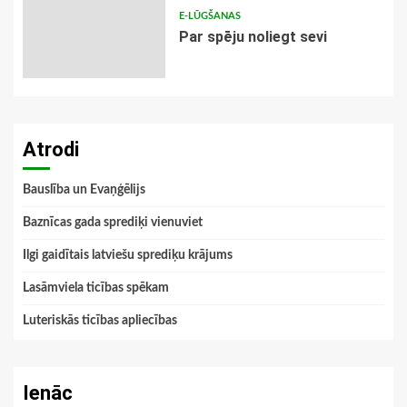
E-LŪGŠANAS
Par spēju noliegt sevi
Atrodi
Bauslība un Evaņģēlijs
Baznīcas gada sprediķi vienuviet
Ilgi gaidītais latviešu sprediķu krājums
Lasāmviela ticības spēkam
Luteriskās ticības apliecības
Ienāc