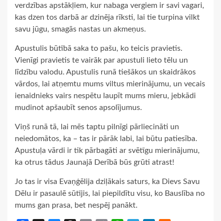
verdzības apstākļiem, kur nabaga vergiem ir savi vagari,
kas dzen tos darbā ar dzinēja rīksti, lai tie turpina vilkt
savu jūgu, smagās nastas un akmeņus.
Apustulis būtībā saka to pašu, ko teicis pravietis.
Vienīgi pravietis te vairāk par apustuli lieto tēlu un
līdzību valodu. Apustulis runā tiešākos un skaidrākos
vārdos, lai atņemtu mums viltus mierinājumu, un vecais
ienaidnieks vairs nespētu laupīt mums mieru, jebkādi
mudinot apšaubīt senos apsolījumus.
Viņš runā tā, lai mēs taptu pilnīgi pārliecināti un
neiedomātos, ka – tas ir pārāk labi, lai būtu patiesība.
Apustuļa vārdi ir tik pārbagāti ar svētīgu mierinājumu,
ka otrus tādus Jaunajā Derībā būs grūti atrast!
Jo tas ir visa Evaņģēlija dziļākais saturs, ka Dievs Savu
Dēlu ir pasaulē sūtījis, lai piepildītu visu, ko Bauslība no
mums gan prasa, bet nespēj panākt.