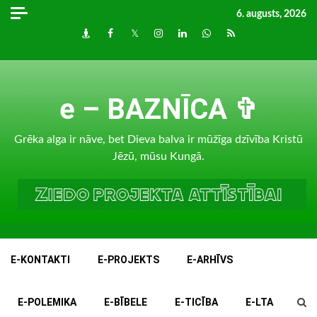
Skip
6. augusts, 2026
to
Draugiem
Facebook
Twitter
Instagram
LinkedIn
whatsapp
RSS
content
e – BAZNĪCA ✞
Grēka alga ir nāve, bet Dieva balva ir mūžīga dzīvība Kristū
Jēzū, mūsu Kungā.
E-KONTAKTI
E-PROJEKTS
E-ARHĪVS
E-POLEMIKA
E-BĪBELE
E-TICĪBA
E-LTA