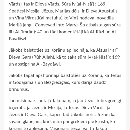
Vārds), tas ir Dieva Vārds. Sūra iv (al-Nisā’) : 169
:”patiesi Mesija, Jēzus, Marijas dēls, ir Dieva Apustulis
un Viņa Vārds(Kalimatuhu) ko Viņš nodeva, novadīja
Marijā (angl. Conveyed Into Mary). Šo atbalsta gan sūra
iii (‘Al-‘Imrān): 40 un tādi komentētāji kā Al-Rāzi un Al-
Baydāwi.
Jākobs balstoties uz Korānu apliecināja, ka Jēzus ir arī
Dieva Gars (Rūh Allah), kā to saka sūra iv (al-Nisā’): 169
un apstiprina Al-Baydāwi.
Jākobs tāpat apstiprināja balstoties uz Korānu, ka Jēzus
ir Godājamais un Bezgrēcīgais, kurš darīja daudz
brīnumus.
Tad misionārs jautāja Jākobam, ja jau Jēzus ir bezgrēcīgi
ieņemts, ja Jēzus ir Mesija, ja Jēzus Dieva Vārds, ja
Jēzus ir Dieva Gars, kāpēc tad Jākobs netic Jēzum kā
savam glābējam, kurš mira par grēkiem pie krusta, kā
korāns to apliecina. Misionārs teica, vai tu Jākob