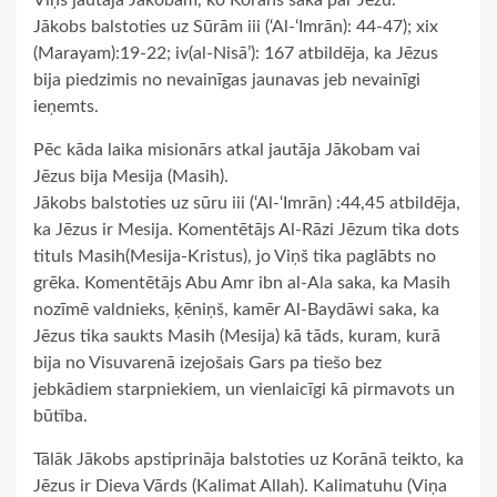
Viņš jautāja Jākobam, ko Korāns saka par Jēzu.
Jākobs balstoties uz Sūrām iii (‘Al-‘Imrān): 44-47); xix
(Marayam):19-22; iv(al-Nisā’): 167 atbildēja, ka Jēzus
bija piedzimis no nevainīgas jaunavas jeb nevainīgi
ieņemts.
Pēc kāda laika misionārs atkal jautāja Jākobam vai
Jēzus bija Mesija (Masih).
Jākobs balstoties uz sūru iii (‘Al-‘Imrān) :44,45 atbildēja,
ka Jēzus ir Mesija. Komentētājs Al-Rāzi Jēzum tika dots
tituls Masih(Mesija-Kristus), jo Viņš tika paglābts no
grēka. Komentētājs Abu Amr ibn al-Ala saka, ka Masih
nozīmē valdnieks, ķēniņš, kamēr Al-Baydāwi saka, ka
Jēzus tika saukts Masih (Mesija) kā tāds, kuram, kurā
bija no Visuvarenā izejošais Gars pa tiešo bez
jebkādiem starpniekiem, un vienlaicīgi kā pirmavots un
būtība.
Tālāk Jākobs apstiprināja balstoties uz Korānā teikto, ka
Jēzus ir Dieva Vārds (Kalimat Allah). Kalimatuhu (Viņa