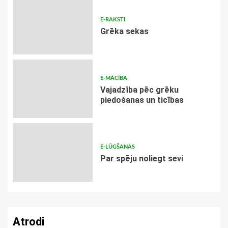
E-RAKSTI
Grēka sekas
E-MĀCĪBA
Vajadzība pēc grēku
piedošanas un ticības
E-LŪGŠANAS
Par spēju noliegt sevi
Atrodi