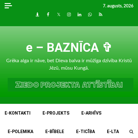
Skip
7. augusts, 2026
to
Draugiem
Facebook
Twitter
Instagram
LinkedIn
whatsapp
RSS
content
e – BAZNĪCA ✞
Grēka alga ir nāve, bet Dieva balva ir mūžīga dzīvība Kristū
Jēzū, mūsu Kungā.
E-KONTAKTI
E-PROJEKTS
E-ARHĪVS
E-POLEMIKA
E-BĪBELE
E-TICĪBA
E-LTA