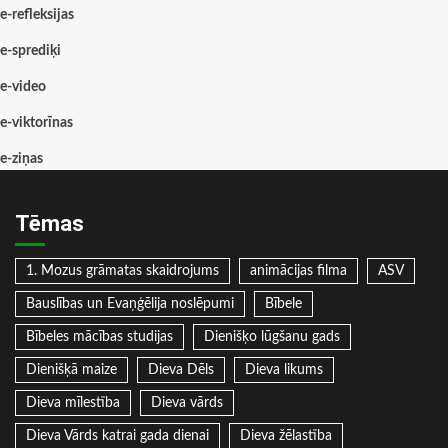
e-refleksijas
e-sprediķi
e-video
e-viktorīnas
e-ziņas
Tēmas
1. Mozus grāmatas skaidrojums
animācijas filma
ASV
Bauslības un Evaņģēlija noslēpumi
Bībele
Bībeles mācības studijas
Dienišķo lūgšanu gads
Dienišķā maize
Dieva Dēls
Dieva likums
Dieva mīlestība
Dieva vārds
Dieva Vārds katrai gada dienai
Dieva žēlastība