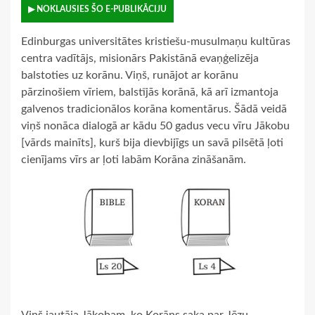
▶ NOKLAUSIES ŠO E-PUBLIKĀCIJU
Edinburgas universitātes kristiešu-musulmaņu kultūras
centra vadītājs, misionārs Pakistānā evaņģelizēja
balstoties uz korānu. Viņš, runājot ar korānu
pārzinošiem vīriem, balstījās korānā, kā arī izmantoja
galvenos tradicionālos korāna komentārus. Šādā veidā
viņš nonāca dialogā ar kādu 50 gadus vecu vīru Jākobu
[vārds mainīts], kurš bija dievbijīgs un savā pilsētā ļoti
cienījams vīrs ar ļoti labām Korāna zināšanām.