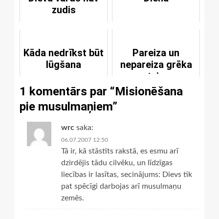
zudis
Kāda nedrīkst būt
Pareiza un
lūgšana
nepareiza grēka
atziņa
1 komentārs par “
Misionēšana
pie musulmaņiem
”
wrc
saka:
06.07.2007 12:50
Tā ir, kā stāstīts rakstā, es esmu arī
dzirdējis tādu cilvēku, un līdzīgas
liecības ir lasītas, secinājums: Dievs tik
pat spēcīgi darbojas arī musulmaņu
zemēs.