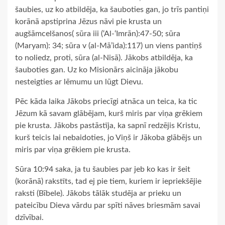
šaubies, uz ko atbildēja, ka šauboties gan, jo trīs pantiņi
korānā apstiprina Jēzus nāvi pie krusta un
augšāmcelšanos( sūra iii (‘Al-‘Imrān):47-50; sūra
(Maryam): 34; sūra v (al-Mā’ida):117) un viens pantiņš
to noliedz, proti, sūra (al-Nisā). Jākobs atbildēja, ka
šauboties gan. Uz ko Misionārs aicināja jākobu
nesteigties ar lēmumu un lūgt Dievu.
Pēc kāda laika Jākobs priecīgi atnāca un teica, ka tic
Jēzum kā savam glābējam, kurš miris par viņa grēkiem
pie krusta. Jākobs pastāstīja, ka sapnī redzējis Kristu,
kurš teicis lai nebaidoties, jo Viņš ir Jākoba glābējs un
miris par viņa grēkiem pie krusta.
Sūra 10:94 saka, ja tu šaubies par jeb ko kas ir šeit
(korānā) rakstīts, tad ej pie tiem, kuriem ir iepriekšējie
raksti (Bībele). Jākobs tālāk studēja ar prieku un
pateicību Dieva vārdu par spīti nāves briesmām savai
dzīvībai.