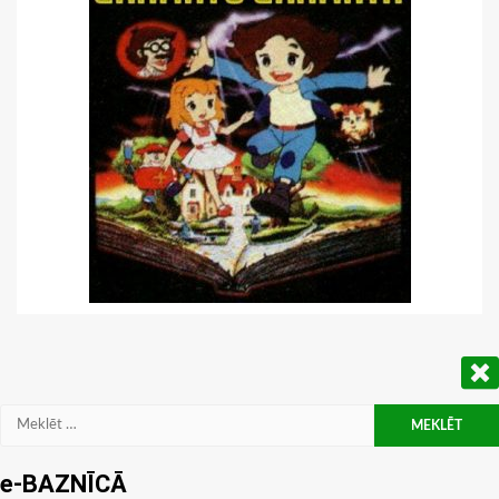
Meklēt:
e-BAZNĪCĀ