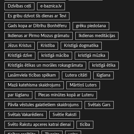
Dzīvības ceļš
e-baznica.lv
Es gribu dzīvot šīs dienas ar Tevi
Gads kopa ar Dītrihu Bonhēferu
grēku piedošana
Ikdienas ar Pirmo Mozus grāmatu
Ikdienas meditācijas
Jēzus Kristus
Kristība
Kristīgā dogmatika
Kristīgā dzīve
kristīgā mācība
kristīgā mūzika
Kristīgās ētikas un morāles rokasgrāmata
kristīgā ētika
Lasāmviela ticības spēkam
Lutera citāti
lūgšana
Mazā katehisma skaidrojums
Mārtiņš Luters
par lūgšanu
Piecas minūtes kopā ar Luteru
Pāvila vēstules galatiešiem skaidrojums
Svētais Gars
Svētais Vakarēdiens
Svētie Raksti
Svēto Rakstu apceres katrai dienai
ticība