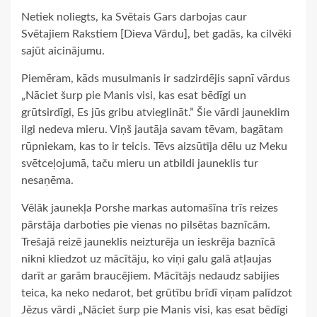
Netiek noliegts, ka Svētais Gars darbojas caur
Svētajiem Rakstiem [Dieva Vārdu], bet gadās, ka cilvēki
sajūt aicinājumu.
Piemēram, kāds musulmanis ir sadzirdējis sapnī vārdus
„Nāciet šurp pie Manis visi, kas esat bēdīgi un
grūtsirdīgi, Es jūs gribu atvieglināt.” Šie vārdi jauneklim
ilgi nedeva mieru. Viņš jautāja savam tēvam, bagātam
rūpniekam, kas to ir teicis. Tēvs aizsūtīja dēlu uz Meku
svētceļojumā, taču mieru un atbildi jauneklis tur
nesaņēma.
Vēlāk jaunekļa Porshe markas automašīna trīs reizes
pārstāja darboties pie vienas no pilsētas baznīcām.
Trešajā reizē jauneklis neizturēja un ieskrēja baznīcā
nikni kliedzot uz mācītāju, ko viņi galu galā atļaujas
darīt ar garām braucējiem. Mācītājs nedaudz sabijies
teica, ka neko nedarot, bet grūtību brīdī viņam palīdzot
Jēzus vārdi „Nāciet šurp pie Manis visi, kas esat bēdīgi