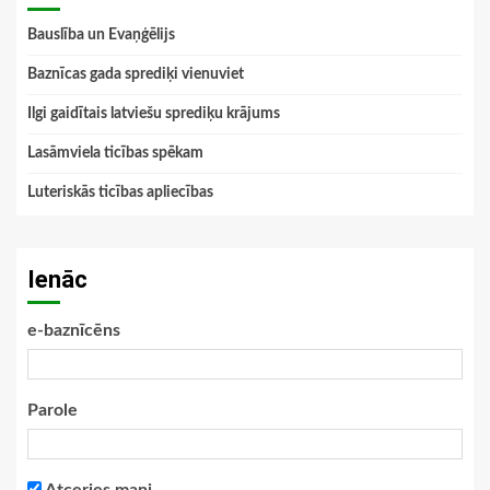
Bauslība un Evaņģēlijs
Baznīcas gada sprediķi vienuviet
Ilgi gaidītais latviešu sprediķu krājums
Lasāmviela ticības spēkam
Luteriskās ticības apliecības
Ienāc
e-baznīcēns
Parole