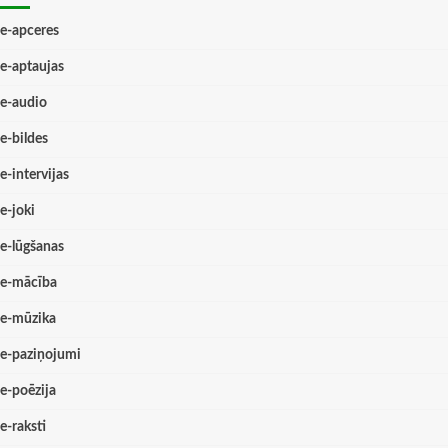
e-apceres
e-aptaujas
e-audio
e-bildes
e-intervijas
e-joki
e-lūgšanas
e-mācība
e-mūzika
e-paziņojumi
e-poēzija
e-raksti