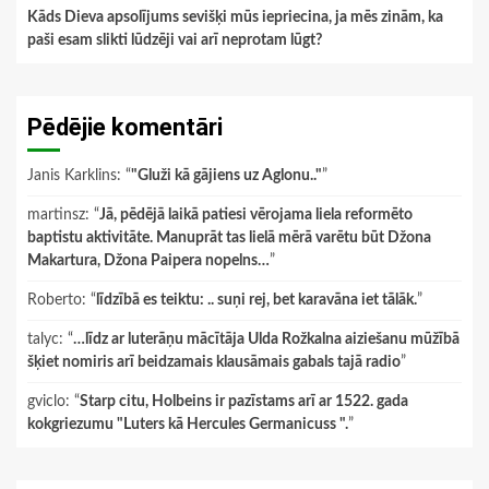
Kāds Dieva apsolījums sevišķi mūs iepriecina, ja mēs zinām, ka
paši esam slikti lūdzēji vai arī neprotam lūgt?
Pēdējie komentāri
Janis Karklins
: “
"Gluži kā gājiens uz Aglonu.."
”
martinsz
: “
Jā, pēdējā laikā patiesi vērojama liela reformēto
baptistu aktivitāte. Manuprāt tas lielā mērā varētu būt Džona
Makartura, Džona Paipera nopelns…
”
Roberto
: “
līdzībā es teiktu: .. suņi rej, bet karavāna iet tālāk.
”
talyc
: “
…līdz ar luterāņu mācītāja Ulda Rožkalna aiziešanu mūžībā
šķiet nomiris arī beidzamais klausāmais gabals tajā radio
”
gviclo
: “
Starp citu, Holbeins ir pazīstams arī ar 1522. gada
kokgriezumu "Luters kā Hercules Germanicuss ".
”