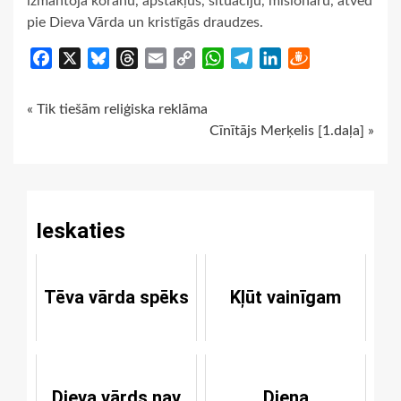
izmantoja korānu, apstākļus, situāciju, misionāru, atved
pie Dieva Vārda un kristīgās draudzes.
Facebook
X
Bluesky
Threads
Email
Copy
WhatsApp
Telegram
LinkedIn
Draugiem
Link
Continue
« Tik tiešām reliģiska reklāma
Cīnītājs Merķelis [1.daļa] »
Reading
Ieskaties
Tēva vārda spēks
Kļūt vainīgam
Dieva vārds nav
Diena