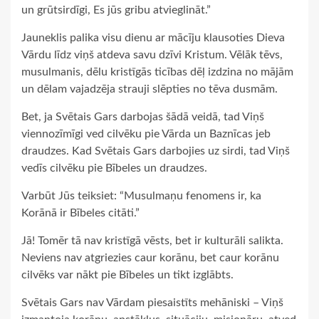
un grūtsirdīgi, Es jūs gribu atvieglināt.”
Jauneklis palika visu dienu ar mācīju klausoties Dieva
Vārdu līdz viņš atdeva savu dzīvi Kristum. Vēlāk tēvs,
musulmanis, dēlu kristīgās ticības dēļ izdzina no mājām
un dēlam vajadzēja strauji slēpties no tēva dusmām.
Bet, ja Svētais Gars darbojas šādā veidā, tad Viņš
viennozīmīgi ved cilvēku pie Vārda un Baznīcas jeb
draudzes. Kad Svētais Gars darbojies uz sirdi, tad Viņš
vedīs cilvēku pie Bībeles un draudzes.
Varbūt Jūs teiksiet: “Musulmaņu fenomens ir, ka
Korānā ir Bībeles citāti.”
Jā! Tomēr tā nav kristīgā vēsts, bet ir kulturāli salikta.
Neviens nav atgriezies caur korānu, bet caur korānu
cilvēks var nākt pie Bībeles un tikt izglābts.
Svētais Gars nav Vārdam piesaistīts mehāniski – Viņš