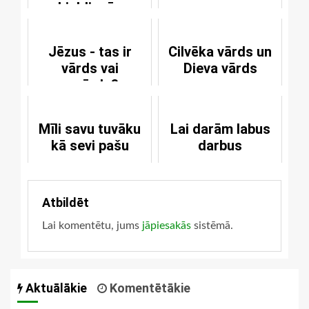
Lieldienās
Jēzus - tas ir
Cilvēka vārds un
vārds vai
Dieva vārds
uzvārds?
Mīli savu tuvāku
Lai darām labus
kā sevi pašu
darbus
Atbildēt
Lai komentētu, jums
jāpiesakās
sistēmā.
Aktuālākie
Komentētākie