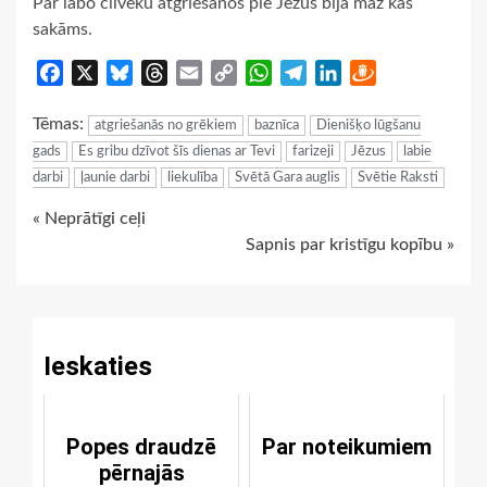
Par labo cilvēku atgriešanos pie Jēzus bija maz kas
sakāms.
Facebook
X
Bluesky
Threads
Email
Copy
WhatsApp
Telegram
LinkedIn
Draugiem
Link
Tēmas:
atgriešanās no grēkiem
baznīca
Dienišķo lūgšanu
gads
Es gribu dzīvot šīs dienas ar Tevi
farizeji
Jēzus
labie
darbi
ļaunie darbi
liekulība
Svētā Gara auglis
Svētie Raksti
Continue
« Neprātīgi ceļi
Sapnis par kristīgu kopību »
Reading
Ieskaties
Popes draudzē
Par noteikumiem
pērnajās