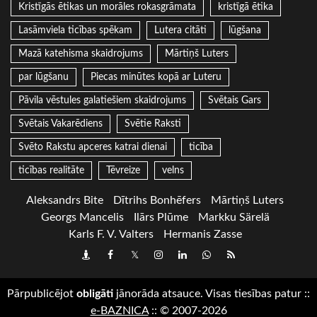
Kristīgās ētikas un morāles rokasgrāmata
kristīgā ētika
Lasāmviela ticības spēkam
Lutera citāti
lūgšana
Mazā katehisma skaidrojums
Mārtiņš Luters
par lūgšanu
Piecas minūtes kopā ar Luteru
Pāvila vēstules galatiešiem skaidrojums
Svētais Gars
Svētais Vakarēdiens
Svētie Raksti
Svēto Rakstu apceres katrai dienai
ticība
ticības realitāte
Tēvreize
velns
Aleksandrs Bite
Dītrihs Bonhēfers
Mārtiņš Luters
Georgs Mancelis
Ilārs Plūme
Markku Särelä
Karls F. V. Valters
Hermanis Zasse
Draugiem
Facebook
Twitter
Instagram
LinkedIn
whatsapp
RSS
Pārpublicējot
obligāti
jānorāda atsauce. Visas tiesības patur
::
e-BAZNICA
::
© 2007-2026