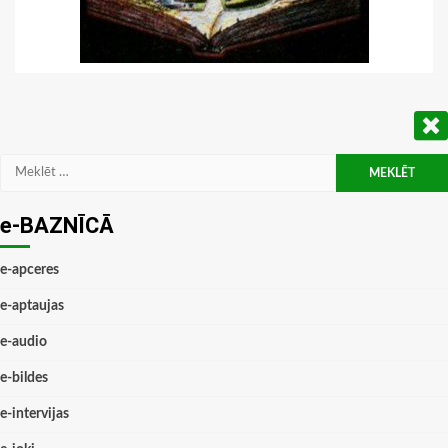
Meklēt:
e-BAZNĪCĀ
e-apceres
e-aptaujas
e-audio
e-bildes
e-intervijas