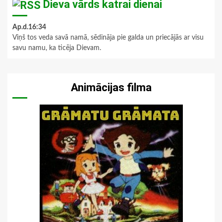
Dieva vārds katrai dienai
Ap.d.16:34
Viņš tos veda savā namā, sēdināja pie galda un priecājās ar visu
savu namu, ka ticēja Dievam.
Animācijas filma