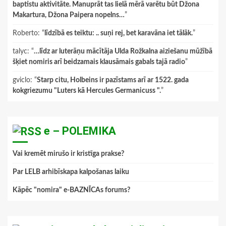
baptistu aktivitāte. Manuprāt tas lielā mērā varētu būt Džona
Makartura, Džona Paipera nopelns…
”
Roberto
: “
līdzībā es teiktu: .. suņi rej, bet karavāna iet tālāk.
”
talyc
: “
…līdz ar luterāņu mācītāja Ulda Rožkalna aiziešanu mūžībā
šķiet nomiris arī beidzamais klausāmais gabals tajā radio
”
gviclo
: “
Starp citu, Holbeins ir pazīstams arī ar 1522. gada
kokgriezumu "Luters kā Hercules Germanicuss ".
”
e – POLEMIKA
Vai kremēt mirušo ir kristīga prakse?
Par LELB arhibīskapa kalpošanas laiku
Kāpēc "nomira" e-BAZNĪCAs forums?