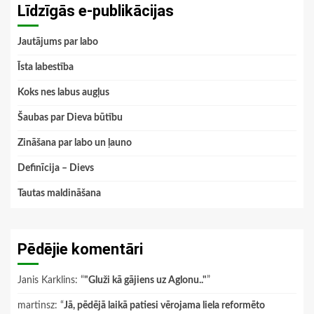
Līdzīgās e-publikācijas
Jautājums par labo
Īsta labestība
Koks nes labus augļus
Šaubas par Dieva būtību
Zināšana par labo un ļauno
Definīcija – Dievs
Tautas maldināšana
Pēdējie komentāri
Janis Karklins
: “
"Gluži kā gājiens uz Aglonu.."
”
martinsz
: “
Jā, pēdējā laikā patiesi vērojama liela reformēto