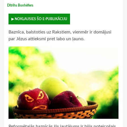
Dītrihs Bonhēfers
▶ NOKLAUSIES ŠO E-PUBLIKĀCIJU
Baznīca, balstoties uz Rakstiem, vienmēr ir domājusi
par Jēzus attieksmi pret labo un ļauno.
Reformētajās baznīcās šis jautājums ir bijis noteicošais,