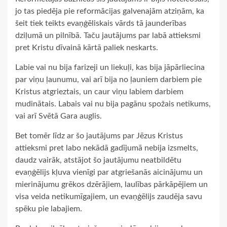
jo tas piedēja pie reformācijas galvenajām atziņām, ka
šeit tiek teikts evaņģēliskais vārds tā jaunderības
dziļumā un pilnībā. Taču jautājums par labā attieksmi
pret Kristu dīvainā kārtā paliek neskarts.
Labie vai nu bija farizeji un liekuļi, kas bija jāpārliecina
par viņu ļaunumu, vai arī bija no ļauniem darbiem pie
Kristus atgrieztais, un caur viņu labiem darbiem
mudinātais. Labais vai nu bija pagānu spožais netikums,
vai arī Svētā Gara auglis.
Bet tomēr līdz ar šo jautājums par Jēzus Kristus
attieksmi pret labo nekādā gadījumā nebija izsmelts,
daudz vairāk, atstājot šo jautājumu neatbildētu
evaņģēlijs kļuva vienīgi par atgriešanās aicinājumu un
mierinājumu grēkos dzērājiem, laulības pārkāpējiem un
visa veida netikumīgajiem, un evaņģēlijs zaudēja savu
spēku pie labajiem.