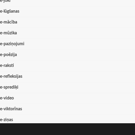
e-joki
e-lūgšanas
e-mācība
e-mūzika
e-paziņojumi
e-poēzija
e-raksti
e-refleksijas
e-sprediķi
e-video
e-viktorīnas
e-ziņas