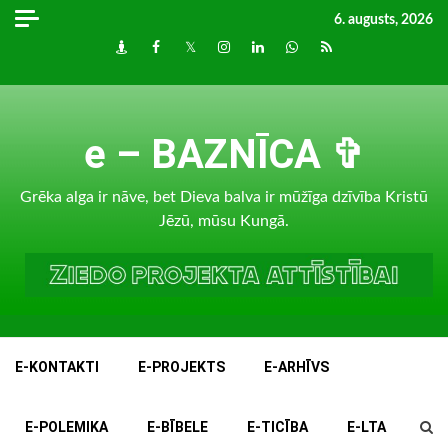
Skip
6. augusts, 2026
to
Draugiem
Facebook
Twitter
Instagram
LinkedIn
whatsapp
RSS
content
e – BAZNĪCA ✞
Grēka alga ir nāve, bet Dieva balva ir mūžīga dzīvība Kristū
Jēzū, mūsu Kungā.
E-KONTAKTI
E-PROJEKTS
E-ARHĪVS
E-POLEMIKA
E-BĪBELE
E-TICĪBA
E-LTA