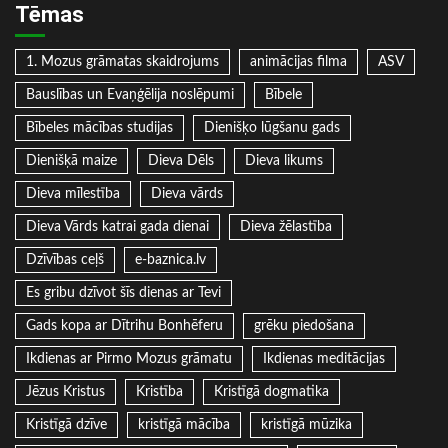
Tēmas
1. Mozus grāmatas skaidrojums
animācijas filma
ASV
Bauslības un Evaņģēlija noslēpumi
Bībele
Bībeles mācības studijas
Dienišķo lūgšanu gads
Dienišķā maize
Dieva Dēls
Dieva likums
Dieva mīlestība
Dieva vārds
Dieva Vārds katrai gada dienai
Dieva žēlastība
Dzīvības ceļš
e-baznica.lv
Es gribu dzīvot šīs dienas ar Tevi
Gads kopa ar Dītrihu Bonhēferu
grēku piedošana
Ikdienas ar Pirmo Mozus grāmatu
Ikdienas meditācijas
Jēzus Kristus
Kristība
Kristīgā dogmatika
Kristīgā dzīve
kristīgā mācība
kristīgā mūzika