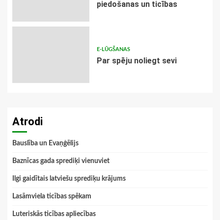
piedošanas un ticības
E-LŪGŠANAS
Par spēju noliegt sevi
Atrodi
Bauslība un Evaņģēlijs
Baznīcas gada sprediķi vienuviet
Ilgi gaidītais latviešu sprediķu krājums
Lasāmviela ticības spēkam
Luteriskās ticības apliecības