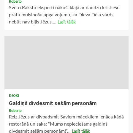
Roberto
Svēto Rakstu eksperti nākuši klajā ar daudzu kristiešu
prātu mulsinošu apgalvojumu, ka Dieva Dēla vārds
nebūt nav bijis Jēzus....
Lasīt tālāk
E-JOKI
Galdiņš divdesmit sešām personām
Roberto
Reiz Jēzus ar divpadsmit Saviem mācekļiem ienāca kādā
restorānā un saka: “Mums nepieciešams galdiņš
divdesmit sešām personām!”...
Lasīt tālāk