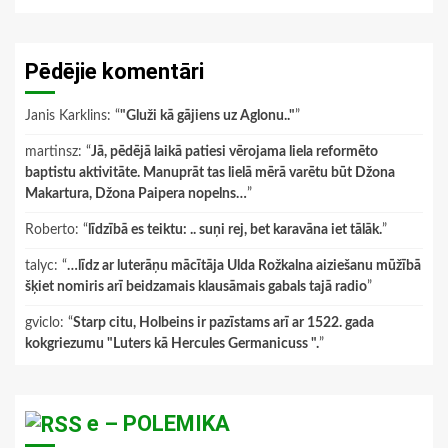
Pēdējie komentāri
Janis Karklins
: “
"Gluži kā gājiens uz Aglonu.."
”
martinsz
: “
Jā, pēdējā laikā patiesi vērojama liela reformēto
baptistu aktivitāte. Manuprāt tas lielā mērā varētu būt Džona
Makartura, Džona Paipera nopelns…
”
Roberto
: “
līdzībā es teiktu: .. suņi rej, bet karavāna iet tālāk.
”
talyc
: “
…līdz ar luterāņu mācītāja Ulda Rožkalna aiziešanu mūžībā
šķiet nomiris arī beidzamais klausāmais gabals tajā radio
”
gviclo
: “
Starp citu, Holbeins ir pazīstams arī ar 1522. gada
kokgriezumu "Luters kā Hercules Germanicuss ".
”
e – POLEMIKA