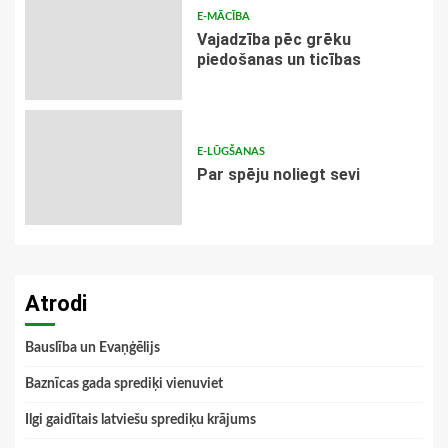
E-MĀCĪBA
Vajadzība pēc grēku
piedošanas un ticības
E-LŪGŠANAS
Par spēju noliegt sevi
Atrodi
Bauslība un Evaņģēlijs
Baznīcas gada sprediķi vienuviet
Ilgi gaidītais latviešu sprediķu krājums