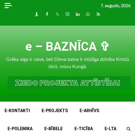
Skip
7. augusts, 2026
to
Draugiem
Facebook
Twitter
Instagram
LinkedIn
whatsapp
RSS
content
e – BAZNĪCA ✞
Grēka alga ir nāve, bet Dieva balva ir mūžīga dzīvība Kristū
Jēzū, mūsu Kungā.
E-KONTAKTI
E-PROJEKTS
E-ARHĪVS
E-POLEMIKA
E-BĪBELE
E-TICĪBA
E-LTA