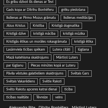
Es gribu dzīvot šīs dienas ar Tevi
Gads kopa ar Dītrihu Bonhēferu
grēku piedošana
Ikdienas ar Pirmo Mozus grāmatu
Ikdienas meditācijas
Jēzus Kristus
Kristība
Kristīgā dogmatika
Kristīgā dzīve
kristīgā mācība
kristīgā mūzika
Kristīgās ētikas un morāles rokasgrāmata
kristīgā ētika
Lasāmviela ticības spēkam
Lutera citāti
lūgšana
Mazā katehisma skaidrojums
Mārtiņš Luters
par lūgšanu
Piecas minūtes kopā ar Luteru
Pāvila vēstules galatiešiem skaidrojums
Svētais Gars
Svētais Vakarēdiens
Svētie Raksti
Svēto Rakstu apceres katrai dienai
ticība
ticības realitāte
Tēvreize
velns
Aleksandrs Bite
Dītrihs Bonhēfers
Mārtiņš Luters