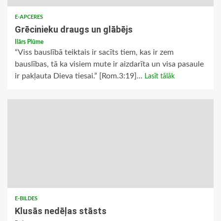
E-APCERES
Grēcinieku draugs un glābējs
Ilārs Plūme
“Viss bauslībā teiktais ir sacīts tiem, kas ir zem
bauslības, tā ka visiem mute ir aizdarīta un visa pasaule
ir pakļauta Dieva tiesai.” [Rom.3:19]...
Lasīt tālāk
E-BILDES
Klusās nedēļas stāsts