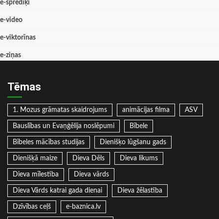
e-sprediķi
e-video
e-viktorīnas
e-ziņas
Tēmas
1. Mozus grāmatas skaidrojums
animācijas filma
ASV
Bauslības un Evaņģēlija noslēpumi
Bībele
Bībeles mācības studijas
Dienišķo lūgšanu gads
Dienišķā maize
Dieva Dēls
Dieva likums
Dieva mīlestība
Dieva vārds
Dieva Vārds katrai gada dienai
Dieva žēlastība
Dzīvības ceļš
e-baznica.lv