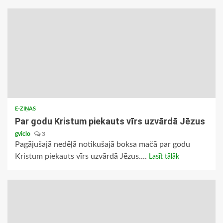
E-ZIŅAS
Par godu Kristum piekauts vīrs uzvārdā Jēzus
gviclo
3
Pagājušajā nedēļā notikušajā boksa mačā par godu
Kristum piekauts vīrs uzvārdā Jēzus....
Lasīt tālāk