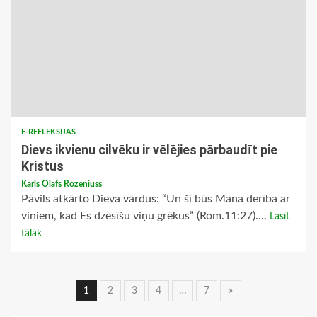
E-REFLEKSIJAS
Dievs ikvienu cilvēku ir vēlējies pārbaudīt pie
Kristus
Karls Olafs Rozeniuss
Pāvils atkārto Dieva vārdus: “Un šī būs Mana derība ar
viņiem, kad Es dzēsīšu viņu grēkus” (Rom.11:27)....
Lasīt
tālāk
Ziņu
1
2
3
4
…
7
»