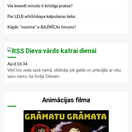
Vai kremēt mirušo ir kristīga prakse?
Par LELB arhibīskapa kalpošanas laiku
Kāpēc "nomira" e-BAZNĪCAs forums?
Dieva vārds katrai dienai
Ap.d.16:34
Viņš tos veda savā namā, sēdināja pie galda un priecājās ar visu
savu namu, ka ticēja Dievam.
Animācijas filma