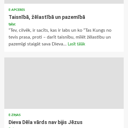
E-APCERES
Taisnībā, žēlastībā un pazemībā
talyc
“Tev, cilvēk, ir sacīts, kas ir labs un ko “Tas Kungs no
tevis prasa, proti – darīt taisnību, mīlēt žēlastību un
pazemīgi staigāt sava Dieva...
Lasīt tālāk
E-ZIŅAS
Dieva Dēla vārds nav bijis Jēzus