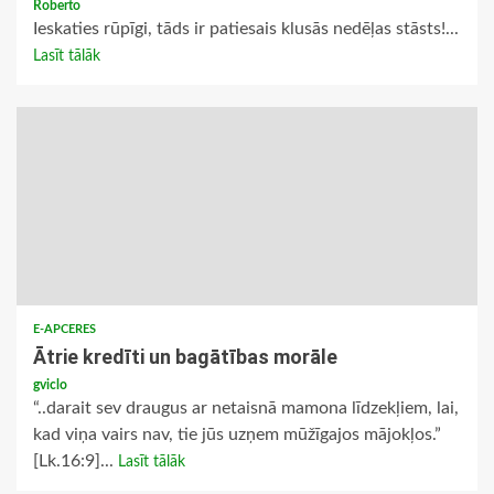
Roberto
Ieskaties rūpīgi, tāds ir patiesais klusās nedēļas stāsts!...
Lasīt tālāk
E-APCERES
Ātrie kredīti un bagātības morāle
gviclo
“..darait sev draugus ar netaisnā mamona līdzekļiem, lai,
kad viņa vairs nav, tie jūs uzņem mūžīgajos mājokļos.”
[Lk.16:9]...
Lasīt tālāk