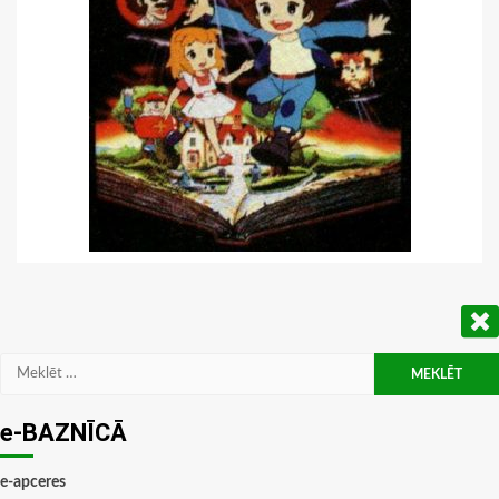
Meklēt:
e-BAZNĪCĀ
e-apceres