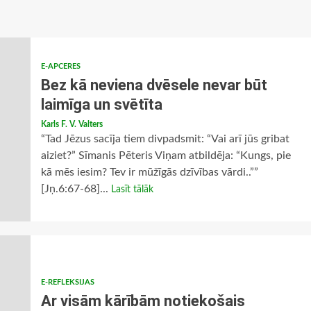
E-APCERES
Bez kā neviena dvēsele nevar būt
laimīga un svētīta
Karls F. V. Valters
“Tad Jēzus sacīja tiem divpadsmit: “Vai arī jūs gribat
aiziet?” Sīmanis Pēteris Viņam atbildēja: “Kungs, pie
kā mēs iesim? Tev ir mūžīgās dzīvības vārdi..””
[Jņ.6:67-68]...
Lasīt tālāk
E-REFLEKSIJAS
Ar visām kārībām notiekošais