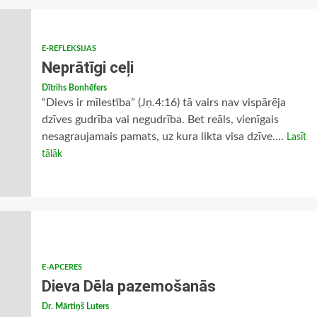
E-REFLEKSIJAS
Neprātīgi ceļi
Dītrihs Bonhēfers
“Dievs ir mīlestība” (Jņ.4:16) tā vairs nav vispārēja
dzīves gudrība vai negudrība. Bet reāls, vienīgais
nesagraujamais pamats, uz kura likta visa dzīve....
Lasīt
tālāk
E-APCERES
Dieva Dēla pazemošanās
Dr. Mārtiņš Luters