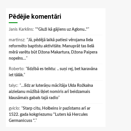
Pēdējie komentāri
Janis Karklins
: “
"Gluži kā gājiens uz Aglonu.."
”
martinsz
: “
Jā, pēdējā laikā patiesi vērojama liela
reformēto baptistu aktivitāte. Manuprāt tas lielā
mērā varētu būt Džona Makartura, Džona Paipera
nopelns…
”
Roberto
: “
līdzībā es teiktu: .. suņi rej, bet karavāna
iet tālāk.
”
talyc
: “
…līdz ar luterāņu mācītāja Ulda Rožkalna
aiziešanu mūžībā šķiet nomiris arī beidzamais
klausāmais gabals tajā radio
”
gviclo
: “
Starp citu, Holbeins ir pazīstams arī ar
1522. gada kokgriezumu "Luters kā Hercules
Germanicuss ".
”