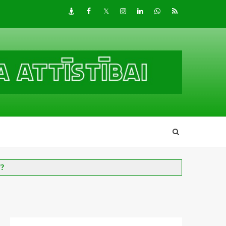
Draugiem
Facebook
Twitter
Instagram
LinkedIn
whatsapp
RSS
"?