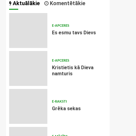
Aktuālākie
Komentētākie
E-APCERES
Es esmu tavs Dievs
E-APCERES
Kristietis kā Dieva
namturis
E-RAKSTI
Grēka sekas