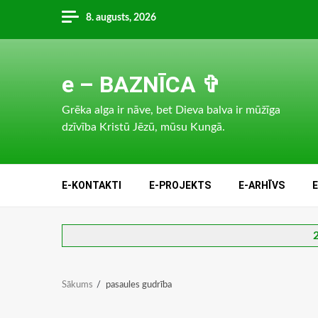
Skip
8. augusts, 2026
to
content
e – BAZNĪCA ✞
Grēka alga ir nāve, bet Dieva balva ir mūžīga
dzīvība Kristū Jēzū, mūsu Kungā.
E-KONTAKTI
E-PROJEKTS
E-ARHĪVS
2
Sākums
pasaules gudrība