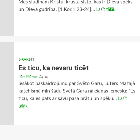
Mēs sludinām Kristu, krustā sisto, kas ir Dieva spēks
un Dieva gudrība. [1.Kor.1:23-24]...
Lasīt tālāk
E-RAKSTI
Es ticu, ka nevaru ticēt
Ilārs Plūme
36
Iesākot paskaidrojumu par Svēto Garu, Luters Mazajā
katehismā min šādu Svētā Gara nākšanas iemeslu: “Es
ticu, ka es pats ar savu paša prātu un spēku...
Lasīt
tālāk