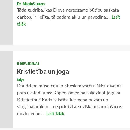
Dr. Mārtiņš Luters
Tāda gudrība, kas Dieva neredzamo būtību saskata
darbos, ir lielīga, tā padara aklu un pavedina....
Lasīt
tālāk
E-REFLEKSIJAS
Kristietība un joga
talyc
Daudziem mūsdienu kristiešiem varētu šķist dīvains
pats uzstādījums: Kāpēc jāmēģina salīdzināt jogu ar
Kristietību? Kāda saistība ķermeņa pozām un
vingrinājumiem – respektīvi atsevišķam sportošanas
novirzienam...
Lasīt tālāk