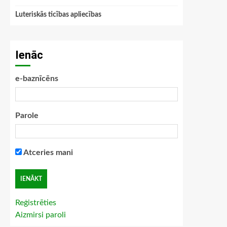
Luteriskās ticības apliecības
Ienāc
e-baznīcēns
Parole
Atceries mani
Reģistrēties
Aizmirsi paroli