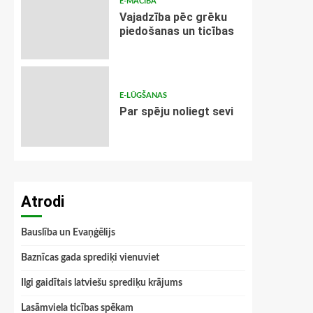
E-MĀCĪBA
Vajadzība pēc grēku
piedošanas un ticības
E-LŪGŠANAS
Par spēju noliegt sevi
Atrodi
Bauslība un Evaņģēlijs
Baznīcas gada sprediķi vienuviet
Ilgi gaidītais latviešu sprediķu krājums
Lasāmviela ticības spēkam