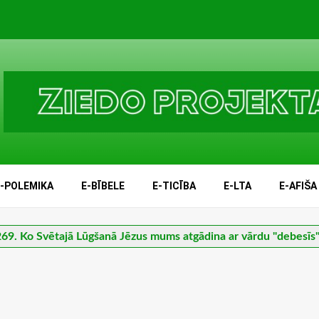
E-POLEMIKA
E-BĪBELE
E-TICĪBA
E-LTA
E-AFIŠA
69. Ko Svētajā Lūgšanā Jēzus mums atgādina ar vārdu "debesīs