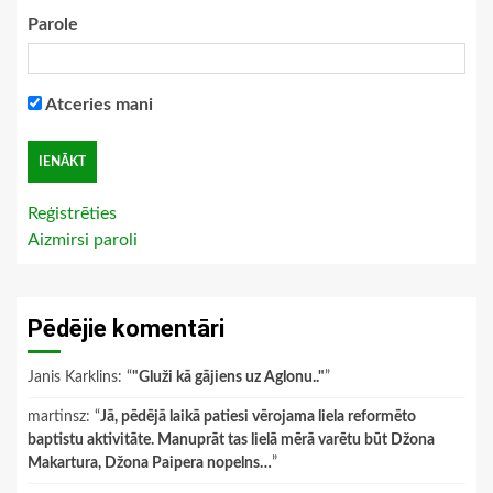
Parole
Atceries mani
Reģistrēties
Aizmirsi paroli
Pēdējie komentāri
Janis Karklins
: “
"Gluži kā gājiens uz Aglonu.."
”
martinsz
: “
Jā, pēdējā laikā patiesi vērojama liela reformēto
baptistu aktivitāte. Manuprāt tas lielā mērā varētu būt Džona
Makartura, Džona Paipera nopelns…
”