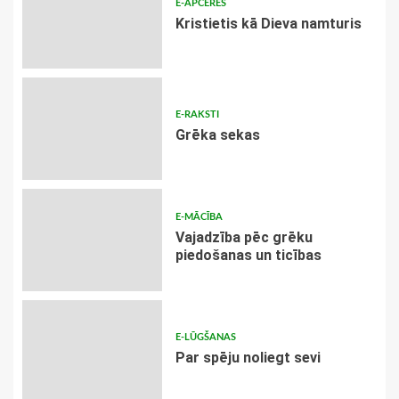
E-APCERES
Kristietis kā Dieva namturis
E-RAKSTI
Grēka sekas
E-MĀCĪBA
Vajadzība pēc grēku
piedošanas un ticības
E-LŪGŠANAS
Par spēju noliegt sevi