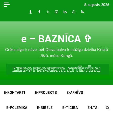
Skip
8. augusts, 2026
to
Draugiem
Facebook
Twitter
Instagram
LinkedIn
whatsapp
RSS
content
e – BAZNĪCA ✞
Grēka alga ir nāve, bet Dieva balva ir mūžīga dzīvība Kristū
Jēzū, mūsu Kungā.
E-KONTAKTI
E-PROJEKTS
E-ARHĪVS
E-POLEMIKA
E-BĪBELE
E-TICĪBA
E-LTA