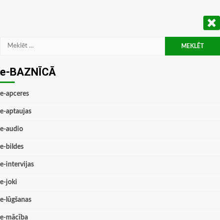
Meklēt:
e-BAZNĪCĀ
e-apceres
e-aptaujas
e-audio
e-bildes
e-intervijas
e-joki
e-lūgšanas
e-mācība