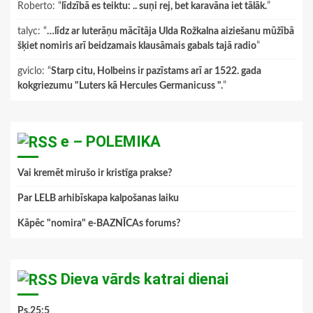
Roberto
: “
līdzībā es teiktu: .. suņi rej, bet karavāna iet tālāk.
”
talyc
: “
…līdz ar luterāņu mācītāja Ulda Rožkalna aiziešanu mūžībā
šķiet nomiris arī beidzamais klausāmais gabals tajā radio
”
gviclo
: “
Starp citu, Holbeins ir pazīstams arī ar 1522. gada
kokgriezumu "Luters kā Hercules Germanicuss ".
”
e – POLEMIKA
Vai kremēt mirušo ir kristīga prakse?
Par LELB arhibīskapa kalpošanas laiku
Kāpēc "nomira" e-BAZNĪCAs forums?
Dieva vārds katrai dienai
Ps.25:5