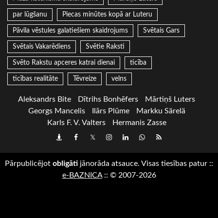
par lūgšanu
Piecas minūtes kopā ar Luteru
Pāvila vēstules galatiešiem skaidrojums
Svētais Gars
Svētais Vakarēdiens
Svētie Raksti
Svēto Rakstu apceres katrai dienai
ticība
ticības realitāte
Tēvreize
velns
Aleksandrs Bite
Dītrihs Bonhēfers
Mārtiņš Luters
Georgs Mancelis
Ilārs Plūme
Markku Särelä
Karls F. V. Valters
Hermanis Zasse
Draugiem
Facebook
Twitter
Instagram
LinkedIn
whatsapp
RSS
Pārpublicējot
obligāti
jānorāda atsauce. Visas tiesības patur
::
e-BAZNICA
::
© 2007-2026