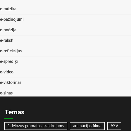
e-mūzika
e-paziņojumi
e-poēzija
e-raksti
e-refleksijas
e-sprediķi
e-video
e-viktorīnas
e-ziņas
Tēmas
1. Mozus grāmatas skaidrojums
animācijas filma
ASV