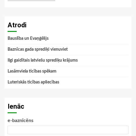
Atrodi
Bauslība un Evaņģēlijs
Baznīcas gada sprediķi vienuviet
Ilgi gaidītais latviešu sprediķu krājums
Lasāmviela ticības spēkam
Luteriskās ticības apliecības
Ienāc
e-baznīcēns