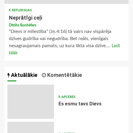
E-REFLEKSIJAS
Neprātīgi ceļi
Dītrihs Bonhēfers
“Dievs ir mīlestība” (Jņ.4:16) tā vairs nav vispārēja
dzīves gudrība vai negudrība. Bet reāls, vienīgais
nesagraujamais pamats, uz kura likta visa dzīve....
Lasīt
tālāk
Aktuālākie
Komentētākie
E-APCERES
Es esmu tavs Dievs