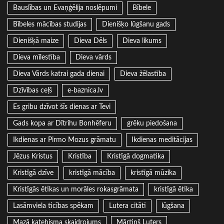
Bauslības un Evaņģēlija noslēpumi
Bībele
Bībeles mācības studijas
Dienišķo lūgšanu gads
Dienišķā maize
Dieva Dēls
Dieva likums
Dieva mīlestība
Dieva vārds
Dieva Vārds katrai gada dienai
Dieva žēlastība
Dzīvības ceļš
e-baznica.lv
Es gribu dzīvot šīs dienas ar Tevi
Gads kopa ar Dītrihu Bonhēferu
grēku piedošana
Ikdienas ar Pirmo Mozus grāmatu
Ikdienas meditācijas
Jēzus Kristus
Kristība
Kristīgā dogmatika
Kristīgā dzīve
kristīgā mācība
kristīgā mūzika
Kristīgās ētikas un morāles rokasgrāmata
kristīgā ētika
Lasāmviela ticības spēkam
Lutera citāti
lūgšana
Mazā katehisma skaidrojums
Mārtiņš Luters