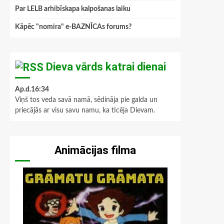
Par LELB arhibīskapa kalpošanas laiku
Kāpēc "nomira" e-BAZNĪCAs forums?
Dieva vārds katrai dienai
Ap.d.16:34
Viņš tos veda savā namā, sēdināja pie galda un
priecājās ar visu savu namu, ka ticēja Dievam.
Animācijas filma