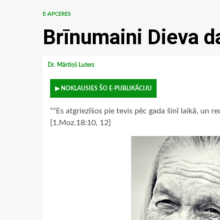
E-APCERES
Brīnumaini Dieva d
Dr. Mārtiņš Luters
▶ NOKLAUSIES ŠO E-PUBLIKĀCIJU
““Es atgriezīšos pie tevis pēc gada šinī laikā, un red
[1.Moz.18:10, 12]