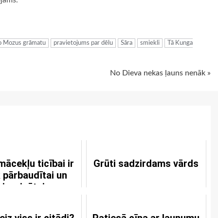
ējams.
ugiem
mo Mozus grāmatu
pravietojums par dēlu
Sāra
smiekli
Tā Kunga
No Dieva nekas ļauns nenāk »
ācekļu ticībai ir
Grūti sadzirdams vārds
k pārbaudītai un
vingrinātai