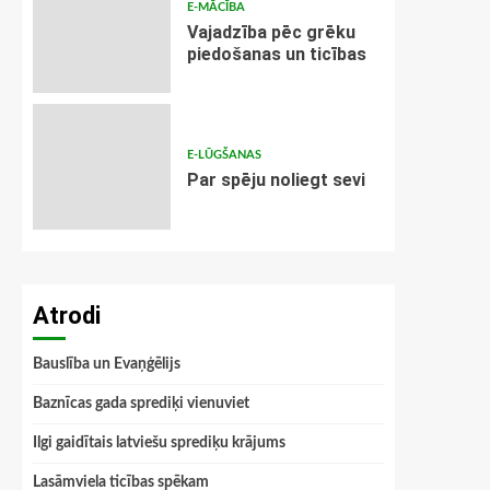
E-MĀCĪBA
Vajadzība pēc grēku
piedošanas un ticības
E-LŪGŠANAS
Par spēju noliegt sevi
Atrodi
Bauslība un Evaņģēlijs
Baznīcas gada sprediķi vienuviet
Ilgi gaidītais latviešu sprediķu krājums
Lasāmviela ticības spēkam