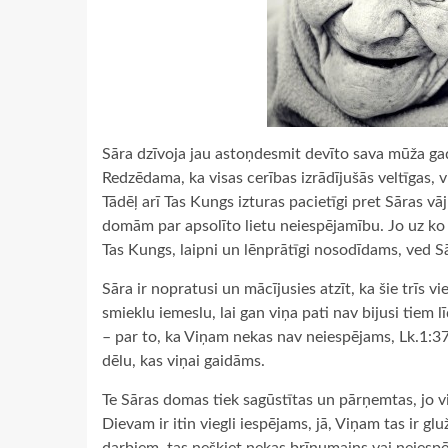
Sāra dzīvoja jau astoņdesmit devīto sava mūža gad
Redzēdama, ka visas cerības izrādījušās veltīgas, 
Tādēļ arī Tas Kungs izturas pacietīgi pret Sāras 
domām par apsolīto lietu neiespējamību. Jo uz ko g
Tas Kungs, laipni un lēnprātīgi nosodīdams, ved Sā
Sāra ir nopratusi un mācījusies atzīt, ka šie trīs vi
smieklu iemeslu, lai gan viņa pati nav bijusi tiem
– par to, ka Viņam nekas nav neiespējams, Lk.1:37
dēlu, kas viņai gaidāms.
Te Sāras domas tiek sagūstītas un pārņemtas, jo vi
Dievam ir itin viegli iespējams, jā, Viņam tas ir glu