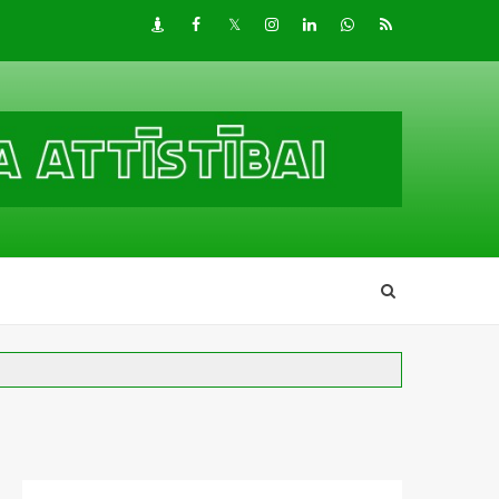
Draugiem
Facebook
Twitter
Instagram
LinkedIn
whatsapp
RSS