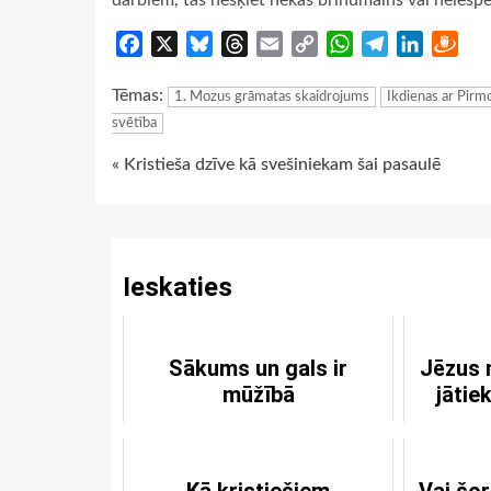
darbiem, tas nešķiet nekas brīnumains vai neiesp
Facebook
X
Bluesky
Threads
Email
Copy
WhatsApp
Telegram
LinkedIn
Dra
Link
Tēmas:
1. Mozus grāmatas skaidrojums
Ikdienas ar Pir
svētība
Continue
« Kristieša dzīve kā svešiniekam šai pasaulē
Reading
Ieskaties
Sākums un gals ir
Jēzus m
mūžībā
jātie