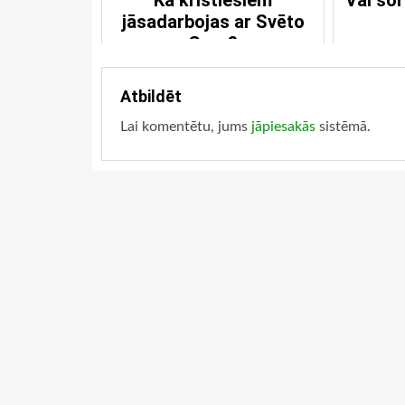
Kā kristiešiem
Vai šor
jāsadarbojas ar Svēto
Garu?
Atbildēt
Lai komentētu, jums
jāpiesakās
sistēmā.