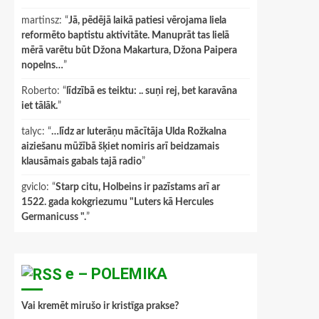
martinsz
: “
Jā, pēdējā laikā patiesi vērojama liela
reformēto baptistu aktivitāte. Manuprāt tas lielā
mērā varētu būt Džona Makartura, Džona Paipera
nopelns…
”
Roberto
: “
līdzībā es teiktu: .. suņi rej, bet karavāna
iet tālāk.
”
talyc
: “
…līdz ar luterāņu mācītāja Ulda Rožkalna
aiziešanu mūžībā šķiet nomiris arī beidzamais
klausāmais gabals tajā radio
”
gviclo
: “
Starp citu, Holbeins ir pazīstams arī ar
1522. gada kokgriezumu "Luters kā Hercules
Germanicuss ".
”
e – POLEMIKA
Vai kremēt mirušo ir kristīga prakse?