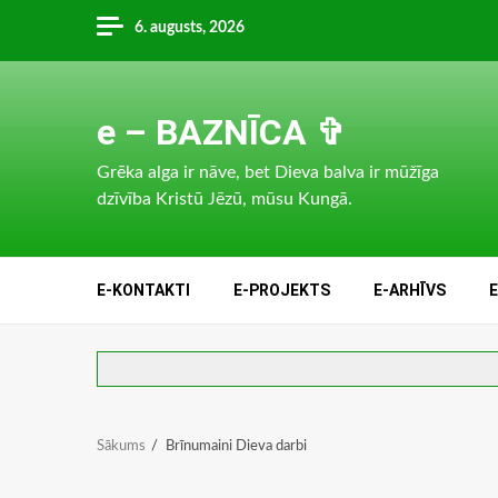
Skip
6. augusts, 2026
to
content
e – BAZNĪCA ✞
Grēka alga ir nāve, bet Dieva balva ir mūžīga
dzīvība Kristū Jēzū, mūsu Kungā.
E-KONTAKTI
E-PROJEKTS
E-ARHĪVS
Sākums
Brīnumaini Dieva darbi