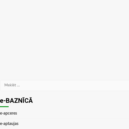
Meklēt:
e-BAZNĪCĀ
e-apceres
e-aptaujas