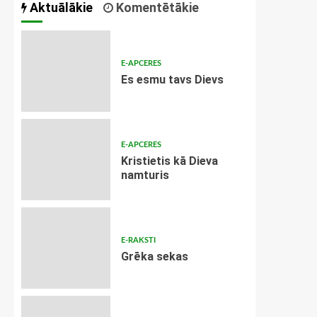
Aktuālākie
Komentētākie
E-APCERES
Es esmu tavs Dievs
E-APCERES
Kristietis kā Dieva
namturis
E-RAKSTI
Grēka sekas