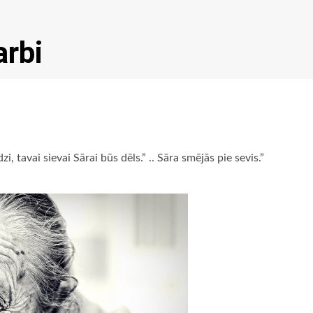
arbi
zi, tavai sievai Sārai būs dēls.” .. Sāra smējās pie sevis.”