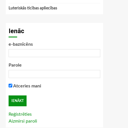
Luteriskās ticības apliecības
Ienāc
e-baznīcēns
Parole
Atceries mani
Reģistrēties
Aizmirsi paroli