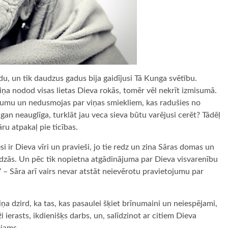
u, un tik daudzus gadus bija gaidījusi Tā Kunga svētību.
viņa nodod visas lietas Dieva rokās, tomēr vēl nekrīt izmisumā.
vājumu un nedusmojas par viņas smiekliem, kas radušies no
an neauglīga, turklāt jau veca sieva būtu varējusi cerēt? Tādēļ
ru atpakaļ pie ticības.
esi ir Dieva vīri un pravieši, jo tie redz un zina Sāras domas un
 līdzās. Un pēc tik nopietna atgādinājuma par Dieva visvarenību
 – Sāra arī vairs nevar atstāt neievērotu pravietojumu par
ņa dzird, ka tas, kas pasaulei šķiet brīnumaini un neiespējami,
ži ierasts, ikdienišķs darbs, un, salīdzinot ar citiem Dieva