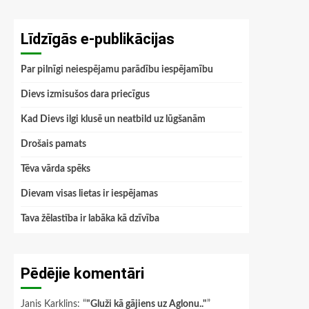
Līdzīgās e-publikācijas
Par pilnīgi neiespējamu parādību iespējamību
Dievs izmisušos dara priecīgus
Kad Dievs ilgi klusē un neatbild uz lūgšanām
Drošais pamats
Tēva vārda spēks
Dievam visas lietas ir iespējamas
Tava žēlastība ir labāka kā dzīvība
Pēdējie komentāri
Janis Karklins
: “
"Gluži kā gājiens uz Aglonu.."
”