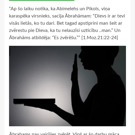
“Ap šo laiku notika, ka Abimelehs un Pikols, viņa
karaspēka virsnieks, sacīja Ābrahāmam: “Dievs ir ar tevi
visās lietās, ko tu dari. Bet tagad apstiprini man šeit ar
zvērestu pie Dieva, ka tu nelauzīsi uzticību ..man.” Un
Ābrahāms atbildēja: “Es zvērēšu.”” [1.Moz.21:22-24]
Ābrahams nav vairījies zvērēt. Viņš ar šo darbu māca,