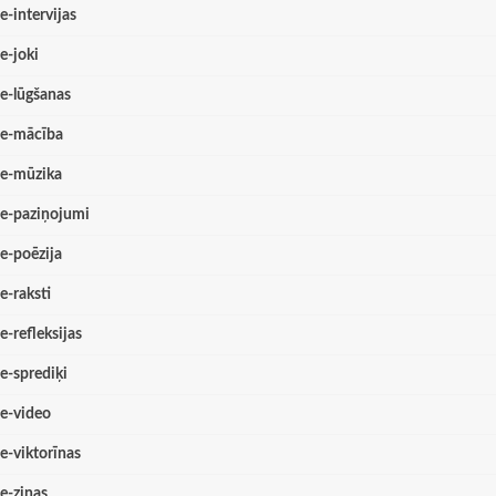
e-intervijas
e-joki
e-lūgšanas
e-mācība
e-mūzika
e-paziņojumi
e-poēzija
e-raksti
e-refleksijas
e-sprediķi
e-video
e-viktorīnas
e-ziņas