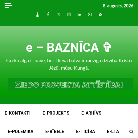
Skip
8. augusts, 2026
to
Draugiem
Facebook
Twitter
Instagram
LinkedIn
whatsapp
RSS
content
e – BAZNĪCA ✞
Grēka alga ir nāve, bet Dieva balva ir mūžīga dzīvība Kristū
Jēzū, mūsu Kungā.
E-KONTAKTI
E-PROJEKTS
E-ARHĪVS
E-POLEMIKA
E-BĪBELE
E-TICĪBA
E-LTA