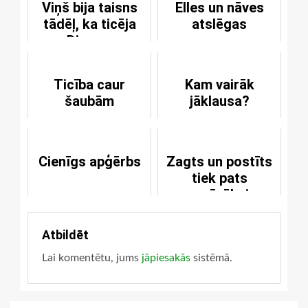
Viņš bija taisns
Elles un nāves
tādēļ, ka ticēja
atslēgas
Dievam
Ticība caur
Kam vairāk
šaubām
jāklausa?
Cienīgs apģērbs
Zagts un postīts
tiek pats
svarīgākais
Atbildēt
Lai komentētu, jums
jāpiesakās
sistēmā.