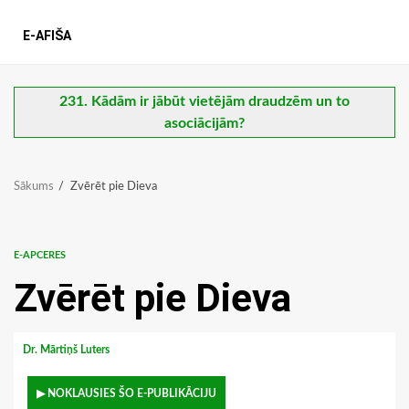
E-AFIŠA
231. Kādām ir jābūt vietējām draudzēm un to
asociācijām?
Sākums
Zvērēt pie Dieva
E-APCERES
Zvērēt pie Dieva
Dr. Mārtiņš Luters
▶ NOKLAUSIES ŠO E-PUBLIKĀCIJU