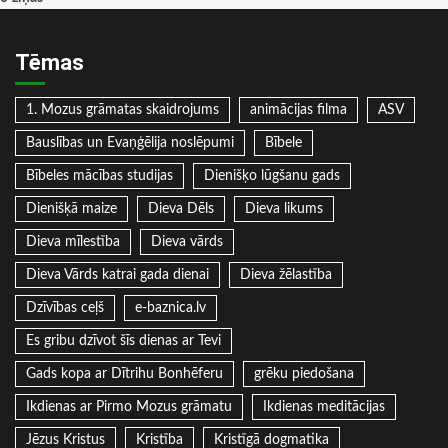
Tēmas
1. Mozus grāmatas skaidrojums
animācijas filma
ASV
Bauslības un Evaņģēlija noslēpumi
Bībele
Bībeles mācības studijas
Dienišķo lūgšanu gads
Dienišķā maize
Dieva Dēls
Dieva likums
Dieva mīlestība
Dieva vārds
Dieva Vārds katrai gada dienai
Dieva žēlastība
Dzīvības ceļš
e-baznica.lv
Es gribu dzīvot šīs dienas ar Tevi
Gads kopa ar Dītrihu Bonhēferu
grēku piedošana
Ikdienas ar Pirmo Mozus grāmatu
Ikdienas meditācijas
Jēzus Kristus
Kristība
Kristīgā dogmatika