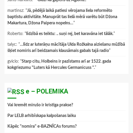
Janis Karklins
: “
"Gluži kā gājiens uz Aglonu.."
”
martinsz
: “
Jā, pēdējā laikā patiesi vērojama liela reformēto
baptistu aktivitāte. Manuprāt tas lielā mērā varētu būt Džona
Makartura, Džona Paipera nopelns…
”
Roberto
: “
līdzībā es teiktu: .. suņi rej, bet karavāna iet tālāk.
”
talyc
: “
…līdz ar luterāņu mācītāja Ulda Rožkalna aiziešanu mūžībā
šķiet nomiris arī beidzamais klausāmais gabals tajā radio
”
gviclo
: “
Starp citu, Holbeins ir pazīstams arī ar 1522. gada
kokgriezumu "Luters kā Hercules Germanicuss ".
”
e – POLEMIKA
Vai kremēt mirušo ir kristīga prakse?
Par LELB arhibīskapa kalpošanas laiku
Kāpēc "nomira" e-BAZNĪCAs forums?