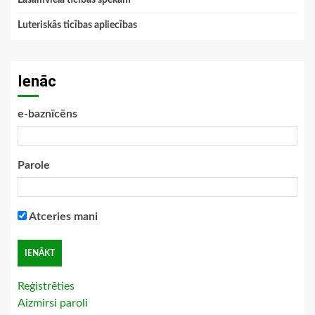
Lasāmviela ticības spēkam
Luteriskās ticības apliecības
Ienāc
e-baznīcēns
Parole
Atceries mani
Reģistrēties
Aizmirsi paroli