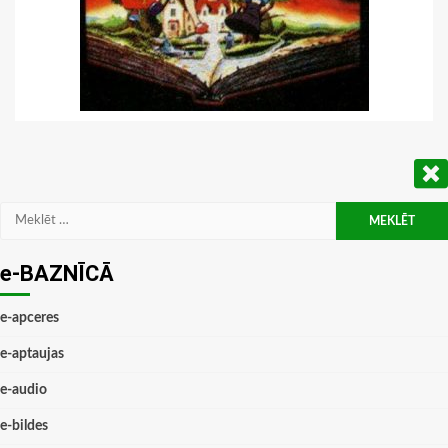
Meklēt:
e-BAZNĪCĀ
e-apceres
e-aptaujas
e-audio
e-bildes