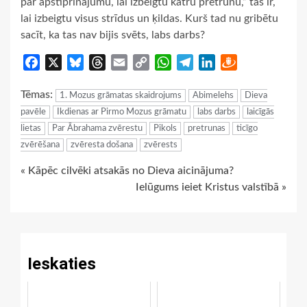
par apstiprinājumu, lai izbeigtu katru pretrunu,” tas ir,
lai izbeigtu visus strīdus un ķildas. Kurš tad nu gribētu
sacīt, ka tas nav bijis svēts, labs darbs?
Facebook
X
Bluesky
Threads
Email
Copy
WhatsApp
Telegram
LinkedIn
Draugiem
Link
Tēmas:
1. Mozus grāmatas skaidrojums
Abimelehs
Dieva
pavēle
Ikdienas ar Pirmo Mozus grāmatu
labs darbs
laicīgās
lietas
Par Ābrahama zvērestu
Pikols
pretrunas
ticīgo
zvērēšana
zvēresta došana
zvērests
Continue
« Kāpēc cilvēki atsakās no Dieva aicinājuma?
Ielūgums ieiet Kristus valstībā »
Reading
Ieskaties