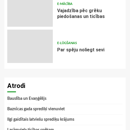
E-MĀCĪBA
Vajadzība pēc grēku
piedošanas un ticības
E-LŪGŠANAS
Par spēju noliegt sevi
Atrodi
Bauslība un Evaņģēlijs
Baznīcas gada sprediķi vienuviet
Ilgi gaidītais latviešu sprediķu krājums