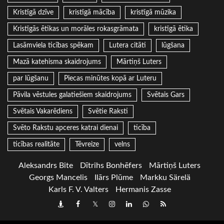
Kristīgā dzīve
kristīgā mācība
kristīgā mūzika
Kristīgās ētikas un morāles rokasgrāmata
kristīgā ētika
Lasāmviela ticības spēkam
Lutera citāti
lūgšana
Mazā katehisma skaidrojums
Mārtiņš Luters
par lūgšanu
Piecas minūtes kopā ar Luteru
Pāvila vēstules galatiešiem skaidrojums
Svētais Gars
Svētais Vakarēdiens
Svētie Raksti
Svēto Rakstu apceres katrai dienai
ticība
ticības realitāte
Tēvreize
velns
Aleksandrs Bite
Dītrihs Bonhēfers
Mārtiņš Luters
Georgs Mancelis
Ilārs Plūme
Markku Särelä
Karls F. V. Valters
Hermanis Zasse
Draugiem
Facebook
Twitter
Instagram
LinkedIn
whatsapp
RSS