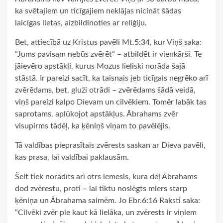
ka svētajiem un ticīgajiem neklājas nicināt šādas
laicīgas lietas, aizbildinoties ar reliģiju.
Bet, attiecībā uz Kristus pavēli Mt.5:34, kur Viņš saka:
“Jums pavisam nebūs zvērēt“ – atbildēt ir vienkārši. Te
jāievēro apstākļi, kurus Mozus lieliski norāda šajā
stāstā. Ir pareizi sacīt, ka taisnais jeb ticīgais negrēko arī
zvērēdams, bet, gluži otrādi – zvērēdams šādā veidā,
viņš pareizi kalpo Dievam un cilvēkiem. Tomēr labāk tas
saprotams, aplūkojot apstākļus. Ābrahams zvēr
visupirms tādēļ, ka ķēniņš viņam to pavēlējis.
Tā valdības pieprasītais zvērests saskan ar Dieva pavēli,
kas prasa, lai valdībai paklausām.
Šeit tiek norādīts arī otrs iemesls, kura dēļ Ābrahams
dod zvērestu, proti – lai tiktu noslēgts miers starp
ķēniņa un Ābrahama saimēm. Jo Ebr.6:16 Raksti saka:
“Cilvēki zvēr pie kaut kā lielāka, un zvērests ir viņiem