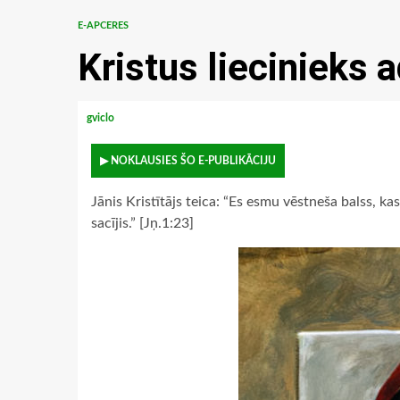
E-APCERES
Kristus liecinieks 
gviclo
▶ NOKLAUSIES ŠO E-PUBLIKĀCIJU
Jānis Kristītājs teica: “Es esmu vēstneša balss, kas
sacījis.” [Jņ.1:23]