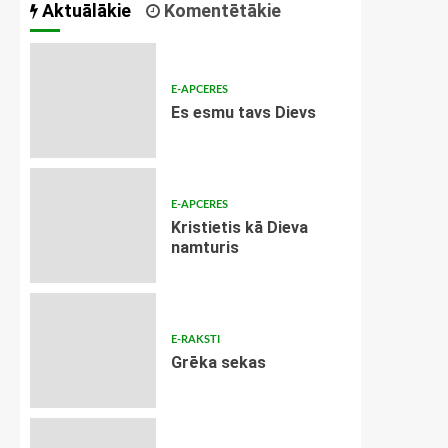
Aktuālākie
Komentētākie
E-APCERES
Es esmu tavs Dievs
E-APCERES
Kristietis kā Dieva
namturis
E-RAKSTI
Grēka sekas