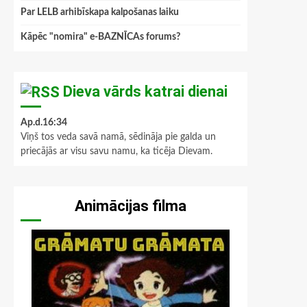
Par LELB arhibīskapa kalpošanas laiku
Kāpēc "nomira" e-BAZNĪCAs forums?
Dieva vārds katrai dienai
Ap.d.16:34
Viņš tos veda savā namā, sēdināja pie galda un
priecājās ar visu savu namu, ka ticēja Dievam.
Animācijas filma