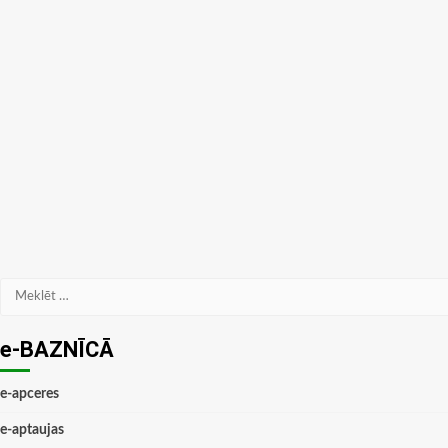
Meklēt:
e-BAZNĪCĀ
e-apceres
e-aptaujas