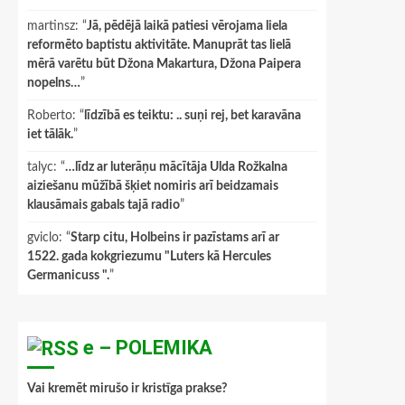
martinsz
: “
Jā, pēdējā laikā patiesi vērojama liela
reformēto baptistu aktivitāte. Manuprāt tas lielā
mērā varētu būt Džona Makartura, Džona Paipera
nopelns…
”
Roberto
: “
līdzībā es teiktu: .. suņi rej, bet karavāna
iet tālāk.
”
talyc
: “
…līdz ar luterāņu mācītāja Ulda Rožkalna
aiziešanu mūžībā šķiet nomiris arī beidzamais
klausāmais gabals tajā radio
”
gviclo
: “
Starp citu, Holbeins ir pazīstams arī ar
1522. gada kokgriezumu "Luters kā Hercules
Germanicuss ".
”
e – POLEMIKA
Vai kremēt mirušo ir kristīga prakse?