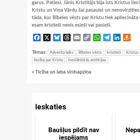
garus. Patiesi, Jānis Kristītājs bija īsts Kristus liec
Kristu un Viņa Vārdu šai pasaulei un nenovirzīties n
tāda, kur Bībeles vēsts par Kristu tiek apliecināt
esam kristieši nevis esieši vai pasieši.
Facebook
X
Bluesky
Threads
Email
Copy
WhatsApp
Telegram
LinkedIn
Dra
Link
Tēmas:
Adventa laiks
Bībeles vēsts
kristieši
Kristus 
liecība par Kristu
mesiāniskās ambīcijas
Continue
« Ticība un laba sirdsapziņa
Reading
Ieskaties
Baušļus pildīt nav
Nepa
iespējams