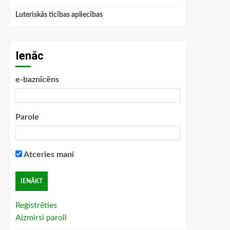
Luteriskās ticības apliecības
Ienāc
e-baznīcēns
Parole
Atceries mani
Reģistrēties
Aizmirsi paroli