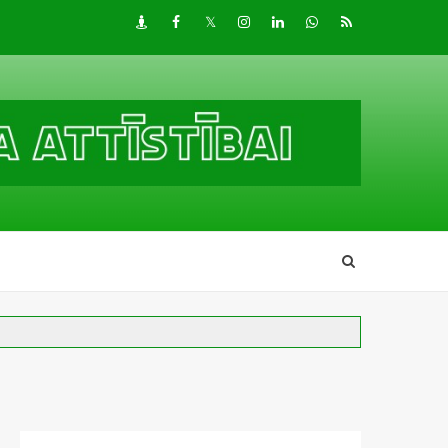
Draugiem
Facebook
Twitter
Instagram
LinkedIn
whatsapp
RSS