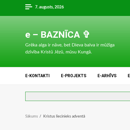
Skip
7. augusts, 2026
to
content
e – BAZNĪCA ✞
Grēka alga ir nāve, bet Dieva balva ir mūžīga
dzīvība Kristū Jēzū, mūsu Kungā.
E-KONTAKTI
E-PROJEKTS
E-ARHĪVS
Sākums
Kristus liecinieks adventā