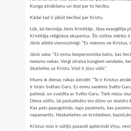
Kunga atnākšanu un dod par to liecību.
Kādai tad ir jābūt liecībai par Kristu.
Lūk, kā liecināja Jānis Kristītājs. Jāņa evaņģēlija p
Kristītāja reliģiskos ekspertus. Šīs vizītes mērķis 
Jānis atbild viennozīmīgi: “Es neesmu ne Kristus, ne
Jānis saka: “Es esmu bezpersoniska balss, kas liec
neesmu nekas. Vergi atraisa kungiem sandales, be
Skatieties uz Kristu. Viņš ir jūsu vidū.”
Mums ik dienas nākas dzirdēt: “Te ir Kristus atnākš
ir īstais Svētais Gars. Es esmu saņēmis Svēto Garu
patiesā, un svaidīta ar Svēto Garu. Tieši mūsu slu
Dieva sūtīts, lai pasludinātu tev dzīvo un skaidro 
Kas pats paaugstinās, taps pazemots, kas pazemoja
nepamanīts. Neskatieties un kristiešiem, baznīcām
Kristus mūs ir sūtījis pasaulē apliecināt Viņu, ne