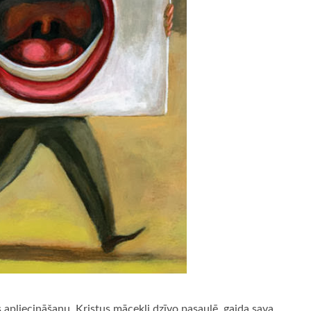
apliecināšanu. Kristus mācekļi dzīvo pasaulē, gaida sava