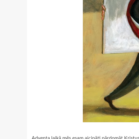
Adventa laikā mēs esam aicināti pārdomāt Kristus 