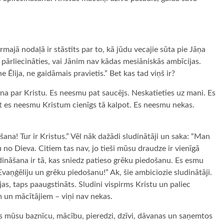
irmajā nodaļā ir stāstīts par to, kā jūdu vecajie sūta pie Jāņa
ir pārliecināties, vai Jānim nav kādas mesiāniskās ambīcijas.
 Ēlija, ne gaidāmais pravietis.” Bet kas tad viņš ir?
ina par Kristu. Es neesmu pat saucējs. Neskatieties uz mani. Es
t es neesmu Kristum cienīgs tā kalpot. Es neesmu nekas.
ana! Tur ir Kristus.” Vēl nāk dažādi sludinātāji un saka: “Man
 no Dieva. Citiem tas nav, jo tieši mūsu draudze ir vienīgā
dināšana ir tā, kas sniedz patieso grēku piedošanu. Es esmu
Evaņģēliju un grēku piedošanu!” Ak, šie ambiciozie sludinātāji.
s, taps paaugstināts. Sludini vispirms Kristu un paliec
 un mācītājiem – viņi nav nekas.
vis mūsu baznīcu, mācību, pieredzi, dzīvi, dāvanas un saņemtos