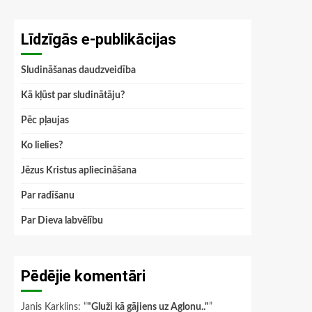
Līdzīgās e-publikācijas
Sludināšanas daudzveidība
Kā kļūst par sludinātāju?
Pēc pļaujas
Ko lielies?
Jēzus Kristus apliecināšana
Par radīšanu
Par Dieva labvēlību
Pēdējie komentāri
Janis Karklins
: “
"Gluži kā gājiens uz Aglonu.."
”