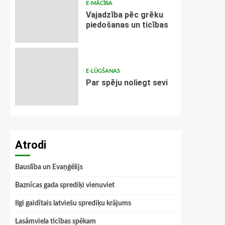
E-MĀCĪBA
Vajadzība pēc grēku
piedošanas un ticības
E-LŪGŠANAS
Par spēju noliegt sevi
Atrodi
Bauslība un Evaņģēlijs
Baznīcas gada sprediķi vienuviet
Ilgi gaidītais latviešu sprediķu krājums
Lasāmviela ticības spēkam