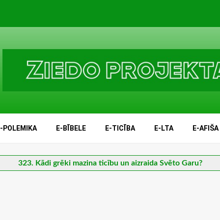
E-POLEMIKA
E-BĪBELE
E-TICĪBA
E-LTA
E-AFIŠA
323. Kādi grēki mazina ticību un aizraida Svēto Garu?