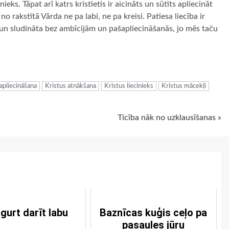
inieks. Tāpat arī katrs kristietis ir aicināts un sūtīts apliecināt
o rakstītā Vārda ne pa labi, ne pa kreisi. Patiesa liecība ir
a un sludināta bez ambīcijām un pašapliecināšanās, jo mēs taču
ugiem
apliecināšana
Kristus atnākšana
Kristus liecinieks
Kristus mācekļi
Ticība nāk no uzklausīšanas »
gurt darīt labu
Baznīcas kuģis ceļo pa
pasaules jūru