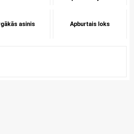
gākās asinis
Apburtais loks