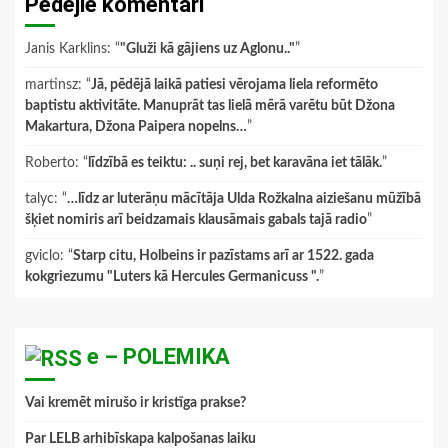
Pēdējie komentāri
Janis Karklins
: “
"Gluži kā gājiens uz Aglonu.."
”
martinsz
: “
Jā, pēdējā laikā patiesi vērojama liela reformēto
baptistu aktivitāte. Manuprāt tas lielā mērā varētu būt Džona
Makartura, Džona Paipera nopelns…
”
Roberto
: “
līdzībā es teiktu: .. suņi rej, bet karavāna iet tālāk.
”
talyc
: “
…līdz ar luterāņu mācītāja Ulda Rožkalna aiziešanu mūžībā
šķiet nomiris arī beidzamais klausāmais gabals tajā radio
”
gviclo
: “
Starp citu, Holbeins ir pazīstams arī ar 1522. gada
kokgriezumu "Luters kā Hercules Germanicuss ".
”
e – POLEMIKA
Vai kremēt mirušo ir kristīga prakse?
Par LELB arhibīskapa kalpošanas laiku