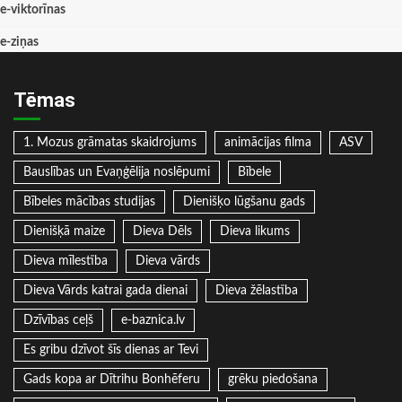
e-viktorīnas
e-ziņas
Tēmas
1. Mozus grāmatas skaidrojums
animācijas filma
ASV
Bauslības un Evaņģēlija noslēpumi
Bībele
Bībeles mācības studijas
Dienišķo lūgšanu gads
Dienišķā maize
Dieva Dēls
Dieva likums
Dieva mīlestība
Dieva vārds
Dieva Vārds katrai gada dienai
Dieva žēlastība
Dzīvības ceļš
e-baznica.lv
Es gribu dzīvot šīs dienas ar Tevi
Gads kopa ar Dītrihu Bonhēferu
grēku piedošana