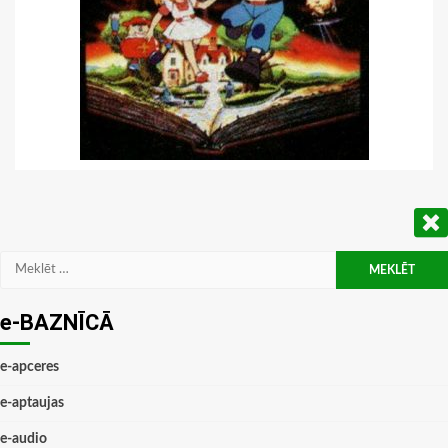
Meklēt:
e-BAZNĪCĀ
e-apceres
e-aptaujas
e-audio