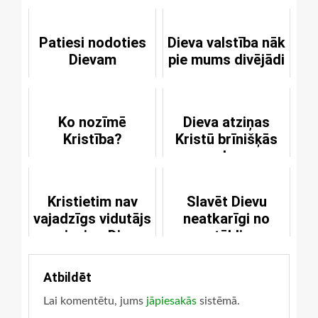
Patiesi nodoties
Dieva valstība nāk
Dievam
pie mums divējādi
Ko nozīmē
Dieva atziņas
Kristība?
Kristū brīnišķās
sekas
Kristietim nav
Slavēt Dievu
vajadzīgs vidutājs
neatkarīgi no
saziņai ar Dievu
apstākļiem
Atbildēt
Lai komentētu, jums
jāpiesakās
sistēmā.