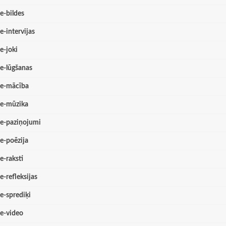
e-bildes
e-intervijas
e-joki
e-lūgšanas
e-mācība
e-mūzika
e-paziņojumi
e-poēzija
e-raksti
e-refleksijas
e-sprediķi
e-video