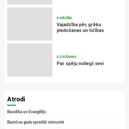
E-MĀCĪBA
Vajadzība pēc grēku
piedošanas un ticības
E-LŪGŠANAS
Par spēju noliegt sevi
Atrodi
Bauslība un Evaņģēlijs
Baznīcas gada sprediķi vienuviet