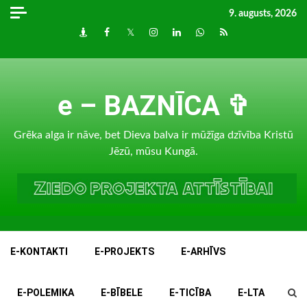
Skip
9. augusts, 2026
to
Draugiem
Facebook
Twitter
Instagram
LinkedIn
whatsapp
RSS
content
e – BAZNĪCA ✞
Grēka alga ir nāve, bet Dieva balva ir mūžīga dzīvība Kristū
Jēzū, mūsu Kungā.
E-KONTAKTI
E-PROJEKTS
E-ARHĪVS
E-POLEMIKA
E-BĪBELE
E-TICĪBA
E-LTA