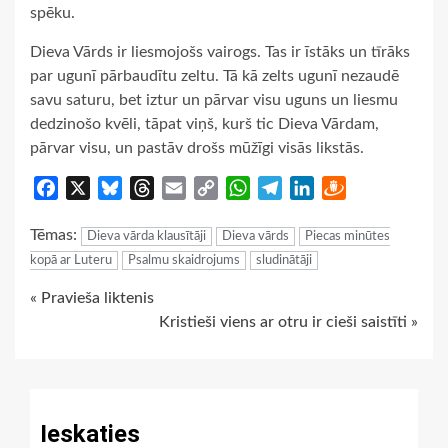
spēku.
Dieva Vārds ir liesmojošs vairogs. Tas ir īstāks un tīrāks
par ugunī pārbaudītu zeltu. Tā kā zelts ugunī nezaudē
savu saturu, bet iztur un pārvar visu uguns un liesmu
dedzinošo kvēli, tāpat viņš, kurš tic Dieva Vārdam,
pārvar visu, un pastāv drošs mūžīgi visās likstās.
Facebook
X
Bluesky
Threads
Email
Copy
WhatsApp
Telegram
LinkedIn
Draugiem
Link
Tēmas:
Dieva vārda klausītāji
Dieva vārds
Piecas minūtes
kopā ar Luteru
Psalmu skaidrojums
sludinātāji
Continue
« Pravieša liktenis
Kristieši viens ar otru ir cieši saistīti »
Reading
Ieskaties