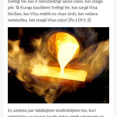
Svētīgi tie, kas ir nenoziedzīgi savos ceļos, kas staigā
pēc Tā Kunga baušļiem! Svētīgi tie, kas sargā Viņa
liecības, kas Viņu meklē no visas sirds, kas nedara
netaisnību, bet staigā Viņa ceļos! [Ps.119:1-3]
Es uzskatu par labākajiem sludinātājiem tos, kuri
vienkāršos un jaunos ļaudis māca viegli uztverami un