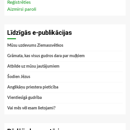
Reģistrēties
Aizmirsi paroli
Līdzīgās e-publikācijas
Mūsu uzdevums Ziemassvētkos
Grāmata, kas visus gudros dara par muļķiem
Atbilde uz mūsu jautājumiem
Šodien Jēzus
Anglikāņu priestera pieticība
Vientiesīgā gudrība
Vai mēs vēl esam lietojami?