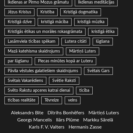
Ikdienas ar Pirmo Mozus grāmatu
Ikdienas meditācijas
Jēzus Kristus
Kristība
Kristīgā dogmatika
Kristīgā dzīve
kristīgā mācība
kristīgā mūzika
Kristīgās ētikas un morāles rokasgrāmata
kristīgā ētika
Lasāmviela ticības spēkam
Lutera citāti
lūgšana
Mazā katehisma skaidrojums
Mārtiņš Luters
par lūgšanu
Piecas minūtes kopā ar Luteru
Pāvila vēstules galatiešiem skaidrojums
Svētais Gars
Svētais Vakarēdiens
Svētie Raksti
Svēto Rakstu apceres katrai dienai
ticība
ticības realitāte
Tēvreize
velns
Aleksandrs Bite
Dītrihs Bonhēfers
Mārtiņš Luters
Georgs Mancelis
Ilārs Plūme
Markku Särelä
Karls F. V. Valters
Hermanis Zasse