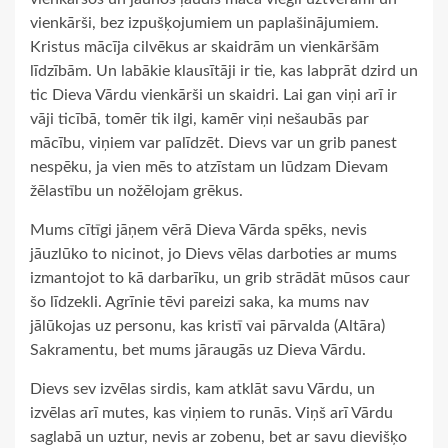
vienkārši, bez izpušķojumiem un paplašinājumiem.
Kristus mācīja cilvēkus ar skaidrām un vienkāršām
līdzībām. Un labākie klausītāji ir tie, kas labprāt dzird un
tic Dieva Vārdu vienkārši un skaidri. Lai gan viņi arī ir
vāji ticībā, tomēr tik ilgi, kamēr viņi nešaubās par
mācību, viņiem var palīdzēt. Dievs var un grib panest
nespēku, ja vien mēs to atzīstam un lūdzam Dievam
žēlastību un nožēlojam grēkus.
Mums cītīgi jāņem vērā Dieva Vārda spēks, nevis
jāuzlūko to nicinot, jo Dievs vēlas darboties ar mums
izmantojot to kā darbarīku, un grib strādāt mūsos caur
šo līdzekli. Agrīnie tēvi pareizi saka, ka mums nav
jālūkojas uz personu, kas kristī vai pārvalda (Altāra)
Sakramentu, bet mums jāraugās uz Dieva Vārdu.
Dievs sev izvēlas sirdis, kam atklāt savu Vārdu, un
izvēlas arī mutes, kas viņiem to runās. Viņš arī Vārdu
saglabā un uztur, nevis ar zobenu, bet ar savu dievišķo