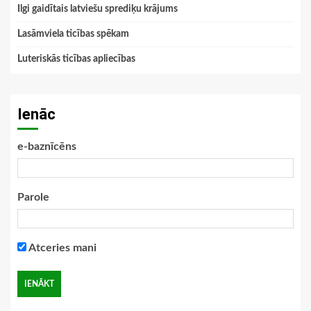
Ilgi gaidītais latviešu sprediķu krājums
Lasāmviela ticības spēkam
Luteriskās ticības apliecības
Ienāc
e-baznīcēns
Parole
Atceries mani