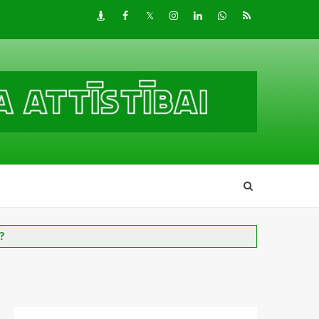
Draugiem
Facebook
Twitter
Instagram
LinkedIn
whatsapp
RSS
?