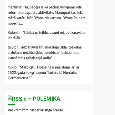
martinsz
: “
Jā, pēdējā laikā patiesi vērojama liela
reformēto baptistu aktivitāte. Manuprāt tas lielā
mērā varētu būt Džona Makartura, Džona Paipera
nopelns…
”
Roberto
: “
līdzībā es teiktu: .. suņi rej, bet karavāna
iet tālāk.
”
talyc
: “
…līdz ar luterāņu mācītāja Ulda Rožkalna
aiziešanu mūžībā šķiet nomiris arī beidzamais
klausāmais gabals tajā radio
”
gviclo
: “
Starp citu, Holbeins ir pazīstams arī ar
1522. gada kokgriezumu "Luters kā Hercules
Germanicuss ".
”
e – POLEMIKA
Vai kremēt mirušo ir kristīga prakse?