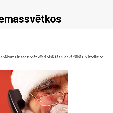
emassvētkos
ākums ir sadzirdēt vēsti visā tās vienkāršībā un izteikt to