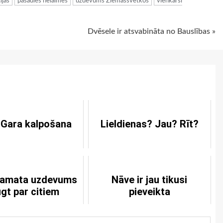
ijas
pasaules nelaimes
uzdevums Ziemassvētkos
vienkārši
Dvēsele ir atsvabināta no Bauslības »
 Gara kalpošana
Lieldienas? Jau? Rīt?
 amata uzdevums
Nāve ir jau tikusi
lūgt par citiem
pieveikta