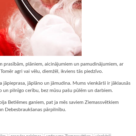
mām prasībām, plāniem, aicinājumiem un pamudinājumiem, ar
omēr agri vai vēlu, diemžēl, ikviens tās piedzīvo.
 jāpieprasa, jāplāno un jāmudina. Mums vienkārši ir jāklausās
so un pilnīgo cerību, bez mūsu pašu pūlēm un darbiem.
 bija Betlēmes ganiem, pat ja mēs saviem Ziemassvētkiem
un Debesbraukšanas pārpilnību.
ugiem