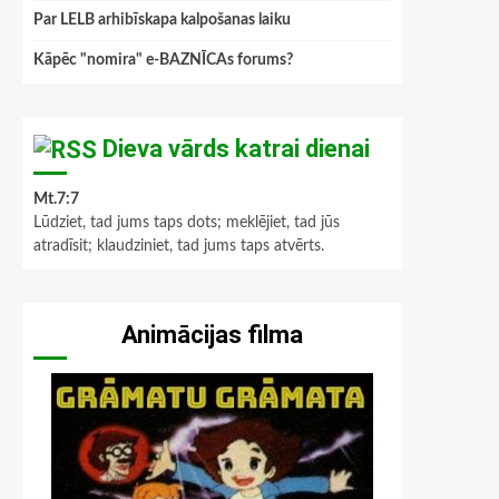
Par LELB arhibīskapa kalpošanas laiku
Kāpēc "nomira" e-BAZNĪCAs forums?
Dieva vārds katrai dienai
Mt.7:7
Lūdziet, tad jums taps dots; meklējiet, tad jūs
atradīsit; klaudziniet, tad jums taps atvērts.
Animācijas filma