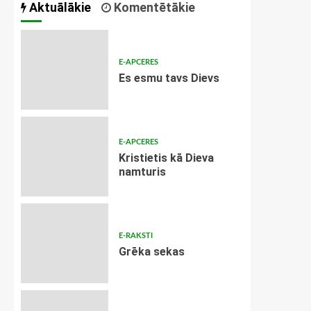
Aktuālākie
Komentētākie
E-APCERES
Es esmu tavs Dievs
E-APCERES
Kristietis kā Dieva
namturis
E-RAKSTI
Grēka sekas