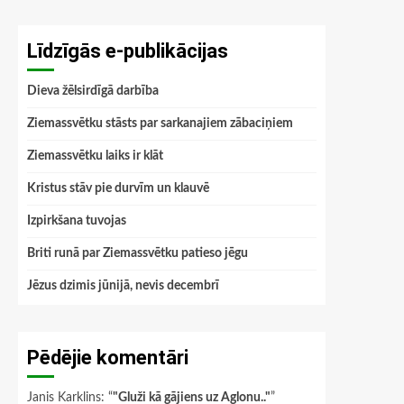
Līdzīgās e-publikācijas
Dieva žēlsirdīgā darbība
Ziemassvētku stāsts par sarkanajiem zābaciņiem
Ziemassvētku laiks ir klāt
Kristus stāv pie durvīm un klauvē
Izpirkšana tuvojas
Briti runā par Ziemassvētku patieso jēgu
Jēzus dzimis jūnijā, nevis decembrī
Pēdējie komentāri
Janis Karklins
: “
"Gluži kā gājiens uz Aglonu.."
”