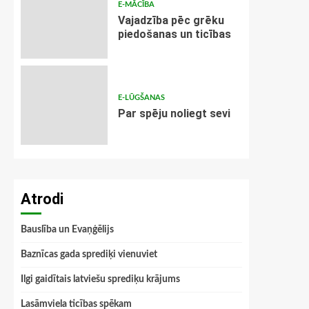
E-MĀCĪBA
Vajadzība pēc grēku
piedošanas un ticības
E-LŪGŠANAS
Par spēju noliegt sevi
Atrodi
Bauslība un Evaņģēlijs
Baznīcas gada sprediķi vienuviet
Ilgi gaidītais latviešu sprediķu krājums
Lasāmviela ticības spēkam