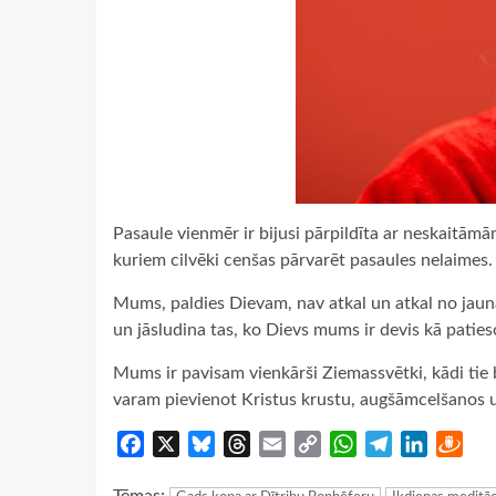
Pasaule vienmēr ir bijusi pārpildīta ar neskaitā
kuriem cilvēki cenšas pārvarēt pasaules nelaimes. T
Mums, paldies Dievam, nav atkal un atkal no jauna
un jāsludina tas, ko Dievs mums ir devis kā patie
Mums ir pavisam vienkārši Ziemassvētki, kādi tie
varam pievienot Kristus krustu, augšāmcelšanos 
Facebook
X
Bluesky
Threads
Email
Copy
WhatsApp
Telegram
LinkedIn
Dra
Link