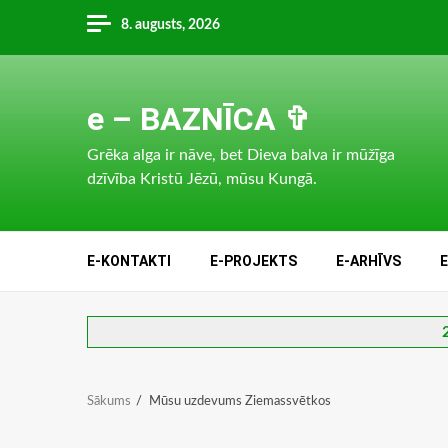
Skip
8. augusts, 2026
to
content
e – BAZNĪCA ✞
Grēka alga ir nāve, bet Dieva balva ir mūžīga
dzīvība Kristū Jēzū, mūsu Kungā.
E-KONTAKTI
E-PROJEKTS
E-ARHĪVS
Sākums
Mūsu uzdevums Ziemassvētkos