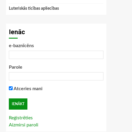
Luteriskās ticības apliecības
Ienāc
e-baznīcēns
Parole
Atceries mani
Reģistrēties
Aizmirsi paroli