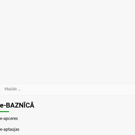
Meklēt:
e-BAZNĪCĀ
e-apceres
e-aptaujas