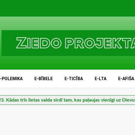
E-POLEMIKA
E-BĪBELE
E-TICĪBA
E-LTA
E-AFIŠA
23. Kādas trīs lietas valda sirdī tam, kas paļaujas vienīgi uz Dievu