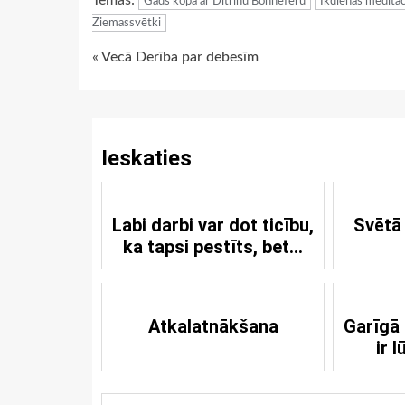
Tēmas:
Gads kopa ar Dītrihu Bonhēferu
Ikdienas meditāc
Ziemassvētki
Continue
« Vecā Derība par debesīm
Reading
Ieskaties
Labi darbi var dot ticību,
Svētā
ka tapsi pestīts, bet...
Atkalatnākšana
Garīgā
ir 