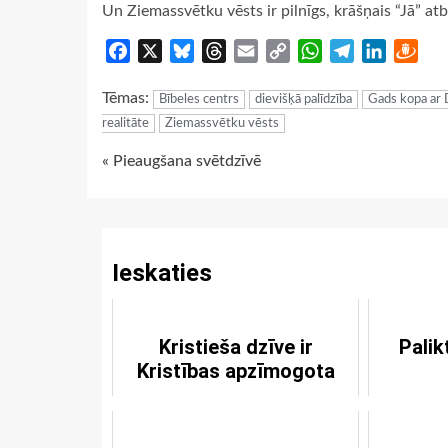
Un Ziemassvētku vēsts ir pilnīgs, krāšņais “Jā” atb
Facebook
X
Bluesky
Threads
Email
Copy
WhatsApp
Telegram
LinkedIn
Dra
Link
Tēmas:
Bībeles centrs
dievišķā palīdzība
Gads kopa ar 
realitāte
Ziemassvētku vēsts
Continue
« Pieaugšana svētdzīvē
Reading
Ieskaties
Kristieša dzīve ir
Palik
Kristības apzīmogota