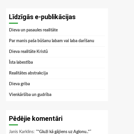
Līdzīgās e-publikācijas
Dieva un pasaules realitāte
Par manis paša būšanu labam vai laba darīšanu
Dieva realitāte Kristū
Īsta labestība
Realitātes abstrakcija
Dieva griba
Vienkāršība un gudrība
Pēdējie komentāri
Janis Karklins
: “
"Gluži kā gājiens uz Aglonu.."
”