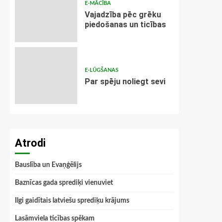
E-MĀCĪBA
Vajadzība pēc grēku
piedošanas un ticības
E-LŪGŠANAS
Par spēju noliegt sevi
Atrodi
Bauslība un Evaņģēlijs
Baznīcas gada sprediķi vienuviet
Ilgi gaidītais latviešu sprediķu krājums
Lasāmviela ticības spēkam