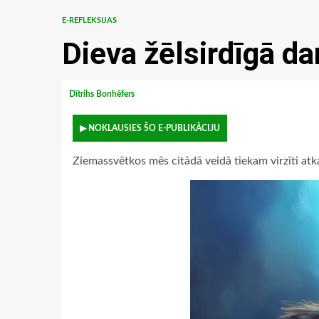
E-REFLEKSIJAS
Dieva žēlsirdīgā da
Dītrihs Bonhēfers
▶ NOKLAUSIES ŠO E-PUBLIKĀCIJU
Ziemassvētkos mēs citādā veidā tiekam virzīti atka