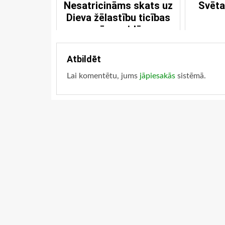
Nesatricināms skats uz
Svēta
Dieva žēlastību ticības
cīņas vidū
Atbildēt
Lai komentētu, jums
jāpiesakās
sistēmā.