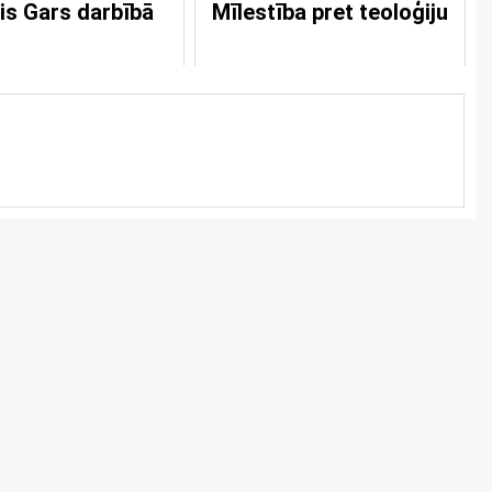
is Gars darbībā
Mīlestība pret teoloģiju