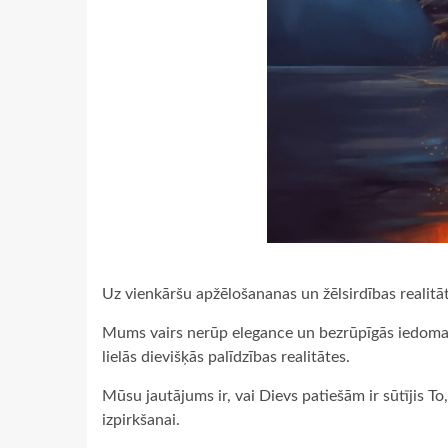
Uz vienkāršu apžēlošananas un žēlsirdības realitā
Mums vairs nerūp elegance un bezrūpīgās iedomas
lielās dievišķās palīdzības realitātes.
Mūsu jautājums ir, vai Dievs patiešām ir sūtījis To,
izpirkšanai.