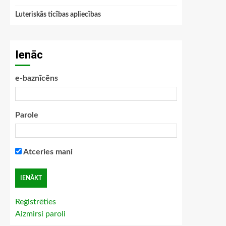
Luteriskās ticības apliecības
Ienāc
e-baznīcēns
Parole
Atceries mani
Reģistrēties
Aizmirsi paroli