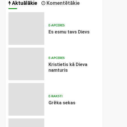
Aktuālākie
Komentētākie
E-APCERES
Es esmu tavs Dievs
E-APCERES
Kristietis kā Dieva
namturis
E-RAKSTI
Grēka sekas