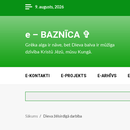
Skip
9. augusts, 2026
to
content
e – BAZNĪCA ✞
Grēka alga ir nāve, bet Dieva balva ir mūžīga
dzīvība Kristū Jēzū, mūsu Kungā.
E-KONTAKTI
E-PROJEKTS
E-ARHĪVS
Sākums
Dieva žēlsirdīgā darbība