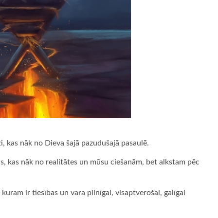
ti, kas nāk no Dieva šajā pazudušajā pasaulē.
, kas nāk no realitātes un mūsu ciešanām, bet alkstam pēc
 kuram ir tiesības un vara pilnīgai, visaptverošai, galīgai