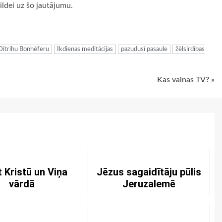
ildei uz šo jautājumu.
ugiem
Dītrihu Bonhēferu
Ikdienas meditācijas
pazudusī pasaule
žēlsirdības
Kas vainas TV? »
t Kristū un Viņa
Jēzus sagaidītāju pūlis
vārdā
Jeruzalemē