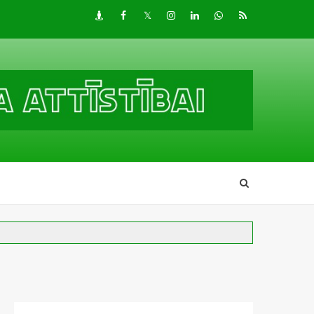
Draugiem
Facebook
Twitter
Instagram
LinkedIn
whatsapp
RSS