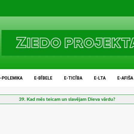
E-POLEMIKA
E-BĪBELE
E-TICĪBA
E-LTA
E-AFIŠA
39. Kad mēs teicam un slavējam Dieva vārdu?