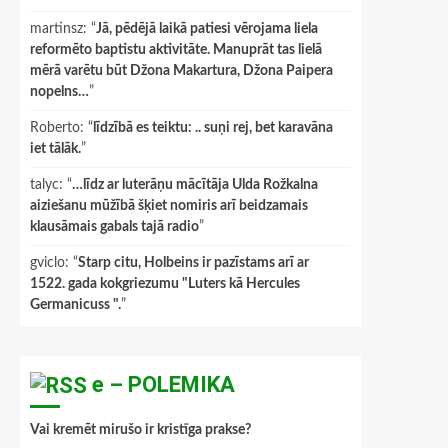
martinsz
: “
Jā, pēdējā laikā patiesi vērojama liela
reformēto baptistu aktivitāte. Manuprāt tas lielā
mērā varētu būt Džona Makartura, Džona Paipera
nopelns…
”
Roberto
: “
līdzībā es teiktu: .. suņi rej, bet karavāna
iet tālāk.
”
talyc
: “
…līdz ar luterāņu mācītāja Ulda Rožkalna
aiziešanu mūžībā šķiet nomiris arī beidzamais
klausāmais gabals tajā radio
”
gviclo
: “
Starp citu, Holbeins ir pazīstams arī ar
1522. gada kokgriezumu "Luters kā Hercules
Germanicuss ".
”
e – POLEMIKA
Vai kremēt mirušo ir kristīga prakse?