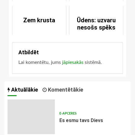
iezīmes jeb kur ir
baznīca?
Zem krusta
Ūdens: uzvaru
nesošs spēks
Atbildēt
Lai komentētu, jums
jāpiesakās
sistēmā.
Aktuālākie
Komentētākie
E-APCERES
Es esmu tavs Dievs