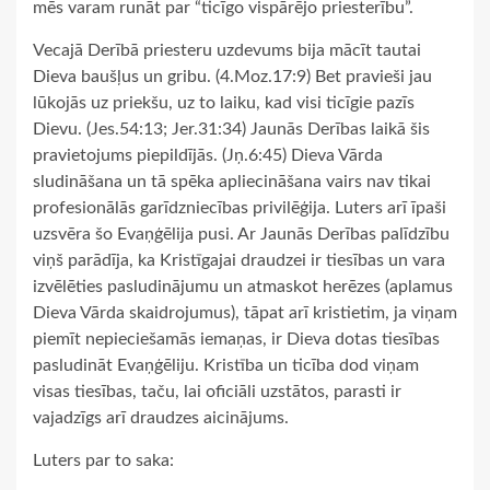
mēs varam runāt par “ticīgo vispārējo priesterību”.
Vecajā Derībā priesteru uzdevums bija mācīt tautai
Dieva baušļus un gribu. (4.Moz.17:9) Bet pravieši jau
lūkojās uz priekšu, uz to laiku, kad visi ticīgie pazīs
Dievu. (Jes.54:13; Jer.31:34) Jaunās Derības laikā šis
pravietojums piepildījās. (Jņ.6:45) Dieva Vārda
sludināšana un tā spēka apliecināšana vairs nav tikai
profesionālās garīdzniecības privilēģija. Luters arī īpaši
uzsvēra šo Evaņģēlija pusi. Ar Jaunās Derības palīdzību
viņš parādīja, ka Kristīgajai draudzei ir tiesības un vara
izvēlēties pasludinājumu un atmaskot herēzes (aplamus
Dieva Vārda skaidrojumus), tāpat arī kristietim, ja viņam
piemīt nepieciešamās iemaņas, ir Dieva dotas tiesības
pasludināt Evaņģēliju. Kristība un ticība dod viņam
visas tiesības, taču, lai oficiāli uzstātos, parasti ir
vajadzīgs arī draudzes aicinājums.
Luters par to saka: