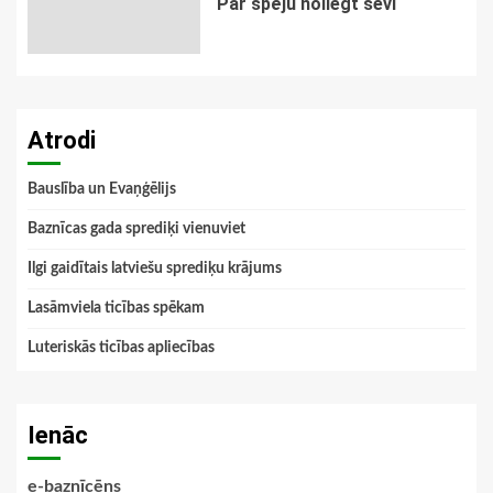
Par spēju noliegt sevi
Atrodi
Bauslība un Evaņģēlijs
Baznīcas gada sprediķi vienuviet
Ilgi gaidītais latviešu sprediķu krājums
Lasāmviela ticības spēkam
Luteriskās ticības apliecības
Ienāc
e-baznīcēns