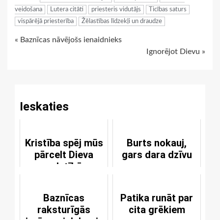
veidošana
Lutera citāti
priesteris vidutājs
Ticības saturs
vispārējā priesterība
Žēlastības līdzekļi un draudze
Continue
« Baznīcas nāvējošs ienaidnieks
Ignorējot Dievu »
Reading
Ieskaties
Kristība spēj mūs
Burts nokauj,
pārcelt Dieva
gars dara dzīvu
valstībā
Baznīcas
Patika runāt par
raksturīgās
cita grēkiem