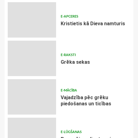
E-APCERES
Kristietis kā Dieva namturis
E-RAKSTI
Grēka sekas
E-MĀCĪBA
Vajadzība pēc grēku
piedošanas un ticības
E-LŪGŠANAS