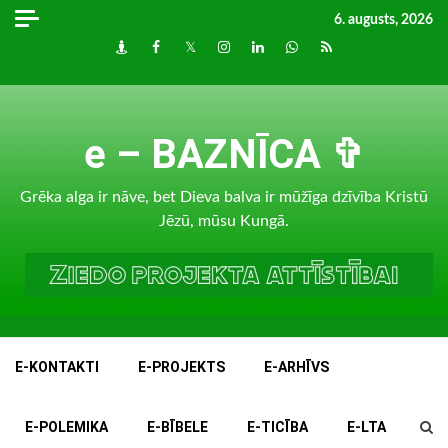
Skip
6. augusts, 2026
to
Draugiem
Facebook
Twitter
Instagram
LinkedIn
whatsapp
RSS
content
e – BAZNĪCA ✞
Grēka alga ir nāve, bet Dieva balva ir mūžīga dzīvība Kristū
Jēzū, mūsu Kungā.
E-KONTAKTI
E-PROJEKTS
E-ARHĪVS
E-POLEMIKA
E-BĪBELE
E-TICĪBA
E-LTA