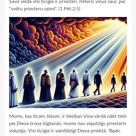
Savā veidā visi ticīgie ir priesteri. Pēteris viņus sauc par
“světu priesteru saimi”. (1.Pēt.2:5)
Mums, kas ticam Jēzum, ir tiesības Viņa vārdā nākt tieši
pie Dieva troņa lūgšanās; mums nav vajadzīgs priesteris
vidutājs. Visi ticīgie ir vienlīdzīgi Dieva priekšā. Tāpēc