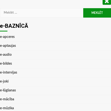
Meklēt:
e-BAZNĪCĀ
e-apceres
e-aptaujas
e-audio
e-bildes
e-intervijas
e-joki
e-lūgšanas
e-mācība
e-mūzika