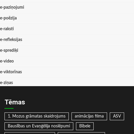
e-paziņojumi
e-poēzija
e-raksti
e-refleksijas
e-sprediķi
e-video
e-viktorīnas
e-ziņas
Tēmas
1. Mozus grāmatas skaidrojums
animācijas filma
ASV
Bauslības un Evaņģēlija noslēpumi
Bībele