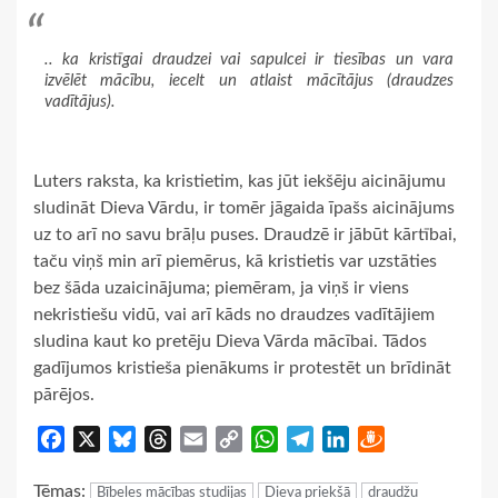
.. ka kristīgai draudzei vai sapulcei ir tiesības un vara
izvēlēt mācību, iecelt un atlaist mācītājus (draudzes
vadītājus).
Luters raksta, ka kristietim, kas jūt iekšēju aicinājumu
sludināt Dieva Vārdu, ir tomēr jāgaida īpašs aicinājums
uz to arī no savu brāļu puses. Draudzē ir jābūt kārtībai,
taču viņš min arī piemērus, kā kristietis var uzstāties
bez šāda uzaicinājuma; piemēram, ja viņš ir viens
nekristiešu vidū, vai arī kāds no draudzes vadītājiem
sludina kaut ko pretēju Dieva Vārda mācībai. Tādos
gadījumos kristieša pienākums ir protestēt un brīdināt
pārējos.
Facebook
X
Bluesky
Threads
Email
Copy
WhatsApp
Telegram
LinkedIn
Draugiem
Link
Tēmas:
Bībeles mācības studijas
Dieva priekšā
draudžu