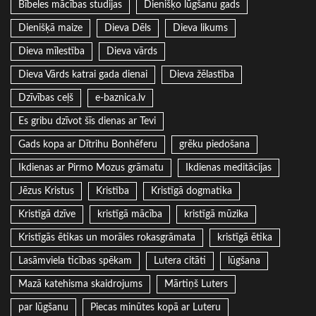
Bībeles mācības studijas
Dienišķo lūgšanu gads
Dienišķā maize
Dieva Dēls
Dieva likums
Dieva mīlestība
Dieva vārds
Dieva Vārds katrai gada dienai
Dieva žēlastība
Dzīvības ceļš
e-baznica.lv
Es gribu dzīvot šīs dienas ar Tevi
Gads kopa ar Dītrihu Bonhēferu
grēku piedošana
Ikdienas ar Pirmo Mozus grāmatu
Ikdienas meditācijas
Jēzus Kristus
Kristība
Kristīgā dogmatika
Kristīgā dzīve
kristīgā mācība
kristīgā mūzika
Kristīgās ētikas un morāles rokasgrāmata
kristīgā ētika
Lasāmviela ticības spēkam
Lutera citāti
lūgšana
Mazā katehisma skaidrojums
Mārtiņš Luters
par lūgšanu
Piecas minūtes kopā ar Luteru