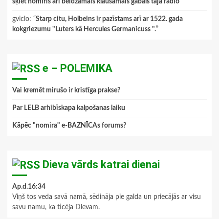
šķiet nomiris arī beidzamais klausāmais gabals tajā radio
”
gviclo
: “
Starp citu, Holbeins ir pazīstams arī ar 1522. gada
kokgriezumu "Luters kā Hercules Germanicuss ".
”
e – POLEMIKA
Vai kremēt mirušo ir kristīga prakse?
Par LELB arhibīskapa kalpošanas laiku
Kāpēc "nomira" e-BAZNĪCAs forums?
Dieva vārds katrai dienai
Ap.d.16:34
Viņš tos veda savā namā, sēdināja pie galda un priecājās ar visu
savu namu, ka ticēja Dievam.