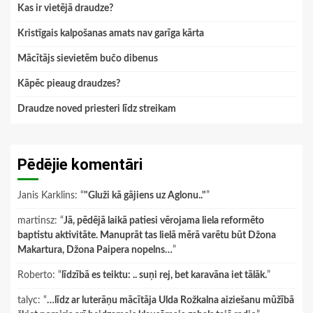
Kas ir vietējā draudze?
Kristīgais kalpošanas amats nav garīga kārta
Mācītājs sievietēm bučo dibenus
Kāpēc pieaug draudzes?
Draudze noved priesteri līdz streikam
Pēdējie komentāri
Janis Karklins
: “
"Gluži kā gājiens uz Aglonu.."
”
martinsz
: “
Jā, pēdējā laikā patiesi vērojama liela reformēto
baptistu aktivitāte. Manuprāt tas lielā mērā varētu būt Džona
Makartura, Džona Paipera nopelns…
”
Roberto
: “
līdzībā es teiktu: .. suņi rej, bet karavāna iet tālāk.
”
talyc
: “
…līdz ar luterāņu mācītāja Ulda Rožkalna aiziešanu mūžībā