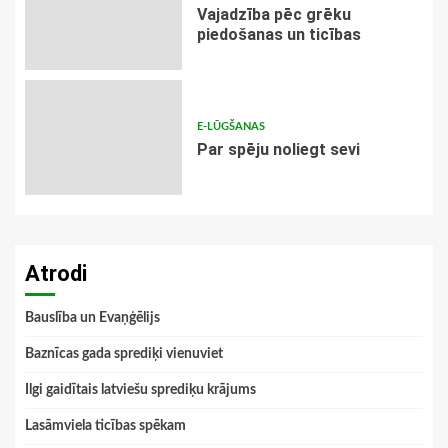
Vajadzība pēc grēku
piedošanas un ticības
E-LŪGŠANAS
Par spēju noliegt sevi
Atrodi
Bauslība un Evaņģēlijs
Baznīcas gada sprediķi vienuviet
Ilgi gaidītais latviešu sprediķu krājums
Lasāmviela ticības spēkam