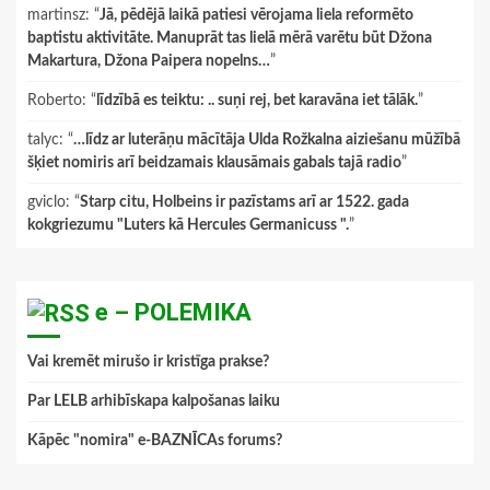
martinsz
: “
Jā, pēdējā laikā patiesi vērojama liela reformēto
baptistu aktivitāte. Manuprāt tas lielā mērā varētu būt Džona
Makartura, Džona Paipera nopelns…
”
Roberto
: “
līdzībā es teiktu: .. suņi rej, bet karavāna iet tālāk.
”
talyc
: “
…līdz ar luterāņu mācītāja Ulda Rožkalna aiziešanu mūžībā
šķiet nomiris arī beidzamais klausāmais gabals tajā radio
”
gviclo
: “
Starp citu, Holbeins ir pazīstams arī ar 1522. gada
kokgriezumu "Luters kā Hercules Germanicuss ".
”
e – POLEMIKA
Vai kremēt mirušo ir kristīga prakse?
Par LELB arhibīskapa kalpošanas laiku
Kāpēc "nomira" e-BAZNĪCAs forums?