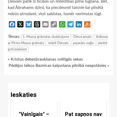
Dievam patīk šī ticības un mīlestības pilnā lūgšana. Bet,
kad Ābrahams dzird, ka piecdesmit taisnie šai pilsētā
nebūs atrodami, viņš sabīstas, tomēr nerimstas lūgt.
Facebook
X
Bluesky
Threads
Email
Copy
WhatsApp
Telegram
LinkedIn
Draugiem
Link
Tēmas:
1. Mozus grāmatas skaidrojums
Dieva amats
Ikdienas
ar Pirmo Mozus grāmatu
mācīt Dievam
pasaules soģis
piedot
grēciniekiem
Continue
« Kristus debesbraukšanas svētīgās sekas
Pēdējos laikos Baznīcas kalpošana pilnībā neapstāsies »
Reading
Ieskaties
"Vainīgais" –
Pat sapņos nav