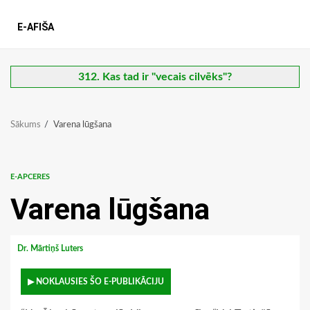
E-AFIŠA
312. Kas tad ir "vecais cilvēks"?
Sākums
Varena lūgšana
E-APCERES
Varena lūgšana
Dr. Mārtiņš Luters
▶ NOKLAUSIES ŠO E-PUBLIKĀCIJU