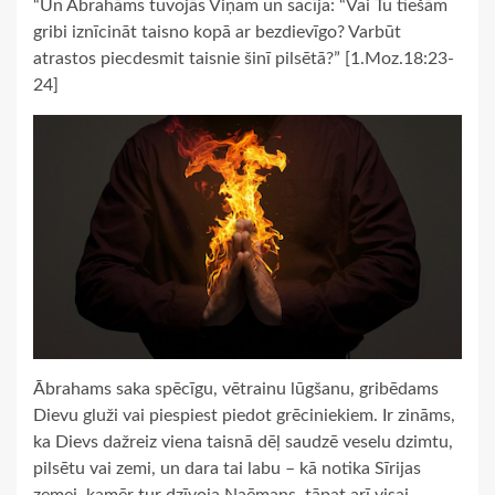
“Un Ābrahāms tuvojās Viņam un sacīja: “Vai Tu tiešām
gribi iznīcināt taisno kopā ar bezdievīgo? Varbūt
atrastos piecdesmit taisnie šinī pilsētā?” [1.Moz.18:23-
24]
Ābrahams saka spēcīgu, vētrainu lūgšanu, gribēdams
Dievu gluži vai piespiest piedot grēciniekiem. Ir zināms,
ka Dievs dažreiz viena taisnā dēļ saudzē veselu dzimtu,
pilsētu vai zemi, un dara tai labu – kā notika Sīrijas
zemei, kamēr tur dzīvoja Naēmans, tāpat arī visai