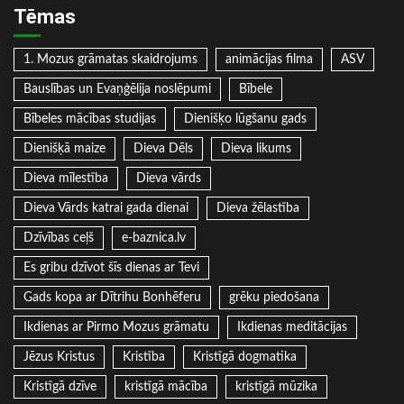
Tēmas
1. Mozus grāmatas skaidrojums
animācijas filma
ASV
Bauslības un Evaņģēlija noslēpumi
Bībele
Bībeles mācības studijas
Dienišķo lūgšanu gads
Dienišķā maize
Dieva Dēls
Dieva likums
Dieva mīlestība
Dieva vārds
Dieva Vārds katrai gada dienai
Dieva žēlastība
Dzīvības ceļš
e-baznica.lv
Es gribu dzīvot šīs dienas ar Tevi
Gads kopa ar Dītrihu Bonhēferu
grēku piedošana
Ikdienas ar Pirmo Mozus grāmatu
Ikdienas meditācijas
Jēzus Kristus
Kristība
Kristīgā dogmatika
Kristīgā dzīve
kristīgā mācība
kristīgā mūzika