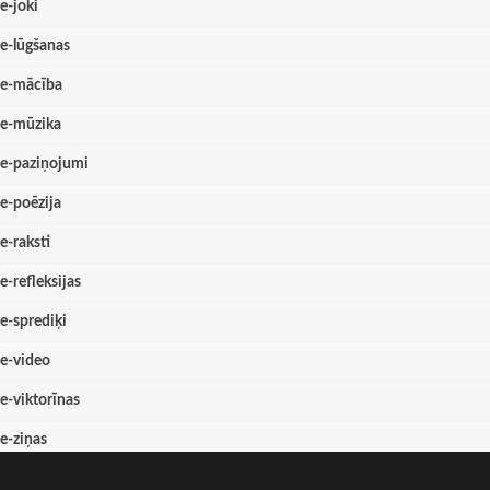
e-joki
e-lūgšanas
e-mācība
e-mūzika
e-paziņojumi
e-poēzija
e-raksti
e-refleksijas
e-sprediķi
e-video
e-viktorīnas
e-ziņas