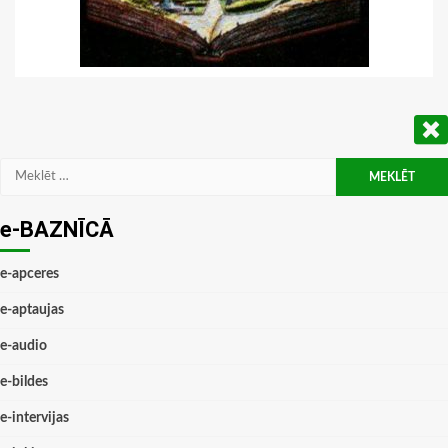
Meklēt:
e-BAZNĪCĀ
e-apceres
e-aptaujas
e-audio
e-bildes
e-intervijas