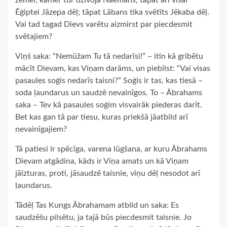
Ēģiptei Jāzepa dēļ; tāpat Lābans tika svētīts Jēkaba dēļ.
Vai tad tagad Dievs varētu aizmirst par piecdesmit
svētajiem?
Viņš saka: “Nemūžam Tu tā nedarīsi!” – itin kā gribētu
mācīt Dievam, kas Viņam darāms, un piebilst: “Vai visas
pasaules soģis nedarīs taisni?” Soģis ir tas, kas tiesā –
soda ļaundarus un saudzē nevainīgos. To – Ābrahams
saka – Tev kā pasaules soģim visvairāk piederas darīt.
Bet kas gan tā par tiesu, kuras priekšā jāatbild arī
nevainīgajiem?
Tā patiesi ir spēcīga, varena lūgšana, ar kuru Ābrahams
Dievam atgādina, kāds ir Viņa amats un kā Viņam
jāizturas, proti, jāsaudzē taisnie, viņu dēļ nesodot arī
ļaundarus.
Tādēļ Tas Kungs Ābrahamam atbild un saka: Es
saudzēšu pilsētu, ja tajā būs piecdesmit taisnie. Jo