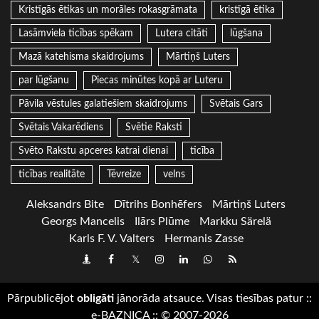
Kristīgās ētikas un morāles rokasgrāmata
kristīgā ētika
Lasāmviela ticības spēkam
Lutera citāti
lūgšana
Mazā katehisma skaidrojums
Mārtiņš Luters
par lūgšanu
Piecas minūtes kopā ar Luteru
Pāvila vēstules galatiešiem skaidrojums
Svētais Gars
Svētais Vakarēdiens
Svētie Raksti
Svēto Rakstu apceres katrai dienai
ticība
ticības realitāte
Tēvreize
velns
Aleksandrs Bite
Dītrihs Bonhēfers
Mārtiņš Luters
Georgs Mancelis
Ilārs Plūme
Markku Särelä
Karls F. V. Valters
Hermanis Zasse
Draugiem
Facebook
Twitter
Instagram
LinkedIn
whatsapp
RSS
Pārpublicējot
obligāti
jānorāda atsauce. Visas tiesības patur
::
e-BAZNICA
::
© 2007-2026