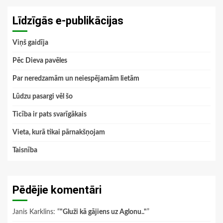
Līdzīgās e-publikācijas
Viņš gaidīja
Pēc Dieva pavēles
Par neredzamām un neiespējamām lietām
Lūdzu pasargi vēl šo
Ticība ir pats svarīgākais
Vieta, kurā tikai pārnakšņojam
Taisnība
Pēdējie komentāri
Janis Karklins
: “
"Gluži kā gājiens uz Aglonu.."
”