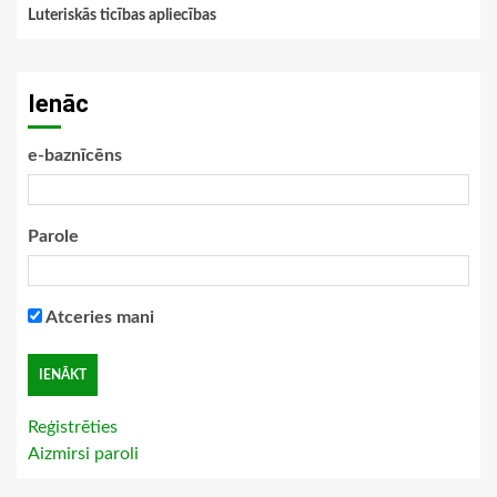
Luteriskās ticības apliecības
Ienāc
e-baznīcēns
Parole
Atceries mani
Reģistrēties
Aizmirsi paroli