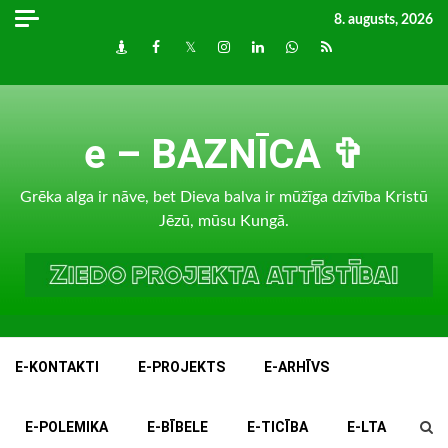
Skip
8. augusts, 2026
to
Draugiem
Facebook
Twitter
Instagram
LinkedIn
whatsapp
RSS
content
e – BAZNĪCA ✞
Grēka alga ir nāve, bet Dieva balva ir mūžīga dzīvība Kristū
Jēzū, mūsu Kungā.
E-KONTAKTI
E-PROJEKTS
E-ARHĪVS
E-POLEMIKA
E-BĪBELE
E-TICĪBA
E-LTA