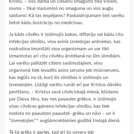
Kristu, – viss darba un ciešanu smagums tika Viņam,
mums – tikai mazumiņš no smaguma un viss augļu
saldums! Kā tas iespējams? Paskaidrojumam šeit varētu
lietot kādu ilustrāciju no medicīnas.
Ja kāds cilvēks ir izslimojis bakas, difteriju vai kādu citu
infekcijas slimību, viņa asinīs izveidojas antivielas, kas
nodrošina imunitāti viņa organismam un var tikt
izmantotas arī citu cilvēku ārstēšanā no šīm slimībām.
Lai varētu palīdzēt citiem saslimušajiem, viņu
organismā tiek ievadīts asins serums jeb imūnserums,
kas iegūts no tā, kurš šīs slimības ir izslimojis un
izveseļojies. Līdzīgi varētu runāt arī par Kristus dāvāto
pestīšanu, – Kristus savā cilvēciskajā miesā, kļūdams
par Dieva Jēru, kas nes pasaules grēkus, ir izslimojis
visas cilvēces galveno infekcijas slimību, kas tiek
nodota no paaudzes paaudzē -grēku un nāvi – un ir
“izveseļojies”^ augšāmceldamies godībā trešajā dienā.
Tā kā grēks ir garīgs, tad arī šo uzvaru jeb