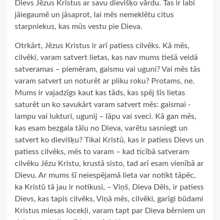
Dievs Jēzus Kristus ar savu dievišķo vārdu. Tas ir labi
jāiegaumē un jāsaprot, lai mēs nemeklētu citus
starpniekus, kas mūs vestu pie Dieva.
Otrkārt, Jēzus Kristus ir arī patiess cilvēks. Kā mēs,
cilvēki, varam satvert lietas, kas nav mums tiešā veidā
satveramas – piemēram, gaismu vai uguni? Vai mēs tās
varam satvert un noturēt ar pliku roku? Protams, ne.
Mums ir vajadzīgs kaut kas tāds, kas spēj šīs lietas
saturēt un ko savukārt varam satvert mēs: gaismai -
lampu vai lukturi, ugunij – lāpu vai sveci. Kā gan mēs,
kas esam bezgala tālu no Dieva, varētu sasniegt un
satvert ko dievišķu? Tikai Kristū, kas ir patiess Dievs un
patiess cilvēks, mēs to varam – kad ticībā satveram
cilvēku Jēzu Kristu, krustā sisto, tad arī esam vienībā ar
Dievu. Ar mums šī neiespējamā lieta var notikt tāpēc,
ka Kristū tā jau ir notikusi, – Viņš, Dieva Dēls, ir patiess
Dievs, kas tapis cilvēks, Viņā mēs, cilvēki, garīgi būdami
Kristus miesas locekļi, varam tapt par Dieva bērniem un