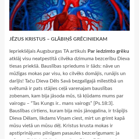
JĒZUS KRISTUS – GLĀBIŅŠ GRĒCINIEKAM
Iepriekšējais Augsburgas TA artikuls
Par iedzimto grēku
atklāj visu neatpestītā cilvēka dzimuma bezcerību Dieva
tiesas priekšā. Bauslības spriedums ir šāds: nāve un
mūžīgas mokas par visu, ko cilvēks domājis, runājis un
darījis! Taču Dieva Dēls Savā bezgalīgajā mīlestībā un
svētumā ir pats stājies ceļā varenajam bauslības
zobenam, kam bija jāsoda mūs, tā kļūdams mums par
vairogu – “Tas Kungs ir.. mans vairogs” [Ps.18:3].
Bauslības cirtiens, kuram bija mūs jānogalina, ir trāpījis
Dieva Dēlam, likdams Viņam ciest, mirt un grimt kapā
mūsu vietā un mūsu dēļ. Kristus krusta mokas ir
apstiprinājums pilnīgam pasaules bezcerīgumam: ja