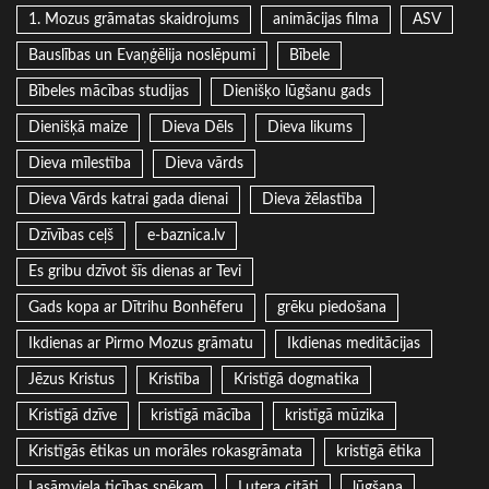
1. Mozus grāmatas skaidrojums
animācijas filma
ASV
Bauslības un Evaņģēlija noslēpumi
Bībele
Bībeles mācības studijas
Dienišķo lūgšanu gads
Dienišķā maize
Dieva Dēls
Dieva likums
Dieva mīlestība
Dieva vārds
Dieva Vārds katrai gada dienai
Dieva žēlastība
Dzīvības ceļš
e-baznica.lv
Es gribu dzīvot šīs dienas ar Tevi
Gads kopa ar Dītrihu Bonhēferu
grēku piedošana
Ikdienas ar Pirmo Mozus grāmatu
Ikdienas meditācijas
Jēzus Kristus
Kristība
Kristīgā dogmatika
Kristīgā dzīve
kristīgā mācība
kristīgā mūzika
Kristīgās ētikas un morāles rokasgrāmata
kristīgā ētika
Lasāmviela ticības spēkam
Lutera citāti
lūgšana