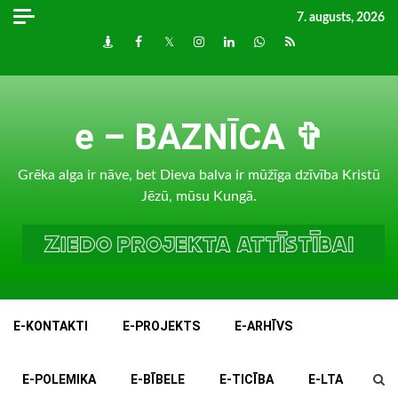
Skip
7. augusts, 2026
to
Draugiem
Facebook
Twitter
Instagram
LinkedIn
whatsapp
RSS
content
e – BAZNĪCA ✞
Grēka alga ir nāve, bet Dieva balva ir mūžīga dzīvība Kristū
Jēzū, mūsu Kungā.
E-KONTAKTI
E-PROJEKTS
E-ARHĪVS
E-POLEMIKA
E-BĪBELE
E-TICĪBA
E-LTA