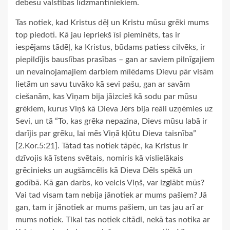
debesu valstības līdzmantiniekiem.
Tas notiek, kad Kristus dēļ un Kristu mūsu grēki mums
top piedoti. Kā jau iepriekš īsi pieminēts, tas ir
iespējams tādēļ, ka Kristus, būdams patiess cilvēks, ir
piepildījis bauslības prasības – gan ar saviem pilnīgajiem
un nevainojamajiem darbiem mīlēdams Dievu pār visām
lietām un savu tuvāko kā sevi pašu, gan ar savām
ciešanām, kas Viņam bija jāizcieš kā sodu par mūsu
grēkiem, kurus Viņš kā Dieva Jērs bija reāli uzņēmies uz
Sevi, un tā “To, kas grēka nepazina, Dievs mūsu labā ir
darījis par grēku, lai mēs Viņā kļūtu Dieva taisnība”
[2.Kor.5:21]. Tātad tas notiek tāpēc, ka Kristus ir
dzīvojis kā īstens svētais, nomiris kā vislielākais
grēcinieks un augšāmcēlis kā Dieva Dēls spēkā un
godībā. Kā gan darbs, ko veicis Viņš, var izglābt mūs?
Vai tad visam tam nebija jānotiek ar mums pašiem? Jā
gan, tam ir jānotiek ar mums pašiem, un tas jau arī ar
mums notiek. Tikai tas notiek citādi, nekā tas notika ar