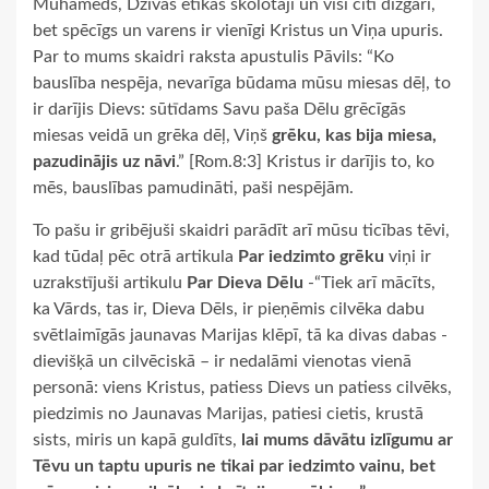
Muhameds, Dzīvās ētikas skolotāji un visi citi dižgari,
bet spēcīgs un varens ir vienīgi Kristus un Viņa upuris.
Par to mums skaidri raksta apustulis Pāvils: “Ko
bauslība nespēja, nevarīga būdama mūsu miesas dēļ, to
ir darījis Dievs: sūtīdams Savu paša Dēlu grēcīgās
miesas veidā un grēka dēļ, Viņš
grēku, kas bija miesa,
pazudinājis uz nāvi
.” [Rom.8:3] Kristus ir darījis to, ko
mēs, bauslības pamudināti, paši nespējām.
To pašu ir gribējuši skaidri parādīt arī mūsu ticības tēvi,
kad tūdaļ pēc otrā artikula
Par iedzimto grēku
viņi ir
uzrakstījuši artikulu
Par Dieva Dēlu
-“Tiek arī mācīts,
ka Vārds, tas ir, Dieva Dēls, ir pieņēmis cilvēka dabu
svētlaimīgās jaunavas Marijas klēpī, tā ka divas dabas -
dievišķā un cilvēciskā – ir nedalāmi vienotas vienā
personā: viens Kristus, patiess Dievs un patiess cilvēks,
piedzimis no Jaunavas Marijas, patiesi cietis, krustā
sists, miris un kapā guldīts,
lai mums dāvātu izlīgumu ar
Tēvu un taptu upuris ne tikai par iedzimto vainu, bet