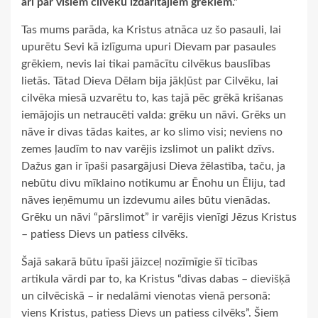
arī par visiem cilvēku izdarītajiem grēkiem.”
Tas mums parāda, ka Kristus atnāca uz šo pasauli, lai
upurētu Sevi kā izlīguma upuri Dievam par pasaules
grēkiem, nevis lai tikai pamācītu cilvēkus bauslības
lietās. Tātad Dieva Dēlam bija jākļūst par Cilvēku, lai
cilvēka miesā uzvarētu to, kas tajā pēc grēkā krišanas
iemājojis un netraucēti valda: grēku un nāvi. Grēks un
nāve ir divas tādas kaites, ar ko slimo visi; neviens no
zemes ļaudīm to nav varējis izslimot un palikt dzīvs.
Dažus gan ir īpaši pasargājusi Dieva žēlastība, taču, ja
nebūtu divu mīklaino notikumu ar Ēnohu un Ēliju, tad
nāves ieņēmumu un izdevumu ailes būtu vienādas.
Grēku un nāvi “pārslimot” ir varējis vienīgi Jēzus Kristus
– patiess Dievs un patiess cilvēks.
Šajā sakarā būtu īpaši jāizceļ nozīmīgie šī ticības
artikula vārdi par to, ka Kristus “divas dabas – dievišķā
un cilvēciskā – ir nedalāmi vienotas vienā personā:
viens Kristus, patiess Dievs un patiess cilvēks”. Šiem