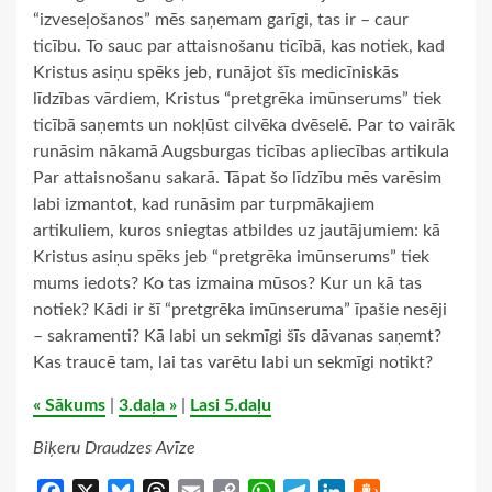
“izveseļošanos” mēs saņemam garīgi, tas ir – caur
ticību. To sauc par attaisnošanu ticībā, kas notiek, kad
Kristus asiņu spēks jeb, runājot šīs medicīniskās
līdzības vārdiem, Kristus “pretgrēka imūnserums” tiek
ticībā saņemts un nokļūst cilvēka dvēselē. Par to vairāk
runāsim nākamā Augsburgas ticības apliecības artikula
Par attaisnošanu sakarā. Tāpat šo līdzību mēs varēsim
labi izmantot, kad runāsim par turpmākajiem
artikuliem, kuros sniegtas atbildes uz jautājumiem: kā
Kristus asiņu spēks jeb “pretgrēka imūnserums” tiek
mums iedots? Ko tas izmaina mūsos? Kur un kā tas
notiek? Kādi ir šī “pretgrēka imūnseruma” īpašie nesēji
– sakramenti? Kā labi un sekmīgi šīs dāvanas saņemt?
Kas traucē tam, lai tas varētu labi un sekmīgi notikt?
« Sākums
|
3.daļa »
|
Lasi 5.daļu
Biķeru Draudzes Avīze
Facebook
X
Bluesky
Threads
Email
Copy
WhatsApp
Telegram
LinkedIn
Draugiem