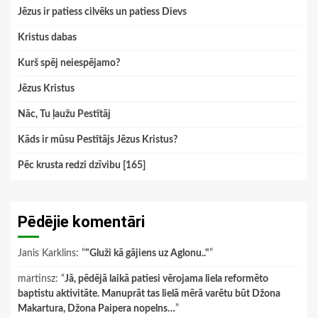
Jēzus ir patiess cilvēks un patiess Dievs
Kristus dabas
Kurš spēj neiespējamo?
Jēzus Kristus
Nāc, Tu ļaužu Pestītāj
Kāds ir mūsu Pestītājs Jēzus Kristus?
Pēc krusta redzi dzīvibu [165]
Pēdējie komentāri
Janis Karklins
: “
"Gluži kā gājiens uz Aglonu.."
”
martinsz
: “
Jā, pēdējā laikā patiesi vērojama liela reformēto
baptistu aktivitāte. Manuprāt tas lielā mērā varētu būt Džona
Makartura, Džona Paipera nopelns…
”