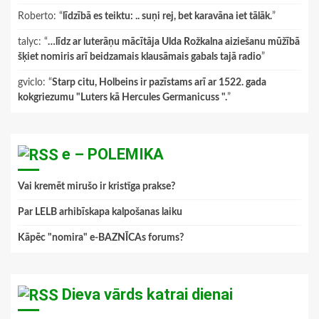
Roberto
: “
līdzībā es teiktu: .. suņi rej, bet karavāna iet tālāk.
”
talyc
: “
…līdz ar luterāņu mācītāja Ulda Rožkalna aiziešanu mūžībā
šķiet nomiris arī beidzamais klausāmais gabals tajā radio
”
gviclo
: “
Starp citu, Holbeins ir pazīstams arī ar 1522. gada
kokgriezumu "Luters kā Hercules Germanicuss ".
”
e – POLEMIKA
Vai kremēt mirušo ir kristīga prakse?
Par LELB arhibīskapa kalpošanas laiku
Kāpēc "nomira" e-BAZNĪCAs forums?
Dieva vārds katrai dienai