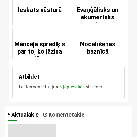
Ieskats vēsturē
Evaņģēlisks un
ekumēnisks
saturs
Manceļa sprediķis
Nodalīšanās
par to, ko jāzina
baznīcā
un jādara
kungiem un tautai
Atbildēt
Lai komentētu, jums
jāpiesakās
sistēmā.
Aktuālākie
Komentētākie