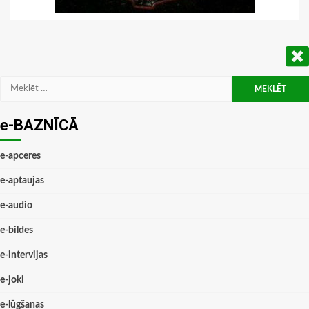
Meklēt:
e-BAZNĪCĀ
e-apceres
e-aptaujas
e-audio
e-bildes
e-intervijas
e-joki
e-lūgšanas