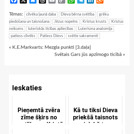
Link
Tēmas:
cilvēka ļaunā daba
Dieva bērna svētība
grēku
piedošana un taisnošana
Jēzus nopelns
Kristus krusts
Kristus
veikums
luteriskās ticības apliecības
Luterisma anatomija
patiess cilvēks
Patiess Dievs
svētie sakramenti
Continue
« K.E.Markvarts: Mezgla punkti [3.daļa]
Svētais Gars jūs apzīmogo ticībā »
Reading
Ieskaties
Pieņemtā zvēra
Kā tu tiksi Dieva
zīme šķirs no
priekšā taisnots
pestīšanas Kristū
jeb kā tu
izglābsies?