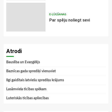
E-LŪGŠANAS
Par spēju noliegt sevi
Atrodi
Bauslība un Evaņģēlijs
Baznīcas gada sprediķi vienuviet
Ilgi gaidītais latviešu sprediķu krājums
Lasāmviela ticības spēkam
Luteriskās ticības apliecības