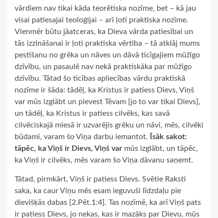
vārdiem nav tikai kāda teorētiska nozīme, bet – kā jau
visai patiesajai teoloģijai – arī ļoti praktiska nozīme.
Vienmēr būtu jāatceras, ka Dieva vārda patiesībai un
tās izzināšanai ir ļoti praktiska vērtība – tā atklāj mums
pestīšanu no grēka un nāves un dāvā ticīgajiem mūžīgo
dzīvību, un pasaulē nav nekā praktiskāka par mūžīgo
dzīvību. Tātad šo ticības apliecības vārdu praktiskā
nozīme ir šāda: tādēļ, ka Kristus ir patiess Dievs, Viņš
var mūs izglābt un pievest Tēvam [jo to var tikai Dievs],
un tādēļ, ka Kristus ir patiess cilvēks, kas savā
cilvēciskajā miesā ir uzvarējis grēku un nāvi, mēs, cilvēki
būdami, varam šo Viņa darbu iemantot.
Īsāk sakot:
tāpēc, ka Viņš ir Dievs, Viņš var
mūs izglābt, un tāpēc,
ka Viņš ir cilvēks, mēs varam šo Viņa dāvanu saņemt.
Tātad, pirmkārt, Viņš ir patiess Dievs. Svētie Raksti
saka, ka caur Viņu mēs esam ieguvuši līdzdaļu pie
dievišķās dabas [2.Pēt.1:4]. Tas nozīmē, ka arī Viņš pats
ir patiess Dievs, jo nekas, kas ir mazāks par Dievu, mūs