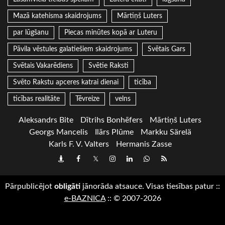
Mazā katehisma skaidrojums
Mārtiņš Luters
par lūgšanu
Piecas minūtes kopā ar Luteru
Pāvila vēstules galatiešiem skaidrojums
Svētais Gars
Svētais Vakarēdiens
Svētie Raksti
Svēto Rakstu apceres katrai dienai
ticība
ticības realitāte
Tēvreize
velns
Aleksandrs Bite
Dītrihs Bonhēfers
Mārtiņš Luters
Georgs Mancelis
Ilārs Plūme
Markku Särelä
Karls F. V. Valters
Hermanis Zasse
Draugiem
Facebook
Twitter
Instagram
LinkedIn
whatsapp
RSS
Pārpublicējot
obligāti
jānorāda atsauce. Visas tiesības patur
::
e-BAZNICA
::
© 2007-2026