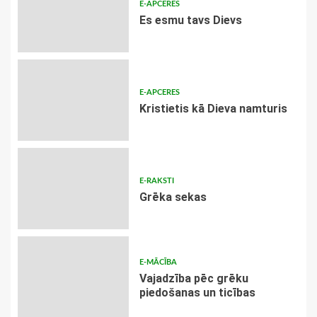
E-APCERES
Es esmu tavs Dievs
E-APCERES
Kristietis kā Dieva namturis
E-RAKSTI
Grēka sekas
E-MĀCĪBA
Vajadzība pēc grēku
piedošanas un ticības