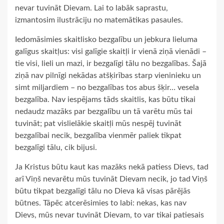
nevar tuvināt Dievam. Lai to labāk saprastu,
izmantosim ilustrāciju no matemātikas pasaules.
Iedomāsimies skaitlisko bezgalību un jebkura lieluma
galīgus skaitļus: visi galīgie skaitļi ir vienā ziņā vienādi –
tie visi, lieli un mazi, ir bezgalīgi tālu no bezgalības. Šajā
ziņā nav pilnīgi nekādas atšķirības starp vieninieku un
simt miljardiem – no bezgalības tos abus šķir… vesela
bezgalība. Nav iespējams tāds skaitlis, kas būtu tikai
nedaudz mazāks par bezgalību un tā varētu mūs tai
tuvināt; pat vislielākie skaitļi mūs nespēj tuvināt
bezgalībai necik, bezgalība vienmēr paliek tikpat
bezgalīgi tālu, cik bijusi.
Ja Kristus būtu kaut kas mazāks nekā patiess Dievs, tad
arī Viņš nevarētu mūs tuvināt Dievam necik, jo tad Viņš
būtu tikpat bezgalīgi tālu no Dieva kā visas pārējās
būtnes. Tāpēc atcerēsimies to labi: nekas, kas nav
Dievs, mūs nevar tuvināt Dievam, to var tikai patiesais