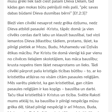
mūsu grēki liek šādi ciest pašam Dieva Dēlam, tad
kādas gan mokas būtu pelnījuši mēs paši, “pēc savas
dabas būdami Dieva dusmības bērni” [Ef.2:3]?
Bieži vien cilvēki nesaprot nedz grēka dziļumu, nedz
Dieva atbildi pasaulei -Kristu, tāpēc domā: ja vien
cilvēks cenšas darīt labu un klausīt bauslībai, tad viņš
iemantos Dieva žēlastību; tādiem, protams, šķiet, ka
pilnīgi pietiek ar Mozu, Budu, Muhamedu vai Dzīvās
ētikas mācību. Par Kristu tie domā vienīgi kā par vienu
no cilvēces lielajiem skolotājiem, kas māca bauslību;
krusta nopelns tiem šķiet nesaprotams un lieks. Tādi
cilvēki pārprot pašu kristīgās ticības būtību – to, ar ko
kristietība atšķiras no visām citām pasaules reliģijām.
Mēs varētu piekrist, ka gan kristietībai, gan citām
pasaules reliģijām ir kas kopīgs – bauslība un darbi.
Taču tikai kristietībā ir Kristus un ticība. Svētie Raksti
mums atklāj to, ka bauslība ir pilnīgi nespēcīga mūsu
grēka dēļ, tātad pilnīgi nespēcīgi ir arī Mozus, Buda,