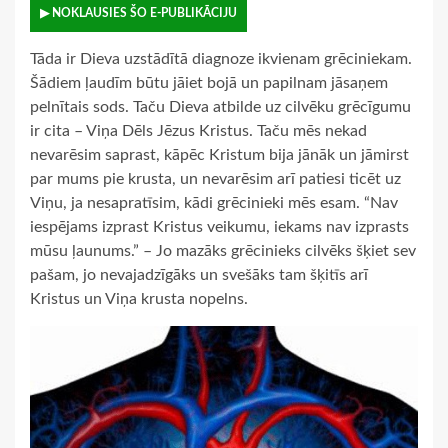
▶ NOKLAUSIES ŠO E-PUBLIKĀCIJU
Tāda ir Dieva uzstādītā diagnoze ikvienam grēciniekam.
Šādiem ļaudīm būtu jāiet bojā un papilnam jāsaņem
pelnītais sods. Taču Dieva atbilde uz cilvēku grēcīgumu
ir cita – Viņa Dēls Jēzus Kristus. Taču mēs nekad
nevarēsim saprast, kāpēc Kristum bija jānāk un jāmirst
par mums pie krusta, un nevarēsim arī patiesi ticēt uz
Viņu, ja nesapratīsim, kādi grēcinieki mēs esam. “Nav
iespējams izprast Kristus veikumu, iekams nav izprasts
mūsu ļaunums.” – Jo mazāks grēcinieks cilvēks šķiet sev
pašam, jo nevajadzīgāks un svešāks tam šķitīs arī
Kristus un Viņa krusta nopelns.