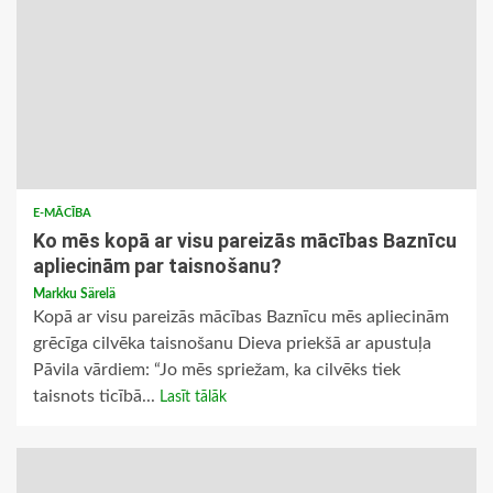
E-MĀCĪBA
Ko mēs kopā ar visu pareizās mācības Baznīcu
apliecinām par taisnošanu?
Markku Särelä
Kopā ar visu pareizās mācības Baznīcu mēs apliecinām
grēcīga cilvēka taisnošanu Dieva priekšā ar apustuļa
Pāvila vārdiem: “Jo mēs spriežam, ka cilvēks tiek
taisnots ticībā...
Lasīt tālāk