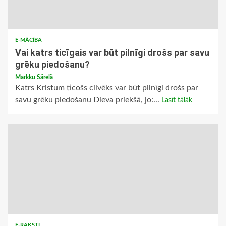
E-MĀCĪBA
Vai katrs ticīgais var būt pilnīgi drošs par savu
grēku piedošanu?
Markku Särelä
Katrs Kristum ticošs cilvēks var būt pilnīgi drošs par
savu grēku piedošanu Dieva priekšā, jo:...
Lasīt tālāk
E-RAKSTI