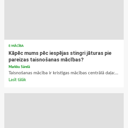
E-MĀCĪBA
Kāpēc mums pēc iespējas stingri jāturas pie
pareizas taisnošanas mācības?
Markku Särelä
Taisnošanas mācība ir kristīgas mācības centrālā daļa:...
Lasīt tālāk