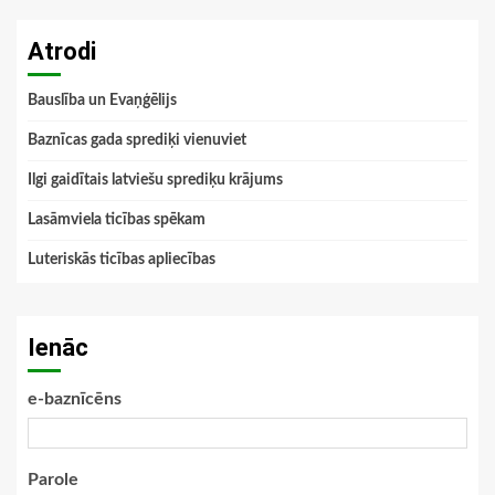
Atrodi
Bauslība un Evaņģēlijs
Baznīcas gada sprediķi vienuviet
Ilgi gaidītais latviešu sprediķu krājums
Lasāmviela ticības spēkam
Luteriskās ticības apliecības
Ienāc
e-baznīcēns
Parole