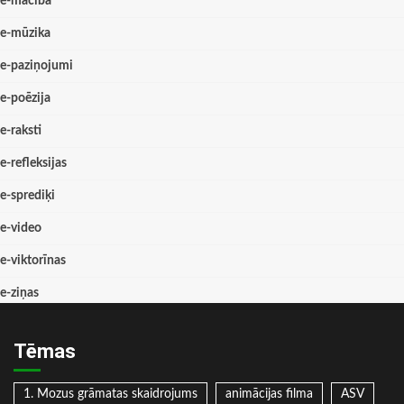
e-mācība
e-mūzika
e-paziņojumi
e-poēzija
e-raksti
e-refleksijas
e-sprediķi
e-video
e-viktorīnas
e-ziņas
Tēmas
1. Mozus grāmatas skaidrojums
animācijas filma
ASV