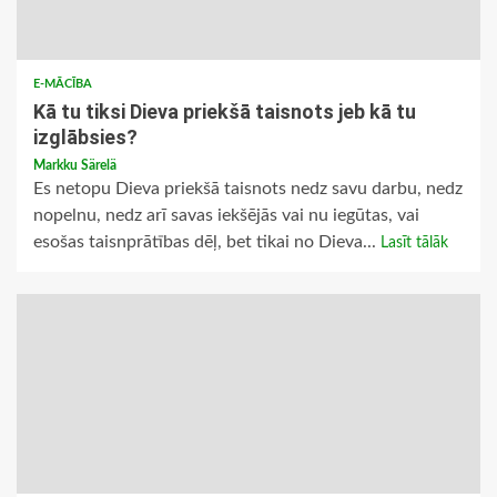
E-MĀCĪBA
Kā tu tiksi Dieva priekšā taisnots jeb kā tu
izglābsies?
Markku Särelä
Es netopu Dieva priekšā taisnots nedz savu darbu, nedz
nopelnu, nedz arī savas iekšējās vai nu iegūtas, vai
esošas taisnprātības dēļ, bet tikai no Dieva...
Lasīt tālāk