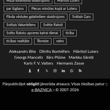
Mazā katehisma skaidrojums
Mārtiņš Luters
par lūgšanu
Piecas minūtes kopā ar Luteru
Pāvila vēstules galatiešiem skaidrojums
Svētais Gars
Svētais Vakarēdiens
Svētie Raksti
Svēto Rakstu apceres katrai dienai
ticība
ticības realitāte
Tēvreize
velns
Aleksandrs Bite
Dītrihs Bonhēfers
Mārtiņš Luters
Georgs Mancelis
Ilārs Plūme
Markku Särelä
Karls F. V. Valters
Hermanis Zasse
Draugiem
Facebook
Twitter
Instagram
LinkedIn
whatsapp
RSS
Pārpublicējot
obligāti
jānorāda atsauce. Visas tiesības patur
::
e-BAZNICA
::
© 2007-2026