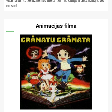
visas sirds, tu Jeruzālemes meita! Jo Tas Kungs ir atsvabinājis tevi
no soda.
Animācijas filma