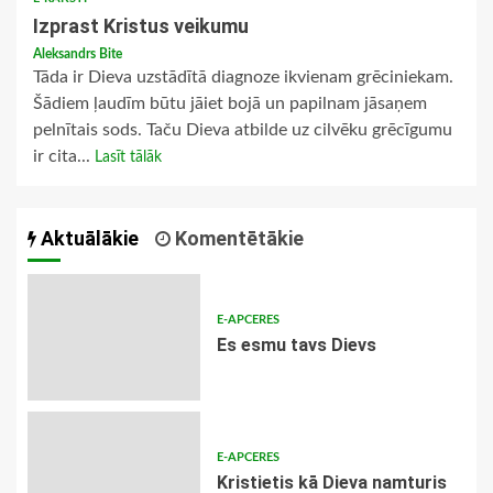
Izprast Kristus veikumu
Aleksandrs Bite
Tāda ir Dieva uzstādītā diagnoze ikvienam grēciniekam.
Šādiem ļaudīm būtu jāiet bojā un papilnam jāsaņem
pelnītais sods. Taču Dieva atbilde uz cilvēku grēcīgumu
ir cita...
Lasīt tālāk
Aktuālākie
Komentētākie
E-APCERES
Es esmu tavs Dievs
E-APCERES
Kristietis kā Dieva namturis