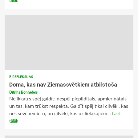
tālāk
E-REFLEKSIJAS
Doma, kas nav Ziemassvētkiem atbilstoša
Dītrihs Bonhēfers
Ne ikkatrs spēj gaidīt: nespēj piepildītais, apmierinātais
un tas, kam trūkst respekta. Gaidīt spēj tikai cilvēki, kas
nes sevī nemieru, un cilvēki, kas uz lielākajiem...
Lasīt
tālāk