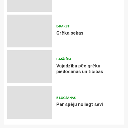
E-RAKSTI
Grēka sekas
E-MĀCĪBA
Vajadzība pēc grēku
piedošanas un ticības
E-LŪGŠANAS
Par spēju noliegt sevi