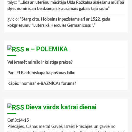
talyc
: “
…līdz ar luterāņu mācītāja Ulda Rožkalna aiziešanu mūžībā
šķiet nomiris arī beidzamais klausāmais gabals tajā radio
”
gviclo
: “
Starp citu, Holbeins ir pazīstams arī ar 1522. gada
kokgriezumu "Luters kā Hercules Germanicuss ".
”
e – POLEMIKA
Vai kremēt mirušo ir kristīga prakse?
Par LELB arhibīskapa kalpošanas laiku
Kāpēc "nomira" e-BAZNĪCAs forums?
Dieva vārds katrai dienai
Cef.3:14-15
Priecājies, Ciānas meita! Gavilē, Israēl! Priecājies un gavilē no