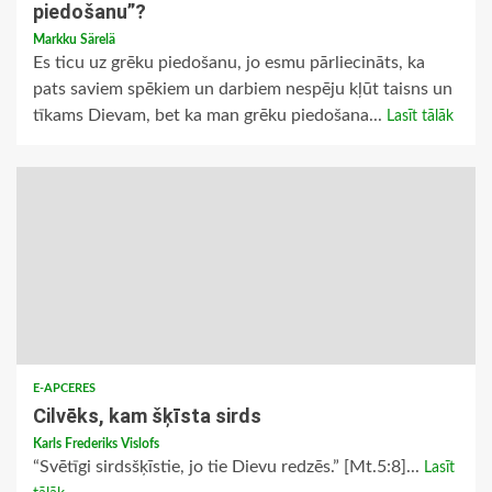
piedošanu”?
Markku Särelä
Es ticu uz grēku piedošanu, jo esmu pārliecināts, ka
pats saviem spēkiem un darbiem nespēju kļūt taisns un
tīkams Dievam, bet ka man grēku piedošana...
Lasīt tālāk
E-APCERES
Cilvēks, kam šķīsta sirds
Karls Frederiks Vislofs
“Svētīgi sirdsšķīstie, jo tie Dievu redzēs.” [Mt.5:8]...
Lasīt