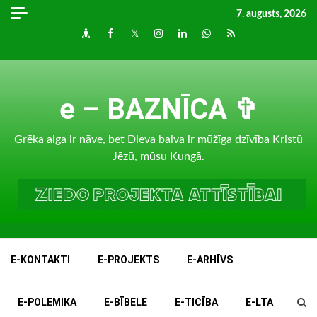
Skip
7. augusts, 2026
to
Draugiem
Facebook
Twitter
Instagram
LinkedIn
whatsapp
RSS
content
e – BAZNĪCA ✞
Grēka alga ir nāve, bet Dieva balva ir mūžīga dzīvība Kristū
Jēzū, mūsu Kungā.
E-KONTAKTI
E-PROJEKTS
E-ARHĪVS
E-POLEMIKA
E-BĪBELE
E-TICĪBA
E-LTA