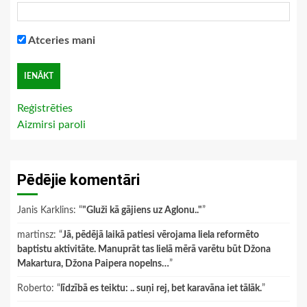
Atceries mani
Reģistrēties
Aizmirsi paroli
Pēdējie komentāri
Janis Karklins
: “
"Gluži kā gājiens uz Aglonu.."
”
martinsz
: “
Jā, pēdējā laikā patiesi vērojama liela reformēto
baptistu aktivitāte. Manuprāt tas lielā mērā varētu būt Džona
Makartura, Džona Paipera nopelns…
”
Roberto
: “
līdzībā es teiktu: .. suņi rej, bet karavāna iet tālāk.
”