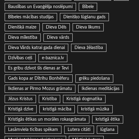
Bauslības un Evaņģēlija noslēpumi
Bībele
Bībeles mācības studijas
Dienišķo lūgšanu gads
Dienišķā maize
Dieva Dēls
Dieva likums
Dieva mīlestība
Dieva vārds
Dieva Vārds katrai gada dienai
Dieva žēlastība
Dzīvības ceļš
e-baznica.lv
Es gribu dzīvot šīs dienas ar Tevi
Gads kopa ar Dītrihu Bonhēferu
grēku piedošana
Ikdienas ar Pirmo Mozus grāmatu
Ikdienas meditācijas
Jēzus Kristus
Kristība
Kristīgā dogmatika
Kristīgā dzīve
kristīgā mācība
kristīgā mūzika
Kristīgās ētikas un morāles rokasgrāmata
kristīgā ētika
Lasāmviela ticības spēkam
Lutera citāti
lūgšana