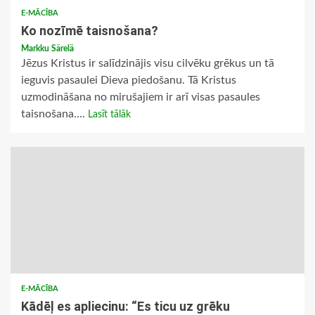
E-MĀCĪBA
Ko nozīmē taisnošana?
Markku Särelä
Jēzus Kristus ir salīdzinājis visu cilvēku grēkus un tā
ieguvis pasaulei Dieva piedošanu. Tā Kristus
uzmodināšana no mirušajiem ir arī visas pasaules
taisnošana....
Lasīt tālāk
E-MĀCĪBA
Kādēļ es apliecinu: “Es ticu uz grēku