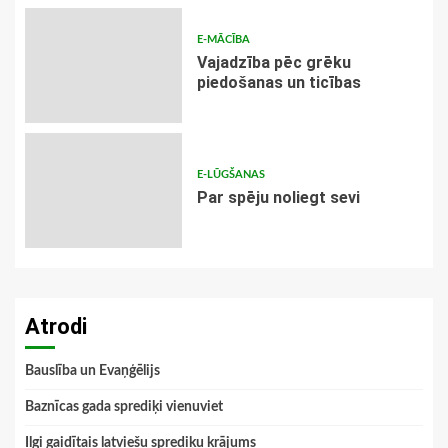
E-MĀCĪBA
Vajadzība pēc grēku
piedošanas un ticības
E-LŪGŠANAS
Par spēju noliegt sevi
Atrodi
Bauslība un Evaņģēlijs
Baznīcas gada sprediķi vienuviet
Ilgi gaidītais latviešu sprediķu krājums