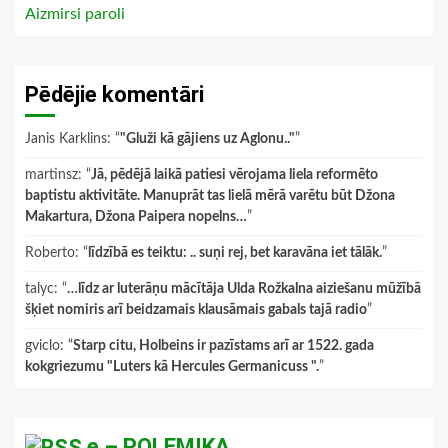
Aizmirsi paroli
Pēdējie komentāri
Janis Karklins
: “
"Gluži kā gājiens uz Aglonu.."
”
martinsz
: “
Jā, pēdējā laikā patiesi vērojama liela reformēto
baptistu aktivitāte. Manuprāt tas lielā mērā varētu būt Džona
Makartura, Džona Paipera nopelns…
”
Roberto
: “
līdzībā es teiktu: .. suņi rej, bet karavāna iet tālāk.
”
talyc
: “
…līdz ar luterāņu mācītāja Ulda Rožkalna aiziešanu mūžībā
šķiet nomiris arī beidzamais klausāmais gabals tajā radio
”
gviclo
: “
Starp citu, Holbeins ir pazīstams arī ar 1522. gada
kokgriezumu "Luters kā Hercules Germanicuss ".
”
e – POLEMIKA