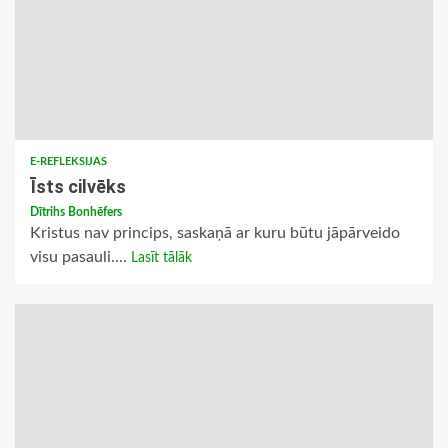
E-REFLEKSIJAS
Īsts cilvēks
Dītrihs Bonhēfers
Kristus nav princips, saskaņā ar kuru būtu jāpārveido
visu pasauli....
Lasīt tālāk