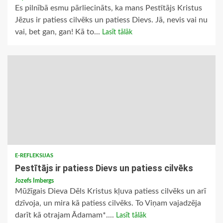
Es pilnībā esmu pārliecināts, ka mans Pestītājs Kristus
Jēzus ir patiess cilvēks un patiess Dievs. Jā, nevis vai nu
vai, bet gan, gan! Kā to...
Lasīt tālāk
E-REFLEKSIJAS
Pestītājs ir patiess Dievs un patiess cilvēks
Jozefs Imbergs
Mūžīgais Dieva Dēls Kristus kļuva patiess cilvēks un arī
dzīvoja, un mira kā patiess cilvēks. To Viņam vajadzēja
darīt kā otrajam Ādamam*....
Lasīt tālāk