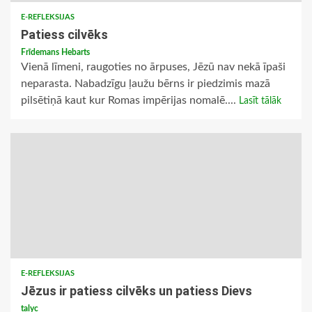
E-REFLEKSIJAS
Patiess cilvēks
Frīdemans Hebarts
Vienā līmeni, raugoties no ārpuses, Jēzū nav nekā īpaši
neparasta. Nabadzīgu ļaužu bērns ir piedzimis mazā
pilsētiņā kaut kur Romas impērijas nomalē....
Lasīt tālāk
E-REFLEKSIJAS
Jēzus ir patiess cilvēks un patiess Dievs
talyc