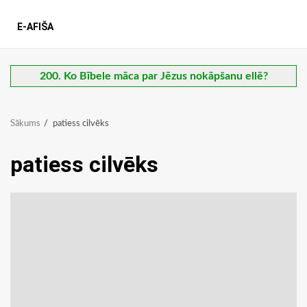
E-AFIŠA
200. Ko Bībele māca par Jēzus nokāpšanu ellē?
Sākums
patiess cilvēks
patiess cilvēks