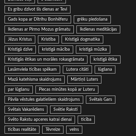
Es gribu dzīvot šīs dienas ar Tevi
Gads kopa ar Dītrihu Bonhēferu
grēku piedošana
Ikdienas ar Pirmo Mozus grāmatu
Ikdienas meditācijas
Jēzus Kristus
Kristība
Kristīgā dogmatika
Kristīgā dzīve
kristīgā mācība
kristīgā mūzika
Kristīgās ētikas un morāles rokasgrāmata
kristīgā ētika
Lasāmviela ticības spēkam
Lutera citāti
lūgšana
Mazā katehisma skaidrojums
Mārtiņš Luters
par lūgšanu
Piecas minūtes kopā ar Luteru
Pāvila vēstules galatiešiem skaidrojums
Svētais Gars
Svētais Vakarēdiens
Svētie Raksti
Svēto Rakstu apceres katrai dienai
ticība
ticības realitāte
Tēvreize
velns