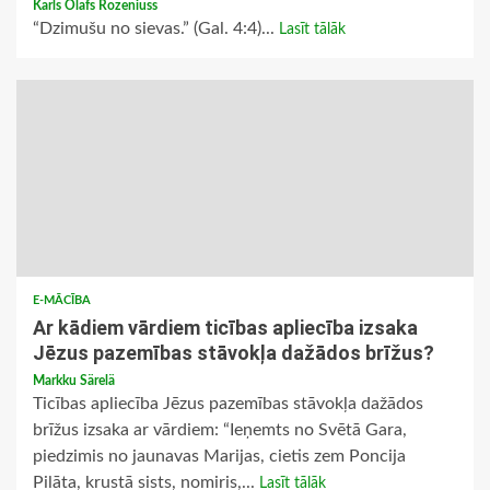
Karls Olafs Rozeniuss
“Dzimušu no sievas.” (Gal. 4:4)...
Lasīt tālāk
E-MĀCĪBA
Ar kādiem vārdiem ticības apliecība izsaka
Jēzus pazemības stāvokļa dažādos brīžus?
Markku Särelä
Ticības apliecība Jēzus pazemības stāvokļa dažādos
brīžus izsaka ar vārdiem: “Ieņemts no Svētā Gara,
piedzimis no jaunavas Marijas, cietis zem Poncija
Pilāta, krustā sists, nomiris,...
Lasīt tālāk