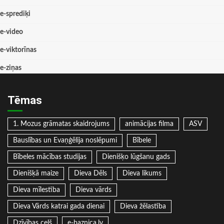
e-sprediķi
e-video
e-viktorīnas
e-ziņas
Tēmas
1. Mozus grāmatas skaidrojums
animācijas filma
ASV
Bauslības un Evaņģēlija noslēpumi
Bībele
Bībeles mācības studijas
Dienišķo lūgšanu gads
Dienišķā maize
Dieva Dēls
Dieva likums
Dieva mīlestība
Dieva vārds
Dieva Vārds katrai gada dienai
Dieva žēlastība
Dzīvības ceļš
e-baznica.lv