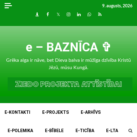
Skip
9. augusts, 2026
to
Draugiem
Facebook
Twitter
Instagram
LinkedIn
whatsapp
RSS
content
e – BAZNĪCA ✞
Grēka alga ir nāve, bet Dieva balva ir mūžīga dzīvība Kristū
Jēzū, mūsu Kungā.
E-KONTAKTI
E-PROJEKTS
E-ARHĪVS
E-POLEMIKA
E-BĪBELE
E-TICĪBA
E-LTA