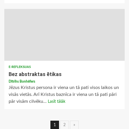
E-REFLEKSIJAS
Bez abstraktas ētikas
Dītrihs Bonhēfers
Jēzus Kristus persona ir viena un tā pati visos laikos un
visās vietās. Arī Kristus baznīca ir viena un tā pati pāri
pār visām cilvēku...
Lasīt tālāk
Ziņu
1
2
»