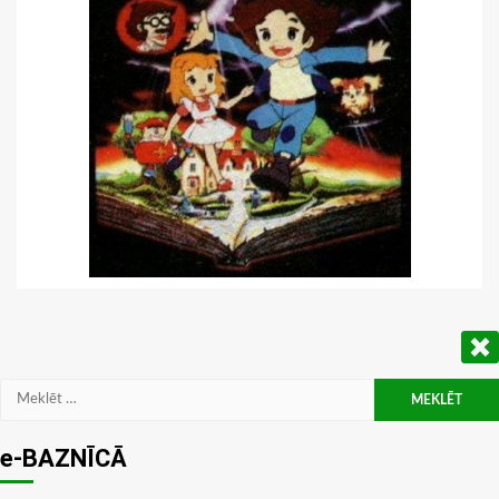
Meklēt:
e-BAZNĪCĀ