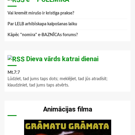
Vai kremēt mirušo ir kristīga prakse?
Par LELB arhibīskapa kalpošanas laiku
Kāpēc "nomira" e-BAZNĪCAs forums?
Dieva vārds katrai dienai
Mt.7:7
Lūdziet, tad jums taps dots; meklējiet, tad jūs atradīsit;
klaudziniet, tad jums taps atvērts.
Animācijas filma