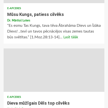
E-APCERES
Mūsu Kungs, patiess cilvēks
Dr. Mārtiņš Luters
“Es esmu Tas Kungs, tava tēva Ābrahāma Dievs un Īzāka
Dievs! ..tevī un tavos pēcnācējos visas zemes tautas
būs svētītas.” [1.Moz.28:13-14]...
Lasīt tālāk
E-APCERES
Dieva mūžīgais Dēls top cilvēks