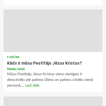
E-MĀCĪBA
Kāds ir mūsu Pestītājs Jēzus Kristus?
Markku Särelä
Mūsu Pestītājs Jēzus Kristus viens vienīgais ir
dievcilvēks jeb patiess Dievs un patiess cilvēks vienā
personā....
Lasīt tālāk