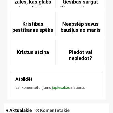
zāles, kas glābs
tiesības sargāt
tavu dzīvību
Dieva svētumu un
manipulēt ar to?
Kristības
Neapslēp savus
pestīšanas spēks
baušļus no manis
Kristus atziņa
Piedot vai
nepiedot?
Atbildēt
Lai komentētu, jums
jāpiesakās
sistēmā.
Aktuālākie
Komentētākie