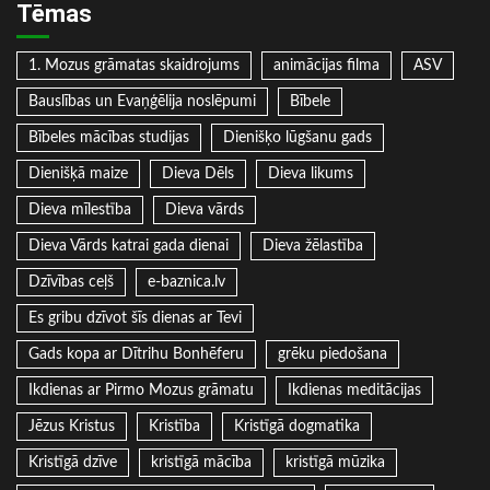
Tēmas
1. Mozus grāmatas skaidrojums
animācijas filma
ASV
Bauslības un Evaņģēlija noslēpumi
Bībele
Bībeles mācības studijas
Dienišķo lūgšanu gads
Dienišķā maize
Dieva Dēls
Dieva likums
Dieva mīlestība
Dieva vārds
Dieva Vārds katrai gada dienai
Dieva žēlastība
Dzīvības ceļš
e-baznica.lv
Es gribu dzīvot šīs dienas ar Tevi
Gads kopa ar Dītrihu Bonhēferu
grēku piedošana
Ikdienas ar Pirmo Mozus grāmatu
Ikdienas meditācijas
Jēzus Kristus
Kristība
Kristīgā dogmatika
Kristīgā dzīve
kristīgā mācība
kristīgā mūzika