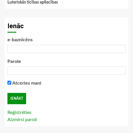
Luteriskās ticības apliecības
Ienāc
e-baznīcēns
Parole
Atceries mani
Reģistrēties
Aizmirsi paroli