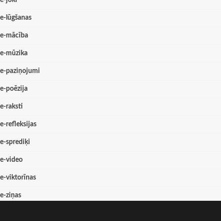
e-joki
e-lūgšanas
e-mācība
e-mūzika
e-paziņojumi
e-poēzija
e-raksti
e-refleksijas
e-sprediķi
e-video
e-viktorīnas
e-ziņas