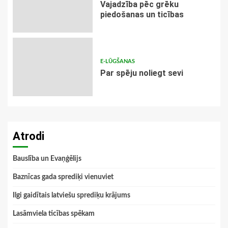
Vajadzība pēc grēku
piedošanas un ticības
E-LŪGŠANAS
Par spēju noliegt sevi
Atrodi
Bauslība un Evaņģēlijs
Baznīcas gada sprediķi vienuviet
Ilgi gaidītais latviešu sprediķu krājums
Lasāmviela ticības spēkam